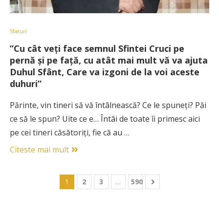
Sfaturi
”Cu cât veţi face semnul Sfintei Cruci pe
pernă şi pe faţă, cu atât mai mult vă va ajuta
Duhul Sfânt, Care va izgoni de la voi aceste
duhuri”
Părinte, vin tineri să vă întâlnească? Ce le spuneţi? Păi
ce să le spun? Uite ce e… Întâi de toate îi primesc aici
pe cei tineri căsătoriţi, fie că au …
Citeste mai mult
1
2
3
…
590