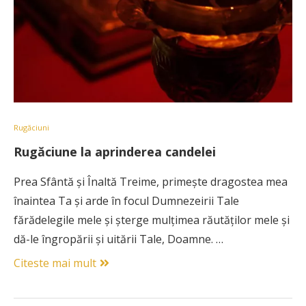
Rugăciuni
Rugăciune la aprinderea candelei
Prea Sfântă şi Înaltă Treime, primeşte dragostea mea
înaintea Ta şi arde în focul Dumnezeirii Tale
fărădelegile mele şi şterge mulţimea răutăţilor mele şi
dă-le îngropării şi uitării Tale, Doamne. …
Citeste mai mult