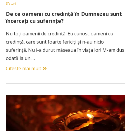
Sfaturi
De ce oamenii cu credinţă în Dumnezeu sunt
încercaţi cu suferinţe?
Nu toţi oamenii de credinţă. Eu cunosc oameni cu
credinţă, care sunt foarte fericiţi şi n-au nicio
suferinţă. Nu i-a durut măseaua în viaţa lor! M-am dus
odată la un …
Citeste mai mult