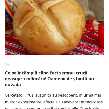
Sfaturi
Ce se întâmplă când faci semnul crucii
deasupra mâncării! Oamenii de știință au
dovada
Cercetătorii ruși susțin că au descoperit, în urma mai
multor experimente, efectele cu adevărat miraculoase
pe care le au semnul crucii și rugăciunile. Concluziile