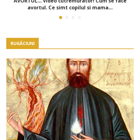
AVORTUL… Video cutremurator! Cum se face
avortul. Ce simt copilul si mama…
RUGĂCIUNI