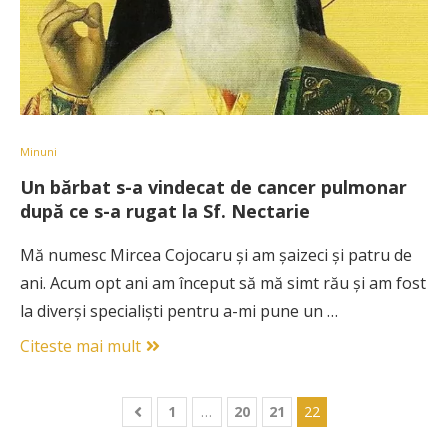
Minuni
Un bărbat s-a vindecat de cancer pulmonar
după ce s-a rugat la Sf. Nectarie
Mă numesc Mircea Cojocaru şi am şaizeci şi patru de
ani. Acum opt ani am început să mă simt rău şi am fost
la diverşi specialişti pentru a-mi pune un …
Citeste mai mult
1
…
20
21
22