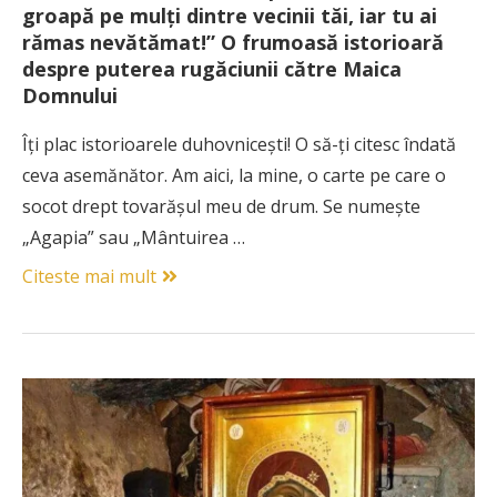
groapă pe mulți dintre vecinii tăi, iar tu ai
rămas nevătămat!” O frumoasă istorioară
despre puterea rugăciunii către Maica
Domnului
Îți plac istorioarele duhovnicești! O să-ți citesc îndată
ceva asemănător. Am aici, la mine, o carte pe care o
socot drept tovarășul meu de drum. Se numește
„Agapia” sau „Mântuirea …
Citeste mai mult