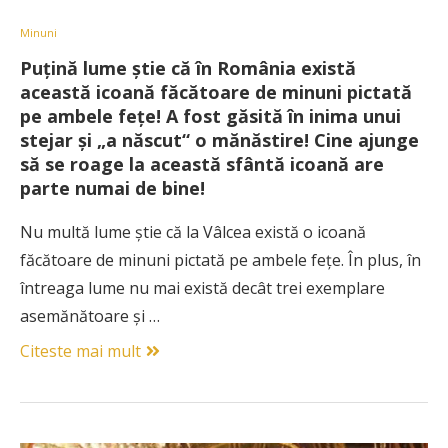
Minuni
Puțină lume știe că în România există
această icoană făcătoare de minuni pictată
pe ambele feţe! A fost găsită în inima unui
stejar şi „a născut“ o mănăstire! Cine ajunge
să se roage la această sfântă icoană are
parte numai de bine!
Nu multă lume ştie că la Vâlcea există o icoană
făcătoare de minuni pictată pe ambele feţe. În plus, în
întreaga lume nu mai există decât trei exemplare
asemănătoare şi …
Citeste mai mult