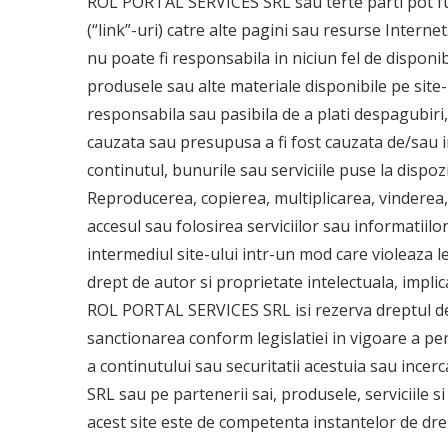
ROL PORTAL SERVICES SRL sau terte parti pot furn
(“link”-uri) catre alte pagini sau resurse Inter
nu poate fi responsabila in niciun fel de disponib
produsele sau alte materiale disponibile pe site
responsabila sau pasibila de a plati despagubiri
cauzata sau presupusa a fi fost cauzata de/sau in
continutul, bunurile sau serviciile puse la dispozi
Reproducerea, copierea, multiplicarea, vinderea, 
accesul sau folosirea serviciilor sau informatii
intermediul site-ului intr-un mod care violeaza 
drept de autor si proprietate intelectuala, impli
ROL PORTAL SERVICES SRL isi rezerva dreptul de a
sanctionarea conform legislatiei in vigoare a per
a continutului sau securitatii acestuia sau inc
SRL sau pe partenerii sai, produsele, serviciile si
acest site este de competenta instantelor de dr