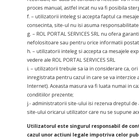
proces manual, astfel incat nu va fi posibila st
f. – utilizatorii inteleg si accepta faptul ca mesa
consecinta, site-ul nu isi asuma responsabilitate
g. – ROL PORTAL SERVICES SRL nu ofera garantii
nefolositoare sau pentru orice informatii postate 
h. – utilizatorii inteleg si accepta ca mesajele 
vedere ale ROL PORTAL SERVICES SRL
i. – utilizatorii trebuie sa ia in considerare ca, 
inregistrata pentru cazul in care se va interzice a
Internet). Aceasta masura va fi luata numai in caz
conditiilor prezente;
j.- administratorii site-ului isi rezerva dreptul d
site-ului oricarui utilizator care nu se supune ace
Utilizatorul este singurul responsabil de con
cazul unor actiuni legale impotriva celor pub