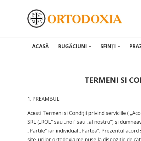
ACASĂ
RUGĂCIUNI
SFINȚI
PRA
TERMENI SI CO
1. PREAMBUL
Acesti Termeni si Condiții privind serviciile ( „
SRL („ROL” sau „noi” sau „al nostru”) și dumneav
„Partile” iar individual „Partea”. Prezentul acord 
site-urilor ortodoxia.me puse la dispoziție de c