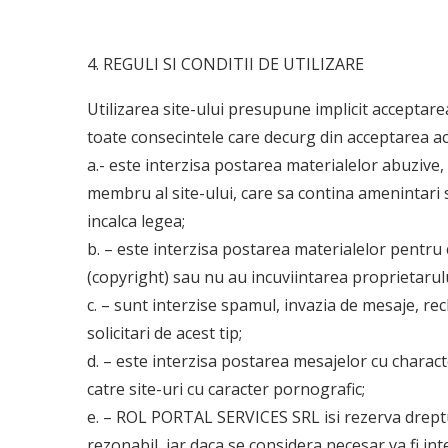
4. REGULI SI CONDITII DE UTILIZARE
Utilizarea site-ului presupune implicit acceptarea
toate consecintele care decurg din acceptarea a
a.- este interzisa postarea materialelor abuzive,
membru al site-ului, care sa contina amenintari s
incalca legea;
b. – este interzisa postarea materialelor pentru c
(copyright) sau nu au incuviintarea proprietarulu
c. – sunt interzise spamul, invazia de mesaje, rec
solicitari de acest tip;
d. – este interzisa postarea mesajelor cu charact
catre site-uri cu caracter pornografic;
e. – ROL PORTAL SERVICES SRL isi rezerva dreptul
rezonabil, iar daca se considera necesar va fi inte