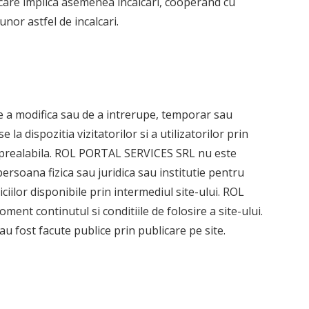
are implica asemenea incalcari, cooperand cu
nor astfel de incalcari.
 a modifica sau de a intrerupe, temporar sau
 la dispozitia vizitatorilor si a utilizatorilor prin
re prealabila. ROL PORTAL SERVICES SRL nu este
persoana fizica sau juridica sau institutie pentru
iilor disponibile prin intermediul site-ului. ROL
t continutul si conditiile de folosire a site-ului.
au fost facute publice prin publicare pe site.