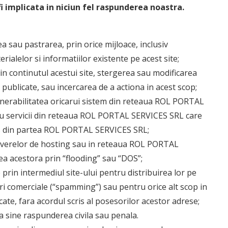
i implicata in niciun fel raspunderea noastra.
ea sau pastrarea, prin orice mijloace, inclusiv
ialelor si informatiilor existente pe acest site;
, in continutul acestui site, stergerea sau modificarea
r publicate, sau incercarea de a actiona in acest scop;
ulnerabilitatea oricarui sistem din reteaua ROL PORTAL
u servicii din reteaua ROL PORTAL SERVICES SRL care
cris din partea ROL PORTAL SERVICES SRL;
serverelor de hosting sau in reteaua ROL PORTAL
rea acestora prin “flooding” sau “DOS”;
 prin intermediul site-ului pentru distribuirea lor pe
uri comerciale (“spamming”) sau pentru orice alt scop in
cate, fara acordul scris al posesorilor acestor adrese;
a sine raspunderea civila sau penala.