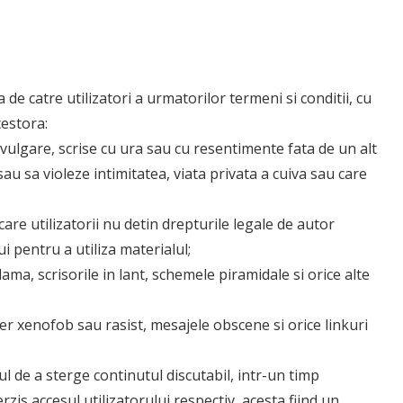
 de catre utilizatori a urmatorilor termeni si conditii, cu
cestora:
 vulgare, scrise cu ura sau cu resentimente fata de un alt
au sa violeze intimitatea, viata privata a cuiva sau care
are utilizatorii nu detin drepturile legale de autor
i pentru a utiliza materialul;
lama, scrisorile in lant, schemele piramidale si orice alte
er xenofob sau rasist, mesajele obscene si orice linkuri
 de a sterge continutul discutabil, intr-un timp
rzis accesul utilizatorului respectiv, acesta fiind un