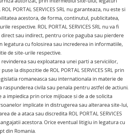
iza autorizat, prin intermediul site-ului, legaturi
net. ROL PORTAL SERVICES SRL nu garanteaza, nu este si
ilitatea acestora, de forma, continutul, publicitatea,
-urile respective. ROL PORTAL SERVICES SRL nu va fi
, direct sau indirect, pentru orice paguba sau pierdere
 legatura cu folosirea sau increderea in informatiile,
tie de site-urile respective.
revinderea sau exploatarea unei parti a serviciilor,
lor puse la dispozitie de ROL PORTAL SERVICES SRL prin
legislatia romaneasca sau internationala in materie de
ca raspunderea civila sau penala pentru astfel de actiuni.
 impiedica prin orice mijloace si de a de solicita
soanelor implicate in distrugerea sau alterarea site-lui,
ercarea de a ataca sau discredita ROL PORTAL SERVICES
 angajatii acestora. Orice eventual litigiu in legatura cu
ept din Romania.