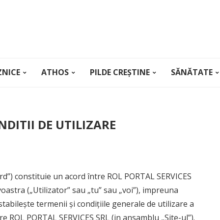
ZNICE
ATHOS
PILDE CREȘTINE
SĂNĂTATE
NDITII DE UTILIZARE
Acord”) constituie un acord între ROL PORTAL SERVICES
oastra („Utilizator” sau „tu” sau „voi”), impreuna
stabilește termenii și condițiile generale de utilizare a
ătre ROL PORTAL SERVICES SRL (in ansamblu „Site-ul”).