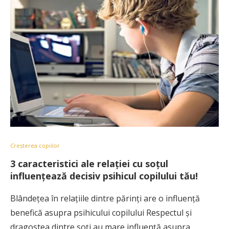
Creșterea copiilor
3 caracteristici ale relaţiei cu soţul
influenţează decisiv psihicul copilului tău!
Blândeţea în relaţiile dintre părinţi are o influenţă
benefică asupra psihicului copilului Respectul și
dragostea dintre soți au mare influență asupra