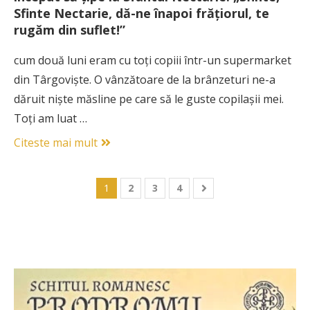
Sfinte Nectarie, dă-ne înapoi frăţiorul, te
rugăm din suflet!”
cum două luni eram cu toţi copiii într-un supermarket
din Târgovişte. O vânzătoare de la brânzeturi ne-a
dăruit nişte măsline pe care să le guste copilaşii mei.
Toţi am luat …
Citeste mai mult
1
2
3
4