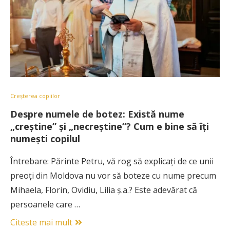
Creșterea copiilor
Despre numele de botez: Există nume
„creştine” şi „necreştine”? Cum e bine să îți
numești copilul
Întrebare: Părinte Petru, vă rog să explicaţi de ce unii
preoţi din Moldova nu vor să boteze cu nume precum
Mihaela, Florin, Ovidiu, Lilia ş.a.? Este adevărat că
persoanele care …
Citeste mai mult