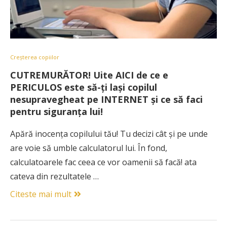
Creșterea copiilor
CUTREMURĂTOR! Uite AICI de ce e
PERICULOS este să-ți lași copilul
nesupravegheat pe INTERNET și ce să faci
pentru siguranța lui!
Apără inocenţa copilului tău! Tu decizi cât şi pe unde
are voie să umble calculatorul lui. În fond,
calculatoarele fac ceea ce vor oamenii să facă! ata
cateva din rezultatele …
Citeste mai mult