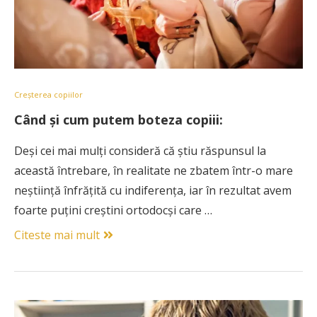
Creșterea copiilor
Când şi cum putem boteza copiii:
Deşi cei mai mulţi consideră că ştiu răspunsul la
această întrebare, în realitate ne zbatem într-o mare
neştiinţă înfrăţită cu indiferenţa, iar în rezultat avem
foarte puţini creştini ortodocşi care …
Citeste mai mult