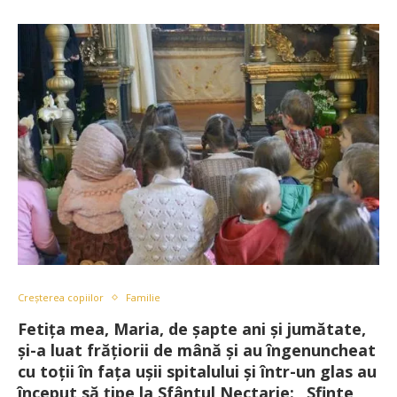
Creșterea copiilor
Familie
Fetiţa mea, Maria, de şapte ani şi jumătate,
şi-a luat frăţiorii de mână şi au îngenuncheat
cu toţii în faţa uşii spitalului şi într-un glas au
început să ţipe la Sfântul Nectarie: „Sfinte,