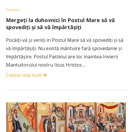
Praznice
Mergeţi la duhovnici în Postul Mare să vă
spovediţi şi să vă împărtăşiţi
Pocăiţi-vă şi veniţi in Postul Mare să vă spovediţi şi să
vă împărtăşiţi. Nu există mântuire fară spovedanie şi
împărtăşire. Postul Pastelui are loc inaintea Invierii
Mantuitorului nostru Iisus Hristos …
Citeste mai mult