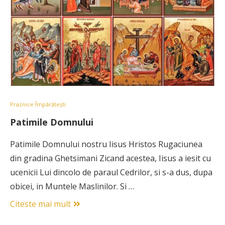
Praznice Împărătești
Patimile Domnului
Patimile Domnului nostru Iisus Hristos Rugaciunea
din gradina Ghetsimani Zicand acestea, Iisus a iesit cu
ucenicii Lui dincolo de paraul Cedrilor, si s-a dus, dupa
obicei, in Muntele Maslinilor. Si …
Citeste mai mult