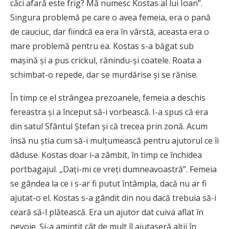
căci afară este frig? Mă numesc Kostas al lui Ioan”.
Singura problemă pe care o avea femeia, era o pană
de cauciuc, dar fiindcă ea era în vârstă, aceasta era o
mare problemă pentru ea. Kostas s-a băgat sub
mașină și a pus crickul, rănindu-și coatele. Roata a
schimbat-o repede, dar se murdărise și se rănise.
În timp ce el strângea prezoanele, femeia a deschis
fereastra și a început să-i vorbească. I-a spus că era
din satul Sfântul Ștefan și că trecea prin zonă. Acum
însă nu știa cum să-i mulțumească pentru ajutorul ce îi
dăduse. Kostas doar i-a zâmbit, în timp ce închidea
portbagajul. „Dați-mi ce vreți dumneavoastră”. Femeia
se gândea la ce i s-ar fi putut întâmpla, dacă nu ar fi
ajutat-o el. Kostas s-a gândit din nou dacă trebuia să-i
ceară să-l plătească. Era un ajutor dat cuiva aflat în
nevoie. Și-a amintit cât de mult îl ajutaseră alții în