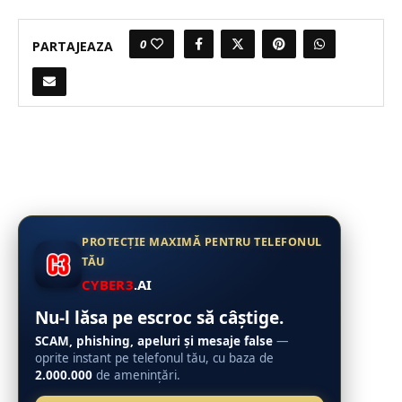
0
PARTAJEAZA
PROTECȚIE MAXIMĂ PENTRU TELEFONUL
TĂU
CYBER3
.AI
Nu-l lăsa pe escroc să câștige.
SCAM, phishing, apeluri și mesaje false
—
oprite instant pe telefonul tău, cu baza de
2.000.000
de amenințări.