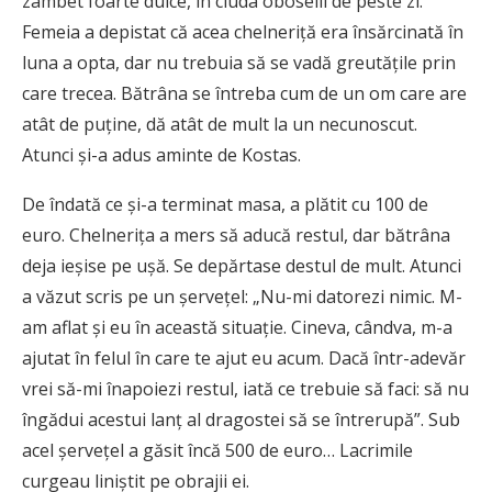
zâmbet foarte dulce, în ciuda oboselii de peste zi.
Femeia a depistat că acea chelneriță era însărcinată în
luna a opta, dar nu trebuia să se vadă greutățile prin
care trecea. Bătrâna se întreba cum de un om care are
atât de puține, dă atât de mult la un necunoscut.
Atunci și-a adus aminte de Kostas.
De îndată ce și-a terminat masa, a plătit cu 100 de
euro. Chelnerița a mers să aducă restul, dar bătrâna
deja ieșise pe ușă. Se depărtase destul de mult. Atunci
a văzut scris pe un șervețel: „Nu-mi datorezi nimic. M-
am aflat și eu în această situație. Cineva, cândva, m-a
ajutat în felul în care te ajut eu acum. Dacă într-adevăr
vrei să-mi înapoiezi restul, iată ce trebuie să faci: să nu
îngădui acestui lanț al dragostei să se întrerupă”. Sub
acel șervețel a găsit încă 500 de euro… Lacrimile
curgeau liniștit pe obrajii ei.