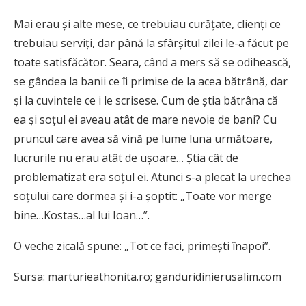
Mai erau și alte mese, ce trebuiau curățate, clienți ce
trebuiau serviți, dar până la sfârșitul zilei le-a făcut pe
toate satisfăcător. Seara, când a mers să se odihească,
se gândea la banii ce îi primise de la acea bătrână, dar
și la cuvintele ce i le scrisese. Cum de știa bătrâna că
ea și soțul ei aveau atât de mare nevoie de bani? Cu
pruncul care avea să vină pe lume luna următoare,
lucrurile nu erau atât de ușoare… Știa cât de
problematizat era soțul ei. Atunci s-a plecat la urechea
soțului care dormea și i-a șoptit: „Toate vor merge
bine…Kostas…al lui Ioan…”.
O veche zicală spune: „Tot ce faci, primești înapoi”.
Sursa: marturieathonita.ro; ganduridinierusalim.com