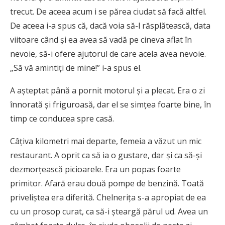
trecut. De aceea acum i se părea ciudat să facă altfel.
De aceea i-a spus că, dacă voia să-l răsplătească, data
viitoare când și ea avea să vadă pe cineva aflat în
nevoie, să-i ofere ajutorul de care acela avea nevoie.
„Să vă amintiți de mine!” i-a spus el.
A așteptat până a pornit motorul și a plecat. Era o zi
înnorată și friguroasă, dar el se simțea foarte bine, în
timp ce conducea spre casă.
Câțiva kilometri mai departe, femeia a văzut un mic
restaurant. A oprit ca să ia o gustare, dar și ca să-și
dezmorțească picioarele. Era un popas foarte
primitor. Afară erau două pompe de benzină. Toată
priveliștea era diferită. Chelnerița s-a apropiat de ea
cu un prosop curat, ca să-i șteargă părul ud. Avea un