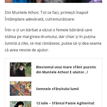
Din Muntele Athos: Tot ce faci, primești înapoi!
Întâmplare adevărată, cutremurătoare:
Într-o zi un bărbat a văzut o femeie bătrână care
stătea pe marginea drumului, dar chiar și în puțina
lumină a zilei, ce mai rămăsese, putea să-și dea seama
că avea nevoie de ajutor.
Blestemul unui mare sfânt pustnic
din Muntele Athos! E uluitor…!
Semnele sfârșitului lumii
12 iulie – Sfântul Paisie Aghioritul: