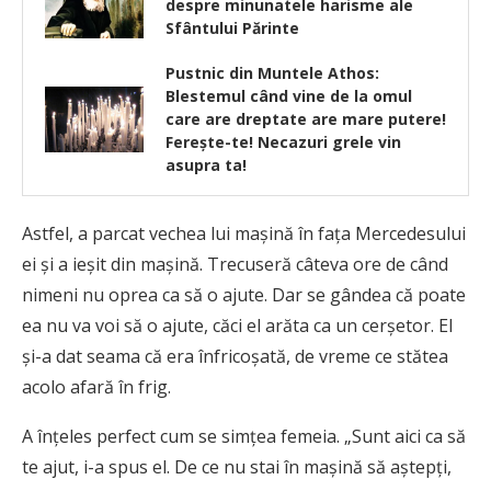
despre minunatele harisme ale
Sfântului Părinte
Pustnic din Muntele Athos:
Blestemul când vine de la omul
care are dreptate are mare putere!
Ferește-te! Necazuri grele vin
asupra ta!
Astfel, a parcat vechea lui mașină în fața Mercedesului
ei și a ieșit din mașină. Trecuseră câteva ore de când
nimeni nu oprea ca să o ajute. Dar se gândea că poate
ea nu va voi să o ajute, căci el arăta ca un cerșetor. El
și-a dat seama că era înfricoșată, de vreme ce stătea
acolo afară în frig.
A înțeles perfect cum se simțea femeia. „Sunt aici ca să
te ajut, i-a spus el. De ce nu stai în mașină să aștepți,