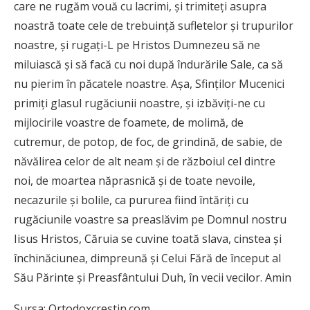
care ne rugăm vouă cu lacrimi, şi trimiteţi asupra
noastră toate cele de trebuinţă sufletelor şi trupurilor
noastre, şi rugaţi-L pe Hristos Dumnezeu să ne
miluiască şi să facă cu noi după îndurările Sale, ca să
nu pierim în păcatele noastre. Aşa, Sfinţilor Mucenici
primiţi glasul rugăciunii noastre, şi izbăviţi-ne cu
mijlocirile voastre de foamete, de molimă, de
cutremur, de potop, de foc, de grindină, de sabie, de
năvălirea celor de alt neam şi de războiul cel dintre
noi, de moartea năprasnică şi de toate nevoile,
necazurile şi bolile, ca pururea fiind întăriţi cu
rugăciunile voastre sa preaslăvim pe Domnul nostru
Iisus Hristos, Căruia se cuvine toată slava, cinstea şi
închinăciunea, dimpreună şi Celui Fără de început al
Său Părinte şi Preasfântului Duh, în vecii vecilor. Amin
Sursa: Ortodoxcrestin.com