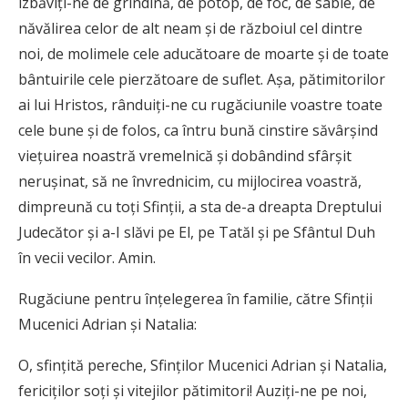
izbăviţi-ne de grindină, de potop, de foc, de sabie, de
năvălirea celor de alt neam şi de războiul cel dintre
noi, de molimele cele aducătoare de moarte şi de toate
bântuirile cele pierzătoare de suflet. Aşa, pătimitorilor
ai lui Hristos, rânduiţi-ne cu rugăciunile voastre toate
cele bune şi de folos, ca întru bună cinstire săvârşind
vieţuirea noastră vremelnică şi dobândind sfârşit
neruşinat, să ne învrednicim, cu mijlocirea voastră,
dimpreună cu toţi Sfinţii, a sta de-a dreapta Dreptului
Judecător şi a-I slăvi pe El, pe Tatăl şi pe Sfântul Duh
în vecii vecilor. Amin.
Rugăciune pentru înţelegerea în familie, către Sfinţii
Mucenici Adrian şi Natalia:
O, sfinţită pereche, Sfinţilor Mucenici Adrian şi Natalia,
fericiţilor soţi şi vitejilor pătimitori! Auziţi-ne pe noi,