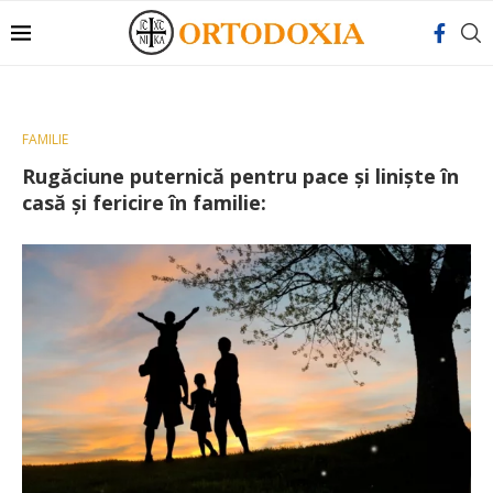
FAMILIE
Rugăciune puternică pentru pace şi linişte în
casă şi fericire în familie: