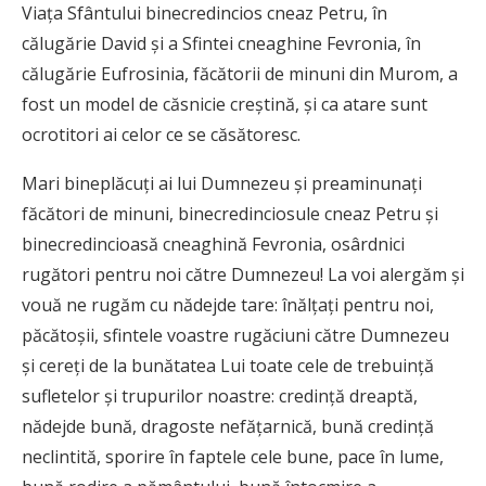
Viaţa Sfântului binecredincios cneaz Petru, în
călugărie David şi a Sfintei cneaghine Fevronia, în
călugărie Eufrosinia, făcătorii de minuni din Murom, a
fost un model de căsnicie creştină, şi ca atare sunt
ocrotitori ai celor ce se căsătoresc.
Mari bineplăcuţi ai lui Dumnezeu şi preaminunaţi
făcători de minuni, binecredinciosule cneaz Petru şi
binecredincioasă cneaghină Fevronia, osârdnici
rugători pentru noi către Dumnezeu! La voi alergăm şi
vouă ne rugăm cu nădejde tare: înălţaţi pentru noi,
păcătoşii, sfintele voastre rugăciuni către Dumnezeu
şi cereţi de la bunătatea Lui toate cele de trebuinţă
sufletelor şi trupurilor noastre: credinţă dreaptă,
nădejde bună, dragoste nefăţarnică, bună credinţă
neclintită, sporire în faptele cele bune, pace în lume,