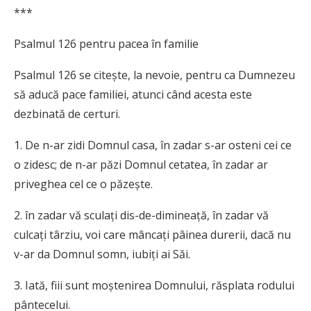
***
Psalmul 126 pentru pacea în familie
Psalmul 126 se citeşte, la nevoie, pentru ca Dumnezeu
să aducă pace familiei, atunci când acesta este
dezbinată de certuri.
1. De n-ar zidi Domnul casa, în zadar s-ar osteni cei ce
o zidesc; de n-ar păzi Domnul cetatea, în zadar ar
priveghea cel ce o păzeşte.
2. în zadar vă sculaţi dis-de-dimineaţă, în zadar vă
culcaţi târziu, voi care mâncaţi pâinea durerii, dacă nu
v-ar da Domnul somn, iubiţi ai Săi.
3. Iată, fiii sunt moştenirea Domnului, răsplata rodului
pântecelui.