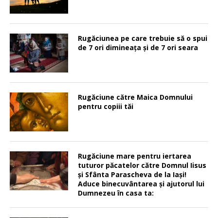
Rugăciunea pe care trebuie să o spui
de 7 ori dimineața și de 7 ori seara
Rugăciune către Maica Domnului
pentru copiii tăi
Rugăciune mare pentru iertarea
tuturor păcatelor către Domnul Iisus
şi Sfânta Parascheva de la Iaşi!
Aduce binecuvântarea şi ajutorul lui
Dumnezeu în casa ta: