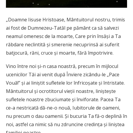
„Doamne Iisuse Hristoase, Mântuitorul nostru, trimis
ai fost de Dumnezeu-Tatăl pe pământ ca să salvezi
neamul omenesc de la moarte, Care prin însăşi a Ta
răbdare neclintită şi smerenie necuprinsă ai suferit
batjocură, răni, cruce şi moarte, fără împotrivire.
Vino între noi şi-n casa noastră, precum în mijlocul
ucenicilor Tăi ai venit după Înviere zicându-le „Pace
Vouă!” şi ai liniştit sufletele lor înfricoşate şi întristate.
Mântuitorul şi ocrotitorul vieţii noastre, linişteşte
sufletele noastre zbuciumate şi înviforate. Pacea Ta
ce-a nestricată dă-ne-o nouă, Iubitorule de oameni,
nu precum o dau oamenii. Şi bucuria Ta fă-o deplină în
noi, astfel ca nimic să nu zdruncine credinţa şi liniştea
familiei noastre.