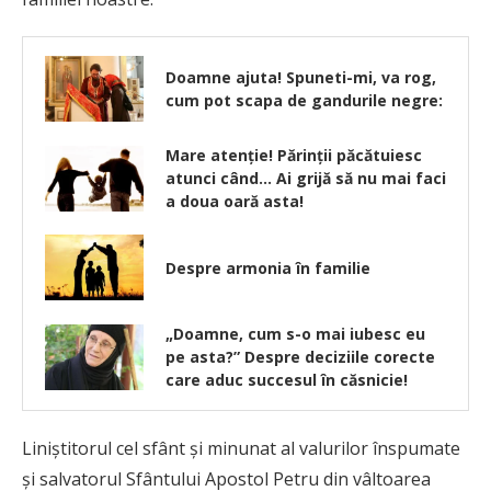
Doamne ajuta! Spuneti-mi, va rog,
cum pot scapa de gandurile negre:
Mare atenție! Părinții păcătuiesc
atunci când… Ai grijă să nu mai faci
a doua oară asta!
Despre armonia în familie
„Doamne, cum s-o mai iubesc eu
pe asta?” Despre deciziile corecte
care aduc succesul în căsnicie!
Liniştitorul cel sfânt şi minunat al valurilor înspumate
şi salvatorul Sfântului Apostol Petru din vâltoarea