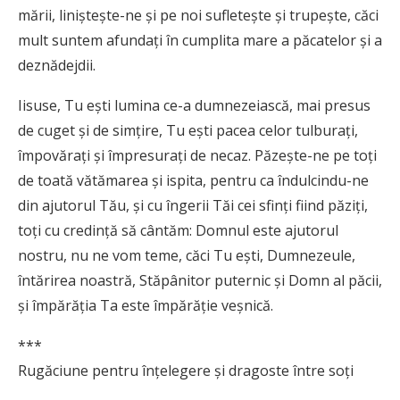
mării, linişteşte-ne şi pe noi sufleteşte şi trupeşte, căci
mult suntem afundaţi în cumplita mare a păcatelor şi a
deznădejdii.
Iisuse, Tu eşti lumina ce-a dumnezeiască, mai presus
de cuget şi de simţire, Tu eşti pacea celor tulburaţi,
împovăraţi şi împresuraţi de necaz. Păzeşte-ne pe toţi
de toată vătămarea şi ispita, pentru ca îndulcindu-ne
din ajutorul Tău, şi cu îngerii Tăi cei sfinţi fiind păziţi,
toţi cu credinţă să cântăm: Domnul este ajutorul
nostru, nu ne vom teme, căci Tu eşti, Dumnezeule,
întărirea noastră, Stăpânitor puternic şi Domn al păcii,
şi împărăţia Ta este împărăţie veşnică.
***
Rugăciune pentru înţelegere şi dragoste între soţi