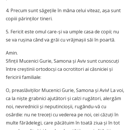
4. Precum sunt săgeţile în mâna celui viteaz, aşa sunt
copiii părinţilor tineri.
5. Fericit este omul care-şi va umple casa de copii; nu
se va ruşina când va grăi cu vrăjmaşii săi în poartă.
Amin.
Sfinţii Mucenici Gurie, Samona şi Aviv sunt cunoscuţi
între creştinii ortodocşi ca ocrotitori ai căsniciei şi
fericirii familiale:
O, preaslăviţilor Mucenici Gurie, Samona şi Aviv! La voi,
ca la nişte grabnici ajutători şi calzi rugători, alergăm
noi, nevrednicii şi neputincioşii, rugându-vă cu
osârdie: nu ne treceţi cu vederea pe noi, cei căzuţi în
multe fărădelegi, care păcătuim în toată ziua şi în tot