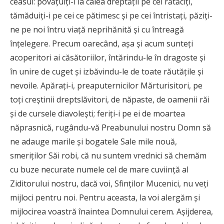
ceasul: povăţuiţi-i la calea dreptăţii pe cei rătăciţi,
tămăduiţi-i pe cei ce pătimesc şi pe cei întristaţi, păziţi-
ne pe noi întru viaţă neprihănită şi cu întreagă
înţelegere. Precum oarecând, aşa şi acum sunteţi
acoperitori ai căsătoriilor, întărindu-le în dragoste şi
în unire de cuget şi izbăvindu-le de toate răutăţile şi
nevoile. Apăraţi-i, preaputernicilor Mărturisitori, pe
toţi creştinii dreptslăvitori, de năpaste, de oamenii răi
şi de cursele diavoleşti; feriţi-i pe ei de moartea
năprasnică, rugându-vă Preabunului nostru Domn să
ne adauge marile şi bogatele Sale mile nouă,
smeriţilor Săi robi, că nu suntem vrednici să chemăm
cu buze necurate numele cel de mare cuviinţă al
Ziditorului nostru, dacă voi, Sfinţilor Mucenici, nu veţi
mijloci pentru noi. Pentru aceasta, la voi alergăm şi
mijlocirea voastră înaintea Domnului cerem. Aşijderea,