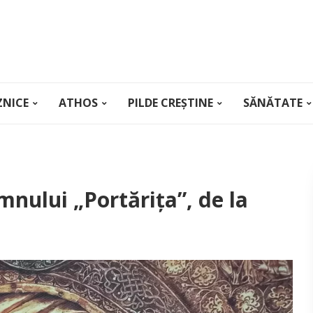
ZNICE
ATHOS
PILDE CREȘTINE
SĂNĂTATE
mnului „Portărița”, de la