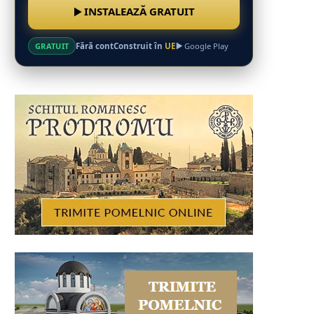
INSTALEAZĂ GRATUIT
Fără cont
Construit în
UE
GRATUIT
Google Play