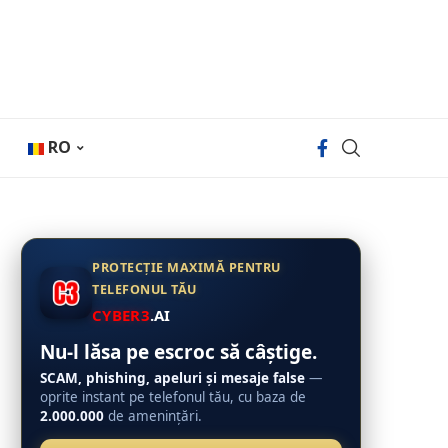
RO
PROTECȚIE MAXIMĂ PENTRU
TELEFONUL TĂU
CYBER3
.AI
Nu-l lăsa pe escroc să câștige.
SCAM, phishing, apeluri și mesaje false
—
oprite instant pe telefonul tău, cu baza de
2.000.000
de amenințări.