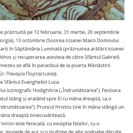
te prăznuită pe 12 februarie, 31 martie, 26 septembrie
eorgia), 13 octombrie (Sosirea Icoanei Maicii Domnului
marți în Săptămâna Luminată (prăznuirea arătării icoanei
thos și recuperarea acesteia de către Sfântul Gabriel).
ezeu se află în paraclisul de la poarta Mănăstirii
(Gr. Παναγία Πορταϊτισσα).
de Sfântul Evanghelist Luca.
lui iconografic Hodighitria („Îndrumătoarea”). Fecioara
țul stâng și aratând spre El cu mâna dreaptă, ca o
ndrumătoarea”). Pruncul Hristos ține în mâna stângă un
u mâna dreaptă binecuvântează.
iron este ferecată, cu exceptia fețelor, cu o
ase, monede de aur și o mulțime de alte podoabe dăruite