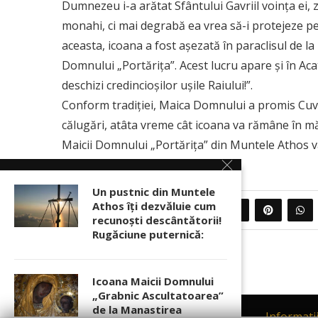
Dumnezeu i-a arătat Sfântului Gavriil voința ei, 
monahi, ci mai degrabă ea vrea să-i protejeze pe e
aceasta, icoana a fost așezată în paraclisul de l
Domnului „Portărița”. Acest lucru apare și în Aca
deschizi credincioșilor ușile Raiului!”.
Conform tradiției, Maica Domnului a promis Cuvio
călugări, atâta vreme cât icoana va rămâne în mă
Maicii Domnului „Portărița” din Muntele Athos va 
Un pustnic din Muntele
Athos îţi dezvăluie cum
3
PARTAJEAZA
recunoşti descântătorii!
Rugăciune puternică:
Icoana Maicii Domnului
„Grabnic Ascultatoarea”
de la Manastirea
Contact
Informati