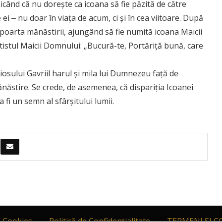
zicând că nu dorește ca icoana să fie păzită de către
i ‒ nu doar în viața de acum, ci și în cea viitoare. După
a poarta mănăstirii, ajungând să fie numită icoana Maicii
tistul Maicii Domnului: „Bucură-te, Portăriță bună, care
sului Gavriil harul și mila lui Dumnezeu față de
năstire. Se crede, de asemenea, că dispariția Icoanei
fi un semn al sfârșitului lumii.
i Cookies
Politică de Confidențialitate
TERMENI SI C