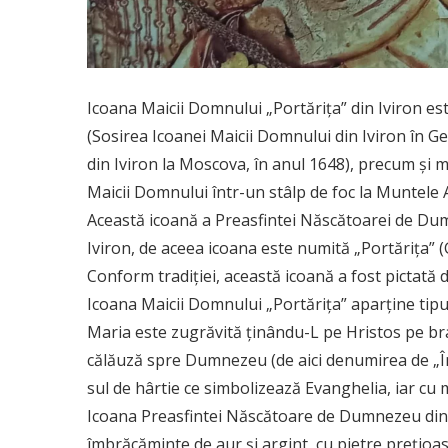
Icoana Maicii Domnului „Portărița” din Iviron es
(Sosirea Icoanei Maicii Domnului din Iviron în G
din Iviron la Moscova, în anul 1648), precum și 
Maicii Domnului într-un stâlp de foc la Muntele A
Această icoană a Preasfintei Născătoarei de Dumn
Iviron, de aceea icoana este numită „Portărița” 
Conform tradiției, această icoană a fost pictată 
Icoana Maicii Domnului „Portărița” aparține tipu
Maria este zugrăvită ținându-L pe Hristos pe bra
călăuză spre Dumnezeu (de aici denumirea de „Î
sul de hârtie ce simbolizează Evanghelia, iar c
Icoana Preasfintei Născătoare de Dumnezeu din Iv
îmbrăcăminte de aur și argint, cu pietre prețio