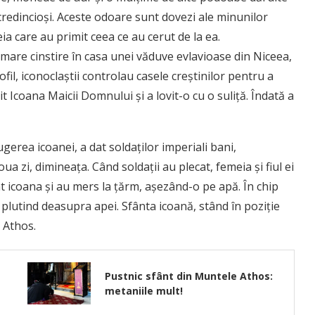
i credincioși. Aceste odoare sunt dovezi ale minunilor
ia care au primit ceea ce au cerut de la ea.
 mare cinstire în casa unei văduve evlavioase din Niceea,
fil, iconoclaștii controlau casele creștinilor pentru a
t Icoana Maicii Domnului și a lovit-o cu o suliță. Îndată a
rea icoanei, a dat soldaților imperiali bani,
 zi, dimineața. Când soldații au plecat, femeia și fiul ei
at icoana și au mers la țărm, așezând-o pe apă. În chip
plutind deasupra apei. Sfânta icoană, stând în poziție
 Athos.
Pustnic sfânt din Muntele Athos:
metaniile mult!