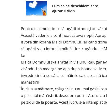
Cum să ne deschidem spre
ajutorul divin
Pentru mai mult timp, călugării athoniți au văzut
Această vedenie a continuat câteva nopți. Apropi
izvora din icoana Maicii Domnului, iar când dore
călugării s-au întors la mănăstire, rugându-se M
lor.
Maica Domnului s-a arătat în vis unui călugăr evla
zicându-i să meargă pe apă după icoana sa. Mergân
învrednicindu-se să ia cu mâinile sale această ico
mănăstirii.
În ziua următoare, călugării nu au mai găsit ico
o pe zidul mănăstirii, deasupra porții. Atunci au l
pe zidul de la poartă. Acest lucru s-a întâmplat