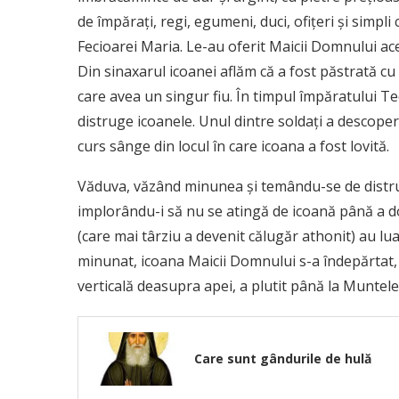
de împărați, regi, egumeni, duci, ofițeri și simpl
Fecioarei Maria. Le-au oferit Maicii Domnului ace
Din sinaxarul icoanei aflăm că a fost păstrată cu
care avea un singur fiu. În timpul împăratului Teo
distruge icoanele. Unul dintre soldați a descoperi
curs sânge din locul în care icoana a fost lovită.
Văduva, văzând minunea și temându-se de distruge
implorându-i să nu se atingă de icoană până a doua
(care mai târziu a devenit călugăr athonit) au lu
minunat, icoana Maicii Domnului s-a îndepărtat, 
verticală deasupra apei, a plutit până la Muntele
Care sunt gândurile de hulă