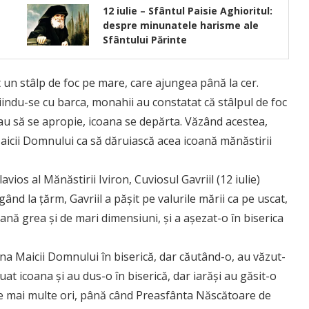
12 iulie – Sfântul Paisie Aghioritul:
despre minunatele harisme ale
Sfântului Părinte
 un stâlp de foc pe mare, care ajungea până la cer.
indu-se cu barca, monahii au constatat că stâlpul de foc
au să se apropie, icoana se depărta. Văzând acestea,
aicii Domnului ca să dăruiască acea icoană mănăstirii
vios al Mănăstirii Iviron, Cuviosul Gavriil (12 iulie)
d la țărm, Gavriil a pășit pe valurile mării ca pe uscat,
ană grea și de mari dimensiuni, și a așezat-o în biserica
ana Maicii Domnului în biserică, dar căutând-o, au văzut-
uat icoana și au dus-o în biserică, dar iarăși au găsit-o
 de mai multe ori, până când Preasfânta Născătoare de