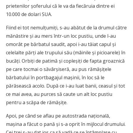
prietenilor şoferului că le va da fiecăruia dintre ei
10.000 de dolari SUA.
Fiind ei tot nemulţumiţi, s-au abătut de la drumul către
mănăstire şi au mers într-un loc pustiu, unde l-au
omorât pe bărbatul saudit, apoi i-au tăiat capul şi
celelalte părţi ale trupului său (mâinile şi picioarele) în
bucăţi. Orbiţi de patimă şi copleşiţi de fapta groaznică
pe care tocmai o săvârşiseră, au pus rămăşiţele
bărbatului în portbagajul maşinii, în loc să le
părăsească acolo. După ce i-au luat banii, ceasul şi tot
ce mai avea, au purces să caute un alt loc pustiu
pentru a scăpa de rămăşiţe.
Apoi, pe când se aflau pe autostrada naţională,
maşina a făcut o pană şi s-a oprit în mijlocul drumului.
Cei trei s-au dat jos ca să vadă ce se întâmplase cu