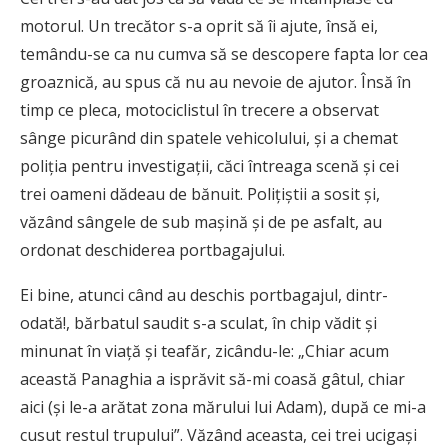
motorul. Un trecător s-a oprit să îi ajute, însă ei,
temându-se ca nu cumva să se descopere fapta lor cea
groaznică, au spus că nu au nevoie de ajutor. Însă în
timp ce pleca, motociclistul în trecere a observat
sânge picurând din spatele vehicolului, şi a chemat
poliţia pentru investigaţii, căci întreaga scenă şi cei
trei oameni dădeau de bănuit. Poliţiştii a sosit şi,
văzând sângele de sub maşină şi de pe asfalt, au
ordonat deschiderea portbagajului.
Ei bine, atunci când au deschis portbagajul, dintr-
odată!, bărbatul saudit s-a sculat, în chip vădit şi
minunat în viaţă şi teafăr, zicându-le: „Chiar acum
această Panaghia a isprăvit să-mi coasă gâtul, chiar
aici (şi le-a arătat zona mărului lui Adam), după ce mi-a
cusut restul trupului”. Văzând aceasta, cei trei ucigaşi