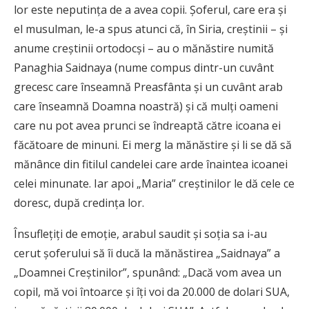
lor este neputinţa de a avea copii. Şoferul, care era şi
el musulman, le-a spus atunci că, în Siria, creştinii – şi
anume creştinii ortodocşi – au o mănăstire numită
Panaghia Saidnaya (nume compus dintr-un cuvânt
grecesc care înseamnă Preasfânta şi un cuvânt arab
care înseamnă Doamna noastră) şi că mulţi oameni
care nu pot avea prunci se îndreaptă către icoana ei
făcătoare de minuni. Ei merg la mănăstire şi li se dă să
mănânce din fitilul candelei care arde înaintea icoanei
celei minunate. Iar apoi „Maria” creştinilor le dă cele ce
doresc, după credinţa lor.
Însufleţiţi de emoţie, arabul saudit şi soţia sa i-au
cerut şoferului să îi ducă la mănăstirea „Saidnaya” a
„Doamnei Creştinilor”, spunând: „Dacă vom avea un
copil, mă voi întoarce şi îţi voi da 20.000 de dolari SUA,