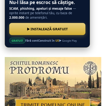
Nu-l lăsa pe escroc să câștige.
SCAM, phishing, apeluri și mesaje false
—
oprite instant pe telefonul tău, cu baza de
2.000.000
de amenințări.
INSTALEAZĂ GRATUIT
Fără cont
Construit în
UE
GRATUIT
Google Play