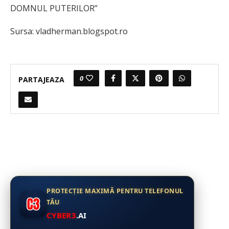
DOMNUL PUTERILOR”
Sursa: vladherman.blogspot.ro
0
PARTAJEAZA
PROTECȚIE MAXIMĂ PENTRU TELEFONUL
TĂU
CYBER3
.AI