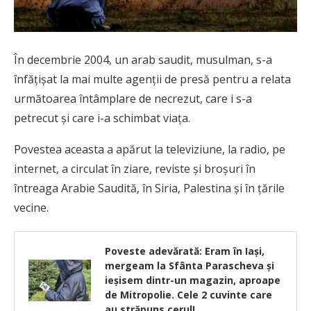
În decembrie 2004, un arab saudit, musulman, s-a
înfăţişat la mai multe agenţii de presă pentru a relata
următoarea întâmplare de necrezut, care i s-a
petrecut şi care i-a schimbat viaţa.
Povestea aceasta a apărut la televiziune, la radio, pe
internet, a circulat în ziare, reviste şi broşuri în
întreaga Arabie Saudită, în Siria, Palestina şi în ţările
vecine.
Poveste adevărată: Eram în Iași,
mergeam la Sfânta Parascheva și
ieșisem dintr-un magazin, aproape
de Mitropolie. Cele 2 cuvinte care
au străpuns cerul!