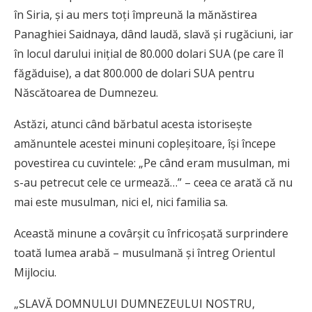
în Siria, şi au mers toţi împreună la mănăstirea
Panaghiei Saidnaya, dând laudă, slavă şi rugăciuni, iar
în locul darului iniţial de 80.000 dolari SUA (pe care îl
făgăduise), a dat 800.000 de dolari SUA pentru
Născătoarea de Dumnezeu.
Astăzi, atunci când bărbatul acesta istoriseşte
amănuntele acestei minuni copleşitoare, îşi începe
povestirea cu cuvintele: „Pe când eram musulman, mi
s-au petrecut cele ce urmează…” – ceea ce arată că nu
mai este musulman, nici el, nici familia sa.
Această minune a covârşit cu înfricoşată surprindere
toată lumea arabă – musulmană şi întreg Orientul
Mijlociu.
„SLAVĂ DOMNULUI DUMNEZEULUI NOSTRU,