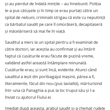
şi-au pierdut de îndată minţile – au înnebunit. Poliţia
le-a pus cătuşele şi în timp ce erau purtaţi către un
spital de nebuni, criminalii strigau că este cu neputinţă
ca bărbatul saudit pe care îl omorâseră, decapitaseră
şi măcelăriseră să mai fie în viaţă.
Sauditul a mers la un spital pentru a fi examinat de
către doctori, iar aceştia au confirmat şi au întărit
faptul că cusăturile erau făcute de puţină vreme,
validând astfel această întâmplare minunată.
Cusăturile erau, şi sunt încă, evidente. Atunci când
sauditul a ieşit din portbagajul maşinii, părea a fi,
literalmente, făcut din nou (pus laolaltă), mărturisind
într-una că Panaghia a pus la loc trupul său şi l-a
înviat cu ajutorul Fiului ei.
Imediat după aceasta, arabul saudit şi-a chemat rudele