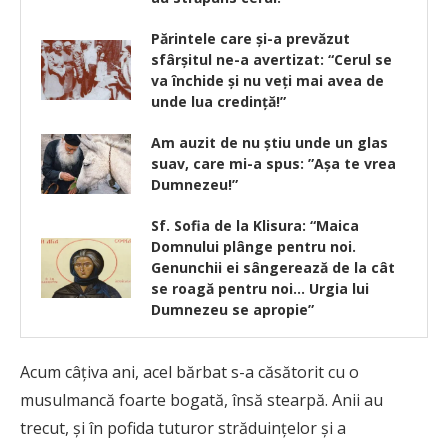
Părintele care și-a prevăzut
sfârșitul ne-a avertizat: “Cerul se
va închide și nu veți mai avea de
unde lua credință!”
Am auzit de nu ştiu unde un glas
suav, care mi-a spus: ”Aşa te vrea
Dumnezeu!”
Sf. Sofia de la Klisura: “Maica
Domnului plânge pentru noi.
Genunchii ei sângerează de la cât
se roagă pentru noi… Urgia lui
Dumnezeu se apropie”
Acum câţiva ani, acel bărbat s-a căsătorit cu o
musulmancă foarte bogată, însă stearpă. Anii au
trecut, şi în pofida tuturor străduinţelor şi a