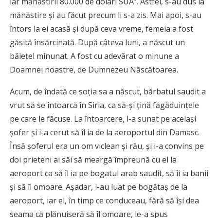
iar mănăstirii 80.000 de dolari SUA”. Astfel, s-au dus la
mănăstire şi au făcut precum li s-a zis. Mai apoi, s-au
întors la ei acasă şi după ceva vreme, femeia a fost
găsită însărcinată. După câteva luni, a născut un
băieţel minunat. A fost cu adevărat o minune a
Doamnei noastre, de Dumnezeu Născătoarea.
Acum, de îndată ce soţia sa a născut, bărbatul saudit a
vrut să se întoarcă în Siria, ca să-şi ţină făgăduinţele
pe care le făcuse. La întoarcere, l-a sunat pe acelaşi
şofer şi i-a cerut să îl ia de la aeroportul din Damasc.
Însă şoferul era un om viclean şi rău, şi i-a convins pe
doi prieteni ai săi să meargă împreună cu el la
aeroport ca să îl ia pe bogatul arab saudit, să îi ia banii
şi să îl omoare. Aşadar, l-au luat pe bogătaş de la
aeroport, iar el, în timp ce conduceau, fără să îşi dea
seama că plănuiseră să îl omoare, le-a spus