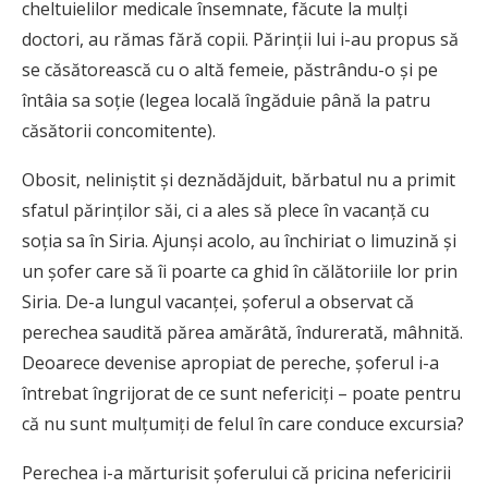
cheltuielilor medicale însemnate, făcute la mulţi
doctori, au rămas fără copii. Părinţii lui i-au propus să
se căsătorească cu o altă femeie, păstrându-o şi pe
întâia sa soţie (legea locală îngăduie până la patru
căsătorii concomitente).
Obosit, neliniştit şi deznădăjduit, bărbatul nu a primit
sfatul părinţilor săi, ci a ales să plece în vacanţă cu
soţia sa în Siria. Ajunşi acolo, au închiriat o limuzină şi
un şofer care să îi poarte ca ghid în călătoriile lor prin
Siria. De-a lungul vacanţei, şoferul a observat că
perechea saudită părea amărâtă, îndurerată, mâhnită.
Deoarece devenise apropiat de pereche, şoferul i-a
întrebat îngrijorat de ce sunt nefericiţi – poate pentru
că nu sunt mulţumiţi de felul în care conduce excursia?
Perechea i-a mărturisit şoferului că pricina nefericirii