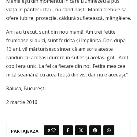
Mamă eşti din momentul în care Dumnezeu a pus
viaţa în pântecul tău, nu când naşti. Mama trebuie să
ofere iubire, protecţie, căldură sufletească, mângâiere.
Anii au trecut, sunt din nou mamă. Am trei fetiţe
frumoase şi dulci, sunt fericită şi împlinită. Dar, după
13 ani, vă mărturisesc sincer că am scris aceste
rânduri cu aceeaşi durere în suflet şi acelaşi gol… Acel
copil era unic. La fel ca fiecare din noi. Fetiţa mea cea
mică seamănă cu acea fetiţă din vis, dar nu e aceeaşi.”
Raluca, Bucureşti
2 martie 2016
0
PARTAJEAZA