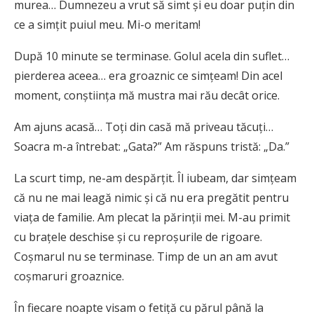
murea… Dumnezeu a vrut să simt şi eu doar puţin din
ce a simţit puiul meu. Mi-o meritam!
După 10 minute se terminase. Golul acela din suflet…
pierderea aceea… era groaznic ce simţeam! Din acel
moment, conştiinţa mă mustra mai rău decât orice.
Am ajuns acasă… Toţi din casă mă priveau tăcuţi…
Soacra m-a întrebat: „Gata?” Am răspuns tristă: „Da.”
La scurt timp, ne-am despărţit. Îl iubeam, dar simţeam
că nu ne mai leagă nimic şi că nu era pregătit pentru
viaţa de familie. Am plecat la părinţii mei. M-au primit
cu braţele deschise şi cu reproşurile de rigoare.
Coşmarul nu se terminase. Timp de un an am avut
coşmaruri groaznice.
În fiecare noapte visam o fetiţă cu părul până la