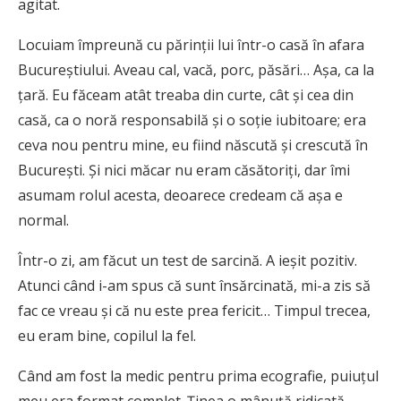
agitat.
Locuiam împreună cu părinţii lui într-o casă în afara
Bucureştiului. Aveau cal, vacă, porc, păsări… Aşa, ca la
ţară. Eu făceam atât treaba din curte, cât şi cea din
casă, ca o noră responsabilă şi o soţie iubitoare; era
ceva nou pentru mine, eu fiind născută şi crescută în
Bucureşti. Şi nici măcar nu eram căsătoriţi, dar îmi
asumam rolul acesta, deoarece credeam că aşa e
normal.
Într-o zi, am făcut un test de sarcină. A ieşit pozitiv.
Atunci când i-am spus că sunt însărcinată, mi-a zis să
fac ce vreau şi că nu este prea fericit… Timpul trecea,
eu eram bine, copilul la fel.
Când am fost la medic pentru prima ecografie, puiuţul