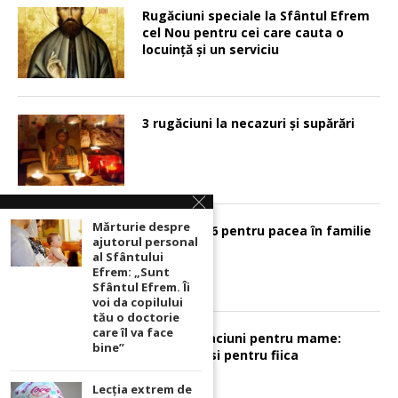
Rugăciuni speciale la Sfântul Efrem
cel Nou pentru cei care cauta o
locuinţă şi un serviciu
3 rugăciuni la necazuri și supărări
Mărturie despre
Psalmul 126 pentru pacea în familie
ajutorul personal
al Sfântului
Efrem: „Sunt
Sfântul Efrem. Îi
voi da copilului
tău o doctorie
care îl va face
Sunt 2 rugaciuni pentru mame:
bine”
pentru fiu si pentru fiica
Lecția extrem de