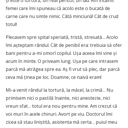
şi este o tortură, un real pericol, un iad. Am întâlnit
femei care îmi spuneau că acolo este o bucată de
carne care nu simte nimic. Câtă minciună! Cât de crud
totul!
Plecasem spre spital speriată, tristă, stresată… Acolo
îmi aşteptam rândul. Cât de penibil era: trebuia să ofer
bani pentru a-mi omorî copilul. Uşa aceea îmi vine şi
acum în minte. O priveam lung. Uşa pe care intrasem
parcă mă atrăgea spre ea. Aş fi vrut să plec, dar parcă
ceva mă ţinea pe loc. Doamne, ce naivă eram!
Mi-a venit rândul la tortură, la măcel, la crimă… Nu
primisem nici o pastilă înainte, nici anestezie, nici
vreun sfat… totul era nou pentru mine. Am crezut că
voi muri în acele chinuri. Avort pe viu. Doctorul îmi
zicea să stau liniştită, asistenta mă certa… puiul meu