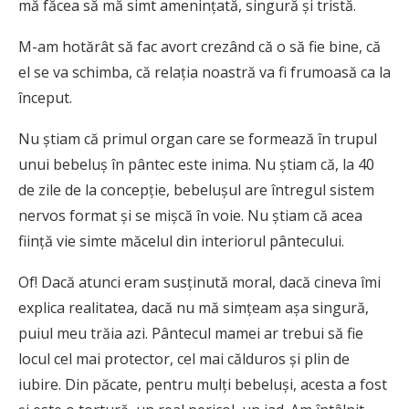
mă făcea să mă simt ameninţată, singură şi tristă.
M-am hotărât să fac avort crezând că o să fie bine, că
el se va schimba, că relaţia noastră va fi frumoasă ca la
început.
Nu ştiam că primul organ care se formează în trupul
unui bebeluş în pântec este inima. Nu ştiam că, la 40
de zile de la concepţie, bebeluşul are întregul sistem
nervos format şi se mişcă în voie. Nu ştiam că acea
fiinţă vie simte măcelul din interiorul pântecului.
Of! Dacă atunci eram susţinută moral, dacă cineva îmi
explica realitatea, dacă nu mă simţeam aşa singură,
puiul meu trăia azi. Pântecul mamei ar trebui să fie
locul cel mai protector, cel mai călduros şi plin de
iubire. Din păcate, pentru mulţi bebeluşi, acesta a fost