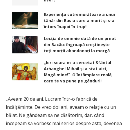
Experiența cutremurătoare a unui
tânăr din Rusia care a murit și s-a
întors înapoi în trup!
Lecţia de omenie dată de un preot
din Bacău: îngroapă creştineşte
toţi morţii abandonaţi la morgă
„Ieri seara m-a cercetat Sfântul
Arhanghel Mihail şi a stat aici,
lângă mine!” O întâmplare reală,
care te va pune pe gânduri!
„Aveam 20 de ani. Lucram într-o fabrică de
încălţăminte. De vreo doi ani, aveam o relaţie cu un
băiat. Ne gândeam să ne căsătorim, dar, când
începeam să vorbesc mai serios despre asta, devenea