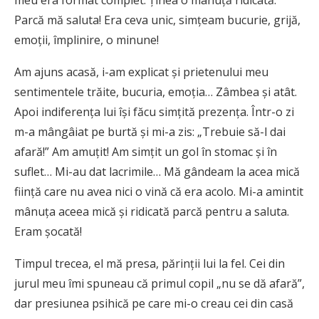
meu era format complet. Ţinea o mânuţă ridicată.
Parcă mă saluta! Era ceva unic, simţeam bucurie, grijă,
emoţii, împlinire, o minune!
Am ajuns acasă, i-am explicat şi prietenului meu
sentimentele trăite, bucuria, emoţia… Zâmbea şi atât.
Apoi indiferenţa lui îşi făcu simțită prezenţa. Într-o zi
m-a mângâiat pe burtă şi mi-a zis: „Trebuie să-l dai
afară!” Am amuţit! Am simţit un gol în stomac şi în
suflet… Mi-au dat lacrimile… Mă gândeam la acea mică
fiinţă care nu avea nici o vină că era acolo. Mi-a amintit
mânuţa aceea mică şi ridicată parcă pentru a saluta.
Eram şocată!
Timpul trecea, el mă presa, părinţii lui la fel. Cei din
jurul meu îmi spuneau că primul copil „nu se dă afară”,
dar presiunea psihică pe care mi-o creau cei din casă