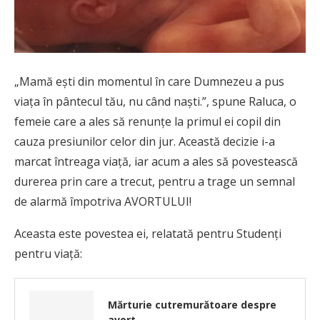
„Mamă eşti din momentul în care Dumnezeu a pus
viaţa în pântecul tău, nu când naşti.”, spune Raluca, o
femeie care a ales să renunțe la primul ei copil din
cauza presiunilor celor din jur. Această decizie i-a
marcat întreaga viață, iar acum a ales să povestească
durerea prin care a trecut, pentru a trage un semnal
de alarmă împotriva AVORTULUI!
Aceasta este povestea ei, relatată pentru Studenți
pentru viață:
Mărturie cutremurătoare despre
avort