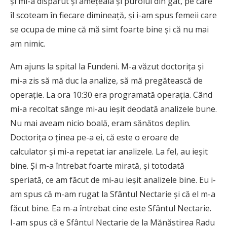
şi mi-a dispărut şi ameţeala şi puroiul din gât, pe care
îl scoteam în fiecare dimineaţă, şi i-am spus femeii care
se ocupa de mine că mă simt foarte bine şi că nu mai
am nimic.
Am ajuns la spital la Fundeni. M-a văzut doctoriţa şi
mi-a zis să mă duc la analize, să mă pregătească de
operaţie. La ora 10:30 era programată operaţia. Când
mi-a recoltat sânge mi-au ieşit deodată analizele bune.
Nu mai aveam nicio boală, eram sănătos deplin.
Doctoriţa o ţinea pe-a ei, că este o eroare de
calculator şi mi-a repetat iar analizele. La fel, au ieşit
bine. Şi m-a întrebat foarte mirată, şi totodată
speriată, ce am făcut de mi-au ieşit analizele bine. Eu i-
am spus că m-am rugat la Sfântul Nectarie şi că el m-a
făcut bine. Ea m-a întrebat cine este Sfântul Nectarie.
I-am spus că e Sfântul Nectarie de la Mănăstirea Radu