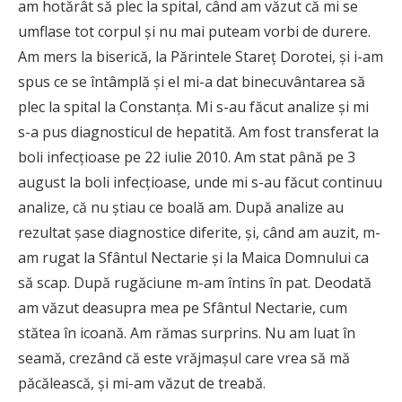
am hotărât să plec la spital, când am văzut că mi se
umflase tot corpul şi nu mai puteam vorbi de durere.
Am mers la biserică, la Părintele Stareţ Dorotei, şi i-am
spus ce se întâmplă şi el mi-a dat binecuvântarea să
plec la spital la Constanţa. Mi s-au făcut analize şi mi
s-a pus diagnosticul de hepatită. Am fost transferat la
boli infecţioase pe 22 iulie 2010. Am stat până pe 3
august la boli infecţioase, unde mi s-au făcut continuu
analize, că nu ştiau ce boală am. După analize au
rezultat şase diagnostice diferite, şi, când am auzit, m-
am rugat la Sfântul Nectarie şi la Maica Domnului ca
să scap. După rugăciune m-am întins în pat. Deodată
am văzut deasupra mea pe Sfântul Nectarie, cum
stătea în icoană. Am rămas surprins. Nu am luat în
seamă, crezând că este vrăjmaşul care vrea să mă
păcălească, şi mi-am văzut de treabă.