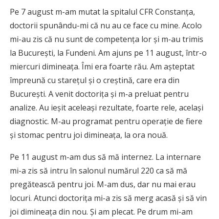
Pe 7 august m-am mutat la spitalul CFR Constanţa,
doctorii spunându-mi că nu au ce face cu mine. Acolo
mi-au zis că nu sunt de competenţa lor şi m-au trimis
la Bucureşti, la Fundeni. Am ajuns pe 11 august, într-o
miercuri dimineaţa. Îmi era foarte rău. Am aşteptat
împreună cu stareţul şi o creştină, care era din
Bucureşti. A venit doctoriţa şi m-a preluat pentru
analize. Au ieşit aceleaşi rezultate, foarte rele, acelaşi
diagnostic. M-au programat pentru operaţie de fiere
şi stomac pentru joi dimineaţa, la ora nouă.
Pe 11 august m-am dus să mă internez. La internare
mi-a zis să intru în salonul numărul 220 ca să mă
pregătească pentru joi. M-am dus, dar nu mai erau
locuri. Atunci doctoriţa mi-a zis să merg acasă şi să vin
joi dimineaţa din nou. Şi am plecat. Pe drum mi-am