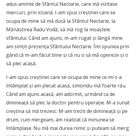
adus aminte de Sfântul Nectarie, care mă vizitase
miercuri, prin icoană. I-am spus creştinei care se
ocupa de mine să mă ducă la Sfântul Nectarie, la
Mănăstirea Radu Vodă, să mă rog la moaştele
sfântului. Când am ajuns, m-am rugat şi lângă mine
am simţit prezenţa Sfântului Nectarie. Îmi spunea prin
gând că m-am făcut bine şi că nu o să mă opereze şi o
să plec acasă.
I-am spus creştinei care se ocupa de mine ce mi s-a
întâmplat şi am plecat acasă, simţindu-mă foarte rău.
Când am ajuns acasă, am adormit, urmând ca de
dimineaţă să plec la doctor pentru operaţie. M-a sunat
creştina să mă trezesc. M-am trezit de dimineaţă şi pe
drum, cum mergeam, am realizat că minunea se
întâmplase. Nu mă mai durea nimic şi puteam să merg