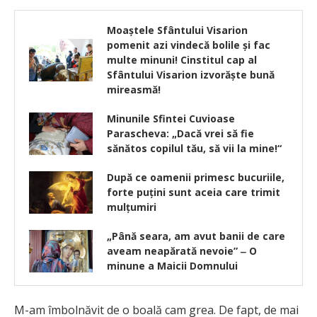
Moaştele Sfântului Visarion
pomenit azi vindecă bolile şi fac
multe minuni! Cinstitul cap al
Sfântului Visarion izvorăşte bună
mireasmă!
Minunile Sfintei Cuvioase
Parascheva: „Dacă vrei să fie
sănătos copilul tău, să vii la mine!“
După ce oamenii primesc bucuriile,
forte puțini sunt aceia care trimit
mulțumiri
„Până seara, am avut banii de care
aveam neapărată nevoie” ‒ O
minune a Maicii Domnului
M-am îmbolnăvit de o boală cam grea. De fapt, de mai