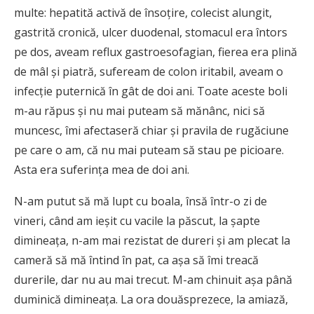
multe: hepatită activă de însoţire, colecist alungit,
gastrită cronică, ulcer duodenal, stomacul era întors
pe dos, aveam reflux gastroesofagian, fierea era plină
de mâl şi piatră, sufeream de colon iritabil, aveam o
infecţie puternică în gât de doi ani. Toate aceste boli
m-au răpus şi nu mai puteam să mănânc, nici să
muncesc, îmi afectaseră chiar şi pravila de rugăciune
pe care o am, că nu mai puteam să stau pe picioare.
Asta era suferinţa mea de doi ani.
N-am putut să mă lupt cu boala, însă într-o zi de
vineri, când am ieşit cu vacile la păscut, la şapte
dimineaţa, n-am mai rezistat de dureri şi am plecat la
cameră să mă întind în pat, ca aşa să îmi treacă
durerile, dar nu au mai trecut. M-am chinuit aşa până
duminică dimineaţa. La ora douăsprezece, la amiază,