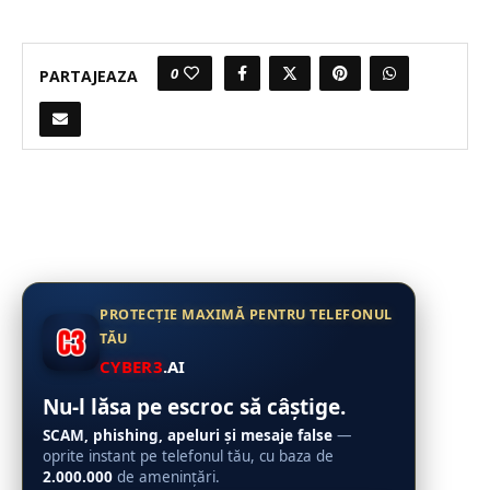
0
PARTAJEAZA
PROTECȚIE MAXIMĂ PENTRU TELEFONUL
TĂU
CYBER3
.AI
Nu-l lăsa pe escroc să câștige.
SCAM, phishing, apeluri și mesaje false
—
oprite instant pe telefonul tău, cu baza de
2.000.000
de amenințări.