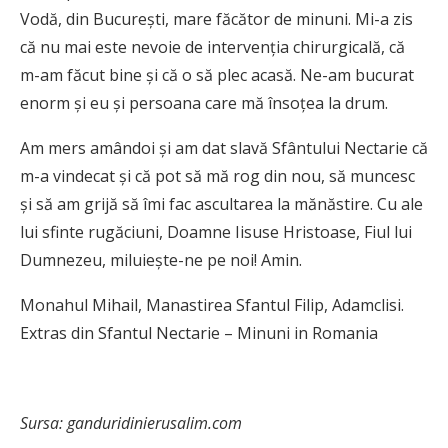
Vodă, din Bucureşti, mare făcător de minuni. Mi-a zis
că nu mai este nevoie de intervenţia chirurgicală, că
m-am făcut bine şi că o să plec acasă. Ne-am bucurat
enorm şi eu şi persoana care mă însoţea la drum.
Am mers amândoi şi am dat slavă Sfântului Nectarie că
m-a vindecat şi că pot să mă rog din nou, să muncesc
şi să am grijă să îmi fac ascultarea la mănăstire. Cu ale
lui sfinte rugăciuni, Doamne Iisuse Hristoase, Fiul lui
Dumnezeu, miluieşte-ne pe noi! Amin.
Monahul Mihail, Manastirea Sfantul Filip, Adamclisi.
Extras din Sfantul Nectarie – Minuni in Romania
Sursa: ganduridinierusalim.com