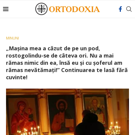
MINUNI
„Maşina mea a căzut de pe un pod,
rostogolindu-se de câteva ori. Nu a mai
rămas nimic din ea, însă eu şi cu şoferul am
rămas nevătămaţi!” Continuarea te lasă fără
cuvinte!