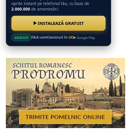
oprite instant pe telefonul tău, cu baza de
2.000.000
de amenințări.
INSTALEAZĂ GRATUIT
Fără cont
Construit în
UE
GRATUIT
Google Play