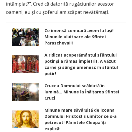
întâmplat?”. Cred că datorită rugăciunilor acestor
oameni, eu şi cu şoferul am scăpat nevătămaţi.
Ce imensă comoară avem la Iaşi!
Minunile uluitoare ale Sfintei
Parascheva!!!
A ridicat acoperământul sfântului
potir și a rămas împietrit. A văzut
carne și sânge omenesc în sfântul
potir!
Crucea Domnului scăldată în
lumină… Minune la Înălțarea Sfintei
Cruci
Minune mare săvârşită de icoana
Domnului Hristos! E uimitor ce s-a
petrecut! Părintele Cleopa îţi
explică: