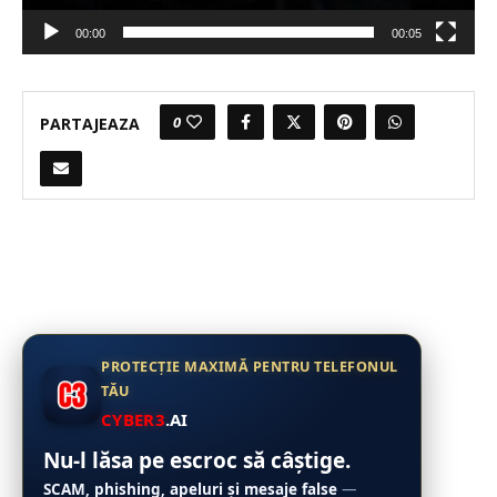
00:00
00:05
0
PARTAJEAZA
PROTECȚIE MAXIMĂ PENTRU TELEFONUL
TĂU
CYBER3
.AI
Nu-l lăsa pe escroc să câștige.
SCAM, phishing, apeluri și mesaje false
—