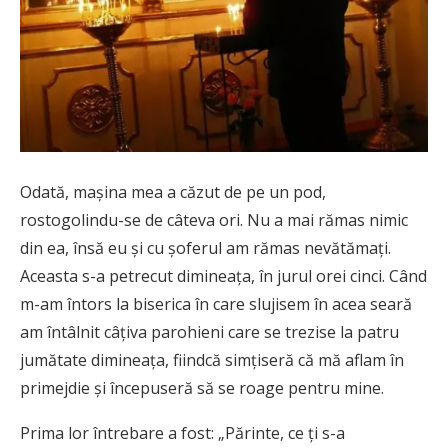
Odată, maşina mea a căzut de pe un pod,
rostogolindu-se de câteva ori. Nu a mai rămas nimic
din ea, însă eu şi cu şoferul am rămas nevătămaţi.
Aceasta s-a petrecut dimineaţa, în jurul orei cinci. Când
m-am întors la biserica în care slujisem în acea seară
am întâlnit câţiva parohieni care se trezise la patru
jumătate dimineaţa, fiindcă simţiseră că mă aflam în
primejdie şi începuseră să se roage pentru mine.
Prima lor întrebare a fost: „Părinte, ce ţi s-a