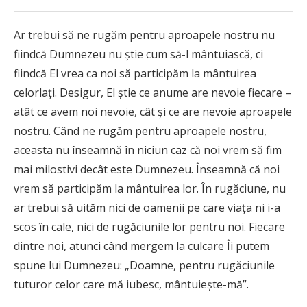
Ar trebui să ne rugăm pentru aproapele nostru nu
fiindcă Dumnezeu nu ştie cum să-l mântuiască, ci
fiindcă El vrea ca noi să participăm la mântuirea
celorlaţi. Desigur, El ştie ce anume are nevoie fiecare –
atât ce avem noi nevoie, cât şi ce are nevoie aproapele
nostru. Când ne rugăm pentru aproapele nostru,
aceasta nu înseamnă în niciun caz că noi vrem să fim
mai milostivi decât este Dumnezeu. Înseamnă că noi
vrem să participăm la mântuirea lor. În rugăciune, nu
ar trebui să uităm nici de oamenii pe care viaţa ni i-a
scos în cale, nici de rugăciunile lor pentru noi. Fiecare
dintre noi, atunci când mergem la culcare Îi putem
spune lui Dumnezeu: „Doamne, pentru rugăciunile
tuturor celor care mă iubesc, mântuieşte-mă”.