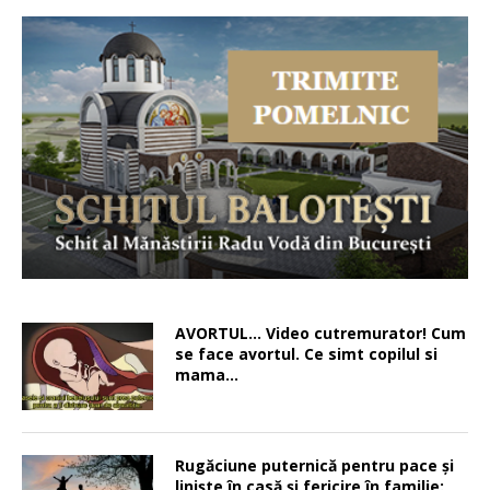
AVORTUL… Video cutremurator! Cum
se face avortul. Ce simt copilul si
mama…
Rugăciune puternică pentru pace şi
linişte în casă şi fericire în familie: