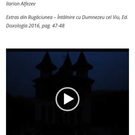
Ilarion Alfezev
Extras din Rugăciunea – Întâlnire cu Dumnezeu cel Viu, Ed.
Doxologia 2016, pag. 47-48
Player
video