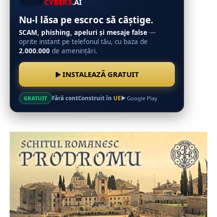
CYBER3
.AI
Nu-l lăsa pe escroc să câștige.
SCAM, phishing, apeluri și mesaje false
—
oprite instant pe telefonul tău, cu baza de
2.000.000
de amenințări.
INSTALEAZĂ GRATUIT
Fără cont
Construit în
UE
GRATUIT
Google Play