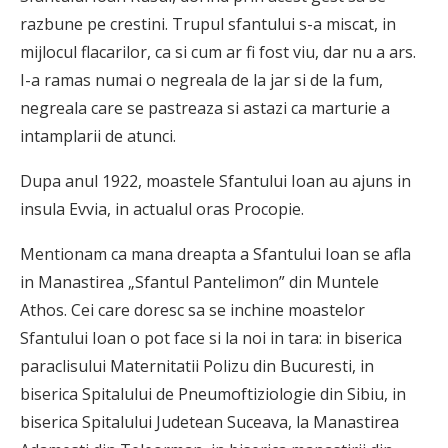
razbune pe crestini. Trupul sfantului s-a miscat, in
mijlocul flacarilor, ca si cum ar fi fost viu, dar nu a ars.
I-a ramas numai o negreala de la jar si de la fum,
negreala care se pastreaza si astazi ca marturie a
intamplarii de atunci.
Dupa anul 1922, moastele Sfantului Ioan au ajuns in
insula Evvia, in actualul oras Procopie.
Mentionam ca mana dreapta a Sfantului Ioan se afla
in Manastirea „Sfantul Pantelimon” din Muntele
Athos. Cei care doresc sa se inchine moastelor
Sfantului Ioan o pot face si la noi in tara: in biserica
paraclisului Maternitatii Polizu din Bucuresti, in
biserica Spitalului de Pneumoftiziologie din Sibiu, in
biserica Spitalului Judetean Suceava, la Manastirea