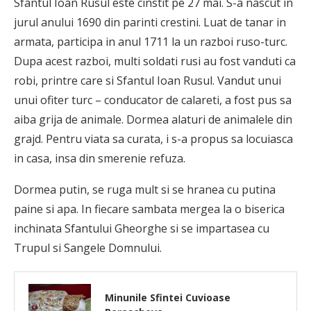
Sfantul Ioan Rusul este cinstit pe 27 mai. S-a nascut in
jurul anului 1690 din parinti crestini. Luat de tanar in
armata, participa in anul 1711 la un razboi ruso-turc.
Dupa acest razboi, multi soldati rusi au fost vanduti ca
robi, printre care si Sfantul Ioan Rusul. Vandut unui
unui ofiter turc – conducator de calareti, a fost pus sa
aiba grija de animale. Dormea alaturi de animalele din
grajd. Pentru viata sa curata, i s-a propus sa locuiasca
in casa, insa din smerenie refuza.
Dormea putin, se ruga mult si se hranea cu putina
paine si apa. In fiecare sambata mergea la o biserica
inchinata Sfantului Gheorghe si se impartasea cu
Trupul si Sangele Domnului.
Minunile Sfintei Cuvioase