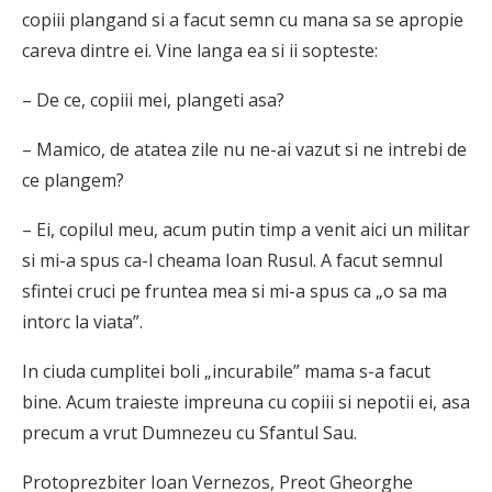
copiii plangand si a facut semn cu mana sa se apropie
careva dintre ei. Vine langa ea si ii sopteste:
– De ce, copiii mei, plangeti asa?
– Mamico, de atatea zile nu ne-ai vazut si ne intrebi de
ce plangem?
– Ei, copilul meu, acum putin timp a venit aici un militar
si mi-a spus ca-l cheama Ioan Rusul. A facut semnul
sfintei cruci pe fruntea mea si mi-a spus ca „o sa ma
intorc la viata”.
In ciuda cumplitei boli „incurabile” mama s-a facut
bine. Acum traieste impreuna cu copiii si nepotii ei, asa
precum a vrut Dumnezeu cu Sfantul Sau.
Protoprezbiter Ioan Vernezos, Preot Gheorghe