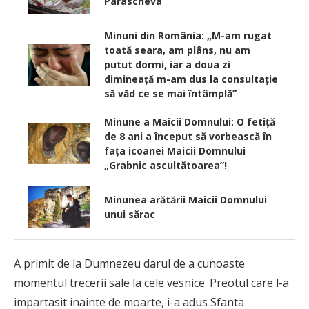
Parascheva
Minuni din România: „M-am rugat
toată seara, am plâns, nu am
putut dormi, iar a doua zi
dimineaţă m-am dus la consultaţie
să văd ce se mai întâmplă”
Minune a Maicii Domnului: O fetiță
de 8 ani a început să vorbească în
fața icoanei Maicii Domnului
„Grabnic ascultătoarea”!
Minunea arătării Maicii Domnului
unui sărac
A primit de la Dumnezeu darul de a cunoaste
momentul trecerii sale la cele vesnice. Preotul care l-a
impartasit inainte de moarte, i-a adus Sfanta