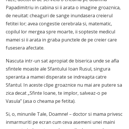
Papadimitriu in cabina si ii arata o imagine groaznica,
de neuitat: cheaguri de sange inundasera creierul
fetitei lor; avea congestie cerebrala si, matematic,
copilul lor mergea spre moarte, ii sopteste medicul
mamei si ii arata in graba punctele de pe creier care
fusesera afectate.
Nascuta intr-un sat apropiat de biserica unde se afla
sfintele moaste ale Sfantului Ioan Rusul, singura
speranta a mamei disperate se indreapta catre
Sfantul. In aceste clipe groaznice nu mai are putere sa
zica decat „Sfinte Ioane, te implor, salveaz-o pe
Vasula” (asa o cheama pe fetita).
Si, o, minunile Tale, Doamne! – doctor si mama privesc
inmarmuriti pe ecran cum ceva asemeni unei maini