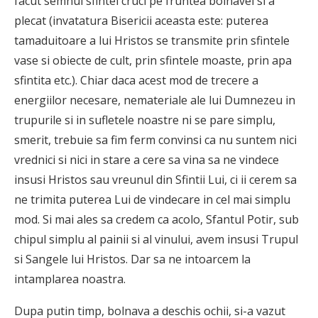
facut semnul sfintei cruci pe fruntea bolnavei si a
plecat (invatatura Bisericii aceasta este: puterea
tamaduitoare a lui Hristos se transmite prin sfintele
vase si obiecte de cult, prin sfintele moaste, prin apa
sfintita etc.). Chiar daca acest mod de trecere a
energiilor necesare, nemateriale ale lui Dumnezeu in
trupurile si in sufletele noastre ni se pare simplu,
smerit, trebuie sa fim ferm convinsi ca nu suntem nici
vrednici si nici in stare a cere sa vina sa ne vindece
insusi Hristos sau vreunul din Sfintii Lui, ci ii cerem sa
ne trimita puterea Lui de vindecare in cel mai simplu
mod. Si mai ales sa credem ca acolo, Sfantul Potir, sub
chipul simplu al painii si al vinului, avem insusi Trupul
si Sangele lui Hristos. Dar sa ne intoarcem la
intamplarea noastra.
Dupa putin timp, bolnava a deschis ochii, si-a vazut