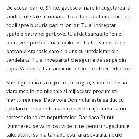
De aceea, dar, o, Sfinte, gasesc alinare in cugetarea la
vindecarile tale minunate. Tu ai tamaduit multimea de
copii spre bucuria parintilor lor. Tu ai indreptat
spatele batranei garbove, tu ai dat sanatate femeii
bolnave, spre bucuria copiilor ei. Tu l-ai vindecat pe
batranul Atanasie care s-a uns cu untdelemn din
candela ta. Tu ai indepartat cheagurile de sange din
capul Vasulei si l-ai tamaduit pe doctorul necredincios.
Stiind grabnica ta mijlocire, te rog, o, Sfinte Ioane, ia
viata mea in mainile tale si mijloceste precum stii
mantuirea mea. Daca voia Domnului este sa duc cu
rabdare crucea bolii, da-mi putere si ajuta-ma sa nu
cartesc din cauza neputintelor. Dar daca Bunul
Dumnezeu se va milostivi de mine pentru rugaciunile
tale, atunci sa ma tamaduiesti fara sovaiala, noule