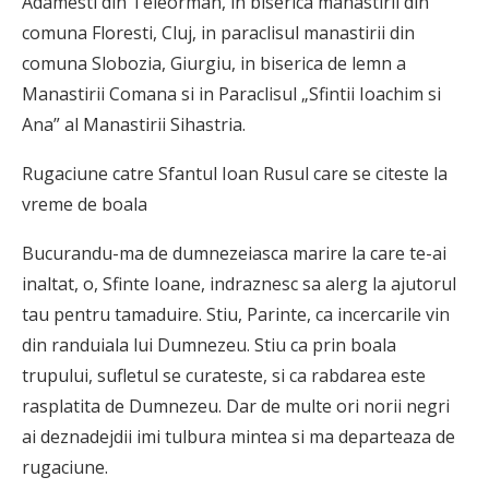
Adamesti din Teleorman, in biserica manastirii din
comuna Floresti, Cluj, in paraclisul manastirii din
comuna Slobozia, Giurgiu, in biserica de lemn a
Manastirii Comana si in Paraclisul „Sfintii Ioachim si
Ana” al Manastirii Sihastria.
Rugaciune catre Sfantul Ioan Rusul care se citeste la
vreme de boala
Bucurandu-ma de dumnezeiasca marire la care te-ai
inaltat, o, Sfinte Ioane, indraznesc sa alerg la ajutorul
tau pentru tamaduire. Stiu, Parinte, ca incercarile vin
din randuiala lui Dumnezeu. Stiu ca prin boala
trupului, sufletul se curateste, si ca rabdarea este
rasplatita de Dumnezeu. Dar de multe ori norii negri
ai deznadejdii imi tulbura mintea si ma departeaza de
rugaciune.