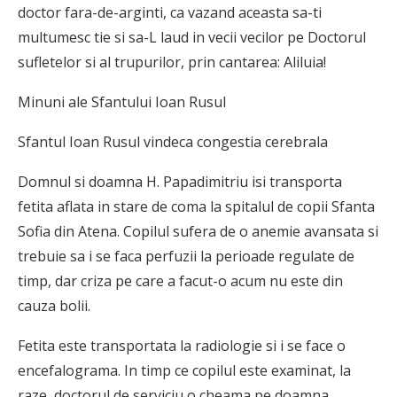
doctor fara-de-arginti, ca vazand aceasta sa-ti
multumesc tie si sa-L laud in vecii vecilor pe Doctorul
sufletelor si al trupurilor, prin cantarea: Aliluia!
Minuni ale Sfantului Ioan Rusul
Sfantul Ioan Rusul vindeca congestia cerebrala
Domnul si doamna H. Papadimitriu isi transporta
fetita aflata in stare de coma la spitalul de copii Sfanta
Sofia din Atena. Copilul sufera de o anemie avansata si
trebuie sa i se faca perfuzii la perioade regulate de
timp, dar criza pe care a facut-o acum nu este din
cauza bolii.
Fetita este transportata la radiologie si i se face o
encefalograma. In timp ce copilul este examinat, la
raze, doctorul de serviciu o cheama pe doamna