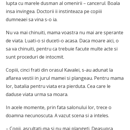
lupta cu marele dusman al omenirii – cancerul. Boala
insa invingea. Doctorii ii instinteaza pe copiii
dumneaei sa vina s-o ia.
Nu va mai chinuiti, mama voastra nu mai are sperante
de viata. Luati-o si duceti-o acasa. Daca moare aici, o
sa va chinuiti, pentru ca trebuie facute multe acte si
sunt proceduri de intocmit.
Copiii, cinci frati din orasul Kavalei, s-au adunat la
aflarea vestii in jurul mamei si plangeau. Pentru mama
lor, batalia pentru viata era pierduta. Cea care le
daduse viata urma sa moara.
In acele momente, prin fata salonului lor, trece o
doamna necunoscuta. A vazut scena si a inteles.
– Copii, ascultati-ma si nu mai plangeti. Deasupra