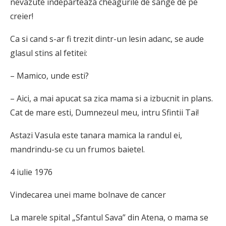
nevazute indeparteaza cheagurile de sange de pe
creier!
Ca si cand s-ar fi trezit dintr-un lesin adanc, se aude
glasul stins al fetitei:
– Mamico, unde esti?
– Aici, a mai apucat sa zica mama si a izbucnit in plans.
Cat de mare esti, Dumnezeul meu, intru Sfintii Tai!
Astazi Vasula este tanara mamica la randul ei,
mandrindu-se cu un frumos baietel.
4 iulie 1976
Vindecarea unei mame bolnave de cancer
La marele spital „Sfantul Sava” din Atena, o mama se