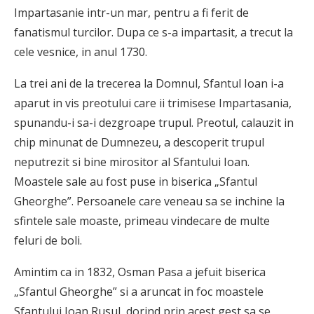
Impartasanie intr-un mar, pentru a fi ferit de
fanatismul turcilor. Dupa ce s-a impartasit, a trecut la
cele vesnice, in anul 1730.
La trei ani de la trecerea la Domnul, Sfantul Ioan i-a
aparut in vis preotului care ii trimisese Impartasania,
spunandu-i sa-i dezgroape trupul. Preotul, calauzit in
chip minunat de Dumnezeu, a descoperit trupul
neputrezit si bine mirositor al Sfantului Ioan.
Moastele sale au fost puse in biserica „Sfantul
Gheorghe”. Persoanele care veneau sa se inchine la
sfintele sale moaste, primeau vindecare de multe
feluri de boli.
Amintim ca in 1832, Osman Pasa a jefuit biserica
„Sfantul Gheorghe” si a aruncat in foc moastele
Sfantului Ioan Rusul, dorind prin acest gest sa se