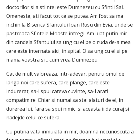
doctorilor si a stiintei este Dumnezeu cu Sfintii Sai.
Omeneste, ati facut tot ce se putea. Am fost sa ma
inchin la Biserica Sfantului Ioan Rusu din Evia, unde se
pastreaza Sfintele Moaste intregi. Am luat putin mir
din candela Sfantului sa ung cu el pe o ruda de-a mea
care este internata aici, in spital. O sa ung cu el si pe
mama voastra si… cum vrea Dumnezeu.
Cat de mult valoreaza, intr-adevar, pentru omul de
langa noi care sufera, care plange, care este
indurerat, sa-i spui cateva cuvinte, sa-i arati
compatimire. Chiar si numai sa stai alaturi de el, in
durerea lui, fara sa spui nimic, si aceasta ii da curaj si
nadejde celui ce sufera.
Cu putina vata inmuiata in mir, doamna necunoscuta a