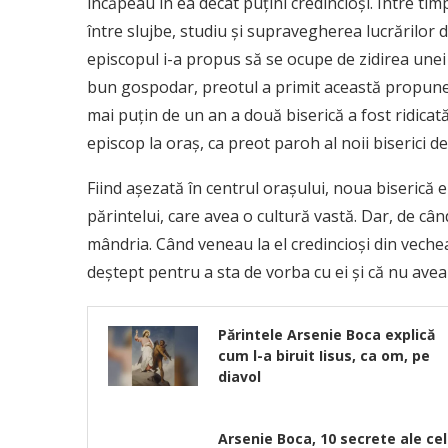
încăpeau în ea decât puţini credincioşi. Între timp
între slujbe, studiu şi supravegherea lucrărilor d
episcopul i-a propus să se ocupe de zidirea unei 
bun gospodar, preotul a primit această propunere.
mai puţin de un an a două biserică a fost ridicat
episcop la oraş, ca preot paroh al noii biserici 
Fiind aşezată în centrul oraşului, noua biserică er
părintelui, care avea o cultură vastă. Dar, de când
mândria. Când veneau la el credincioşi din vechea
deştept pentru a sta de vorba cu ei şi că nu avea 
Părintele Arsenie Boca explică
cum l-a biruit Iisus, ca om, pe
diavol
Arsenie Boca, 10 secrete ale cel