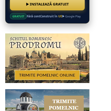
INSTALEAZĂ GRATUIT
Fără cont
Construit în
UE
GRATUIT
Google Play