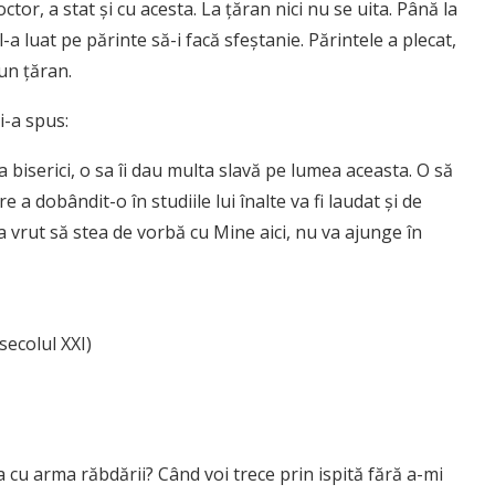
octor, a stat şi cu acesta. La ţăran nici nu se uita. Până la
-a luat pe părinte să-i facă sfeştanie. Părintele a plecat,
un ţăran.
i-a spus:
ica biserici, o sa îi dau multa slavă pe lumea aceasta. O să
 a dobândit-o în studiile lui înalte va fi laudat şi de
a vrut să stea de vorbă cu Mine aici, nu va ajunge în
secolul XXI)
u arma răbdării? Când voi trece prin ispită fără a-mi