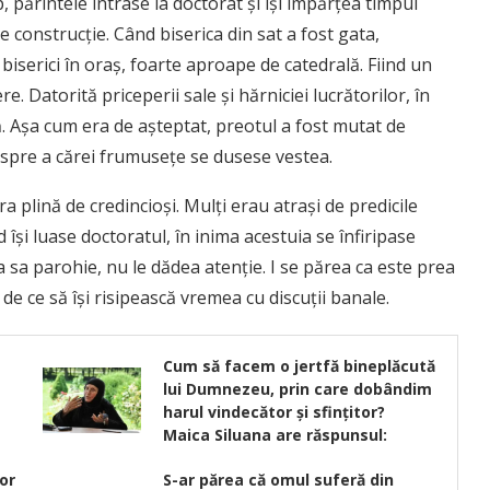
, părintele întrase la doctorat şi îşi împărţea timpul
e construcţie. Când biserica din sat a fost gata,
biserici în oraş, foarte aproape de catedrală. Fiind un
 Datorită priceperii sale şi hărniciei lucrătorilor, în
ă. Aşa cum era de aşteptat, preotul a fost mutat de
despre a cărei frumuseţe se dusese vestea.
a plină de credincioşi. Mulţi erau atraşi de predicile
 îşi luase doctoratul, în inima acestuia se înfiripase
 sa parohie, nu le dădea atenţie. I se părea ca este prea
de ce să îşi risipească vremea cu discuţii banale.
Cum să facem o jertfă bineplăcută
lui Dumnezeu, prin care dobândim
harul vindecător şi sfinţitor?
Maica Siluana are răspunsul:
or
S-ar părea că omul suferă din