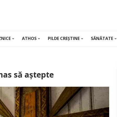
ZNICE
ATHOS
PILDE CREȘTINE
SĂNĂTATE
mas să aştepte