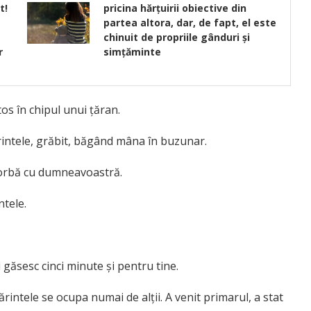
t!
pricina hărțuirii obiective din
partea altora, dar, de fapt, el este
chinuit de propriile gânduri și
r
simțăminte
os în chipul unui ţăran.
ărintele, grăbit, băgând mâna în buzunar.
vorbă cu dumneavoastră.
ntele.
 găsesc cinci minute şi pentru tine.
rintele se ocupa numai de alţii. A venit primarul, a stat