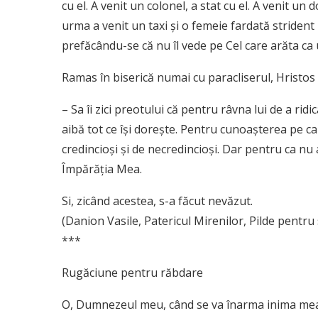
cu el. A venit un colonel, a stat cu el. A venit un d
urma a venit un taxi şi o femeie fardată strident l
prefăcându-se că nu îl vede pe Cel care arăta ca 
Ramas în biserică numai cu paracliserul, Hristos 
– Sa îi zici preotului că pentru râvna lui de a rid
aibă tot ce îşi doreşte. Pentru cunoaşterea pe care
credincioşi şi de necredincioşi. Dar pentru ca nu 
Împărăţia Mea.
Si, zicând acestea, s-a făcut nevăzut.
(Danion Vasile, Patericul Mirenilor, Pilde pentru 
***
Rugăciune pentru răbdare
O, Dumnezeul meu, când se va înarma inima mea c