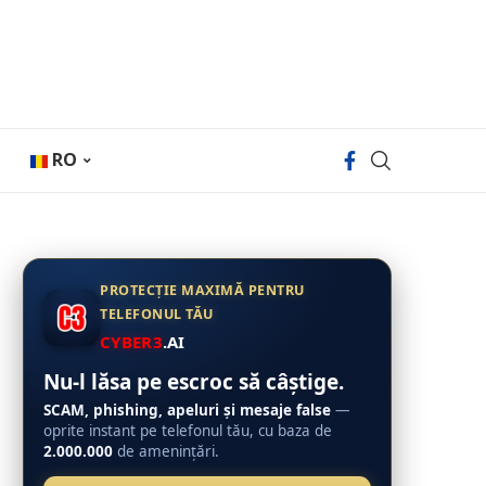
RO
PROTECȚIE MAXIMĂ PENTRU
TELEFONUL TĂU
CYBER3
.AI
Nu-l lăsa pe escroc să câștige.
SCAM, phishing, apeluri și mesaje false
—
oprite instant pe telefonul tău, cu baza de
2.000.000
de amenințări.