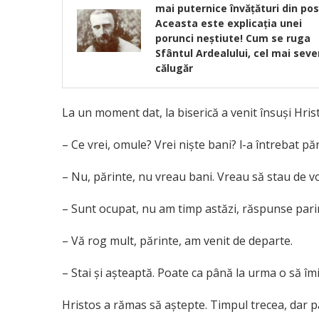
mai puternice învățături din pos
Aceasta este explicația unei
porunci neștiute! Cum se ruga
Sfântul Ardealului, cel mai seve
călugăr
La un moment dat, la biserică a venit însuşi Hrist
– Ce vrei, omule? Vrei nişte bani? l-a întrebat p
– Nu, părinte, nu vreau bani. Vreau să stau de 
– Sunt ocupat, nu am timp astăzi, răspunse pari
– Vă rog mult, părinte, am venit de departe.
– Stai şi aşteaptă. Poate ca până la urma o să îmi
Hristos a rămas să aştepte. Timpul trecea, dar pă