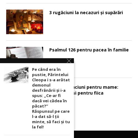
3 rugăciuni la necazuri și supărări
Psalmul 126 pentru pacea în familie
Pe când era în
pustie, Părintelui
Cleopa i s-a arătat
demonul
Sunt 2 rugaciuni pentru mame:
desfrânării şi i-a
pentru fiu si pentru fiica
spus: „Ce-ar fi
dacă vei cădea în
păcat?”
Răspunsul pe care
l-a dat să-l ții
minte, să faci și tu
la fel!