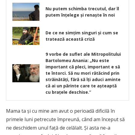
Nu putem schimba trecutul, dar îl
putem înțelege și renaște în noi
De ce ne simţim singuri şi cum se
tratează această criză
9 vorbe de suflet ale Mitropolitului
Bartolomeu Anania: „Nu este
important că pleci, important e să
te întorci. Să nu mori rătăcind prin
străinătăți, fără să îți aduci aminte
că ai un părinte care te așteaptă
cu brațele deschise.”
Mama ta şi cu mine am avut o perioadă dificilă în
primele luni petrecute împreună, când am început să
ne deschidem unul faţă de celălalt. Şi asta ne-a