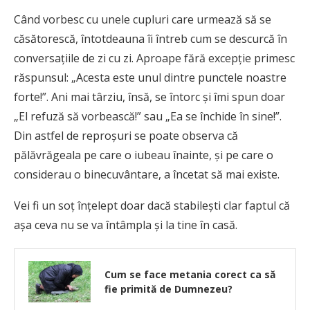
C
ând vorbesc cu unele cupluri care urmează să se
căsătorescă, întotdeauna îi întreb cum se descurcă în
conversațiile de zi cu zi. Aproape fără excepție primesc
răspunsul: „Acesta este unul dintre punctele noastre
forte!”. Ani mai târziu, însă, se întorc și îmi spun doar
„El refuză să vorbească!” sau „Ea se închide în sine!”.
Din astfel de reproșuri se poate observa că
pălăvrăgeala pe care o iubeau înainte, și pe care o
considerau o binecuvântare, a încetat să mai existe.
Vei fi un soţ înţelept doar dacă stabileşti clar faptul că
aşa ceva nu se va întâmpla şi la tine în casă.
Cum se face metania corect ca să
fie primită de Dumnezeu?