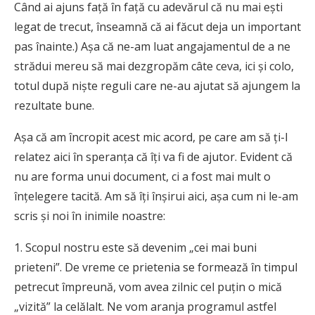
Când ai ajuns faţă în faţă cu adevărul că nu mai eşti
legat de trecut, înseamnă că ai făcut deja un important
pas înainte.) Aşa că ne-am luat angajamentul de a ne
strădui mereu să mai dezgropăm câte ceva, ici şi colo,
totul după nişte reguli care ne-au ajutat să ajungem la
rezultate bune.
Aşa că am încropit acest mic acord, pe care am să ţi-l
relatez aici în speranţa că îţi va fi de ajutor. Evident că
nu are forma unui document, ci a fost mai mult o
înţelegere tacită. Am să îţi înşirui aici, aşa cum ni le-am
scris şi noi în inimile noastre:
1. Scopul nostru este să devenim „cei mai buni
prieteni”. De vreme ce prietenia se formează în timpul
petrecut împreună, vom avea zilnic cel puţin o mică
„vizită” la celălalt. Ne vom aranja programul astfel