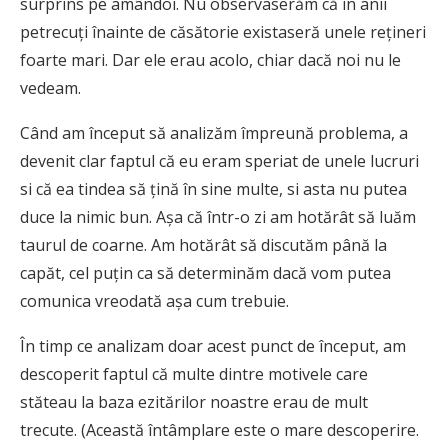
surprins pe amândoi. Nu observaserăm că în anii
petrecuţi înainte de căsătorie existaseră unele reţineri
foarte mari. Dar ele erau acolo, chiar dacă noi nu le
vedeam.
Când am început să analizăm împreună problema, a
devenit clar faptul că eu eram speriat de unele lucruri
si că ea tindea să țină în sine multe, si asta nu putea
duce la nimic bun. Aşa că într-o zi am hotărât să luăm
taurul de coarne. Am hotărât să discutăm până la
capăt, cel puţin ca să determinăm dacă vom putea
comunica vreodată aşa cum trebuie.
În timp ce analizam doar acest punct de început, am
descoperit faptul că multe dintre motivele care
stăteau la baza ezitărilor noastre erau de mult
trecute. (Această întâmplare este o mare descoperire.