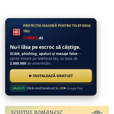
PROTECȚIE MAXIMĂ PENTRU TELEFONUL
TĂU
CYBER3
.AI
Nu-l lăsa pe escroc să câștige.
SCAM, phishing, apeluri și mesaje false
—
oprite instant pe telefonul tău, cu baza de
2.000.000
de amenințări.
INSTALEAZĂ GRATUIT
Fără cont
Construit în
UE
GRATUIT
Google Play