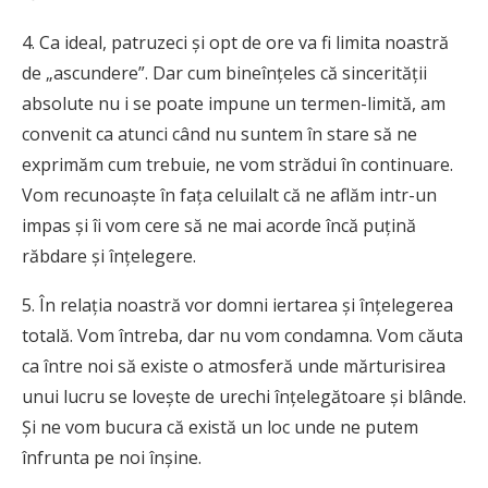
4. Ca ideal, patruzeci şi opt de ore va fi limita noastră
de „ascundere”. Dar cum bineînţeles că sincerităţii
absolute nu i se poate impune un termen-limită, am
convenit ca atunci când nu suntem în stare să ne
exprimăm cum trebuie, ne vom strădui în continuare.
Vom recunoaşte în faţa celuilalt că ne aflăm intr-un
impas şi îi vom cere să ne mai acorde încă puţină
răbdare şi înţelegere.
5. În relaţia noastră vor domni iertarea şi înţelegerea
totală. Vom întreba, dar nu vom condamna. Vom căuta
ca între noi să existe o atmosferă unde mărturisirea
unui lucru se loveşte de urechi înţelegătoare şi blânde.
Şi ne vom bucura că există un loc unde ne putem
înfrunta pe noi înşine.