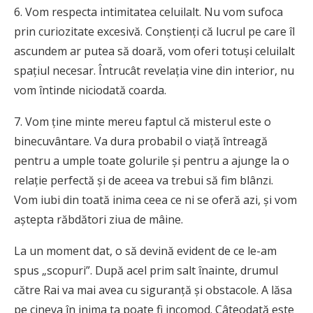
6. Vom respecta intimitatea celuilalt. Nu vom sufoca
prin curiozitate excesivă. Conştienţi că lucrul pe care îl
ascundem ar putea să doară, vom oferi totuşi celuilalt
spaţiul necesar. Întrucât revelaţia vine din interior, nu
vom întinde niciodată coarda.
7. Vom ţine minte mereu faptul că misterul este o
binecuvântare. Va dura probabil o viaţă întreagă
pentru a umple toate golurile şi pentru a ajunge la o
relaţie perfectă şi de aceea va trebui să fim blânzi.
Vom iubi din toată inima ceea ce ni se oferă azi, şi vom
aştepta răbdători ziua de mâine.
La un moment dat, o să devină evident de ce le-am
spus „scopuri”. După acel prim salt înainte, drumul
către Rai va mai avea cu siguranţă şi obstacole. A lăsa
pe cineva în inima ta poate fi incomod. Câteodată este