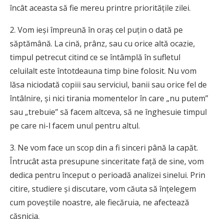
încât aceasta să fie mereu printre priorităţile zilei.
2. Vom ieşi împreună în oraş cel puţin o dată pe
săptămână. La cină, prânz, sau cu orice altă ocazie,
timpul petrecut citind ce se întâmplă în sufletul
celuilalt este întotdeauna timp bine folosit. Nu vom
lăsa niciodată copiii sau serviciul, banii sau orice fel de
întâlnire, şi nici tirania momentelor în care „nu putem”
sau „trebuie” să facem altceva, să ne înghesuie timpul
pe care ni-l facem unul pentru altul.
3. Ne vom face un scop din a fi sinceri până la capăt.
Întrucât asta presupune sinceritate faţă de sine, vom
dedica pentru început o perioadă analizei sinelui. Prin
citire, studiere şi discutare, vom căuta să înţelegem
cum poveştile noastre, ale fiecăruia, ne afectează
căsnicia.