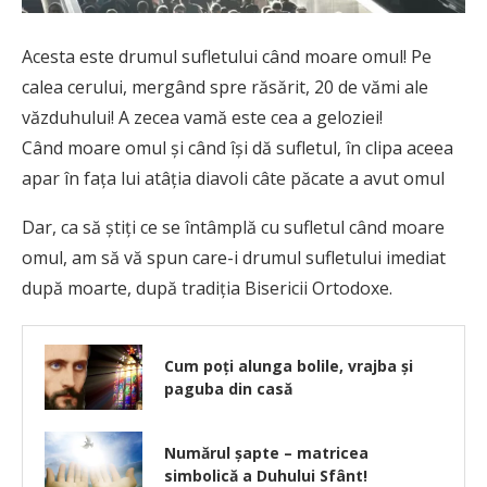
Acesta este drumul sufletului când moare omul! Pe
calea cerului, mergând spre răsărit, 20 de vămi ale
văzduhului! A zecea vamă este cea a geloziei!
Când moare omul şi când îşi dă sufletul, în clipa aceea
apar în faţa lui atâţia diavoli câte păcate a avut omul
Dar, ca să ştiţi ce se întâmplă cu sufletul când moare
omul, am să vă spun care-i drumul sufletului imediat
după moarte, după tradiţia Bisericii Ortodoxe.
Cum poți alunga bolile, vrajba și
paguba din casă
Numărul şapte – matricea
simbolică a Duhului Sfânt!