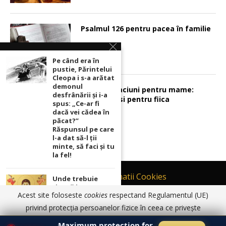
Psalmul 126 pentru pacea în familie
Pe când era în
pustie, Părintelui
Cleopa i s-a arătat
demonul
Sunt 2 rugaciuni pentru mame:
desfrânării şi i-a
pentru fiu si pentru fiica
spus: „Ce-ar fi
dacă vei cădea în
păcat?”
Răspunsul pe care
l-a dat să-l ții
minte, să faci și tu
la fel!
Contact
Informatii Cookies
Unde trebuie
ținută icoana cu
Politică de Confidențialitate
Acest site foloseste
cookies
respectand Regulamentul (UE)
Maica Domnului
TERMENI SI CONDITII DE UTILIZARE
pentru ca
privind protecția persoanelor fizice în ceea ce privește
rugăciunile
prelucrarea datelor cu caracter personal și privind libera
© 2017 - 2026 Ortodoxia |
Termeni și condiții de utilizare
|
Informatii
noastre să prindă
Maximum protection for