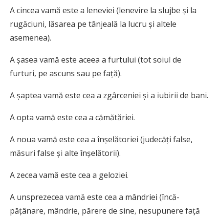
A cincea vamă este a leneviei (lenevire la slujbe şi la
rugăciuni, lăsarea pe tânjeală la lucru şi altele
asemenea).
A şasea vamă este aceea a furtului (tot soiul de
furturi, pe ascuns sau pe faţă).
A şaptea vamă este cea a zgârceniei şi a iubirii de bani.
A opta vamă este cea a cămătăriei.
A noua vamă este cea a înşelătoriei (judecăţi false,
măsuri false şi alte înşelătorii).
A zecea vamă este cea a geloziei.
A unsprezecea vamă este cea a mândriei (încă­
păţânare, mândrie, părere de sine, nesupunere faţă