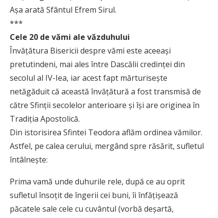
Aşa arată Sfântul Efrem Sirul.
***
Cele 20 de vămi ale văzduhului
Învăţătura Bisericii despre vămi este aceeaşi
pretutindeni, mai ales între Dascălii credinţei din
secolul al IV-Iea, iar acest fapt mărturiseşte
netăgăduit că această învăţătură a fost transmisă de
către Sfinţii secolelor anterioare şi îşi are originea în
Tradiţia Apostolică.
Din istorisirea Sfintei Teodora aflăm ordinea vămilor.
Astfel, pe calea cerului, mergând spre răsărit, sufletul
întâlneşte:
Prima vamă unde duhurile rele, după ce au oprit
sufletul însoţit de îngerii cei buni, îi înfăţişea­ză
păcatele sale cele cu cuvântul (vorbă deşartă,