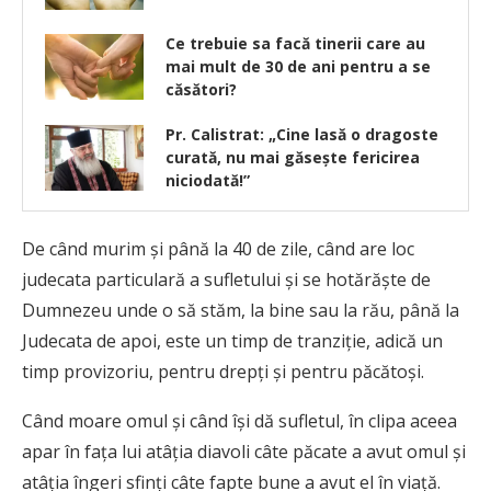
Ce trebuie sa facă tinerii care au
mai mult de 30 de ani pentru a se
căsători?
Pr. Calistrat: „Cine lasă o dragoste
curată, nu mai găsește fericirea
niciodată!”
De când murim şi până la 40 de zile, când are loc
judecata particulară a sufletului şi se hotărăşte de
Dumnezeu unde o să stăm, la bine sau la rău, până la
Judecata de apoi, este un timp de tranziţie, adică un
timp provizoriu, pentru drepţi şi pentru păcătoşi.
Când moare omul şi când îşi dă sufletul, în clipa aceea
apar în faţa lui atâţia diavoli câte păcate a avut omul şi
atâţia îngeri sfinţi câte fapte bune a avut el în viaţă.