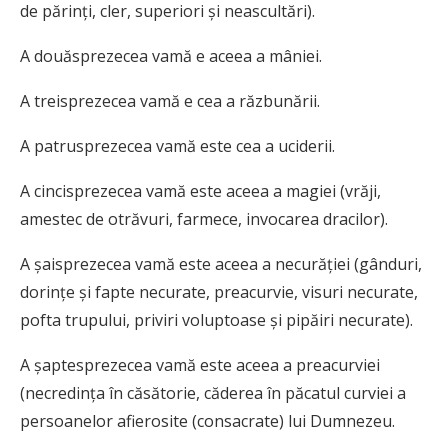
de părinţi, cler, superiori şi neascultări).
A douăsprezecea vamă e aceea a mâniei.
A treisprezecea vamă e cea a răzbunării.
A patrusprezecea vamă este cea a uciderii.
A cincisprezecea vamă este aceea a magiei (vrăji,
amestec de otrăvuri, farmece, invocarea dracilor).
A şaisprezecea vamă este aceea a necurăţiei (gânduri,
dorinţe şi fapte necurate, preacurvie, visuri necurate,
pofta trupului, priviri voluptoase şi pipăiri necurate).
A şaptesprezecea vamă este aceea a preacurviei
(necredinţa în căsătorie, căderea în păcatul curviei a
persoanelor afierosite (consacrate) lui Dumnezeu.