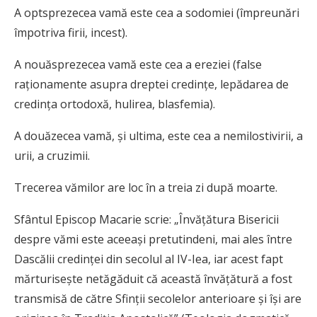
A optsprezecea vamă este cea a sodomiei (împreunări
împotriva firii, incest).
A nouăsprezecea vamă este cea a ereziei (false
raţionamente asupra dreptei credinţe, lepădarea de
credinţa ortodoxă, hulirea, blasfemia).
A douăzecea vamă, şi ultima, este cea a nemilostivirii, a
urii, a cruzimii.
Trecerea vămilor are loc în a treia zi după moarte.
Sfântul Episcop Macarie scrie: „Învăţătura Bisericii
despre vămi este aceeaşi pretutindeni, mai ales între
Dascălii credinţei din secolul al IV-Iea, iar acest fapt
mărturiseşte netăgăduit că această învăţătură a fost
transmisă de către Sfinţii secolelor anterioare şi îşi are