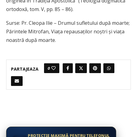
originea în Tradiţia Apostolică” (Teologia dogmatică
ortodoxă, tom. V, pp. 85 – 86).
Surse: Pr. Cleopa Ilie – Drumul sufletului după moarte;
Părintele Mitrofan, Viața repausaților noștri și viața
noastră după moarte.
0
PARTAJEAZA
PROTECȚIE MAXIMĂ PENTRU TELEFONUL