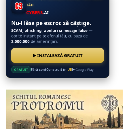
TĂU
CYBER3
.AI
Nu-l lăsa pe escroc să câștige.
SCAM, phishing, apeluri și mesaje false
—
oprite instant pe telefonul tău, cu baza de
2.000.000
de amenințări.
INSTALEAZĂ GRATUIT
Fără cont
Construit în
UE
GRATUIT
Google Play