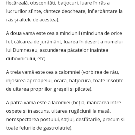
flecăreală, obscenităţi, batjocuri, luare în râs a
lucrurilor sfinte, cântece deocheate, înfierbântare la
râs şi altele de acestea).
A doua vamă este cea a minciunii (minciuna de orice
fel, călcarea de jurământ, luarea în deşert a numelui
lui Dumnezeu, ascunderea păcatelor înain­tea
duhovnicului, etc).
A treia vamă este cea a calomniei (vorbirea de rău,
înjosirea aproapelui, ocara, batjocura, toate însoţite
de uitarea propriilor greşeli şi păcate).
A patra vamă este a lăcomiei (beţia, mâncarea între
ospeţe şi în ascuns, uitarea rugăciunii la masă,
nerespectarea postului, saţiul, desfătările, precum şi
toate felurile de gastrolatrie).