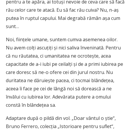
pentru a te apăra, ai totuşi nevoie de ceva care să facă
rău celor care te atacă. Eu să fac rău cuiva? Nu, n-aş
putea în ruptul capului. Mai degrabă rămân aşa cum
sunt…
Noi, fiinţele umane, suntem cumva asemenea oilor.
Nu avem colţi ascuţiţi şi nici saliva înveninată. Pentru
că nu răutatea, ci umanitatea ne ocroteşte, acea
capacitate de a-i iubi pe ceilalţi şi de a primi iubirea pe
care doresc să ne-o ofere cei din jurul nostru. Nu
duritatea ne dăruieşte pacea, ci tocmai blândeţea,
aceea îi face pe cei de lângă noi să dorească a ne
învălui cu iubirea lor. Adevărata putere a omului
constă în blândeţea sa.
Adaptare după o pildă din vol. „Doar vântul o ştie“,
Bruno Ferrero, colecţia „Istorioare pentru suflet“,