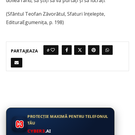
doilea rând, să știți să vă purtați și să lucrați.
(Sfântul Teofan Zăvorâtul, Sfaturi înțelepte,
EdituraEgumenița, p. 198)
0
PARTAJEAZA
PROTECȚIE MAXIMĂ PENTRU TELEFONUL
TĂU
CYBER3
.AI