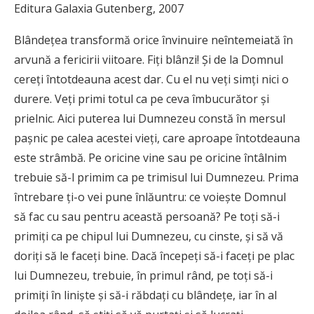
Editura Galaxia Gutenberg, 2007
Blândețea transformă orice învinuire neîntemeiată în
arvună a fericirii viitoare. Fiți blânzi! Și de la Domnul
cereți întotdeauna acest dar. Cu el nu veți simți nici o
durere. Veți primi totul ca pe ceva îmbucurător și
prielnic. Aici puterea lui Dumnezeu constă în mersul
pașnic pe calea acestei vieți, care aproape întotdeauna
este strâmbă. Pe oricine vine sau pe oricine întâlnim
trebuie să-l primim ca pe trimisul lui Dumnezeu. Prima
întrebare ți-o vei pune înlăuntru: ce voiește Domnul
să fac cu sau pentru această persoană? Pe toți să-i
primiți ca pe chipul lui Dumnezeu, cu cinste, și să vă
doriți să le faceți bine. Dacă începeți să-i faceți pe plac
lui Dumnezeu, trebuie, în primul rând, pe toți să-i
primiți în liniște și să-i răbdați cu blândețe, iar în al