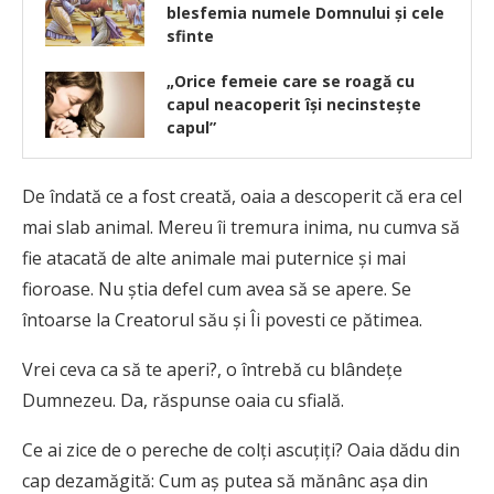
blesfemia numele Domnului și cele
sfinte
„Orice femeie care se roagă cu
capul neacoperit îşi necinsteşte
capul”
De îndată ce a fost creată, oaia a descoperit că era cel
mai slab animal. Mereu îi tremura inima, nu cumva să
fie atacată de alte animale mai puternice şi mai
fioroase. Nu ştia defel cum avea să se apere. Se
întoarse la Creatorul său şi Îi povesti ce pătimea.
Vrei ceva ca să te aperi?, o întrebă cu blândeţe
Dumnezeu. Da, răspunse oaia cu sfială.
Ce ai zice de o pereche de colţi ascuţiţi? Oaia dădu din
cap dezamăgită: Cum aş putea să mănânc aşa din