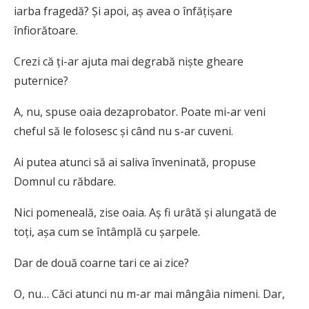
iarba fragedă? Şi apoi, aş avea o înfăţişare
înfiorătoare.
Crezi că ţi-ar ajuta mai degrabă nişte gheare
puternice?
A, nu, spuse oaia dezaprobator. Poate mi-ar veni
cheful să le folosesc şi când nu s-ar cuveni.
Ai putea atunci să ai saliva înveninată, propuse
Domnul cu răbdare.
Nici pomeneală, zise oaia. Aş fi urâtă şi alungată de
toţi, aşa cum se întâmplă cu şarpele.
Dar de două coarne tari ce ai zice?
O, nu… Căci atunci nu m-ar mai mângâia nimeni. Dar,