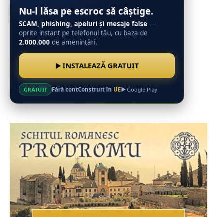
Nu-l lăsa pe escroc să câștige.
SCAM, phishing, apeluri și mesaje false
—
oprite instant pe telefonul tău, cu baza de
2.000.000
de amenințări.
INSTALEAZĂ GRATUIT
Fără cont
Construit în
UE
GRATUIT
Google Play