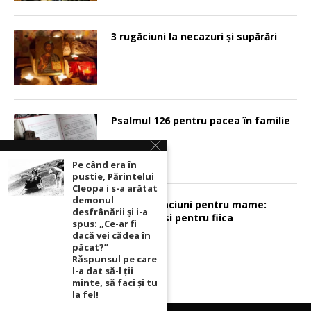
3 rugăciuni la necazuri și supărări
Psalmul 126 pentru pacea în familie
Pe când era în
pustie, Părintelui
Cleopa i s-a arătat
demonul
Sunt 2 rugaciuni pentru mame:
desfrânării şi i-a
pentru fiu si pentru fiica
spus: „Ce-ar fi
dacă vei cădea în
păcat?”
Răspunsul pe care
l-a dat să-l ții
minte, să faci și tu
la fel!