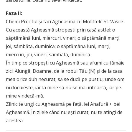
sărbătorile. Dacă nu te-ai vindecat.
Faza II:
Chemi Preotul şi faci Agheasmă cu Moliftele Sf. Vasile.
Cu această Agheasmă stropeşti prin casă astfel: o
săptămână luni, miercuri, vineri; o săptămână marţi,
joi, sâmbătă, duminică; o săptămână luni, marţi,
miercuri, joi, vineri, sâmbătă, duminică.
În timp ce stropeşti cu Agheasmă sau afumi cu tămâie
zici: Alungă, Doamne, de la robul Tău (N) şi de la casa
mea orice duh necurat, să se ducă pe pustiu, unde om
nu locuieşte, iar la mine să nu se mai întoarcă, iar pe
mine vindecă-mă.
Zilnic te ungi cu Agheasmă pe faţă, iei Anafură + bei
Agheasmă. În zilele când nu eşti curat, nu te atingi de
acestea.