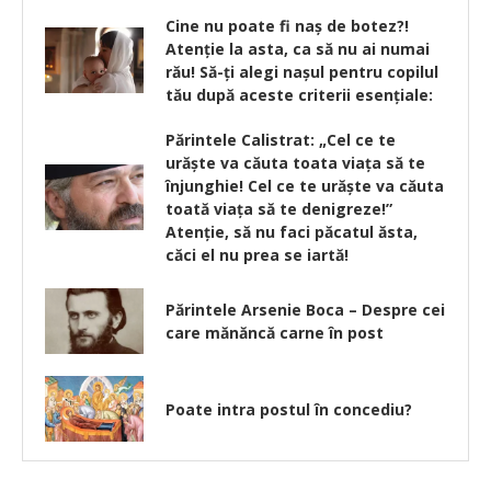
Cine nu poate fi naș de botez?!
Atenție la asta, ca să nu ai numai
rău! Să-ți alegi nașul pentru copilul
tău după aceste criterii esențiale:
Părintele Calistrat: „Cel ce te
urăște va căuta toata viața să te
înjunghie! Cel ce te urăște va căuta
toată viața să te denigreze!”
Atenție, să nu faci păcatul ăsta,
căci el nu prea se iartă!
Părintele Arsenie Boca – Despre cei
care mănăncă carne în post
Poate intra postul în concediu?