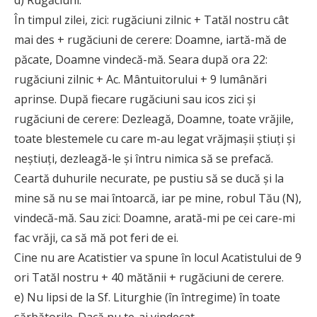
d) Rugăciuni:
În timpul zilei, zici: rugăciuni zilnic + Tatăl nostru cât
mai des + rugăciuni de cerere: Doamne, iartă-mă de
păcate, Doamne vindecă-mă. Seara după ora 22:
rugăciuni zilnic + Ac. Mântuitorului + 9 lumânări
aprinse. După fiecare rugăciuni sau icos zici şi
rugăciuni de cerere: Dezleagă, Doamne, toate vrăjile,
toate blestemele cu care m-au legat vrăjmaşii ştiuţi şi
neştiuţi, dezleagă-le şi întru nimica să se prefacă.
Ceartă duhurile necurate, pe pustiu să se ducă şi la
mine să nu se mai întoarcă, iar pe mine, robul Tău (N),
vindecă-mă. Sau zici: Doamne, arată-mi pe cei care-mi
fac vrăji, ca să mă pot feri de ei.
Cine nu are Acatistier va spune în locul Acatistului de 9
ori Tatăl nostru + 40 mătănii + rugăciuni de cerere.
e) Nu lipsi de la Sf. Liturghie (în întregime) în toate