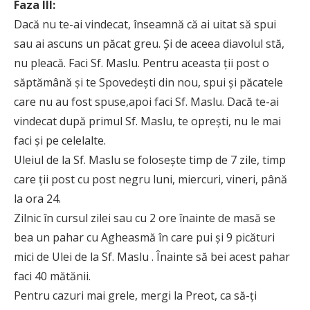
Faza III:
Dacă nu te-ai vindecat, înseamnă că ai uitat să spui
sau ai ascuns un păcat greu. Şi de aceea diavolul stă,
nu pleacă. Faci Sf. Maslu. Pentru aceasta ţii post o
săptămână şi te Spovedeşti din nou, spui şi păcatele
care nu au fost spuse,apoi faci Sf. Maslu. Dacă te-ai
vindecat după primul Sf. Maslu, te opreşti, nu le mai
faci şi pe celelalte.
Uleiul de la Sf. Maslu se foloseşte timp de 7 zile, timp
care ţii post cu post negru luni, miercuri, vineri, până
la ora 24.
Zilnic în cursul zilei sau cu 2 ore înainte de masă se
bea un pahar cu Agheasmă în care pui şi 9 picături
mici de Ulei de la Sf. Maslu . Înainte să bei acest pahar
faci 40 mătănii.
Pentru cazuri mai grele, mergi la Preot, ca să-ţi