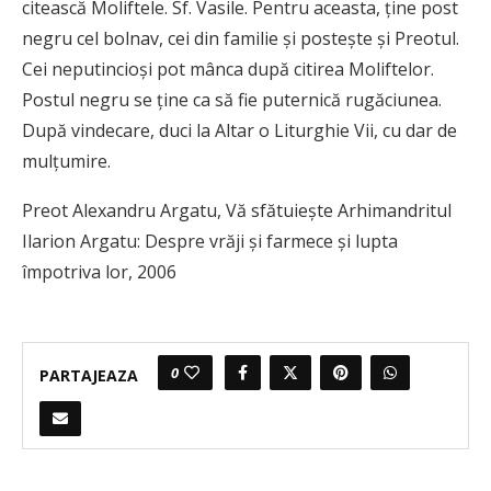
citească Moliftele. Sf. Vasile. Pentru aceasta, ţine post
negru cel bolnav, cei din familie şi posteşte şi Preotul.
Cei neputincioşi pot mânca după citirea Moliftelor.
Postul negru se ţine ca să fie puternică rugăciunea.
După vindecare, duci la Altar o Liturghie Vii, cu dar de
mulţumire.
Preot Alexandru Argatu, Vă sfătuiește Arhimandritul
Ilarion Argatu: Despre vrăji și farmece și lupta
împotriva lor, 2006
0
PARTAJEAZA