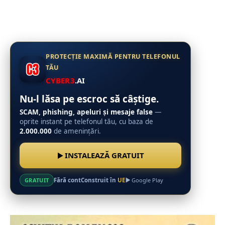
PROTECȚIE MAXIMĂ PENTRU TELEFONUL
TĂU
CYBER3
.AI
Nu-l lăsa pe escroc să câștige.
SCAM, phishing, apeluri și mesaje false
—
oprite instant pe telefonul tău, cu baza de
2.000.000
de amenințări.
INSTALEAZĂ GRATUIT
Fără cont
Construit în
UE
GRATUIT
Google Play