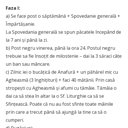
Faza I:
a) Se face post o săptămână + Spovedanie generală +
Împărtăşanie.
La Spovedania generală se spun păcatele începând de
la 7 ani şi până la zi.
b) Post negru vinerea, până la ora 24. Postul negru
trebuie sa fie însoţit de milostenie – dai la 3 săraci câte
un ban sau mâncare.
c) Zilnic iei o bucăţică de Anafură + un păhărel mic cu
Agheasmă (3 înghiţituri) + faci 40 mătănii. Prin casă
stropeşti cu Agheasmă şi afumi cu tămâie. Tămâia o
dai ca să stea în altar la o Sf. Liturghie ca să se
Sfinţească. Poate că nu au fost sfinte toate mâinile
prin care a trecut până să ajungă la tine ca să o
cumperi.