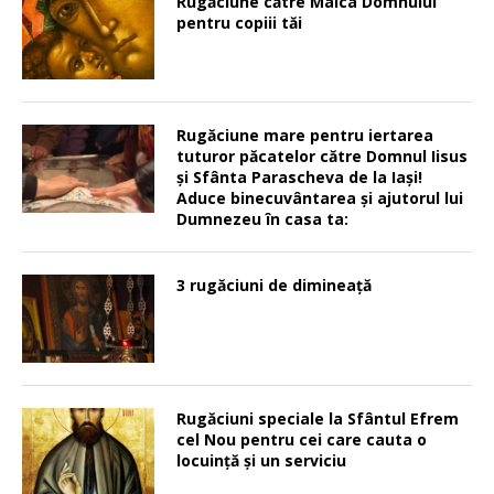
Rugăciune către Maica Domnului
pentru copiii tăi
Rugăciune mare pentru iertarea
tuturor păcatelor către Domnul Iisus
şi Sfânta Parascheva de la Iaşi!
Aduce binecuvântarea şi ajutorul lui
Dumnezeu în casa ta:
3 rugăciuni de dimineață
Rugăciuni speciale la Sfântul Efrem
cel Nou pentru cei care cauta o
locuinţă şi un serviciu