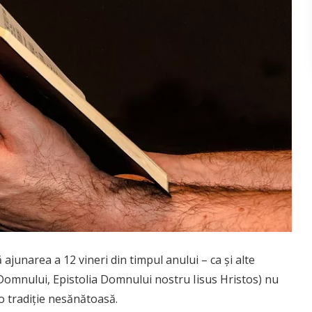
ajunarea a 12 vineri din timpul anului – ca şi alte
i Domnului, Epistolia Domnului nostru Iisus Hristos) nu
 o tradiţie nesănătoasă.