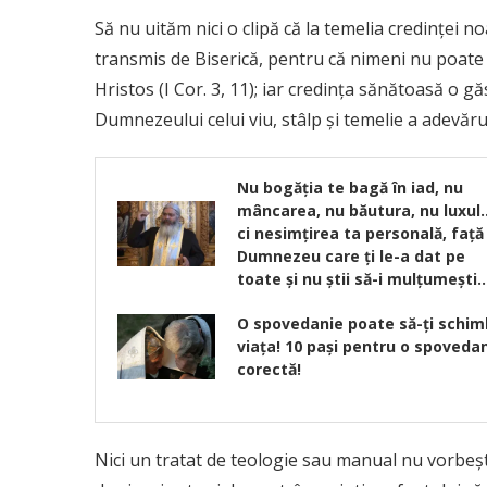
Să nu uităm nici o clipă că la temelia credinţei n
transmis de Biserică, pentru că nimeni nu poate 
Hristos (I Cor. 3, 11); iar credinţa sănătoasă o 
Dumnezeului celui viu, stâlp şi temelie a adevărulu
Nu bogăția te bagă în iad, nu
mâncarea, nu băutura, nu luxul
ci nesimțirea ta personală, față
Dumnezeu care ți le-a dat pe
toate și nu știi să-i mulțumești
O spovedanie poate să-ți schi
viața! 10 pași pentru o spoveda
corectă!
Nici un tratat de teologie sau manual nu vorbeşt