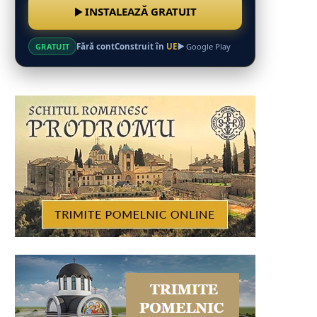
INSTALEAZĂ GRATUIT
Fără cont
Construit în
UE
GRATUIT
Google Play