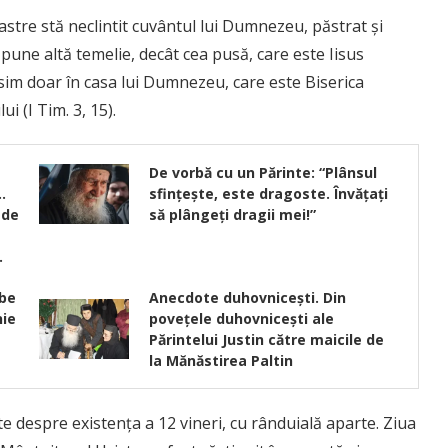
oastre stă neclintit cuvântul lui Dumnezeu, păstrat şi
pune altă temelie, decât cea pusă, care este Iisus
găsim doar în casa lui Dumnezeu, care este Biserica
i (I Tim. 3, 15).
De vorbă cu un Părinte: “Plânsul
…
sfințește, este dragoste. Învățați
 de
să plângeți dragii mei!”
…
mbe
Anecdote duhovnicești. Din
nie
povețele duhovnicești ale
Părintelui Justin către maicile de
la Mănăstirea Paltin
e despre existenţa a 12 vineri, cu rânduială aparte. Ziua