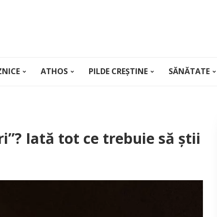
ZNICE
ATHOS
PILDE CREȘTINE
SĂNĂTATE
i”? Iată tot ce trebuie să știi