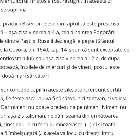
 Mântuitorul Hristos a fost răstignit în această zi.
l se suprimă.
racticii Bisericii reiese din faptul că este prescrisă
gă – aşa-zisa vinerea a 4-a, cea dinaintea Pogorârii
ile dintre Paşti şi Rusalii dezleagă la peşte (Sfântul
, de la Govora, din 1640, cap. 14, spun că sunt exceptate de
Penticostarului); sau aşa-zisa vinerea a 12-a, de după
tează, în zilele de miercuri şi de vineri, postul este
r două mari sărbători.
or concepe copii în aceste zile, atunci ei sunt sortiţi
, fie femeiască, nu va fi sănătos, nici zdravăn, ci va ieşi
”. Dar nimeni nu poate predestina pe nimeni. Nimeni nu
e un aşa-zis talisman, ne dăm seama din următoarea
, cinstindu-le cu frică dumnezeiască, (…) el şi toată
 va fi îmbelşugată (…); acela va locui cu drepţii întru