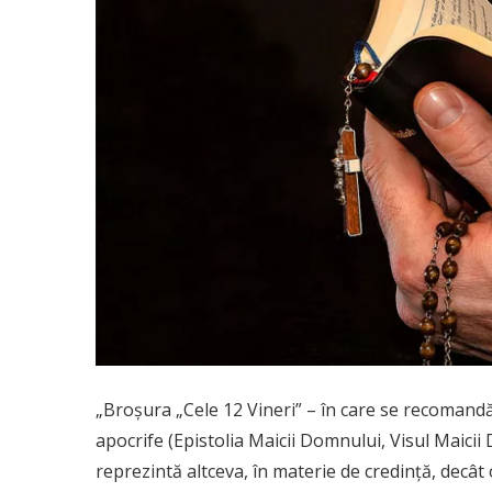
„Broşura „Cele 12 Vineri” – în care se recomandă 
apocrife (Epistolia Maicii Domnului, Visul Maici
reprezintă altceva, în materie de credinţă, decât