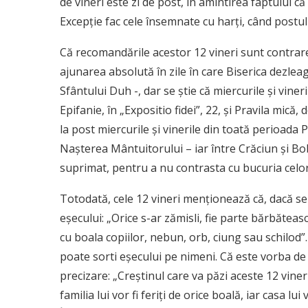
de vineri este zi de post, în amintirea faptului că
Excepţie fac cele însemnate cu harţi, când postu
Că recomandările acestor 12 vineri sunt contrare p
ajunarea absolută în zile în care Biserica dezlea
Sfântului Duh -, dar se ştie că miercurile şi viner
Epifanie, în „Expositio fidei”, 22, şi Pravila mică
la post miercurile şi vinerile din toată perioada 
Naşterea Mântuitorului – iar între Crăciun şi Bobo
suprimat, pentru a nu contrasta cu bucuria celo
Totodată, cele 12 vineri menţionează că, dacă se v
eşecului: „Orice s-ar zămisli, fie parte bărbătească
cu boala copiilor, nebun, orb, ciung sau schilod
poate sorti eşecului pe nimeni. Că este vorba d
precizare: „Creştinul care va păzi aceste 12 vineri
familia lui vor fi feriţi de orice boală, iar casa lui