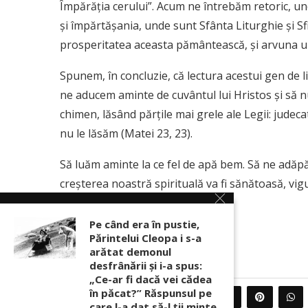
Împărăţia cerului”. Acum ne întrebăm retoric, un
şi împărtăşania, unde sunt Sfânta Liturghie şi Sf
prosperitatea aceasta pământească, şi arvuna unu
Spunem, în concluzie, că lectura acestui gen de 
ne aducem aminte de cuvântul lui Hristos şi să n
chimen, lăsând părţile mai grele ale Legii: judeca
nu le lăsăm (Matei 23, 23).
Să luăm aminte la ce fel de apă bem. Să ne adăpăm
creşterea noastră spirituală va fi sănătoasă, vi
semenilor.
Pe când era în pustie,
sursa http://ziarullumina.ro
Părintelui Cleopa i s-a
arătat demonul
desfrânării şi i-a spus:
„Ce-ar fi dacă vei cădea
în păcat?” Răspunsul pe
0
PARTAJEAZA
care l-a dat să-l ții minte,