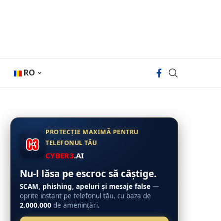
RO
PROTECȚIE MAXIMĂ PENTRU
TELEFONUL TĂU
CYBER3
.AI
Nu-l lăsa pe escroc să câștige.
SCAM, phishing, apeluri și mesaje false
—
oprite instant pe telefonul tău, cu baza de
2.000.000
de amenințări.