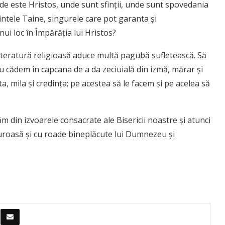
de este Hristos, unde sunt sfinţii, unde sunt spovedania
intele Taine, singurele care pot garanta şi
i loc în Împărăţia lui Hristos?
literatură religioasă aduce multă pagubă sufletească. Să
u cădem în capcana de a da zeciuială din izmă, mărar şi
ta, mila şi credinţa; pe acestea să le facem şi pe acelea să
 din izvoarele consacrate ale Bisericii noastre şi atunci
guroasă şi cu roade bineplăcute lui Dumnezeu şi