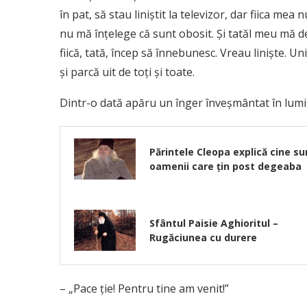
în pat, să stau liniștit la televizor, dar fiica me
nu mă înțelege că sunt obosit. Și tatăl meu mă de
fiică, tată, încep să înnebunesc. Vreau liniște. U
și parcă uit de toți și toate.
Dintr-o dată apăru un înger înveșmântat în lumi
Părintele Cleopa explică cine su
oamenii care țin post degeaba
Sfântul Paisie Aghioritul –
Rugăciunea cu durere
– „Pace ție! Pentru tine am venit!”