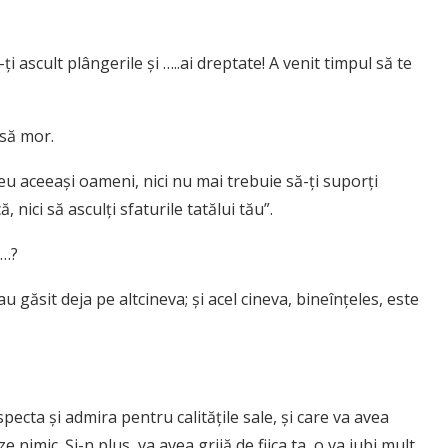
 ascult plângerile și …..ai dreptate! A venit timpul să te
 să mor.
reu aceeași oameni, nici nu mai trebuie să-ți suporți
 nici să asculți sfaturile tatălui tău”.
u…?
u găsit deja pe altcineva; și acel cineva, bineînțeles, este
pecta și admira pentru calitățile sale, și care va avea
 nimic. Și-n plus, va avea grijă de fiica ta, o va iubi mult