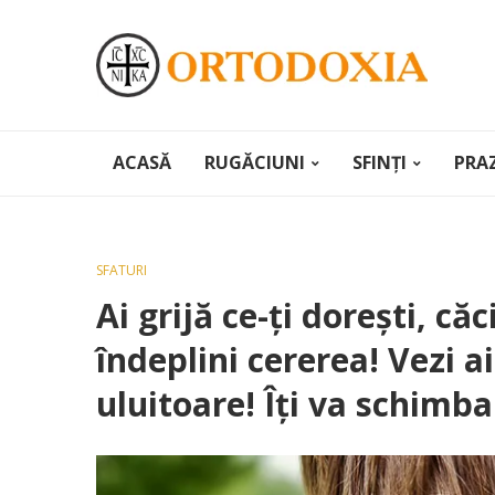
ACASĂ
RUGĂCIUNI
SFINȚI
PRA
SFATURI
Ai grijă ce-ţi doreşti, c
îndeplini cererea! Vezi 
uluitoare! Îţi va schimba