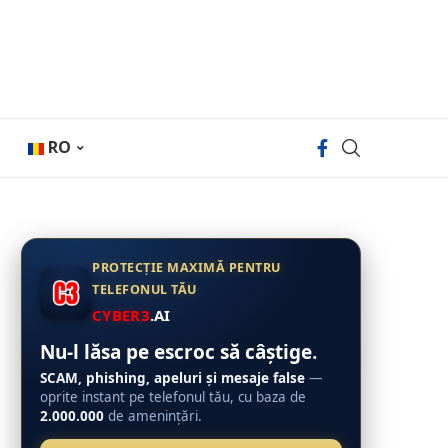
RO
PROTECȚIE MAXIMĂ PENTRU
TELEFONUL TĂU
CYBER3
.AI
Nu-l lăsa pe escroc să câștige.
SCAM, phishing, apeluri și mesaje false
—
oprite instant pe telefonul tău, cu baza de
2.000.000
de amenințări.