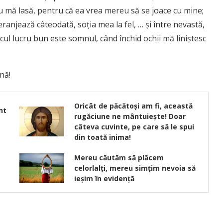
a nu mă lasă, pentru că ea vrea mereu să se joace cu mine;
ranjează câteodată, soția mea la fel, … și între nevastă,
nicul lucru bun este somnul, când închid ochii mă liniștesc
nă!
Oricât de păcătoşi am fi, această
nt
rugăciune ne mântuieşte! Doar
câteva cuvinte, pe care să le spui
din toată inima!
Mereu căutăm să plăcem
celorlalţi, mereu simţim nevoia să
ieşim în evidenţă