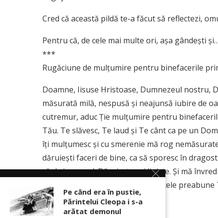
Cred că această pildă te-a făcut să reflectezi, om
Pentru că, de cele mai multe ori, așa gândești și
***
Rugăciune de mulțumire pentru binefacerile pr
Doamne, Iisuse Hristoase, Dum­ne­zeul nostru, Dum
măsurată milă, nespusă și neajunsă iubire de oa­m
cutremur, aduc Ție mul­țu­mire pentru binefa­ceri
Tău. Te slă­vesc, Te laud și Te cânt ca pe un Domn
îți mulțu­mesc și cu smerenie mă rog nemăsu­ratei 
dăruiești faceri de bine, ca să sporesc în drago
răul și necazul. Dăruiește-mi liniște. Și mă învre
să-Ți aduc și să grăiesc și să cânt cele preabune T
Pe când era în pustie,
vecii vecilor. Amin.
Părintelui Cleopa i s-a
arătat demonul