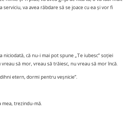
 la serviciu, va avea răbdare să se joace cu ea și vor fi
a niciodată, că nu-i mai pot spune „Te iubesc” soției
nu vreau să mor, vreau să trăiesc, nu vreau să mor încă.
ihni etern, dormi pentru veșnicie”.
ia mea, trezindu-mă.