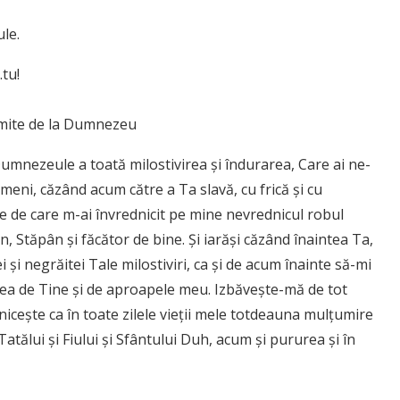
ule.
…tu!
imite de la Dumnezeu
nezeule a toată milosti­vi­rea și îndurarea, Care ai ne­­
eni, căzând acum către a Ta slavă, cu frică și cu
le de care m-ai învrednicit pe mine nevrednicul robul
, Stăpân și făcător de bine. Și iarăși căzând înaintea Ta,
și negrăitei Tale milostiviri, ca și de acum înainte să-mi
stea de Tine și de aproapele meu. Izbăvește-mă de tot
dnicește ca în toate zilele vieții mele totdeauna mulțu­mire
a­tălui și Fiului și Sfântului Duh, acum și pururea și în