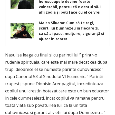
horoscoapele devine foarte
vulnerabil, pentru că e destul să-i
afli zodia şi poţi face cu el ce vrei
Maica Siluana: Cum să te rogi,
scurt, lui Dumnezeu în fiecare zi,
ca să ai pace, mulţuire, siguranţă şi
ajutor în toate!
Nasul se leaga cu finul si cu parintii lui ” printr-o
rudenie spirituala, care este mai mare decat cea dupa
trup, deoarece el se numeste parinte duhovnicesc ”
dupa Canonul 53 al Sinodului VI Ecumenic. ” Parintii
trupesti, spune Dionisie Areopagitul, incredinteaza
copilul unui crestin botezat care este un bun educator
in cele dumnezeiesti, incat copilul va ramane pentru
toata viata sub povatuirea lui, ca la un tata
duhovnicesc si garant al vietii lui dupa Dumnezeu… ”