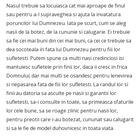
Nasul trebuie sa locuiasca cat mai aproape de finul
sau pentru a-l supraveghea si ajuta la invatatura
poruncilor lui Dumnezeu. Iata pe scurt, cum se aleg
nasii de la botez, de la cununie si calugarie. Ei trebuie
sa fie cei mai buni din cei mai buni, ca cei ce trebuie sa
dea socoteala in fata lui Dumnezeu pentru fiii lor
sufletesti. Putem spune ca multi nasi credinciosi isi
mantuiesc sufletele prin finii lor, daca ii cresc in frica
Domnului; dar mai multi se osandesc pentru lenevirea
si nepasarea fata de fiii lor sufletesti. La randul lor si
finii au datoria sa asculte pe nasii si garantii lor
sufletesti, sa-i consulte in toate, sa primeasca sfaturile
lor cele bune, sa se roage zilnic pentru nasii lor,
pentru preotii care i-au botezat, cununat sau calugarit
si sa le fie de model duhovnicesc in toata viata.