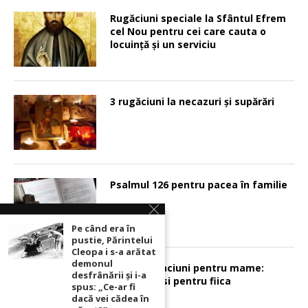
Rugăciuni speciale la Sfântul Efrem
cel Nou pentru cei care cauta o
locuinţă şi un serviciu
3 rugăciuni la necazuri și supărări
Psalmul 126 pentru pacea în familie
Pe când era în
pustie, Părintelui
Cleopa i s-a arătat
demonul
Sunt 2 rugaciuni pentru mame:
desfrânării şi i-a
pentru fiu si pentru fiica
spus: „Ce-ar fi
dacă vei cădea în