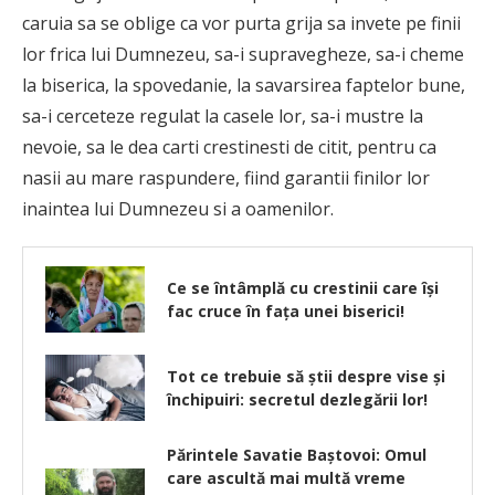
caruia sa se oblige ca vor purta grija sa invete pe finii
lor frica lui Dumnezeu, sa-i supravegheze, sa-i cheme
la biserica, la spovedanie, la savarsirea faptelor bune,
sa-i cerceteze regulat la casele lor, sa-i mustre la
nevoie, sa le dea carti crestinesti de citit, pentru ca
nasii au mare raspundere, fiind garantii finilor lor
inaintea lui Dumnezeu si a oamenilor.
Ce se întâmplă cu crestinii care își
fac cruce în fața unei biserici!
Tot ce trebuie să știi despre vise și
închipuiri: secretul dezlegării lor!
Părintele Savatie Baştovoi: Omul
care ascultă mai multă vreme