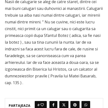
Nasii de calugarie se aleg de catre staret, dintre cei
mai buni calugari sau duhovnici ai manastirii. Calugarii
trebuie sa aiba nasi numai dintre calugari, iar mirenii
numai dintre mireni. ” Nu se cuvine, nici este lucru
cinstit, nici primit ca un calugar sau o calugarita sa
primeasca copii dupa Sfantul Botez ( adica, sa fie nasi
la botez ) , sau sa tina cununii la nunta. Iar de va
indrazni sa faca acest lucru fara de cale, de rusine si
faradelege, sa se canoniseasca cum va parea
arhiereului. Iar de va face aceasta a doua oara, sa se
izgoneasca din Biserica lui Hristos, ca un calcator al
dumnezeiestilor pravile ( Pravila lui Matei Basarab,
cap. 135 ) .
0
PARTAJEAZA