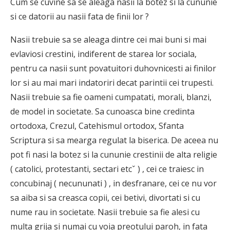
Cum se cuvine sa se aleaga nasii la botez si la cununie
si ce datorii au nasii fata de finii lor ?
Nasii trebuie sa se aleaga dintre cei mai buni si mai
evlaviosi crestini, indiferent de starea lor sociala,
pentru ca nasii sunt povatuitori duhovnicesti ai finilor
lor si au mai mari indatoriri decat parintii cei trupesti.
Nasii trebuie sa fie oameni cumpatati, morali, blanzi,
de model in societate. Sa cunoasca bine credinta
ortodoxa, Crezul, Catehismul ortodox, Sfanta
Scriptura si sa mearga regulat la biserica. De aceea nu
pot fi nasi la botez si la cununie crestinii de alta religie
( catolici, protestanti, sectari etcˇ ) , cei ce traiesc in
concubinaj ( necununati ) , in desfranare, cei ce nu vor
sa aiba si sa creasca copii, cei betivi, divortati si cu
nume rau in societate. Nasii trebuie sa fie alesi cu
multa grija si numai cu voia preotului paroh, in fata