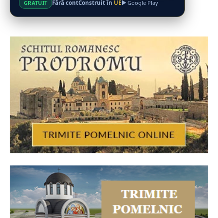
Fără cont
Construit în
UE
GRATUIT
Google Play