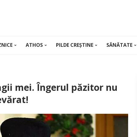
ZNICE
ATHOS
PILDE CREȘTINE
SĂNĂTATE
gii mei. Îngerul păzitor nu
vărat!