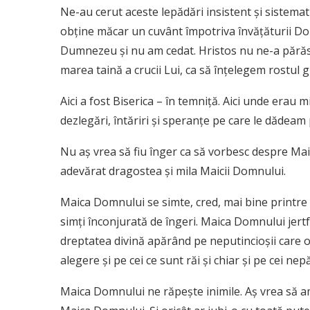
Ne-au cerut aceste lepădări insistent şi sistematic
obţine măcar un cuvânt împotriva învăţăturii Do
Dumnezeu şi nu am cedat. Hristos nu ne-a părăsi
marea taină a crucii Lui, ca să înţelegem rostul g
Aici a fost Biserica – în temniţă. Aici unde erau 
dezlegări, întăriri şi speranţe pe care le dădeam 
Nu aş vrea să fiu înger ca să vorbesc despre Ma
adevărat dragostea şi mila Maicii Domnului.
Maica Domnului se simte, cred, mai bine printre oam
simţi înconjurată de îngeri. Maica Domnului jertf
dreptatea divină apărând pe neputincioşii care o 
alegere şi pe cei ce sunt răi şi chiar şi pe cei nep
Maica Domnului ne răpeşte inimile. Aş vrea să am t