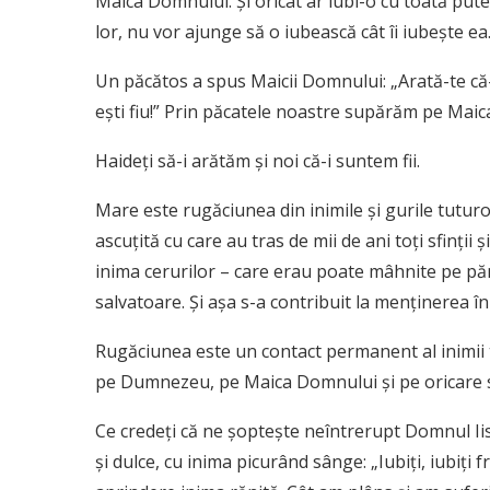
Maica Domnului. Şi oricât ar iubi-o cu toată puter
lor, nu vor ajunge să o iubească cât îi iubeşte ea
Un păcătos a spus Maicii Domnului: „Arată-te că-
eşti fiu!” Prin păcatele noastre supărăm pe Ma
Haideţi să-i arătăm şi noi că-i suntem fii.
Mare este rugăciunea din inimile şi gurile tutu
ascuţită cu care au tras de mii de ani toţi sfinţii
inima cerurilor – care erau poate mâhnite pe pă
salvatoare. Şi aşa s-a contribuit la menţinerea î
Rugăciunea este un contact permanent al inimii t
pe Dumnezeu, pe Maica Domnului şi pe oricare sf
Ce credeţi că ne şopteşte neîntrerupt Domnul Iis
şi dulce, cu inima picurând sânge: „Iubiţi, iubiţi 