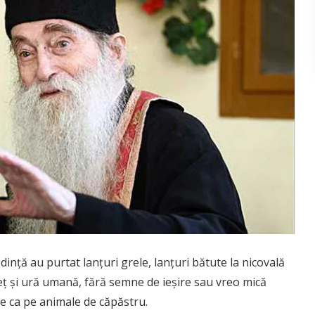
redinţă au purtat lanţuri grele, lanţuri bătute la nicovală
reţ şi ură umană, fără semne de ieşire sau vreo mică
e ca pe animale de căpăstru.