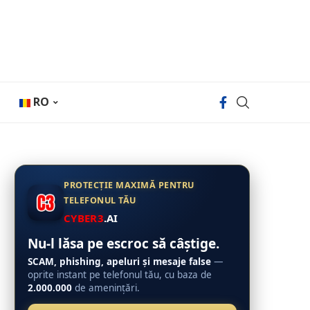
RO
PROTECȚIE MAXIMĂ PENTRU
TELEFONUL TĂU
CYBER3
.AI
Nu-l lăsa pe escroc să câștige.
SCAM, phishing, apeluri și mesaje false
—
oprite instant pe telefonul tău, cu baza de
2.000.000
de amenințări.