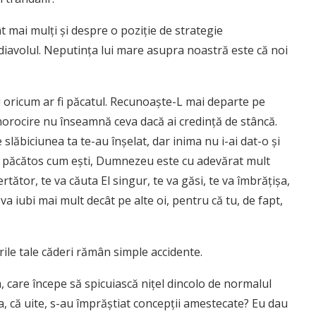
t mai mulţi şi despre o poziţie de strategie
 diavolul. Neputinţa lui mare asupra noastră este că noi
 şi oricum ar fi păcatul. Recunoaşte-L mai departe pe
norocire nu înseamnă ceva dacă ai credinţă de stâncă.
slăbiciunea ta te-au înşelat, dar inima nu i-ai dat-o şi
, păcătos cum eşti, Dumnezeu este cu adevărat mult
ertător, te va căuta El singur, te va găsi, te va îmbrăţişa,
 va iubi mai mult decât pe alte oi, pentru că tu, de fapt,
ile tale căderi rămân simple accidente.
 care începe să spicuiască niţel dincolo de normalul
ta, că uite, s-au împrăştiat concepţii amestecate? Eu dau