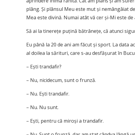
aprindere inima rănită. Cât am plâns şi am suferit
plâng. Şi plânsul Meu este mut şi nemângâiat de n
Mea este divină. Numai atât vă cer şi-Mi este de a
Să ai la tinereţe puţină bătrâneţe, că atunci sigu
Eu până la 20 de ani am făcut şi sport. La data ac
al doilea la sărituri, care s-au desfăşurat în Buc
– Eşti trandafir?
– Nu, nicidecum, sunt o frunză.
– Nu. Eşti trandafir.
– Nu. Nu sunt.
– Eşti, pentru că miroşi a trandafir.
– Nu. Sunt o frunză, dar am stat cândva lângă un