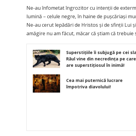
Ne-au înfometat îngrozitor cu intenţii de extermi
lumină – celule negre, în haine de puşcăriaşi mur
Ne-au cerut lepădări de Hristos şi de sfinţii Lu
amăgire nu am făcut, măcar că ştiam că trebuie s
Superstiţiile îi subjugă pe cei sla
Răul vine din necredinţa pe care
are superstiţiosul în inimă!
Cea mai puternică lucrare
împotriva diavolului!