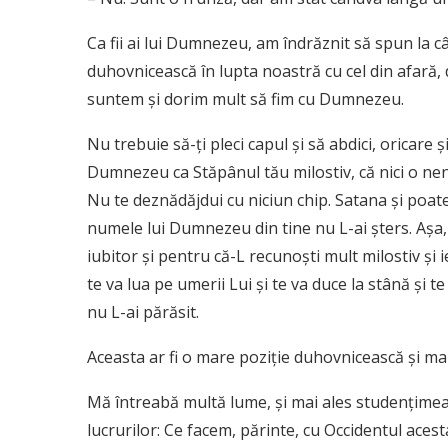
Ca fii ai lui Dumnezeu, am îndrăznit să spun la câ
duhovnicească în lupta noastră cu cel din afară,
suntem şi dorim mult să fim cu Dumnezeu.
Nu trebuie să-ţi pleci capul şi să abdici, oricare
Dumnezeu ca Stăpânul tău milostiv, că nici o ne
Nu te deznădăjdui cu niciun chip. Satana şi poate 
numele lui Dumnezeu din tine nu L-ai şters. Aşa
iubitor şi pentru că-L recunoşti mult milostiv şi i
te va lua pe umerii Lui şi te va duce la stână şi te
nu L-ai părăsit.
Aceasta ar fi o mare poziţie duhovnicească şi mar
Mă întreabă multă lume, şi mai ales studenţimea,
lucrurilor: Ce facem, părinte, cu Occidentul aces