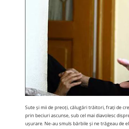
Sute şi mii de preoţi, călugări trăitori, fraţi de c
prin beciuri ascunse, sub cel mai diavolesc disp
uşurare. Ne-au smuls bărbile şi ne trăgeau de el