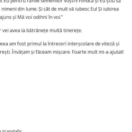
 Eu pentru rănile semenilor voştri! Fiindcă şi Eu ştiu să
imeni din lume. Şi cât de mult vă iubesc Eu! Şi iubirea
juns şi Mă voi odihni în voi.”
r vei avea la bătrâneţe multă tinereţe.
eea am fost primul la întreceri interşcolare de viteză şi
ureşti. Învăţam şi făceam mişcare. Foarte mult mi-a ajutat!
 trandafir.