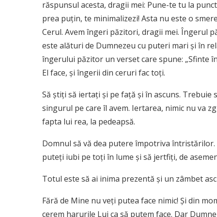
răspunsul acesta, dragii mei: Pune-te tu la punct!
prea puţin, te minimalizezi! Asta nu este o smereni
Cerul. Avem îngeri păzitori, dragii mei. Îngerul 
este alături de Dumnezeu cu puteri mari şi în rela
îngerului păzitor un verset care spune: „Sfinte î
El face, şi îngerii din ceruri fac toţi.
Să ştiţi să iertaţi şi pe faţă şi în ascuns. Trebui
singurul pe care îl avem. Iertarea, nimic nu va z
fapta lui rea, la pedeapsă.
Domnul să vă dea putere împotriva întristărilor.
puteţi iubi pe toţi în lume şi să jertfiţi, de aseme
Totul este să ai inima prezentă şi un zâmbet asc
Fără de Mine nu veţi putea face nimic! Şi din m
cerem harurile Lui ca să putem face. Dar Dumnezeu