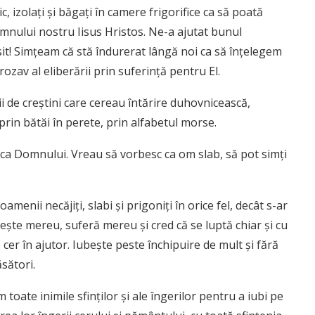
, izolaţi şi băgaţi în camere frigorifice ca să poată
mnului nostru Iisus Hristos. Ne-a ajutat bunul
t! Simţeam că stă îndurerat lângă noi ca să înţelegem
rozav al eliberării prin suferinţă pentru El.
mii de creştini care cereau întărire duhovnicească,
prin bătăi în perete, prin alfabetul morse.
ica Domnului. Vreau să vorbesc ca om slab, să pot simţi
enii necăjiţi, slabi şi prigoniţi în orice fel, decât s-ar
eşte mereu, suferă mereu şi cred că se luptă chiar şi cu
cer în ajutor. Iubeşte peste închipuire de mult şi fără
ăsători.
oate inimile sfinţilor şi ale îngerilor pentru a iubi pe