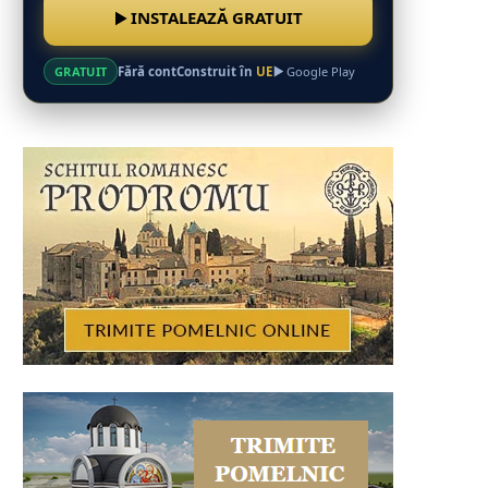
INSTALEAZĂ GRATUIT
Fără cont
Construit în
UE
GRATUIT
Google Play