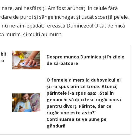
nare, ani nesfârşiţi. Am fost aruncaţi în celule fără
dare de puroi şi sânge închegat şi uscat scoarţă pe ele.
i şi nu ne-am lepădat, ferească Dumnezeu! O cât de mică
ă murim, şi mulţi au murit.
bi!
Despre munca Duminica și în zilele
 o
de sărbătoare
O femeie a mers la duhovnicul ei
și i-a spus prin ce trece. Atunci,
părintele i-a spus așa: „Stai în
genunchi să îți citesc rugăciunea
pentru divorț. Părinte, dar ce
rugăciune este asta?”
Continuarea te va pune pe
gânduri!