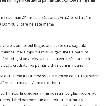
ea lor îngerii cerului şi pământului, cu toată sfinţenia
.
mi eşti mamă!” Iar ea a răspuns: „Arată-te şi tu că-mi
ica Domnului care ne este mamă.
ror către Dumnezeu! Rugăciunea este ca o săgeată
 şi chiar cei mai simpli creştini. Rugăciunea a pătruns
mânteni –, şi pe aceleaşi urme au venit răspunsurile
n viaţă a credinţei pe pământ, din neam în neam.
ale cu inima lui Dumnezeu. Este vorba de a-L face simţit
ânt cu inima ta, cât mai continuu.
us Hristos la urechea inimii noastre, cu glas îndurerat
frumos, iubiţi pe toată lumea, iubiţi cu mai multă