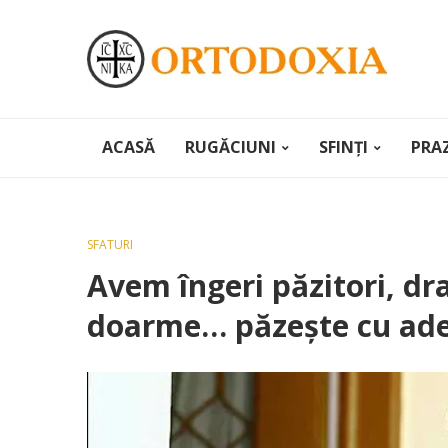
ACASĂ
RUGĂCIUNI
SFINȚI
PRA
SFATURI
Avem îngeri păzitori, dra
doarme… păzeşte cu ade