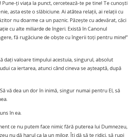
 Pune-ţi viaţa la punct, cercetează-te pe tine! Te cunoşti
e, asta este o slăbiciune. Ai atâtea relaţii, ai relaţii cu
păzitor nu doarme ca un paznic. Păzeşte cu adevărat, căci
ţie cu alte miliarde de îngeri. Există în Canonul
ngere, fă rugăciune de obşte cu îngerii toţi pentru mine!”
e să daţi valoare timpului acestuia, singurul, absolut
gudui ca iertarea, atunci când cineva se aşteaptă, după
 Să vă dea un dor în inimă, singur numai pentru El, să
nea.
uns în ea.
oment ce nu putem face nimic fără puterea lui Dumnezeu,
 nu dă harul ca la un milog. Îţi dă să te ridici, să rupi