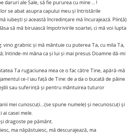
daruri ale Sale, să fie pururea cu mine … !
lor se abat asupra capului meu şi întristările
 iubeşti şi această încredinţare mă încurajează. Plin(ă)
ăsa să mă biruiască împotrivirile soartei, ci mă voi lupta
: vino grabnic şi mă mântuie cu puterea Ta, cu mila Ta,
ă; întinde-mi mâna ca şi lui şi mai presus Doamne dă-mi
ătatea Ta rugaciunea mea ce o fac către Tine, apără-mă
jamentul ce-l iau faţă de Tine: de a da o bucată de pâine
mejdii sau suferinţă şi pentru mântuirea tuturor
ii mei cunoscuţi….(se spune numele) şi necunoscuţi şi
 ai casei mele.
 şi dragoste pe pământ.
nuiesc, ma năpăstuiesc, mă descurajează, ma