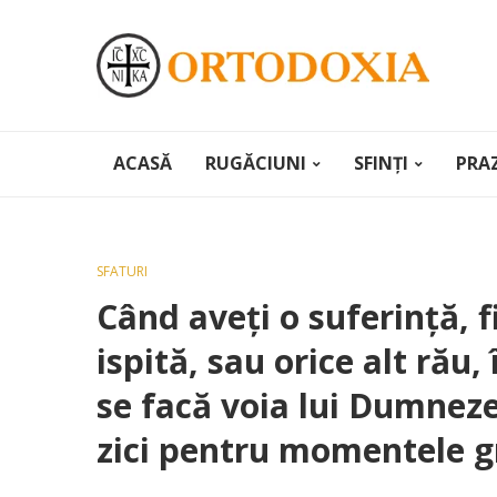
ACASĂ
RUGĂCIUNI
SFINȚI
PRA
SFATURI
Când aveţi o suferinţă, fi
ispită, sau orice alt rău,
se facă voia lui Dumneze
zici pentru momentele gre