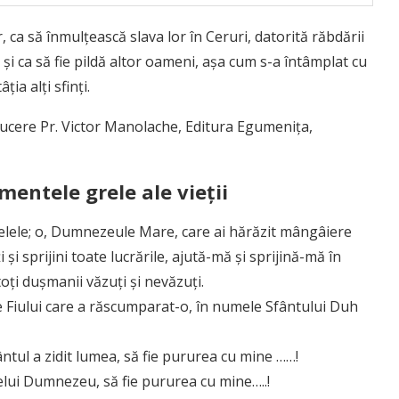
r, ca să înmulţească slava lor în Ceruri, datorită răbdării
ă şi ca să fie pildă altor oameni, aşa cum s-a întâmplat cu
ţia alţi sfinţi.
aducere Pr. Victor Manolache, Editura Egumeniţa,
ntele grele ale vieţii
lele; o, Dumnezeule Mare, care ai hărăzit mângâiere
 şi sprijini toate lucrările, ajută-mă şi sprijină-mă în
oţi duşmanii văzuţi şi nevăzuţi.
e Fiului care a răscumparat-o, în numele Sfântului Duh
tul a zidit lumea, să fie pururea cu mine ……!
lui Dumnezeu, să fie pururea cu mine…..!