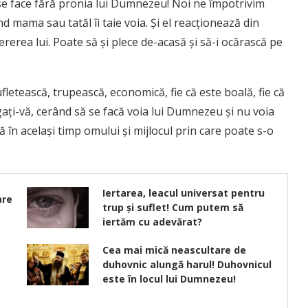
se face fără pronia lui Dumnezeu! Noi ne împotrivim
nd mama sau tatăl îi taie voia. Şi el reacţionează din
rerea lui. Poate să şi plece de-acasă şi să-i ocărască pe
fletească, trupească, economică, fie că este boală, fie că
ugaţi-vă, cerând să se facă voia lui Dumnezeu şi nu voia
 în acelaşi timp omului şi mijlocul prin care poate s-o
Iertarea, leacul universat pentru
are
trup și suflet! Cum putem să
iertăm cu adevărat?
Cea mai mică neascultare de
duhovnic alungă harul! Duhovnicul
este în locul lui Dumnezeu!