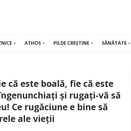
ZNICE
ATHOS
PILDE CREȘTINE
SĂNĂTATE
e că este boală, fie că este
 îngenunchiaţi şi rugaţi-vă să
u! Ce rugăciune e bine să
le ale vieții