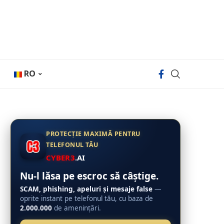
RO
PROTECȚIE MAXIMĂ PENTRU
TELEFONUL TĂU
CYBER3
.AI
Nu-l lăsa pe escroc să câștige.
SCAM, phishing, apeluri și mesaje false
—
oprite instant pe telefonul tău, cu baza de
2.000.000
de amenințări.