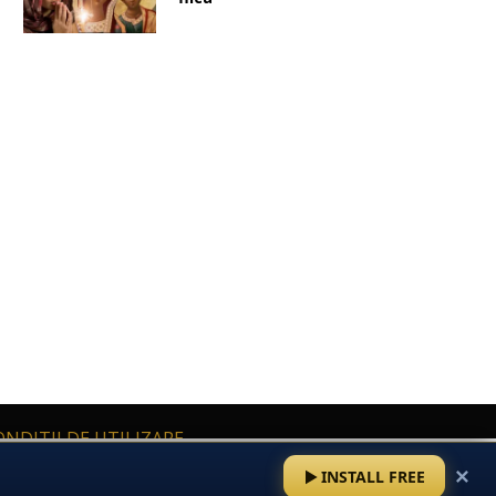
ONDITII DE UTILIZARE
cu caracter personal și privind libera circulație a acestor date.
✕
INSTALL FREE
că de Confidențialitate