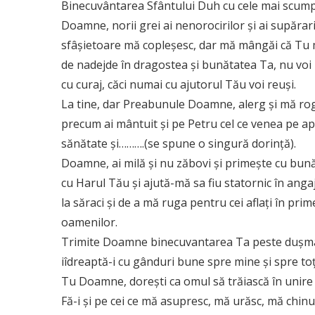
Binecuvântarea Sfântului Duh cu cele mai scumpe 
Doamne, norii grei ai nenorocirilor şi ai supărari
sfâşietoare mă copleşesc, dar mă mângăi că Tu mă
de nadejde în dragostea şi bunătatea Ta, nu voi l
cu curaj, căci numai cu ajutorul Tău voi reuşi.
La tine, dar Preabunule Doamne, alerg şi mă rog
precum ai mântuit şi pe Petru cel ce venea pe ap
sănătate şi……….(se spune o singură dorinţă).
Doamne, ai milă şi nu zăbovi şi primeşte cu bun
cu Harul Tău şi ajută-mă sa fiu statornic în anga
la săraci şi de a mă ruga pentru cei aflaţi în pri
oamenilor.
Trimite Doamne binecuvantarea Ta peste duşman
iîdreaptă-i cu gânduri bune spre mine şi spre toţi
Tu Doamne, doreşti ca omul să trăiască în unire
Fă-i şi pe cei ce mă asupresc, mă urăsc, mă chi