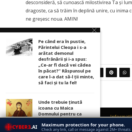
desconsideră, să cunoască milostivirea Ta şi lum
dragoste, ca să trăim în deplină unire, cu inima 
ne greşesc noua. AMIN!
Pe când era în pustie,
Sursa: altarulcredintei.md
Părintelui Cleopa i s-a
arătat demonul
desfrânării şi i-a spus:
„Ce-ar fi dacă vei cădea
în păcat?” Răspunsul pe
0
PARTAJEAZA
care l-a dat să-l ții minte,
să faci și tu la fel!
Unde trebuie ținută
icoana cu Maica
Domnului pentru ca
Contact
Informati
rugăciunile noastre să
Acest site foloseste
cookies
respectand Regulamentul (UE) privin
Maximum protection for your phone.
prindă putere
CYBER3
.AI
© 2017 - 2026 Ortod
Check any link, call or message against 2M+ threats.