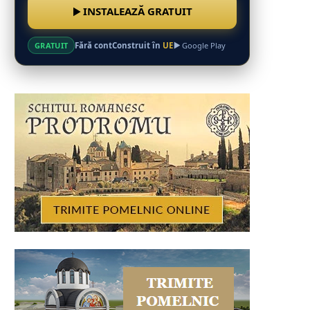
INSTALEAZĂ GRATUIT
Fără cont
Construit în
UE
GRATUIT
Google Play