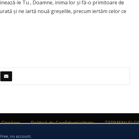
inează-le Tu , Doamne, inima lor şi fă-o primitoare de
curată şi ne iartă nouă greşelile, precum iertăm celor ce
i Cookies
Politică de Confidențialitate
TERMENI SI C
d protecția persoanelor fizice în ceea ce privește prelucrarea datelor 
oxia |
Termeni și condiții de utilizare
|
Informatii Cookies
|
Politi
 Free, no account.
Am înțeles
Detalii aici