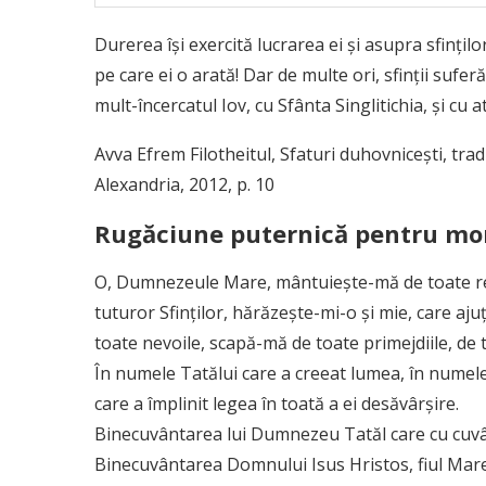
Durerea îşi exercită lucrarea ei şi asupra sfinţilo
pe care ei o arată! Dar de multe ori, sfinţii sufer
mult-încercatul Iov, cu Sfânta Singlitichia, şi cu atâ
Avva Efrem Filotheitul, Sfaturi duhovniceşti, tr
Alexandria, 2012, p. 10
Rugăciune puternică pentru mome
O, Dumnezeule Mare, mântuieşte-mă de toate re
tuturor Sfinţilor, hărăzeşte-mi-o şi mie, care ajuţi
toate nevoile, scapă-mă de toate primejdiile, de t
În numele Tatălui care a creeat lumea, în numel
care a împlinit legea în toată a ei desăvârşire.
Binecuvântarea lui Dumnezeu Tatăl care cu cuvân
Binecuvântarea Domnului Isus Hristos, fiul Mare