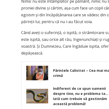
Nimic nu este întâmplător pe pământ, nimic nu 
proniei divine şi cârtim, aşa cum face un copil câ
egoism şi din încăpăţânarea care se vădesc din ce
părinţii lui, pentru că nu i-au făcut voia.
Când aveţi o suferinţă, o ispită, o strâmtorare su
este ispită, sau orice alt rău, îngenunchiaţi şi r
voastră. Şi Dumnezeu, Care îngăduie ispita, oferă
depăşească.
Părintele Calistrat – Cea mai m
crimă
Indiferent de ce spun oamenii
despre tine, nu e problema ta…
Iată cum trebuie să gestionăm
această problemă!