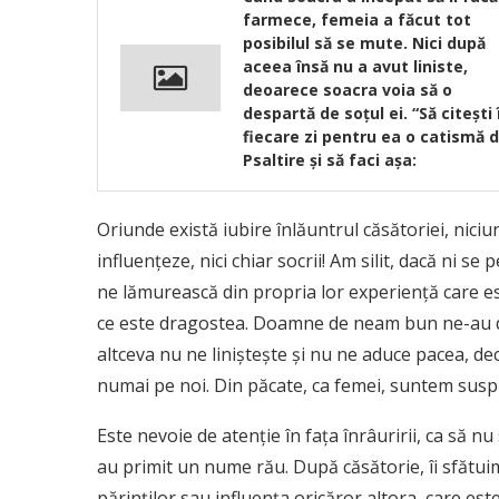
farmece, femeia a făcut tot
posibilul să se mute. Nici după
aceea însă nu a avut liniste,
deoarece soacra voia să o
despartă de soțul ei. “Să citești 
fiecare zi pentru ea o catismă d
Psaltire și să faci așa:
Oriunde există iubire înlăuntrul căsătoriei, niciu
influenţeze, nici chiar socrii! Am silit, dacă ni se
ne lămurească din propria lor experienţă care es
ce este dragostea. Doamne de neam bun ne-au de
altceva nu ne linişteşte şi nu ne aduce pacea, de
numai pe noi. Din păcate, ca femei, suntem suspic
Este nevoie de atenţie în faţa înrâuririi, ca să nu
au primit un nume rău. După căsătorie, îi sfătui
părinţilor sau influenţa oricăror altora, care est