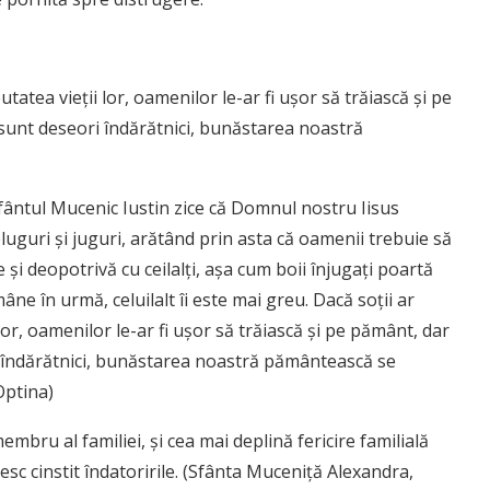
tatea vieţii lor, oamenilor le-ar fi uşor să trăiască şi pe
 sunt deseori îndărătnici, bunăstarea noastră
Sfântul Mucenic Iustin zice că Domnul nostru Iisus
pluguri şi juguri, arătând prin asta că oamenii trebuie să
şi deopotrivă cu ceilalţi, aşa cum boii înjugaţi poartă
âne în urmă, celuilalt îi este mai greu. Dacă soţii ar
lor, oamenilor le-ar fi uşor să trăiască şi pe pământ, dar
i îndărătnici, bunăstarea noastră pământească se
Optina)
embru al familiei, şi cea mai deplină fericire familială
nesc cinstit îndatoririle. (Sfânta Muceniţă Alexandra,