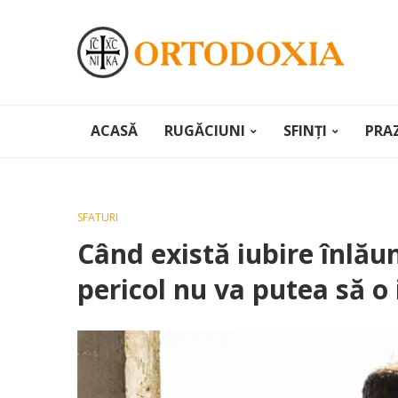
ACASĂ
RUGĂCIUNI
SFINȚI
PRA
SFATURI
Când există iubire înlăun
pericol nu va putea să o i