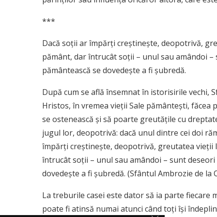
***
Dacă soţii ar împărţi creştineşte, deopotrivă, greu
pământ, dar întrucât soţii – unul sau amândoi –
pământească se dovedeşte a fi şubredă.
După cum se află însemnat în istorisirile vechi, 
Hristos, în vremea vieţii Sale pământeşti, făcea 
se ostenească şi să poarte greutăţile cu dreptate 
jugul lor, deopotrivă: dacă unul dintre cei doi răm
împărţi creştineşte, deopotrivă, greutatea vieţii 
întrucât soţii – unul sau amândoi – sunt deseor
dovedeşte a fi şubredă. (Sfântul Ambrozie de la 
La treburile casei este dator să ia parte fiecare m
poate fi atinsă numai atunci când toţi îşi îndepli