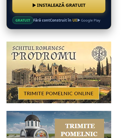
INSTALEAZĂ GRATUIT
Fără cont
Construit în
UE
GRATUIT
Google Play