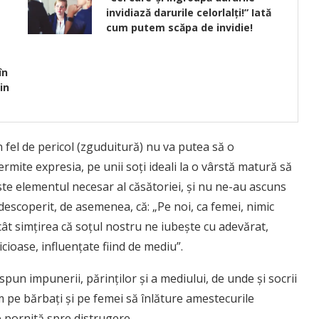
invidiază darurile celorlalţi!” Iată
cum putem scăpa de invidie!
în
in
n fel de pericol (zguduitură) nu va putea să o
 permite expresia, pe unii soţi ideali la o vârstă matură să
te elementul necesar al căsătoriei, şi nu ne-au ascuns
scoperit, de asemenea, că: „Pe noi, ca femei, nimic
cât simţirea că soţul nostru ne iubeşte cu adevărat,
ioase, influenţate fiind de mediu”.
 spun impunerii, părinţilor şi a mediului, de unde şi socrii
m pe bărbaţi şi pe femei să înlăture amestecurile
e pornită spre distrugere.