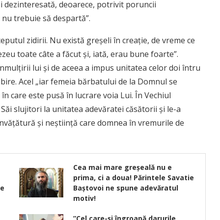
i dezinteresată, deoarece, potrivit poruncii
nu trebuie să despartă”.
eputul zidirii. Nu există greşeli în creaţie, de vreme ce
eu toate câte a făcut şi, iată, erau bune foarte”.
lţirii lui şi de aceea a impus unitatea celor doi întru
iubire. Acel „iar femeia bărbatului de la Domnul se
, în care este pusă în lucrare voia Lui. În Vechiul
 slujitori la unitatea adevăratei căsătorii şi le-a
învăţătură şi neştiinţă care domnea în vremurile de
Cea mai mare greșeală nu e
prima, ci a doua! Părintele Savatie
de
Baștovoi ne spune adevăratul
motiv!
”Cel care-şi îngroapă darurile