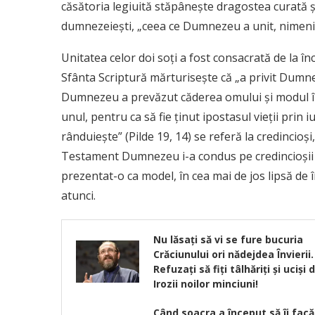
căsătoria legiuită stăpâneşte dragostea curată ş
dumnezeieşti, „ceea ce Dumnezeu a unit, nimeni 
Unitatea celor doi soţi a fost consacrată de la înc
Sfânta Scriptură mărturiseşte că „a privit Dumnez
Dumnezeu a prevăzut căderea omului şi modul înmu
unul, pentru ca să fie ţinut ipostasul vieţii prin 
rânduieşte” (Pilde 19, 14) se referă la credincioşi
Testament Dumnezeu i-a condus pe credincioşii Săi
prezentat-o ca model, în cea mai de jos lipsă de 
atunci.
Nu lăsați să vi se fure bucuria
Crăciunului ori nădejdea Învierii.
Refuzați să fiți tâlhăriți și uciși 
Irozii noilor minciuni!
Când soacra a început să îi facă