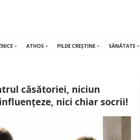
ZNICE
ATHOS
PILDE CREȘTINE
SĂNĂTATE
trul căsătoriei, niciun
nfluenţeze, nici chiar socrii!