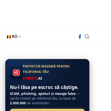
RO
PROTECȚIE MAXIMĂ PENTRU
TELEFONUL TĂU
CYBER3
.AI
Nu-l lăsa pe escroc să câștige.
SCAM, phishing, apeluri și mesaje false
—
oprite instant pe telefonul tău, cu baza de
2.000.000
de amenințări.