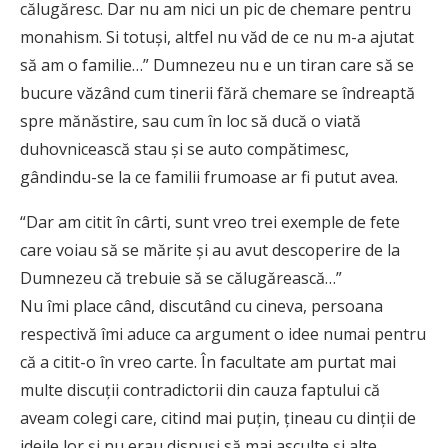
călugăresc. Dar nu am nici un pic de chemare pentru
monahism. Si totuși, altfel nu văd de ce nu m-a ajutat
să am o familie…” Dumnezeu nu e un tiran care să se
bucure văzând cum tinerii fără chemare se îndreaptă
spre mănăstire, sau cum în loc să ducă o viată
duhovnicească stau și se auto compătimesc,
gândindu-se la ce familii frumoase ar fi putut avea.
“Dar am citit în cârti, sunt vreo trei exemple de fete
care voiau să se mărite și au avut descoperire de la
Dumnezeu că trebuie să se călugărească…”
Nu îmi place când, discutând cu cineva, persoana
respectivă îmi aduce ca argument o idee numai pentru
că a citit-o în vreo carte. În facultate am purtat mai
multe discuții contradictorii din cauza faptului că
aveam colegi care, citind mai puțin, țineau cu dinții de
ideile lor și nu erau dispuși să mai asculte și alte