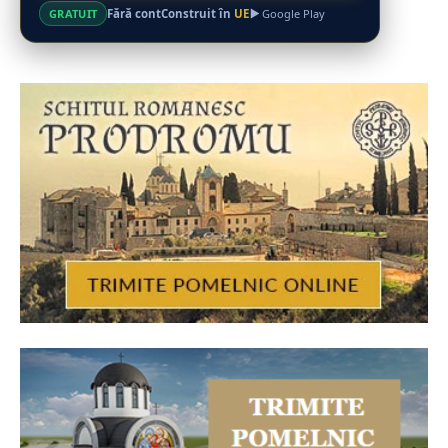
Fără cont
Construit în
UE
GRATUIT
Google Play