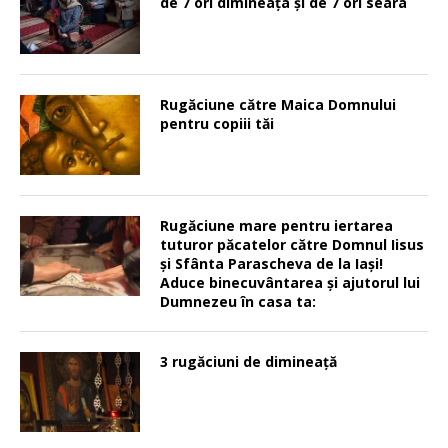
de 7 ori dimineața și de 7 ori seara
Rugăciune către Maica Domnului
pentru copiii tăi
Rugăciune mare pentru iertarea
tuturor păcatelor către Domnul Iisus
şi Sfânta Parascheva de la Iaşi!
Aduce binecuvântarea şi ajutorul lui
Dumnezeu în casa ta:
3 rugăciuni de dimineață