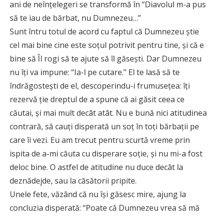
ani de neînțelegeri se transformă în “Diavolul m-a pus
să te iau de bărbat, nu Dumnezeu…”
Sunt întru totul de acord cu faptul că Dumnezeu știe
cel mai bine cine este soțul potrivit pentru tine, și că e
bine să Îl rogi să te ajute să îl găsești. Dar Dumnezeu
nu îți va impune: “Ia-l pe cutare.” El te lasă să te
îndrăgostești de el, descoperindu-i frumusețea: îți
rezervă ție dreptul de a spune că ai găsit ceea ce
căutai, și mai mult decât atât. Nu e bună nici atitudinea
contrară, să cauți disperată un soț în toți bărbații pe
care îi vezi. Eu am trecut pentru scurtă vreme prin
ispita de a-mi căuta cu disperare soție, și nu mi-a fost
deloc bine. O astfel de atitudine nu duce decât la
deznădejde, sau la căsătorii pripite.
Unele fete, văzând că nu își găsesc mire, ajung la
concluzia disperată: “Poate că Dumnezeu vrea să mă