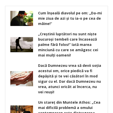
Cum înşeală diavolul pe om: „Da-mi
mie ziua de azi şi tu ia-o pe cea de
mâine!”
„Creștinii luptători nu sunt niște
bucuroși tembeli care încasează
palme fără folos!” Iată marea
minciună cu care se amăgesc cei
mai mulți oameni!
Dacă Dumnezeu vrea să devii soţia
acestui om, orice piedică va fi
depăşită şi te vei căsători în mod
sigur cu el. Dar dacă Dumnezeu nu
vrea, atunci oricât ai încerca, nu
vei reuşi!
Un stareț din Muntele Athos: „Cea
mai dificilă problemă a omului
contemporan este distragerea