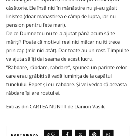
căsătorie. Ele însă nici în mănăstire nu și-au găsit
liniștea (doar mănăstirea e câmp de luptă, iar nu
pension pentru fete mari).
De ce Dumnezeu nu te-a ajutat până acum să te
măriți? Poate că motivul real nici măcar nu îți trece
prin cap (mie nici atât). Dar toate au un rost. Timpul te
va ajuta să îți dai seama de acest lucru.
“Răbdare, răbdare, răbdare”, spunea un părinte celor
care erau grăbiți să vadă luminița de la capătul
tunelului. Repet și eu: răbdare. Și vei vedea că această
răbdare își are rostul ei.
Extras din CARTEA NUNȚII de Danion Vasile
0
PARTAJEAZA