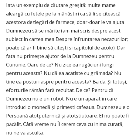
Iată un exemplu de căutare greșită: multe mame
aleargă cu fetele pe la mânăstiri ca să li se citească
acestora dezlegări de farmece, doar-doar le va ajuta
Dumnezeu să se mărite (am mai scris despre acest
subiect în cartea mea Despre înfruntarea necazurilor;
poate că ar fi bine să citești si capitolul de acolo). Dar
fata nu primește ajutor de la Dumnezeu pentru
Cununie. Oare de ce? Nu zice ea rugăciuni lungi
pentru aceasta? Nu dă ea acatiste cu grămada? Nu
ține ea posturi aspre pentru aceasta? Ba da. Și totuși,
eforturile rămân fără rezultat. De ce? Pentru că
Dumnezeu nu e un robot. Nu e un aparat în care
introduci o monedă și primești cafeaua. Dumnezeu e o
Persoană atotputernică și atotștiutoare. El nu poate fi
păcălit. Câtă vreme nu Îi cerem ceva cu inima curată,
nu ne va asculta.