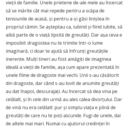
vieții de familie. Unele prietene de-ale mele au încercat
să se mărite cât mai repede pentru a scăpa de
tensiunile de acasă, și pentru a-și găsi liniștea în
propriul cămin. Se așteptau ca, iubind și fiind iubite, să
aibă parte de o viață lipsită de greutăți. Dar așa ceva e
imposibil: dragostea nu te trimite într-o lume
imaginară, ci doar te ajută să înfrunți greutățile
inerente. Mulți tineri au fost amăgiți de imaginea
ideală a vieții de familie, așa cum apare prezentată în
unele filme de dragoste mai vechi. Unii s-au căsătorit
din dragoste, dar când s-au lovit de anumite greutăți
au dat înapoi, descurajați. Au încercat să dea vina pe
celălalt, și în cele din urmă au ales calea divorțului. Dar
de vină nu era celălalt: pur și simplu viața e plină de
greutăți de care nu te poți ascunde. Fugi de unele, dai
de altele mai mari. Numai cu ajutorul credinței în