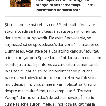
atenției și pierderea timpului întru
îndeletniciri nefolositoare!”
Și la ce anume mă refer acum? Sunt multe fete care
stau la coadă să li se citească acatiste pentru nuntă,
dar ele nu s-au spovedit. Ele evită Spovedania, se
rușinează să se spovedească, dar vor să fie ajutate de
Dumnezeu. Acatistele te ajută atunci când sufletul tău
a fost curățat prin Spovedanie (îmi dau seama că acum
nu citești cu același interes cu care citeai comentariile
la “Titanic”, dar să știi că indiferent cât de plicticos
pare uneori adevărul, întotdeauna el ne va folosi mai
mult decât minciuna; și mie mi-ar fi plăcut să îți scriu
despre mai multe filme, un exemplu ar fi “Forever
Young”, dar nu știu dacă de asta ai nevoie). Îți scriu
cum i-aș scrie surorii mele, și încerc să fiu cât mai la