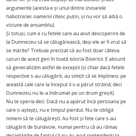
argumente (acesta e și unul dintre izvoarele
habotniciei: oamenii citesc puțin, și nu vor să aibă o
viziune de ansamblu).
Și totuși, cum e cu fetele care au avut descoperire de
la Dumnezeu să se călugărească, deși ele ar fi vrut să
se mărite? Trebuie precizat că au fost doar câteva
cazuri de acest gen în toată istoria Bisericii. E absurd
să generalizăm astfel de excepții (și chiar dacă fetele
respective s-au călugărit, au simțit că se împlinesc pe
această cale care la început li s-a părut străină; deci
Dumnezeu nu le-a îndrumat pe un drum greșit).
Nu te speria deci. Dacă nu a apărut încă persoana pe
care o aștepți, nu e timpul pierdut. Nu te obligă
nimeni să te călugărești. Au fost și fete care s-au
călugărit de bunăvoie, numai pentru că au rămas
dezamăgite de faptul că nu au avut pretendenți la