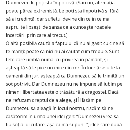
Dumnezeu le poți sta împotrivă. (Sau nu, afirmația
poate părea extremistă. Le poți sta împotrivă și fără
să ai credință, dar sufletul devine din ce în ce mai
aspru; te lipsești de șansa de a cunoaște roadele
încercării prin care ai trecut.)
O altă posibilă cauză a faptului că nu ai găsit cu cine să
te măriți: poate că nici nu ai căutat cum trebuie. Sunt
fete care umblă numai cu privirea în pământ, și
așteaptă să le pice un mire din cer. În loc să se uite la
oamenii din jur, așteaptă ca Dumnezeu să le trimită un
soț potrivit. Dar Dumnezeu nu ne impune să iubim pe
nimeni: libertatea este o trăsătură a dragostei. Dacă
ne refuzăm dreptul de a alege, și Îl lăsăm pe
Dumnezeu să aleagă în locul nostru, riscăm să ne
căsătorim în urma unei idei gen: “Dumnezeu vrea să
fiu soția lui cutare, așa că mă supun…”; idee care după