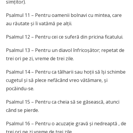
simțitor).
Psalmul 11 – Pentru oamenii bolnavi cu mintea, care
au răutate și îi vatămă pe alții.
Psalmul 12 – Pentru cei ce suferă din pricina ficatului.
Psalmul 13 – Pentru un diavol înfricoșător; repetat de
trei ori pe zi, vreme de trei zile.
Psalmul 14 – Pentru ca tâlharii sau hoții să își schimbe
cugetul și să plece nefăcând vreo vătămare, și
pocăindu-se.
Psalmul 15 – Pentru ca cheia să se găsească, atunci
când se pierde.
Psalmul 16 – Pentru o acuzație gravă și nedreaptă , de
trei ori pe zi vreme de trei zile.