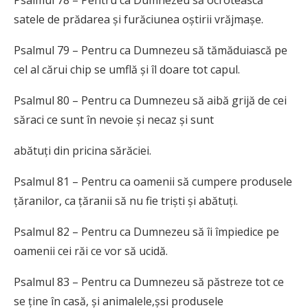
Psalmul 78 – Pentru ca Dumnezeu să ocrotească
satele de prădarea și furăciunea oștirii vrăjmașe.
Psalmul 79 – Pentru ca Dumnezeu să tămăduiască pe
cel al cărui chip se umflă și îl doare tot capul.
Psalmul 80 – Pentru ca Dumnezeu să aibă grijă de cei
săraci ce sunt în nevoie și necaz și sunt
abătuți din pricina sărăciei.
Psalmul 81 – Pentru ca oamenii să cumpere produsele
țăranilor, ca țăranii să nu fie triști și abătuți.
Psalmul 82 – Pentru ca Dumnezeu să îi împiedice pe
oamenii cei răi ce vor să ucidă.
Psalmul 83 – Pentru ca Dumnezeu să păstreze tot ce
se ține în casă, și animalele,șsi produsele