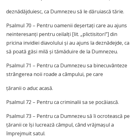
deznădăjduiesc, ca Dumnezeu să le dăruiască tărie.
Psalmul 70 – Pentru oamenii deșertați care au ajuns
neinteresanți pentru ceilalți [lit. „plictisitori”] din
pricina invidiei diavolului și au ajuns la deznădejde, ca
să poată găsi milă și tămăduire de la Dumnezeu.
Psalmul 71 – Pentru ca Dumnezeu sa binecuvânteze
strângerea noii roade a câmpului, pe care
țăranii o aduc acasă.
Psalmul 72 – Pentru ca criminalii sa se pocăiască.
Psalmul 73 – Pentru ca Dumnezeu să îi ocrotească pe
țăranii ce își lucrează câmpul, când vrăjmașul a
împrejmuit satul.