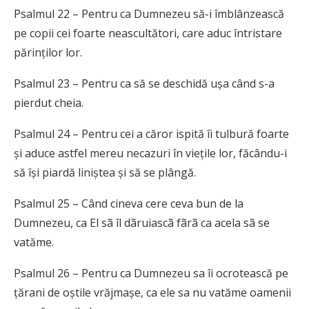
Psalmul 22 – Pentru ca Dumnezeu să-i îmblânzească
pe copii cei foarte neascultători, care aduc întristare
părinților lor.
Psalmul 23 – Pentru ca să se deschidă ușa când s-a
pierdut cheia.
Psalmul 24 – Pentru cei a căror ispită îi tulbură foarte
și aduce astfel mereu necazuri în viețile lor, făcându-i
să își piardă liniștea și să se plângă.
Psalmul 25 – Când cineva cere ceva bun de la
Dumnezeu, ca El sã îl dãruiascã fãrã ca acela sã se
vatăme.
Psalmul 26 – Pentru ca Dumnezeu sa îi ocrotească pe
țărani de oștile vrăjmașe, ca ele sa nu vatăme oamenii