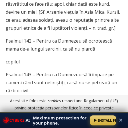
răzvrătitul ce face rău; apoi, chiar dacă este kurd,
devine un miel. [Sf. Arsenie viețuia în Asia Mica. Kurzii,
ce erau adesea soldați, aveau o reputație printre alte
grupuri etnice de a fi luptători violenți. – n. trad. gr.]
Psalmul 142 – Pentru ca Dumnezeu să ocrotească
mama de-a lungul sarcinii, ca să nu piardă
copilul.
Psalmul 143 – Pentru ca Dumnezeu să îi împace pe
oameni când sunt neliniștiți, ca să nu se petreacă un
război civil.
Acest site foloseste
cookies
respectand Regulamentul (UE)
Psalmul 144 – Pentru ca Dumnezeu să binecuvânteze
privind protecția persoanelor fizice în ceea ce privește
lucrul oamenilor, ca să fie bine primit de către Dansul.
prelucrarea datelor cu caracter personal și privind libera
Maximum protection for
✕
CYBER3
.AI
INSTALL FREE
circulație a acestor date.
Am înțeles
Detalii aici
your phone.
Psalmul 145 – Pentru ca Dumnezeu să oprească