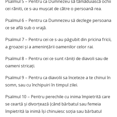
Psalmul 5 – Pentru ca Dumnezeu sã tãmãduiascã ochii
cei rãniti, ce s-au mușcat de cãtre o persoanã rea.
Psalmul 6 – Pentru ca Dumnezeu să dezlege persoana
ce se află sub o vrajă.
Psalmul 7 – Pentru cei ce s-au păgubit din pricina fricii,
a groazei și a amenințării oamenilor celor rai.
Psalmul 8 – Pentru cei ce sunt răniți de diavoli sau de
oameni stricați.
Psalmul 9 – Pentru ca diavolii sa înceteze a te chinui în
somn, sau cu închipuiri în timpul zilei.
Psalmul 10 – Pentru perechile cu inima împietrită care
se ceartă și divorțează (când bărbatul sau femeia
împietrită la inimă își chinuiesc soția sau bărbatul