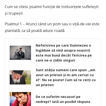
Cum se citesc psalmii funcție de trebuințele sufletești
și trupești
Psalmul 1 – Atunci când un pom sau o vițã-de-vie este
plantatã, ca sã poatã aduce roadã.
Nefericirea pe care Dumnezeu o
îngăduie să vină asupra noastră
este mai bună decât fericirea pe
care ne-o zidim singuri
Sunt atâţia oameni care spun: „am
avut un prieten şi m-am certat cu
el“. Nu se poate! Cum să te cerţi cu
un prieten:
De ce suferim necazuri pe
nedrept? Iată un posibil răspuns