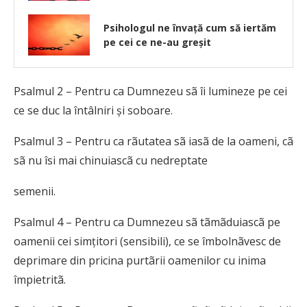
Psihologul ne învață cum să iertăm
pe cei ce ne-au greșit
Psalmul 2 – Pentru ca Dumnezeu sã îi lumineze pe cei
ce se duc la întâlniri și soboare.
Psalmul 3 – Pentru ca rãutatea sã iasã de la oameni, cã
sã nu îsi mai chinuiascã cu nedreptate
semenii.
Psalmul 4 – Pentru ca Dumnezeu sã tãmãduiascã pe
oamenii cei simțitori (sensibili), ce se îmbolnãvesc de
deprimare din pricina purtãrii oamenilor cu inima
împietritã.