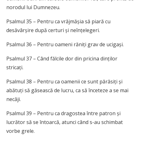
norodul lui Dumnezeu.
Psalmul 35 – Pentru ca vrăjmășia să piară cu
desăvârșire după certuri și neînțelegeri.
Psalmul 36 – Pentru oameni răniți grav de ucigași.
Psalmul 37 – Când fălcile dor din pricina dinților
stricați.
Psalmul 38 – Pentru ca oamenii ce sunt părăsiți și
abătuți să găsească de lucru, ca să înceteze a se mai
necăji.
Psalmul 39 – Pentru ca dragostea între patron și
lucrător să se întoarcă, atunci când s-au schimbat
vorbe grele.