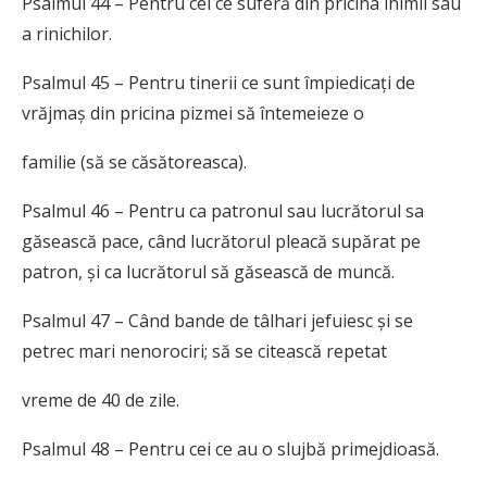
Psalmul 44 – Pentru cei ce suferă din pricina inimii sau
a rinichilor.
Psalmul 45 – Pentru tinerii ce sunt împiedicați de
vrăjmaș din pricina pizmei să întemeieze o
familie (să se căsătoreasca).
Psalmul 46 – Pentru ca patronul sau lucrătorul sa
găsească pace, când lucrătorul pleacă supărat pe
patron, și ca lucrătorul să găsească de muncă.
Psalmul 47 – Când bande de tâlhari jefuiesc și se
petrec mari nenorociri; să se citească repetat
vreme de 40 de zile.
Psalmul 48 – Pentru cei ce au o slujbă primejdioasă.