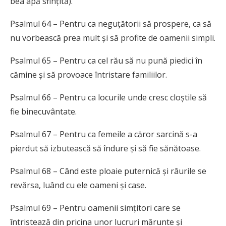
bea apă sfințită).
Psalmul 64 – Pentru ca neguțătorii să prospere, ca să
nu vorbească prea mult și să profite de oamenii simpli.
Psalmul 65 – Pentru ca cel rău să nu pună piedici în
cămine și să provoace întristare familiilor.
Psalmul 66 – Pentru ca locurile unde cresc cloștile să
fie binecuvântate.
Psalmul 67 – Pentru ca femeile a căror sarcină s-a
pierdut să izbutească să îndure și să fie sănătoase.
Psalmul 68 – Când este ploaie puternică și râurile se
revărsa, luând cu ele oameni și case.
Psalmul 69 – Pentru oamenii simțitori care se
întristează din pricina unor lucruri mărunte și