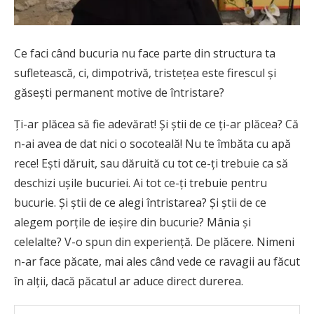
Ce faci când bucuria nu face parte din structura ta
sufletească, ci, dimpotrivă, tristețea este firescul și
găsești permanent motive de întristare?
Ţi-ar plăcea să fie adevărat! Și știi de ce ți-ar plăcea? Că
n-ai avea de dat nici o socoteală! Nu te îmbăta cu apă
rece! Ești dăruit, sau dăruită cu tot ce-ți trebuie ca să
deschizi ușile bucuriei. Ai tot ce-ți trebuie pentru
bucurie. Și știi de ce alegi întristarea? Și știi de ce
alegem porțile de ieșire din bucurie? Mânia și
celelalte? V-o spun din experiență. De plăcere. Nimeni
n-ar face păcate, mai ales când vede ce ravagii au făcut
în alții, dacă păcatul ar aduce direct durerea.