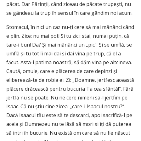
păcat. Dar Părinții, când ziceau de păcate trupești, nu
se gândeau la trup în sensul în care gândim noi acum.
Stomacul, în nici un caz nu-ți cere să mai mănânci când
e plin. Zice: nu mai pot! Și tu zici: stai, numai puțin, că
tare-i bun! Da? Și mai mănânci un „pic”. Și se umflă, se
umflă și tu tot îi mai dai și dai vina pe trup, că el a
făcut. Asta-i patima noastră, să dăm vina pe altcineva.
Caută, omule, care e plăcerea de care depinzi și
eliberează-te de robia ei. Zi: „Doamne, jertfesc această
plăcere drăcească pentru bucuria Ta cea sfântă!”. Fără
jertfă nu se poate. Nu ne cere nimeni să-l jertfim pe
Isaac. Că nu știu cine zicea: „care-i Isaacul nostru?”.
Dacă Isaacul tău este să te descarci, apoi sacrifică-l pe
acela și Dumnezeu nu te lăsă să mori și îți dă puterea
să intri în bucurie. Nu există om care să nu fie născut