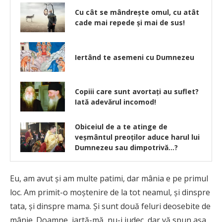
Cu cât se mândreşte omul, cu atât
cade mai repede şi mai de sus!
Iertând te asemeni cu Dumnezeu
Copiii care sunt avortați au suflet?
Iată adevărul incomod!
Obiceiul de a te atinge de
veşmântul preoţilor aduce harul lui
Dumnezeu sau dimpotrivă…?
Eu, am avut și am multe patimi, dar mânia e pe primul
loc. Am primit-o moștenire de la tot neamul, și dinspre
tata, și dinspre mama. Și sunt două feluri deosebite de
mânie. Doamne, iartă-mă, nu-i judec, dar vă spun așa,