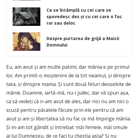
Ce se întâmplă cu cei care se
spovedesc des și cu cei care o fac
rar sau deloc
Despre purtarea de grijă a Maicii
Domnului
Eu, am avut și am multe patimi, dar mânia e pe primul
loc. Am primit-o moștenire de la tot neamul, și dinspre
tata, și dinspre mama. Și sunt două feluri deosebite de
mânie. Doamne, iartă-mă, nu-i judec, dar vă spun așa,
ca să vedeți că n-am avut de ales, dar nici nu am nici o
scuză pentru păcatele făcute prin ele pentru că am
avut și am și libertatea să nu fac ce mă împinge mânia.
Și m-am tot gândit și întrebat: măi femeie, măi omule
al lui Dumnezeu, de ce faci tu chestia asta? Și nu