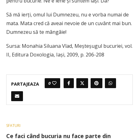
pentru bucurie. Ne e lene și suntem lași. Da?
Să mă ierți, omul lui Dumnezeu, nu e vorba numai de
mata. Mata cred că aveai nevoie de un cuvânt mai bun.
Dumnezeu să te mângâie!
Sursa: Monahia Siluana Vlad, Meșteșugul bucuriei, vol.
II, Editura Doxologia, Iași, 2009, p. 206-208
0
PARTAJEAZA
SFATURI
Ce faci când bucuria nu face parte din