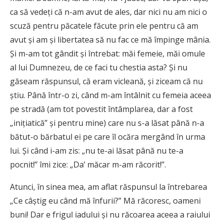
ca să vedeți că n-am avut de ales, dar nici nu am nici o
scuză pentru păcatele făcute prin ele pentru că am
avut și am și libertatea să nu fac ce mă împinge mânia.
Și m-am tot gândit și întrebat: măi femeie, măi omule
al lui Dumnezeu, de ce faci tu chestia asta? Și nu
găseam răspunsul, că eram vicleană, și ziceam că nu
știu. Până într-o zi, când m-am întâlnit cu femeia aceea
pe stradă (am tot povestit întâmplarea, dar a fost
„inițiatică” și pentru mine) care nu s-a lăsat până n-a
bătut-o bărbatul ei pe care îl ocăra mergând în urma
lui. Și când i-am zis: „nu te-ai lăsat până nu te-a
pocnit!” îmi zice: „Da’ măcar m-am răcorit!”.
Atunci, în sinea mea, am aflat răspunsul la întrebarea
„Ce câștig eu când mă înfurii?” Mă răcoresc, oameni
buni! Dar e frigul iadului și nu răcoarea aceea a raiului