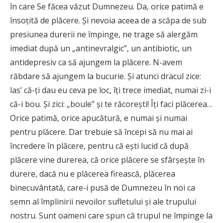
în care Se făcea văzut Dumnezeu. Da, orice patimă e
însoțită de plăcere. Și nevoia aceea de a scăpa de sub
presiunea durerii ne împinge, ne trage să alergăm
imediat după un „antinevralgic”, un antibiotic, un
antidepresiv ca să ajungem la plăcere. N-avem
răbdare să ajungem la bucurie. Și atunci dracul zice:
las’ că-ți dau eu ceva pe loc, îți trece imediat, numai zi-i
că-i bou. Și zici: „boule” și te răcorești! Îți faci plăcerea…
Orice patimă, orice apucătură, e numai și numai
pentru plăcere. Dar trebuie să începi să nu mai ai
încredere în plăcere, pentru că ești lucid că după
plăcere vine durerea, că orice plăcere se sfârșește în
durere, dacă nu e plăcerea firească, plăcerea
binecuvântată, care-i pusă de Dumnezeu în noi ca
semn al împlinirii nevoilor sufletului și ale trupului
nostru. Sunt oameni care spun că trupul ne împinge la