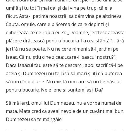
umflă și tu tot îi mai dai și dai vina pe trup, că el a
făcut. Asta-i patima noastră, să dăm vina pe altcineva.
Caută, omule, care e plăcerea de care depinzi și
eliberează-te de robia ei. Zi: „Doamne, jertfesc această
plăcere drăcească pentru bucuria Ta cea sfântă!”. Fără
jertfă nu se poate. Nu ne cere nimeni să-l jertfim pe
Isaac. Că nu știu cine zicea: „care-i Isaacul nostru?”.
Dacă Isaacul tău este să te descarci, apoi sacrifică-l pe
acela și Dumnezeu nu te lăsă să mori și îți dă puterea
să intri în bucurie. Nu există om care să nu fie născut
pentru bucurie. Ne e lene și suntem lași. Da?
Să mă ierți, omul lui Dumnezeu, nu e vorba numai de
mata. Mata cred că aveai nevoie de un cuvânt mai bun.
Dumnezeu să te mângâie!