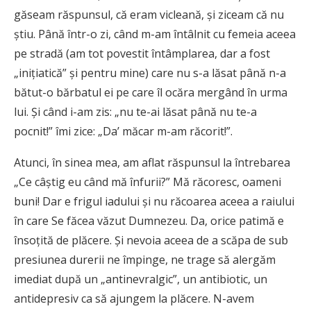
găseam răspunsul, că eram vicleană, și ziceam că nu
știu. Până într-o zi, când m-am întâlnit cu femeia aceea
pe stradă (am tot povestit întâmplarea, dar a fost
„inițiatică” și pentru mine) care nu s-a lăsat până n-a
bătut-o bărbatul ei pe care îl ocăra mergând în urma
lui. Și când i-am zis: „nu te-ai lăsat până nu te-a
pocnit!” îmi zice: „Da’ măcar m-am răcorit!”.
Atunci, în sinea mea, am aflat răspunsul la întrebarea
„Ce câștig eu când mă înfurii?” Mă răcoresc, oameni
buni! Dar e frigul iadului și nu răcoarea aceea a raiului
în care Se făcea văzut Dumnezeu. Da, orice patimă e
însoțită de plăcere. Și nevoia aceea de a scăpa de sub
presiunea durerii ne împinge, ne trage să alergăm
imediat după un „antinevralgic”, un antibiotic, un
antidepresiv ca să ajungem la plăcere. N-avem