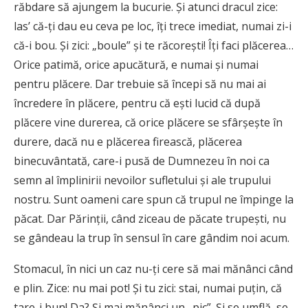
răbdare să ajungem la bucurie. Și atunci dracul zice:
las’ că-ți dau eu ceva pe loc, îți trece imediat, numai zi-i
că-i bou. Și zici: „boule” și te răcorești! Îți faci plăcerea…
Orice patimă, orice apucătură, e numai și numai
pentru plăcere. Dar trebuie să începi să nu mai ai
încredere în plăcere, pentru că ești lucid că după
plăcere vine durerea, că orice plăcere se sfârșește în
durere, dacă nu e plăcerea firească, plăcerea
binecuvântată, care-i pusă de Dumnezeu în noi ca
semn al împlinirii nevoilor sufletului și ale trupului
nostru. Sunt oameni care spun că trupul ne împinge la
păcat. Dar Părinții, când ziceau de păcate trupești, nu
se gândeau la trup în sensul în care gândim noi acum.
Stomacul, în nici un caz nu-ți cere să mai mănânci când
e plin. Zice: nu mai pot! Și tu zici: stai, numai puțin, că
tare-i bun! Da? Și mai mănânci un „pic”. Și se umflă, se