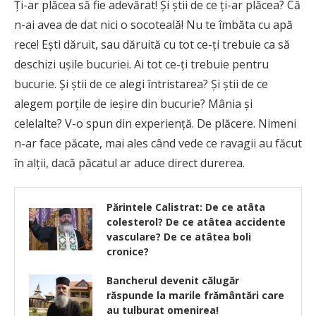
Ţi-ar plăcea să fie adevărat! Și știi de ce ți-ar plăcea? Că
n-ai avea de dat nici o socoteală! Nu te îmbăta cu apă
rece! Ești dăruit, sau dăruită cu tot ce-ți trebuie ca să
deschizi ușile bucuriei. Ai tot ce-ți trebuie pentru
bucurie. Și știi de ce alegi întristarea? Și știi de ce
alegem porțile de ieșire din bucurie? Mânia și
celelalte? V-o spun din experiență. De plăcere. Nimeni
n-ar face păcate, mai ales când vede ce ravagii au făcut
în alții, dacă păcatul ar aduce direct durerea.
Părintele Calistrat: De ce atâta
colesterol? De ce atâtea accidente
vasculare? De ce atâtea boli
cronice?
Bancherul devenit călugăr
răspunde la marile frământări care
au tulburat omenirea!