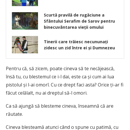
Scurtă pravilă de rugăciune a
Sfântului Serafim de Sarov pentru
binecuvântarea vieții omului
Tinerii care trăiesc necununați
zidesc un zid între ei și Dumnezeu
Pentru că, să zicem, poate cineva să te necăjească,
însă tu, cu blestemul ce i-l dai, este ca și cum ai lua
pistolul și l-ai omorî. Cu ce drept faci asta? Orice ți-ar fi
făcut celălalt, nu ai dreptul să-l omori.
Ca să ajungă să blesteme cineva, înseamnă că are
răutate.
Cineva blesteamă atunci când o spune cu patimă, cu