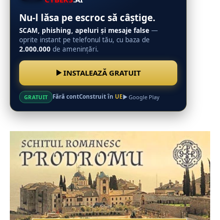
Nu-l lăsa pe escroc să câștige.
SCAM, phishing, apeluri și mesaje false
—
oprite instant pe telefonul tău, cu baza de
2.000.000
de amenințări.
INSTALEAZĂ GRATUIT
Fără cont
Construit în
UE
GRATUIT
Google Play