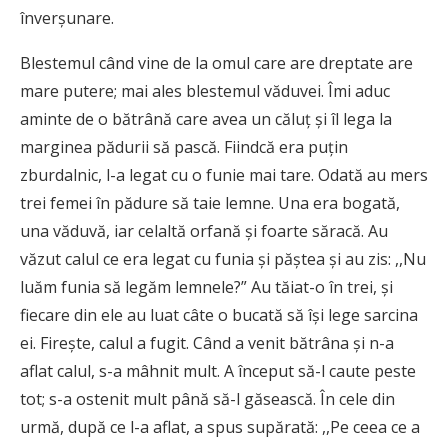
înverșunare.
Blestemul când vine de la omul care are dreptate are
mare putere; mai ales blestemul văduvei. Îmi aduc
aminte de o bătrână care avea un căluț și îl lega la
marginea pădurii să pască. Fiindcă era puțin
zburdalnic, l-a legat cu o funie mai tare. Odată au mers
trei femei în pădure să taie lemne. Una era bogată,
una văduvă, iar celaltă orfană și foarte săracă. Au
văzut calul ce era legat cu funia și păștea și au zis: ,,Nu
luăm funia să legăm lemnele?” Au tăiat-o în trei, și
fiecare din ele au luat câte o bucată să își lege sarcina
ei. Firește, calul a fugit. Când a venit bătrâna și n-a
aflat calul, s-a mâhnit mult. A început să-l caute peste
tot; s-a ostenit mult până să-l găsească. În cele din
urmă, după ce l-a aflat, a spus supărată: ,,Pe ceea ce a