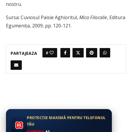
nostru.
Sursa:
Cuviosul Paisie Aghioritul,
Mica Filocalie
, Editura
Egumeniţa, 2009, pp. 120-121.
0
PARTAJEAZA
PROTECȚIE MAXIMĂ PENTRU TELEFONUL
TĂU
CYBER3
.AI