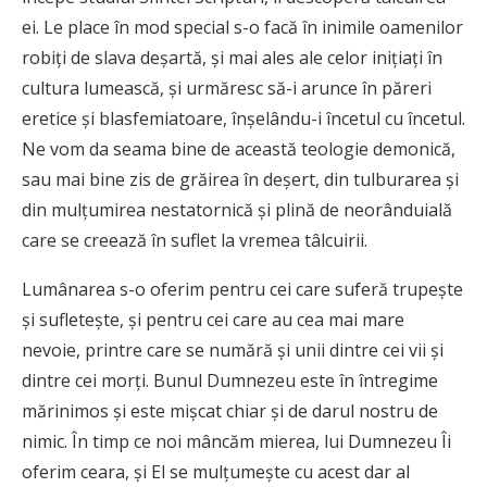
ei. Le place în mod special s-o facă în inimile oamenilor
robiţi de slava deşartă, şi mai ales ale celor iniţiaţi în
cultura lumească, şi urmăresc să-i arunce în păreri
eretice şi blasfemiatoare, înşelându-i încetul cu încetul.
Ne vom da seama bine de această teologie demonică,
sau mai bine zis de grăirea în deşert, din tulburarea şi
din mulţumirea nestatornică şi plină de neorânduială
care se creează în suflet la vremea tâlcuirii.
Lumânarea s-o oferim pentru cei care suferă trupeşte
şi sufleteşte, şi pentru cei care au cea mai mare
nevoie, printre care se numără şi unii dintre cei vii şi
dintre cei morţi. Bunul Dumnezeu este în întregime
mărinimos şi este mişcat chiar şi de darul nostru de
nimic. În timp ce noi mâncăm mierea, lui Dumnezeu Îi
oferim ceara, şi El se mulţumeşte cu acest dar al