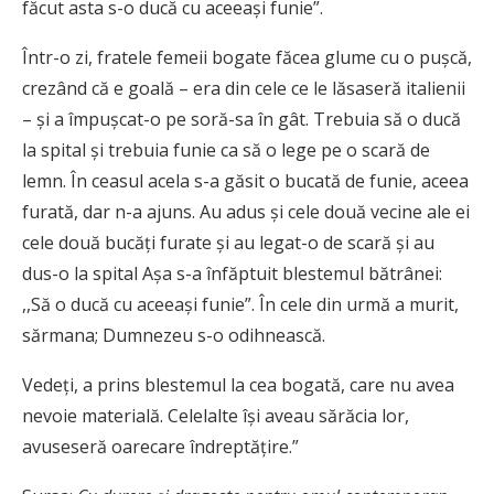
făcut asta s-o ducă cu aceeași funie”.
Într-o zi, fratele femeii bogate făcea glume cu o pușcă,
crezând că e goală – era din cele ce le lăsaseră italienii
– și a împușcat-o pe soră-sa în gât. Trebuia să o ducă
la spital și trebuia funie ca să o lege pe o scară de
lemn. În ceasul acela s-a găsit o bucată de funie, aceea
furată, dar n-a ajuns. Au adus și cele două vecine ale ei
cele două bucăți furate și au legat-o de scară și au
dus-o la spital Așa s-a înfăptuit blestemul bătrânei:
,,Să o ducă cu aceeași funie”. În cele din urmă a murit,
sărmana; Dumnezeu s-o odihnească.
Vedeți, a prins blestemul la cea bogată, care nu avea
nevoie materială. Celelalte își aveau sărăcia lor,
avuseseră oarecare îndreptățire.”