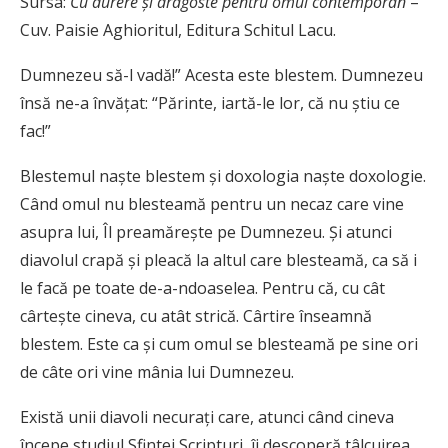
Sursa:
Cu durere și dragoste pentru omul contemporan
–
Cuv. Paisie Aghioritul
,
Editura Schitul Lacu.
D
umnezeu să-l vadă!” Acesta este blestem. Dumnezeu
însă ne-a învăţat: “Părinte, iartă-le lor, că nu ştiu ce
fac!”
Blestemul naşte blestem şi doxologia naşte doxologie.
Când omul nu blesteamă pentru un necaz care vine
asupra lui, Îl preamăreşte pe Dumnezeu. Şi atunci
diavolul crapă şi pleacă la altul care blesteamă, ca să i
le facă pe toate de-a-ndoaselea. Pentru că, cu cât
cârteşte cineva, cu atât strică. Cârtire înseamnă
blestem. Este ca şi cum omul se blesteamă pe sine ori
de câte ori vine mânia lui Dumnezeu.
Există unii diavoli necuraţi care, atunci când cineva
începe studiul Sfintei Scripturi, îi descoperă tâlcuirea