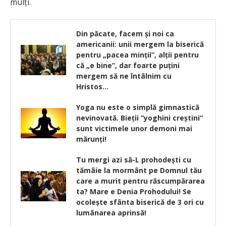
mulți.
Din păcate, facem şi noi ca
americanii: unii mergem la biserică
pentru „pacea minţii”, alţii pentru
că „e bine”, dar foarte puţini
mergem să ne întâlnim cu
Hristos…
Yoga nu este o simplă gimnastică
nevinovată. Bieţii ”yoghini creştini”
sunt victimele unor demoni mai
mărunţi!
Tu mergi azi să-L prohodești cu
tămâie la mormânt pe Domnul tău
care a murit pentru răscumpărarea
ta? Mare e Denia Prohodului! Se
ocolește sfânta biserică de 3 ori cu
lumânarea aprinsă!