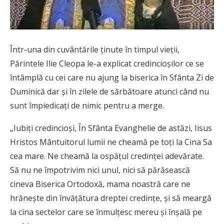
Într-una din cuvântările ținute în timpul vieții,
Părintele Ilie Cleopa le-a explicat credincioșilor ce se
întâmplă cu cei care nu ajung la biserica în Sfânta Zi de
Duminică
dar și în zilele de sărbătoare atunci când nu
sunt împiedicați de nimic pentru a merge
.
„Iubiți credincioși, În Sfânta Evanghelie de astăzi, Iisus
Hristos Mântuitorul lumii ne cheamă pe toți la Cina Sa
cea mare. Ne cheamă la ospățul credinței adevărate.
Să nu ne împotrivim nici unul, nici să părăsească
cineva Biserica Ortodoxă, mama noastră care ne
hrănește din învățătura dreptei credințe, și să meargă
la cina sectelor care se înmulțesc mereu și înșală pe