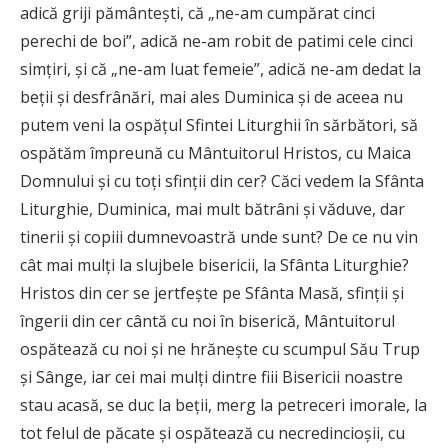
adică griji pământești, că „ne-am cumpărat cinci
perechi de boi”, adică ne-am robit de patimi cele cinci
simțiri, și că „ne-am luat femeie”, adică ne-am dedat la
beții și desfrânări, mai ales Duminica și de aceea nu
putem veni la ospățul Sfintei Liturghii în sărbători, să
ospătăm împreună cu Mântuitorul Hristos, cu Maica
Domnului și cu toți sfinții din cer? Căci vedem la Sfânta
Liturghie, Duminica, mai mult bătrâni și văduve, dar
tinerii și copiii dumnevoastră unde sunt? De ce nu vin
cât mai mulți la slujbele bisericii, la Sfânta Liturghie?
Hristos din cer se jertfește pe Sfânta Masă, sfinții și
îngerii din cer cântă cu noi în biserică, Mântuitorul
ospătează cu noi și ne hrănește cu scumpul Său Trup
și Sânge, iar cei mai mulți dintre fiii Bisericii noastre
stau acasă, se duc la beții, merg la petreceri imorale, la
tot felul de păcate și ospătează cu necredincioșii, cu