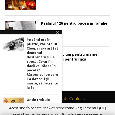
Psalmul 126 pentru pacea în familie
Pe când era în
pustie, Părintelui
Cleopa i s-a arătat
demonul
Sunt 2 rugaciuni pentru mame:
desfrânării şi i-a
pentru fiu si pentru fiica
spus: „Ce-ar fi
dacă vei cădea în
păcat?”
Răspunsul pe care
l-a dat să-l ții
minte, să faci și tu
la fel!
Contact
Informatii Cookies
Unde trebuie
ținută icoana cu
Politică de Confidențialitate
Acest site foloseste
cookies
respectand Regulamentul (UE)
Maica Domnului
TERMENI SI CONDITII DE UTILIZARE
pentru ca
privind protecția persoanelor fizice în ceea ce privește