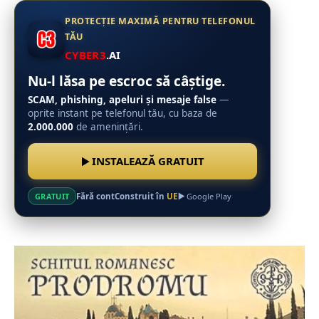
PROTECȚIE MAXIMĂ PENTRU TELEFONUL
TĂU
CYBER3
.AI
Nu-l lăsa pe escroc să câștige.
SCAM, phishing, apeluri și mesaje false
—
oprite instant pe telefonul tău, cu baza de
2.000.000
de amenințări.
INSTALEAZĂ GRATUIT
Fără cont
Construit în
UE
GRATUIT
Google Play