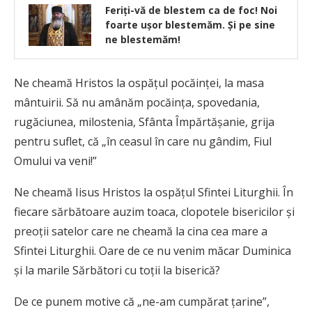
Feriţi-vă de blestem ca de foc! Noi
foarte uşor blestemăm. Şi pe sine
ne blestemăm!
Ne cheamă Hristos la ospățul pocăinței, la masa
mântuirii. Să nu amânăm pocăința, spovedania,
rugăciunea, milostenia, Sfânta Împărtășanie, grija
pentru suflet, că „în ceasul în care nu gândim, Fiul
Omului va veni!”
Ne cheamă Iisus Hristos la ospățul Sfintei Liturghii. În
fiecare sărbătoare auzim toaca, clopotele bisericilor și
preoții satelor care ne cheamă la cina cea mare a
Sfintei Liturghii. Oare de ce nu venim măcar Duminica
și la marile Sărbători cu toții la biserică?
De ce punem motive că „ne-am cumpărat țarine”,