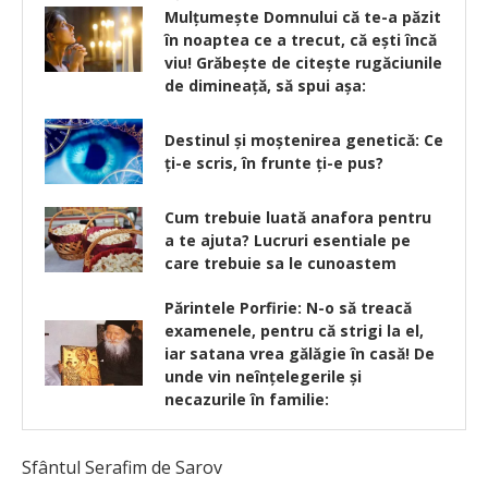
Mulțumește Domnului că te-a păzit
în noaptea ce a trecut, că ești încă
viu! Grăbește de citește rugăciunile
de dimineață, să spui așa:
Destinul și moștenirea genetică: Ce
ţi-e scris, în frunte ţi-e pus?
Cum trebuie luată anafora pentru
a te ajuta? Lucruri esentiale pe
care trebuie sa le cunoastem
Părintele Porfirie: N-o să treacă
examenele, pentru că strigi la el,
iar satana vrea gălăgie în casă! De
unde vin neînțelegerile și
necazurile în familie:
Sfântul Serafim de Sarov