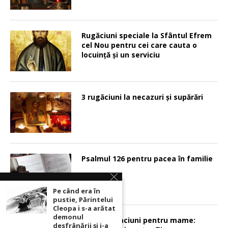
Rugăciuni speciale la Sfântul Efrem
cel Nou pentru cei care cauta o
locuinţă şi un serviciu
3 rugăciuni la necazuri și supărări
Psalmul 126 pentru pacea în familie
Pe când era în
pustie, Părintelui
Cleopa i s-a arătat
demonul
Sunt 2 rugaciuni pentru mame:
desfrânării şi i-a