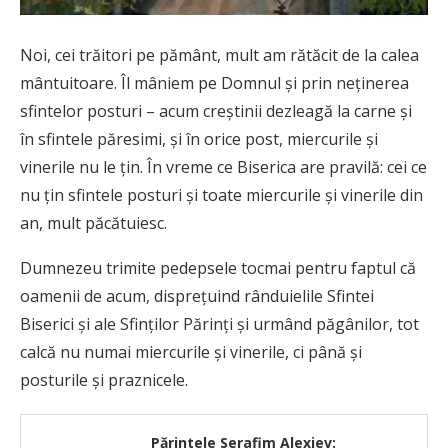
Noi, cei trăitori pe pământ, mult am rătăcit de la calea
mântuitoare. Îl mâniem pe Domnul şi prin neţinerea
sfintelor posturi – acum creştinii dezleagă la carne şi
în sfintele păresimi, şi în orice post, miercurile şi
vinerile nu le ţin. În vreme ce Biserica are pravilă: cei ce
nu ţin sfintele posturi şi toate miercurile şi vinerile din
an, mult păcătuiesc.
Dumnezeu trimite pedepsele tocmai pentru faptul că
oamenii de acum, dispreţuind rânduielile Sfintei
Biserici şi ale Sfinţilor Părinţi şi urmând păgânilor, tot
calcă nu numai miercurile şi vinerile, ci până şi
posturile şi praznicele.
Părintele Serafim Alexiev: