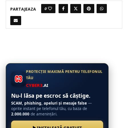
0
PARTAJEAZA
PROTECȚIE MAXIMĂ PENTRU TELEFONUL
TĂU
CYBER3
.AI
Nu-l lăsa pe escroc să câștige.
SCAM, phishing, apeluri și mesaje false
—
oprite instant pe telefonul tău, cu baza de
2.000.000
de amenințări.
INSTALEAZĂ GRATUIT