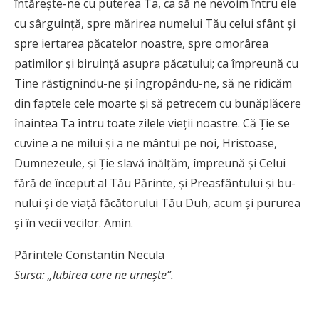
întărește-ne cu puterea Ta, ca să ne nevoim întru ele
cu sârgu­ință, spre mărirea numelui Tău celui sfânt și
spre iertarea păca­telor noas­tre, spre omorârea
patimilor și biru­­ință asupra păcatului; ca împreună cu
Tine răstignindu-ne și îngro­pân­du-ne, să ne ridicăm
din faptele cele moarte și să petrecem cu bună­plă­cere
înaintea Ta întru toate zilele vieții noastre. Că Ție se
cuvine a ne milui și a ne mântui pe noi, Hris­toase,
Dum­­­ne­­zeule, și Ție slavă înălțăm, împreună și Celui
fără de început al Tău Părinte, și Preasfântului și bu­
nului și de viață făcătorului Tău Duh, acum și pururea
și în vecii vecilor. Amin.
Părintele Constantin Necula
Sursa: „Iubirea care ne urneşte”.