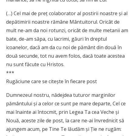
(…) Cel mai de preț colaborator al postirii noastre și al
depătimirii noastre rămâne Mântuitorul. Oricât de
mult ne-am da noi rotunzi, oricât de multe metanii am
bate, de-am săpa, cu lacrimi, găuri în dreptul
icoanelor, dacă am da cu noi de pământ din două în
două secunde, tot nu avem folos, dacă toate acestea
nu sunt făcute cu Hristos.
***
Rugăciune care se citeşte în fiecare post
Dumnezeul nostru, nădejdea tutu­­ror marginilor
pământului și a celor ce sunt pe mare departe, Cel ce
mai înainte ai întocmit, prin Legea Ta cea Veche și
Nouă, aceste zile de post, la care ne-ai învrednicit să
ajungem acum, pe Tine Te lăudăm și Ție ne rugăm: