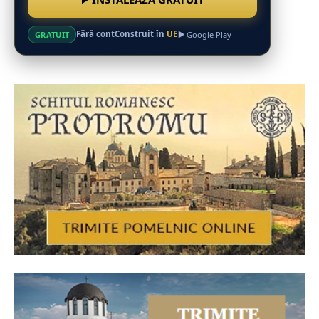
Fără cont
Construit în
UE
GRATUIT
Google Play