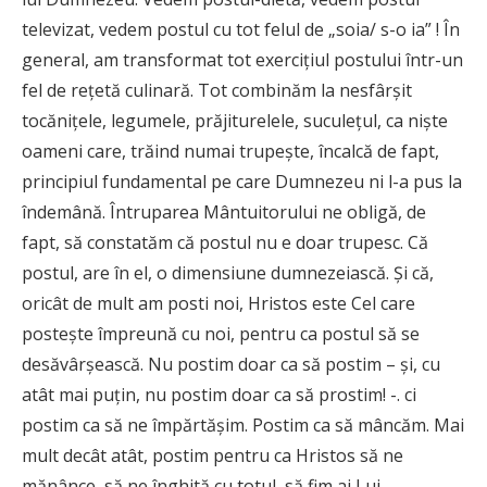
televizat, vedem postul cu tot felul de „soia/ s-o ia” ! În
general, am transformat tot exercițiul postului într-un
fel de rețetă culinară. Tot combinăm la nesfârșit
tocănițele, legumele, prăjiturelele, suculețul, ca niște
oameni care, trăind numai trupește, încalcă de fapt,
principiul fundamental pe care Dumnezeu ni l-a pus la
îndemână. Întruparea Mântuitorului ne obligă, de
fapt, să constatăm că postul nu e doar trupesc. Că
postul, are în el, o dimensiune dumnezeiască. Și că,
oricât de mult am posti noi, Hristos este Cel care
postește împreună cu noi, pentru ca postul să se
desăvârșească. Nu postim doar ca să postim – și, cu
atât mai puțin, nu postim doar ca să prostim! -. ci
postim ca să ne împărtășim. Postim ca să mâncăm. Mai
mult decât atât, postim pentru ca Hristos să ne
mănânce, să ne înghită cu totul, să fim ai Lui.