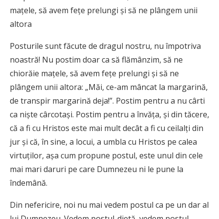
mațele, să avem fețe prelungi și să ne plângem unii
altora
Posturile sunt făcute de dragul nostru, nu împotriva
noastră! Nu postim doar ca să flămânzim, să ne
chiorăie mațele, să avem fețe prelungi și să ne
plângem unii altora: „Măi, ce-am mâncat la margarină,
de transpir margarină deja!”. Postim pentru a nu cârti
ca niște cârcotași. Postim pentru a învăța, și din tăcere,
că a fi cu Hristos este mai mult decât a fi cu ceilalți din
jur și că, în sine, a locui, a umbla cu Hristos pe calea
virtuților, așa cum propune postul, este unul din cele
mai mari daruri pe care Dumnezeu ni le pune la
îndemână.
Din nefericire, noi nu mai vedem postul ca pe un dar al
lui Dumnezeu. Vedem postul-dietă, vedem postul