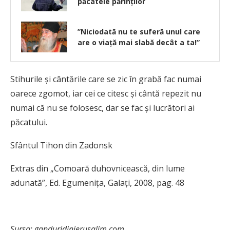
păcatele părinților
”Niciodată nu te suferă unul care
are o viaţă mai slabă decât a ta!”
Stihurile şi cântările care se zic în grabă fac numai
oarece zgomot, iar cei ce citesc şi cântă repezit nu
numai că nu se folosesc, dar se fac şi lucrători ai
păcatului.
Sfântul Tihon din Zadonsk
Extras din „Comoară duhovnicească, din lume
adunată”, Ed. Egumenița, Galați, 2008, pag. 48
Sursa: ganduridinierusalim.com