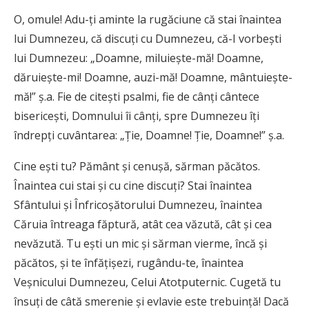
O, omule! Adu-ţi aminte la rugăciune că stai înaintea
lui Dumnezeu, că discuţi cu Dumnezeu, că-I vorbeşti
lui Dumnezeu: „Doamne, miluieşte-mă! Doamne,
dăruieşte-mi! Doamne, auzi-mă! Doamne, mântuieşte-
mă!” ş.a. Fie de citeşti psalmi, fie de cânţi cântece
bisericeşti, Domnului îi cânţi, spre Dumnezeu îţi
îndrepţi cuvântarea: „Ţie, Doamne! Ţie, Doamne!” ş.a.
Cine eşti tu? Pământ şi cenuşă, sărman păcătos.
Înaintea cui stai şi cu cine discuţi? Stai înaintea
Sfântului şi Înfricoşătorului Dumnezeu, înaintea
Căruia întreaga făptură, atât cea văzută, cât şi cea
nevăzută. Tu eşti un mic şi sărman vierme, încă şi
păcătos, şi te înfăţişezi, rugându-te, înaintea
Veşnicului Dumnezeu, Celui Atotputernic. Cugetă tu
însuţi de câtă smerenie şi evlavie este trebuinţă! Dacă