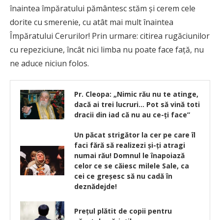
înaintea împăratului pământesc stăm şi cerem cele
dorite cu smerenie, cu atât mai mult înaintea
Împăratului Cerurilor! Prin urmare: citirea rugăciunilor
cu repeziciune, încât nici limba nu poate face faţă, nu
ne aduce niciun folos.
Pr. Cleopa: „Nimic rău nu te atinge,
dacă ai trei lucruri… Pot să vină toti
dracii din iad că nu au ce-ţi face”
Un păcat strigător la cer pe care îl
faci fără să realizezi și-ți atragi
numai rău! Domnul le înapoiază
celor ce se căiesc milele Sale, ca
cei ce greşesc să nu cadă în
deznădejde!
Prețul plătit de copii pentru