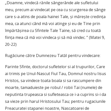
„Doamne, vindecă rănile sângerânde ale sufletului
meu, precum ai vindecat pe cea cu scurgerea de sânge
care s-a atins de poala hainei Tale, și mărește credința
mea, ca atunci când mă voi atinge și eu de Tine prin
împărtășirea cu Sfintele Tale Taine, să cred cu toată
ființa mea că mă voi vindeca și să mă vindec. ” (Matei 9,
20-22)
Rugăciune către Dumnezeu Tatăl pentru vindecare:
Parinte Sfinte, doctorul sufletelor si al trupurilor, Care
ai trimis pe Unul-Nascut Fiul Tau, Domnul nostru Iisus
Hristos, sa vindece toata boala si sa rascumpere din
moarte, tamaduieste pe robul / robii Tai (numele) de
neputinta trupeasca si sufleteasca ce i-a cuprins si-i da
sa vieze prin harul Hristosului Tau; pentru rugaciunile
Preacuratei stapanei noastre, Nascatoarei de