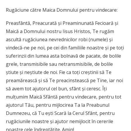
Rugăciune către Maica Domnului pentru vindecare:
Preasfântă, Preacurată şi Preaminunată Fecioară şi
Maică a Domnului nostru Iisus Hristos, Te rugăm
ascultă rugăciunea nevrednicilor robi (numele) şi
vindecă-ne pe noi, pe cei din familiile noastre şi pe toţi
suferinzii din lumea asta bolnavă de pacate, de bolile
grele, transmisibile sau netransmisibile, de bolile
ştiute şi neştiute de noi. Fie ca toţi creştinii să Te
preamărească şi să Te preacinstească pe Tine, iar noi
să avem tot ajutorul cel bun, sfânt şi ceresc. Îţi
mulţumim Maică Sfântă pentru vindecare, pentru tot
ajutorul Tău, pentru mijlocirea Ta la Preabunul
Dumnezeu, că Tu eşti Scară la Cerul Sfânt, pentru
rugăciunile noastre şi ajutor nemijlocit în cererile
noastre cele îndreptăţite. Amin!