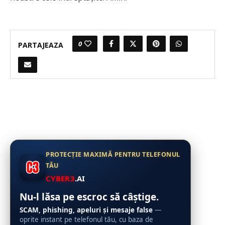
0
PARTAJEAZA
PROTECȚIE MAXIMĂ PENTRU TELEFONUL
TĂU
CYBER3
.AI
Nu-l lăsa pe escroc să câștige.
SCAM, phishing, apeluri și mesaje false
—
oprite instant pe telefonul tău, cu baza de