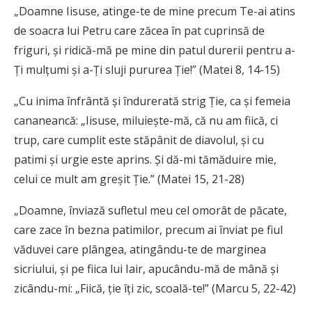
„Doamne Iisuse, atinge-te de mine precum Te-ai atins
de soacra lui Petru care zăcea în pat cuprinsă de
friguri, și ridică-mă pe mine din patul durerii pentru a-
Ți mulțumi și a-Ți sluji pururea Ție!” (Matei 8, 14-15)
„Cu inima înfrântă și îndurerată strig Ție, ca și femeia
cananeancă: „Iisuse, miluiește-mă, că nu am fiică, ci
trup, care cumplit este stăpânit de diavolul, și cu
patimi și urgie este aprins. Și dă-mi tămăduire mie,
celui ce mult am greșit Ție.” (Matei 15, 21-28)
„Doamne, înviază sufletul meu cel omorât de păcate,
care zace în bezna patimilor, precum ai înviat pe fiul
văduvei care plângea, atingându-te de marginea
sicriului, și pe fiica lui Iair, apucându-mă de mână și
zicându-mi: „Fiică, ție îți zic, scoală-te!” (Marcu 5, 22-42)