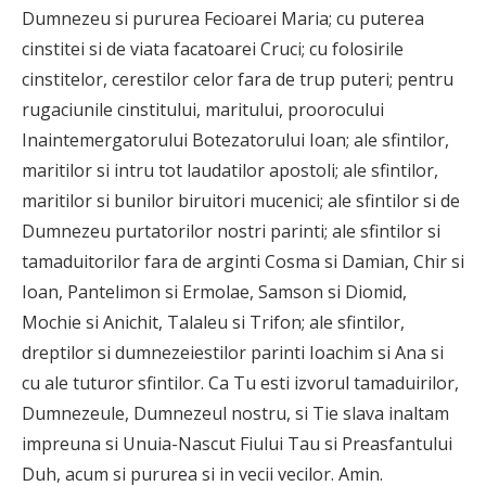
Dumnezeu si pururea Fecioarei Maria; cu puterea
cinstitei si de viata facatoarei Cruci; cu folosirile
cinstitelor, cerestilor celor fara de trup puteri; pentru
rugaciunile cinstitului, maritului, proorocului
Inaintemergatorului Botezatorului Ioan; ale sfintilor,
maritilor si intru tot laudatilor apostoli; ale sfintilor,
maritilor si bunilor biruitori mucenici; ale sfintilor si de
Dumnezeu purtatorilor nostri parinti; ale sfintilor si
tamaduitorilor fara de arginti Cosma si Damian, Chir si
Ioan, Pantelimon si Ermolae, Samson si Diomid,
Mochie si Anichit, Talaleu si Trifon; ale sfintilor,
dreptilor si dumnezeiestilor parinti Ioachim si Ana si
cu ale tuturor sfintilor. Ca Tu esti izvorul tamaduirilor,
Dumnezeule, Dumnezeul nostru, si Tie slava inaltam
impreuna si Unuia-Nascut Fiului Tau si Preasfantului
Duh, acum si pururea si in vecii vecilor. Amin.