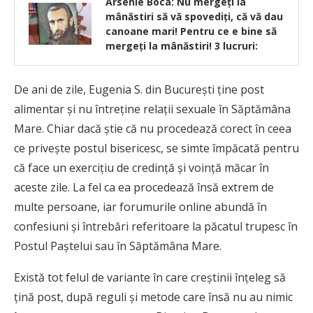
Arsenie Boca: Nu mergeți la
mânăstiri să vă spovediți, că vă dau
canoane mari! Pentru ce e bine să
mergeți la mânăstiri! 3 lucruri:
De ani de zile, Eugenia S. din Bucureşti ţine post
alimentar şi nu întreţine relaţii sexuale în Săptămâna
Mare. Chiar dacă ştie că nu procedează corect în ceea
ce priveşte postul bisericesc, se simte împăcată pentru
că face un exerciţiu de credinţă şi voinţă măcar în
aceste zile. La fel ca ea procedează însă extrem de
multe persoane, iar forumurile online abundă în
confesiuni şi întrebări referitoare la păcatul trupesc în
Postul Paştelui sau în Săptămâna Mare.
Există tot felul de variante în care creştinii înţeleg să
ţină post, după reguli şi metode care însă nu au nimic