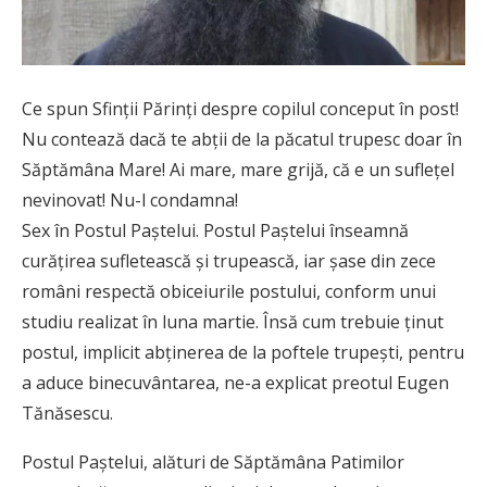
Ce spun Sfinții Părinți despre copilul conceput în post!
Nu contează dacă te abţii de la păcatul trupesc doar în
Săptămâna Mare! Ai mare, mare grijă, că e un suflețel
nevinovat! Nu-l condamna!
Sex în Postul Paştelui. Postul Paştelui înseamnă
curăţirea sufletească şi trupească, iar şase din zece
români respectă obiceiurile postului, conform unui
studiu realizat în luna martie. Însă cum trebuie ţinut
postul, implicit abţinerea de la poftele trupeşti, pentru
a aduce binecuvântarea, ne-a explicat preotul Eugen
Tănăsescu.
Postul Paştelui, alături de Săptămâna Patimilor