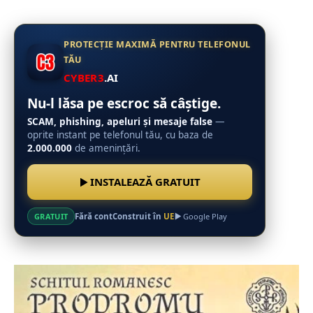
PROTECȚIE MAXIMĂ PENTRU TELEFONUL
TĂU
CYBER3
.AI
Nu-l lăsa pe escroc să câștige.
SCAM, phishing, apeluri și mesaje false
—
oprite instant pe telefonul tău, cu baza de
2.000.000
de amenințări.
INSTALEAZĂ GRATUIT
Fără cont
Construit în
UE
GRATUIT
Google Play