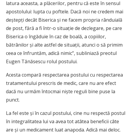
latura aceasta, a plăcerilor, pentru că este în sensul
apostolului: lupta cu poftele. Dacă noi ne credem mai
deştepţi decât Biserica şi ne facem propria rânduială
de post, fără a fi într-o situaţie de dezlegare, pe care
Biserica o îngăduie în caz de boală, a copiilor,
bătrânilor şi alte astfel de situaţii, atunci o să primim
ceea ce înfruntăm, adică nimic”, subliniază preotul
Eugen Tănăsescu rolul postului.
Acesta compară respectarea postului cu respectarea
tratamentului prescris de medic, care nu are efect
dacă nu urmăm întocmai nişte reguli bine puse la
punct.
La fel este şi în cazul postului, cine nu respectă postul
în integralitatea lui va avea tot atâtea beneficii câte
are şi un medicament luat anapoda. Adică mai deloc.