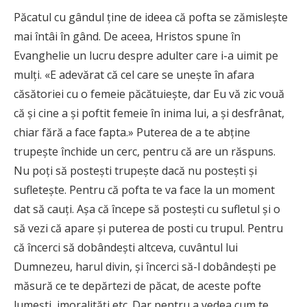
Păcatul cu gândul ţine de ideea că pofta se zămisleşte
mai întâi în gând. De aceea, Hristos spune în
Evanghelie un lucru despre adulter care i-a uimit pe
mulţi. «E adevărat că cel care se uneşte în afara
căsătoriei cu o femeie păcătuieşte, dar Eu vă zic vouă
că şi cine a şi poftit femeie în inima lui, a şi desfrânat,
chiar fără a face fapta.» Puterea de a te abţine
trupeşte închide un cerc, pentru că are un răspuns.
Nu poţi să posteşti trupeşte dacă nu posteşti şi
sufleteşte. Pentru că pofta te va face la un moment
dat să cauţi. Aşa că începe să posteşti cu sufletul şi o
să vezi că apare şi puterea de posti cu trupul. Pentru
că încerci să dobândeşti altceva, cuvântul lui
Dumnezeu, harul divin, şi încerci să-l dobândeşti pe
măsură ce te depărtezi de păcat, de aceste pofte
lumeşti, imoralităţi etc. Dar pentru a vedea cum te