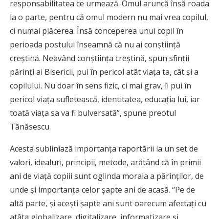
responsabilitatea ce urmează. Omul aruncă însă roada
la o parte, pentru că omul modern nu mai vrea copilul,
ci numai plăcerea. Însă conceperea unui copil în
perioada postului înseamnă că nu ai conştiinţă
creştină. Neavând conştiinţa creştină, spun sfinţii
părinţi ai Bisericii, pui în pericol atât viaţa ta, cât şi a
copilului. Nu doar în sens fizic, ci mai grav, îi pui în
pericol viaţa sufletească, identitatea, educaţia lui, iar
toată viaţa sa va fi bulversată”, spune preotul
Tănăsescu.
Acesta subliniază importanţa raportării la un set de
valori, idealuri, principii, metode, arătând că în primii
ani de viaţă copiii sunt oglinda morala a părinţilor, de
unde şi importanţa celor şapte ani de acasă. “Pe de
altă parte, şi aceşti şapte ani sunt oarecum afectaţi cu
atâta globalizare, digitalizare, informatizare şi