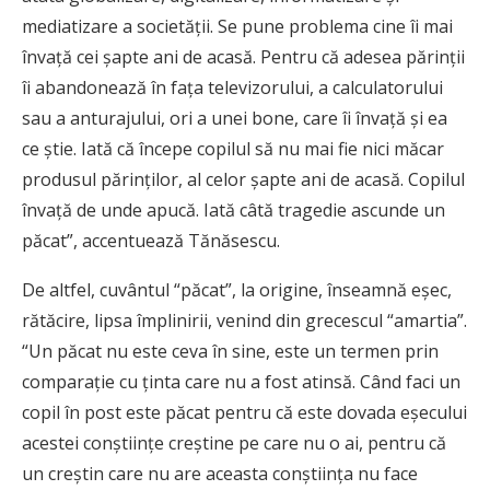
mediatizare a societăţii. Se pune problema cine îi mai
învaţă cei şapte ani de acasă. Pentru că adesea părinţii
îi abandonează în faţa televizorului, a calculatorului
sau a anturajului, ori a unei bone, care îi învaţă şi ea
ce ştie. Iată că începe copilul să nu mai fie nici măcar
produsul părinţilor, al celor şapte ani de acasă. Copilul
învaţă de unde apucă. Iată câtă tragedie ascunde un
păcat”, accentuează Tănăsescu.
De altfel, cuvântul “păcat”, la origine, înseamnă eşec,
rătăcire, lipsa împlinirii, venind din grecescul “amartia”.
“Un păcat nu este ceva în sine, este un termen prin
comparaţie cu ţinta care nu a fost atinsă. Când faci un
copil în post este păcat pentru că este dovada eşecului
acestei conştiinţe creştine pe care nu o ai, pentru că
un creştin care nu are aceasta conştiinţa nu face