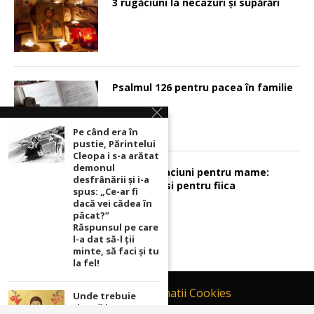
3 rugăciuni la necazuri și supărări
Psalmul 126 pentru pacea în familie
Pe când era în
pustie, Părintelui
Cleopa i s-a arătat
demonul
Sunt 2 rugaciuni pentru mame:
desfrânării şi i-a
pentru fiu si pentru fiica
spus: „Ce-ar fi
dacă vei cădea în
păcat?”
Răspunsul pe care
l-a dat să-l ții
minte, să faci și tu
la fel!
Contact
Informatii Cookies
Unde trebuie
ținută icoana cu
Politică de Confidențialitate