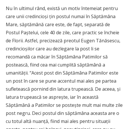
Nu în ultimul rând, există un motiv întemeiat pentru
care unii credincioşi ţin postul numai în Săptămâna
Mare, săptămână care este, de fapt, separată de
Postul Paştelui, cele 40 de zile, care practic se încheie
de Florii. Astfel, precizează preotul Eugen Tănăsescu,
credincioşilor care au dezlegare la post li se
recomandă ca măcar în Săptămâna Patimilor să
postească, fiind cea mai cumplită săptămână a
umanităţii. “Acest post din Săptămâna Patimilor este
un post în care se pune accentul mai ales pe partea
sufletească pornind din latura trupească. De aceea, şi
latura trupească se aspreşte, iar în această
Săptămână a Patimilor se posteşte mult mai multe zile
post negru. Deci postul din săptămâna aceasta are o
cu totul altă nuanţă, fiind mai ales pentru situaţii