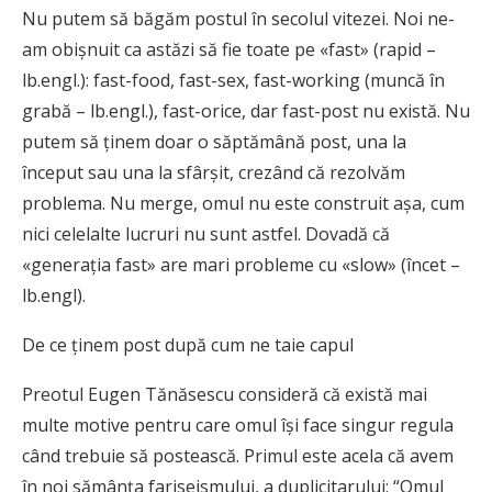
Nu putem să băgăm postul în secolul vitezei. Noi ne-
am obişnuit ca astăzi să fie toate pe «fast» (rapid –
lb.engl.): fast-food, fast-sex, fast-working (muncă în
grabă – lb.engl.), fast-orice, dar fast-post nu există. Nu
putem să ţinem doar o săptămână post, una la
început sau una la sfârşit, crezând că rezolvăm
problema. Nu merge, omul nu este construit aşa, cum
nici celelalte lucruri nu sunt astfel. Dovadă că
«generaţia fast» are mari probleme cu «slow» (încet –
lb.engl).
De ce ţinem post după cum ne taie capul
Preotul Eugen Tănăsescu consideră că există mai
multe motive pentru care omul îşi face singur regula
când trebuie să postească. Primul este acela că avem
în noi sămânţa fariseismului, a duplicitarului: “Omul