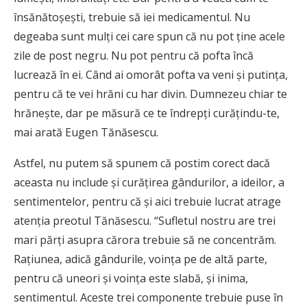
însănătoşeşti, trebuie să iei medicamentul. Nu
degeaba sunt mulţi cei care spun că nu pot ţine acele
zile de post negru. Nu pot pentru că pofta încă
lucrează în ei. Când ai omorât pofta va veni şi putinţa,
pentru că te vei hrăni cu har divin. Dumnezeu chiar te
hrăneşte, dar pe măsură ce te îndrepţi curăţindu-te,
mai arată Eugen Tănăsescu.
Astfel, nu putem să spunem că postim corect dacă
aceasta nu include şi curăţirea gândurilor, a ideilor, a
sentimentelor, pentru că şi aici trebuie lucrat atrage
atenţia preotul Tănăsescu. “Sufletul nostru are trei
mari părţi asupra cărora trebuie să ne concentrăm.
Raţiunea, adică gândurile, voinţa pe de altă parte,
pentru că uneori şi voinţa este slabă, şi inima,
sentimentul. Aceste trei componente trebuie puse în