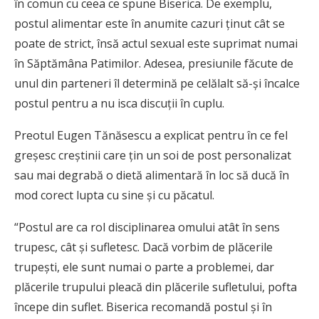
în comun cu ceea ce spune Biserica. De exemplu,
postul alimentar este în anumite cazuri ţinut cât se
poate de strict, însă actul sexual este suprimat numai
în Săptămâna Patimilor. Adesea, presiunile făcute de
unul din parteneri îl determină pe celălalt să-şi încalce
postul pentru a nu isca discuţii în cuplu.
Preotul Eugen Tănăsescu a explicat pentru în ce fel
greşesc creştinii care ţin un soi de post personalizat
sau mai degrabă o dietă alimentară în loc să ducă în
mod corect lupta cu sine şi cu păcatul.
“Postul are ca rol disciplinarea omului atât în sens
trupesc, cât şi sufletesc. Dacă vorbim de plăcerile
trupeşti, ele sunt numai o parte a problemei, dar
plăcerile trupului pleacă din plăcerile sufletului, pofta
începe din suflet. Biserica recomandă postul şi în