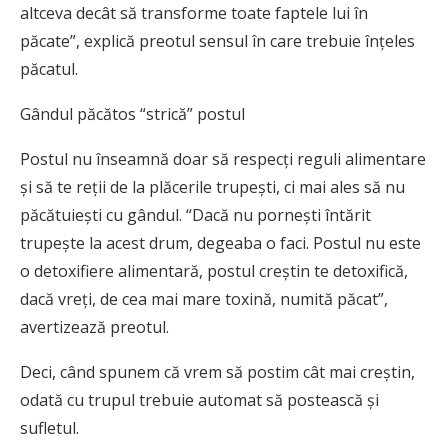
altceva decât să transforme toate faptele lui în
păcate”, explică preotul sensul în care trebuie înţeles
păcatul.
Gândul păcătos “strică” postul
Postul nu înseamnă doar să respecţi reguli alimentare
şi să te reţii de la plăcerile trupeşti, ci mai ales să nu
păcătuieşti cu gândul. “Dacă nu porneşti întărit
trupeşte la acest drum, degeaba o faci. Postul nu este
o detoxifiere alimentară, postul creştin te detoxifică,
dacă vreţi, de cea mai mare toxină, numită păcat”,
avertizează preotul.
Deci, când spunem că vrem să postim cât mai creştin,
odată cu trupul trebuie automat să postească şi
sufletul.