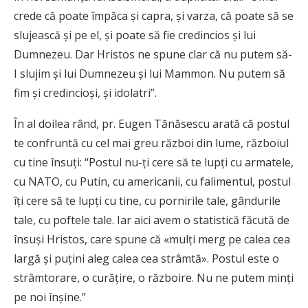
crede că poate împăca şi capra, şi varza, că poate să se
slujească şi pe el, şi poate să fie credincios şi lui
Dumnezeu. Dar Hristos ne spune clar că nu putem să-
I slujim şi lui Dumnezeu şi lui Mammon. Nu putem să
fim şi credincioşi, şi idolatri”.
În al doilea rând, pr. Eugen Tănăsescu arată că postul
te confruntă cu cel mai greu război din lume, războiul
cu tine însuţi: “Postul nu-ţi cere să te lupţi cu armatele,
cu NATO, cu Putin, cu americanii, cu falimentul, postul
îţi cere să te lupţi cu tine, cu pornirile tale, gândurile
tale, cu poftele tale. Iar aici avem o statistică făcută de
însuşi Hristos, care spune că «mulţi merg pe calea cea
largă şi puţini aleg calea cea strâmtă». Postul este o
strâmtorare, o curăţire, o războire. Nu ne putem minţi
pe noi înşine.”