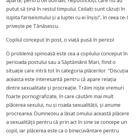
aparte, pentru cei bolnavi, neputincioşi, care nu au
putut să ţină în restul timpului. Ceilalţi sunt căzuţi în
isipita fariseismului şi a luptei cu ei înşişi”, în ceea ce-l
priveşte pe Tănăsescu.
Copilul conceput în post, o viaţă pusă în pericol
O problemă spinoasă este cea a copilului conceput în
perioada postului sau a Săptămânii Mari, fiind o
situaţie care intră tot în categoria plăcerilor. “Discuţia
aceasta este interesantă pentru că apare relaţia
dintre sexualitate şi procreaţie. Trăim nişte vremuri
foarte pornografizate, în care căutăm mai mult
plăcerea sexului, nu şi roada sexualităţii, şi anume
procrearea. Dumnezeu a lăsat omului această plăcere
a sexualităţii pentru că prin act în sine se concepe un
copil, iar plăcerea este ca o binecuvântare pentru