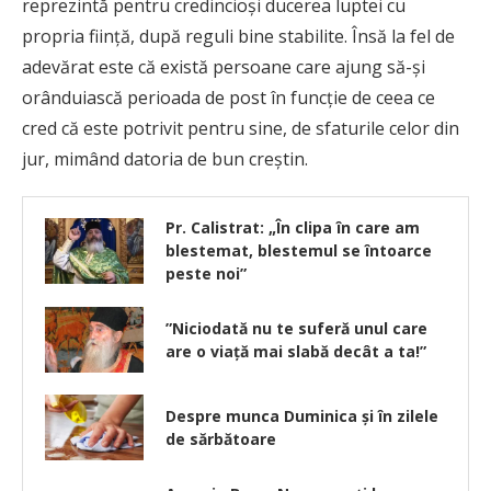
reprezintă pentru credincioşi ducerea luptei cu
propria fiinţă, după reguli bine stabilite. Însă la fel de
adevărat este că există persoane care ajung să-şi
orânduiască perioada de post în funcţie de ceea ce
cred că este potrivit pentru sine, de sfaturile celor din
jur, mimând datoria de bun creştin.
Pr. Calistrat: „În clipa în care am
blestemat, blestemul se întoarce
peste noi”
”Niciodată nu te suferă unul care
are o viaţă mai slabă decât a ta!”
Despre munca Duminica și în zilele
de sărbătoare