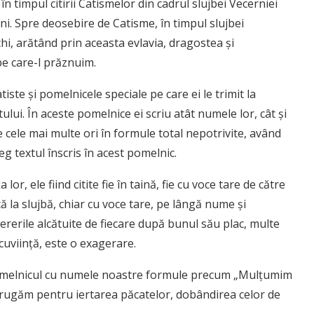
ă, în timpul citirii Catismelor din cadrul slujbei Vecerniei
răni. Spre deosebire de Catisme, în timpul slujbei
chi, arătând prin aceasta evlavia, dragostea şi
pe care-l prăznuim.
te şi pomelnicele speciale pe care ei le trimit la
tului. În aceste pomelnice ei scriu atât numele lor, cât şi
 cele mai multe ori în formule total nepotrivite, având
eg textul înscris în acest pomelnic.
or, ele fiind citite fie în taină, fie cu voce tare de către
ă la slujbă, chiar cu voce tare, pe lângă nume şi
cererile alcătuite de fiecare după bunul său plac, multe
cuviinţă, este o exagerare.
a pomelnicul cu numele noastre formule precum „Mulţumim
 rugăm pentru iertarea păcatelor, dobândirea celor de