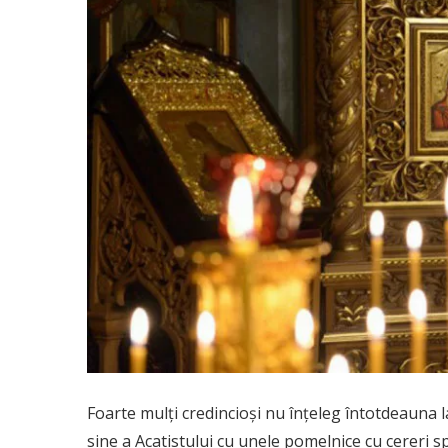
Foarte mulţi credincioşi nu înţeleg întotdeauna l
sine a Acatistului cu unele pomelnice cu cereri spe