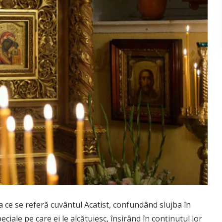
a ce se referă cuvântul Acatist, confundând slujba în
ciale pe care ei le alcătuiesc, înşirând în conţinutul lor