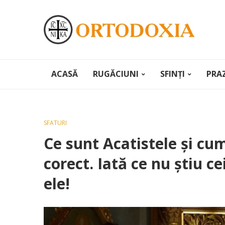
ACASĂ
RUGĂCIUNI
SFINȚI
PRA
SFATURI
Ce sunt Acatistele şi cum
corect. Iată ce nu știu 
ele!