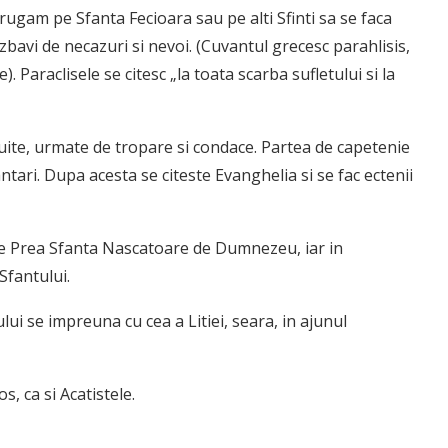
rugam pe Sfanta Fecioara sau pe alti Sfinti sa se faca
zbavi de necazuri si nevoi. (Cuvantul grecesc parahlisis,
 Paraclisele se citesc „la toata scarba sufletului si la
uite, urmate de tropare si condace. Partea de capetenie
ri. Dupa acesta se citeste Evanghelia si se fac ectenii
re Prea Sfanta Nascatoare de Dumnezeu, iar in
 Sfantului.
ului se impreuna cu cea a Litiei, seara, in ajunul
os, ca si Acatistele.