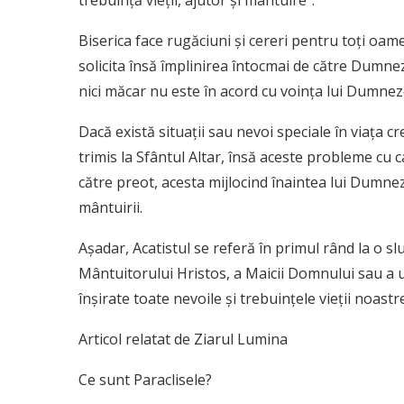
trebuinţă vieţii, ajutor şi mântuire”.
Biserica face rugăciuni şi cereri pentru toţi oamen
solicita însă împlinirea întocmai de către Dumnez
nici măcar nu este în acord cu voinţa lui Dumneze
Dacă există situaţii sau nevoi speciale în viaţa cr
trimis la Sfântul Altar, însă aceste probleme cu ca
către preot, acesta mijlocind înaintea lui Dumnez
mântuirii.
Aşadar, Acatistul se referă în primul rând la o slu
Mântuitorului Hristos, a Maicii Domnului sau a u
înşirate toate nevoile şi trebuinţele vieţii noast
Articol relatat de Ziarul Lumina
Ce sunt Paraclisele?