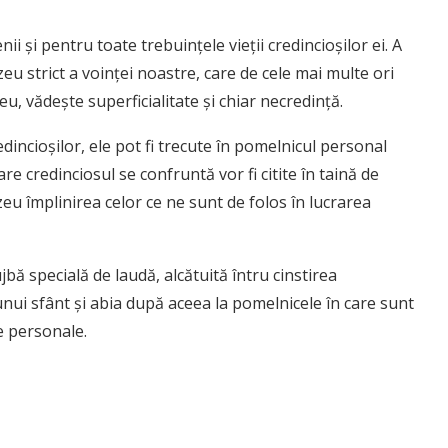
ii şi pentru toate trebuinţele vieţii credincioşilor ei. A
eu strict a voinţei noastre, care de cele mai multe ori
u, vădeşte superficialitate şi chiar necredinţă.
edincioşilor, ele pot fi trecute în pomelnicul personal
re credinciosul se confruntă vor fi citite în taină de
eu împlinirea celor ce ne sunt de folos în lucrarea
jbă specială de laudă, alcătuită întru cinstirea
nui sfânt şi abia după aceea la pomelnicele în care sunt
re personale.