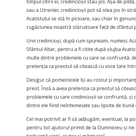
timpul citirii ei, credincioşii stau jos. Aşa de pild
sau a Utreniei, credincioşii pot să stea jos în st
Acatistului se stă în picioare, sau chiar în genun
rugăciunea noastră stăruitoare faţă de sfântul 
Unii credincioşi, după cum spuneam, numesc Acatis
Sfântul Altar, pentru a fi citite după slujba Acatis
multe dintre problemele cu care se confruntă, de
pretenţia ca preotul să citească cu voce tare într
Desigur că pomelnicele îşi au rostul şi importanţa l
preot. Însă a avea pretenţia ca preotul să citeasc
problemele cu care credincioşii se confruntă, şi 
dintre ele fiind neîntemeiate sau lipsite de bună 
Cel mai potrivit ar fi să adăugăm, eventual, l
pentru tot ajutorul primit de la Dumnezeu şi ne