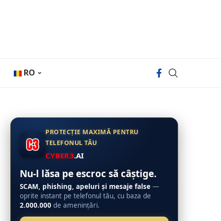
RO
PROTECȚIE MAXIMĂ PENTRU
TELEFONUL TĂU
CYBER3
.AI
Nu-l lăsa pe escroc să câștige.
SCAM, phishing, apeluri și mesaje false
—
oprite instant pe telefonul tău, cu baza de
2.000.000
de amenințări.