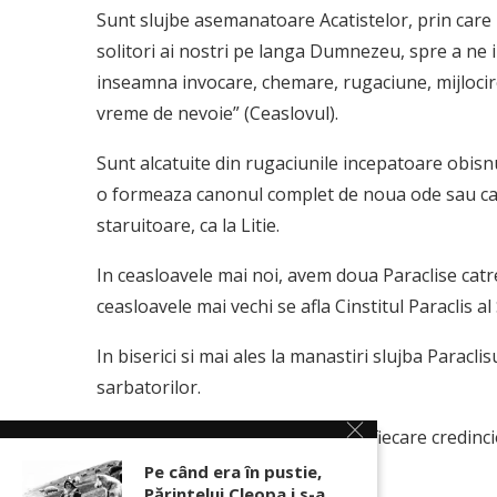
Sunt slujbe asemanatoare Acatistelor, prin care 
solitori ai nostri pe langa Dumnezeu, spre a ne i
inseamna invocare, chemare, rugaciune, mijlocire).
vreme de nevoie” (Ceaslovul).
Sunt alcatuite din rugaciunile incepatoare obisn
o formeaza canonul complet de noua ode sau canta
staruitoare, ca la Litie.
In ceasloavele mai noi, avem doua Paraclise cat
ceasloavele mai vechi se afla Cinstitul Paraclis al
In biserici si mai ales la manastiri slujba Paraclis
sarbatorilor.
Paraclisele se pot citi si acasa, de fiecare credinci
Pe când era în pustie,
Sursa: crestinortodox.ro
Părintelui Cleopa i s-a