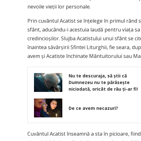
nevoile vieţii lor personale.
Prin cuvântul Acatist se înţelege în primul rând sl
sfânt, aducându-i acestuia laudă pentru viaţa sa
credincioşilor. Slujba Acatistului unui sfânt se ci
înaintea săvârşirii Sfintei Liturghii, fie seara, du
avem şi Acatiste închinate Mântuitorului sau Ma
Nu te descuraja, să ştii că
Dumnezeu nu te părăseşte
niciodată, oricât de rău ţi-ar fi!
De ce avem necazuri?
Cuvântul Acatist înseamnă a sta în picioare, fiind