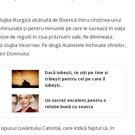
ujba liturgică alcătuită de Biserică întru cinstirea unui
 minunată şi pentru minunile pe care le lucrează în viaţa
teşte de regulă în ziua prăznuirii sale, fie dimineaţa,
pă slujba Vecerniei. Pe lângă Acatistele închinate sfinţilor,
icii Domnului.
Dacă iubeşti, te uiţi pe tine şi
trăieşti pentru cel pe care îl
iubeşti…
Un secret excelent pentru o
relație bună cu soacra
 opusul cuvântului Catismă, care indică faptul că, în