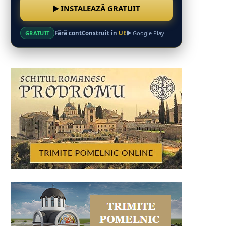
INSTALEAZĂ GRATUIT
Fără cont
Construit în
UE
GRATUIT
Google Play