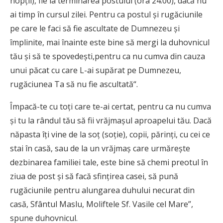
nopţii), fie la terminarea postului (ora 24.00), dacă nu
ai timp în cursul zilei. Pentru ca postul şi rugăciunile
pe care le faci să fie ascultate de Dumnezeu şi
împlinite, mai înainte este bine să mergi la duhovnicul
tău şi să te spovedeşti,pentru ca nu cumva din cauza
unui păcat cu care L-ai supărat pe Dumnezeu,
rugăciunea Ta să nu fie ascultată“.
Împacă-te cu toţi care te-ai certat, pentru ca nu cumva
şi tu la rândul tău să fii vrăjmaşul aproapelui tău. Dacă
năpasta îţi vine de la soţ (soţie), copii, părinţi, cu cei ce
stai în casă, sau de la un vrăjmaş care urmăreşte
dezbinarea familiei tale, este bine să chemi preotul în
ziua de post şi să facă sfinţirea casei, să pună
rugăciunile pentru alungarea duhului necurat din
casă, Sfântul Maslu, Moliftele Sf. Vasile cel Mare”,
spune duhovnicul.