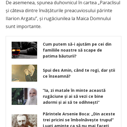
De asemenea, spunea duhovnicul în cartea „Paraclisul
şi câteva dintre învăţăturile preacuviosului părinte
Ilarion Argatu”, şi rugăciunilea la Maica Domnului
sunt importante.
Cum putem să-i ajutăm pe cei din
familiile noastre să scape de
patima băuturii?
Spui des Amin, când te rogi, dar ştii
ce înseamnă?
”Ia, zi matale în minte această
rugăciune şi ai să vezi ce bine
adormi şi ai să te odihneşti”
Părintele Arsenie Boca: „Din aceste
trei pricini se îmbolnăveşte trupul”
Luați aminte ca să nu mai faceți