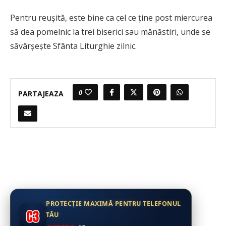
Pentru reuşită, este bine ca cel ce ţine post miercurea
să dea pomelnic la trei biserici sau mănăstiri, unde se
săvârşeşte Sfânta Liturghie zilnic.
0
PARTAJEAZA
PROTECȚIE MAXIMĂ PENTRU TELEFONUL
TĂU