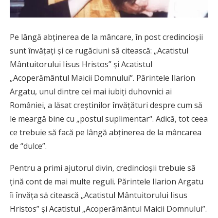
Pe lângă abţinerea de la mâncare, în post credincioşii
sunt învăţaţi şi ce rugăciuni să citească: „Acatistul
Mântuitorului Iisus Hristos” şi Acatistul
„Acoperământul Maicii Domnului”. Părintele Ilarion
Argatu, unul dintre cei mai iubiţi duhovnici ai
României, a lăsat creştinilor învăţături despre cum să
le meargă bine cu „postul suplimentar“. Adică, tot ceea
ce trebuie să facă pe lângă abţinerea de la mâncarea
de “dulce”.
Pentru a primi ajutorul divin, credincioşii trebuie să
ţină cont de mai multe reguli. Părintele Ilarion Argatu
îi învăţa să citească „Acatistul Mântuitorului Iisus
Hristos” şi Acatistul „Acoperământul Maicii Domnului”.