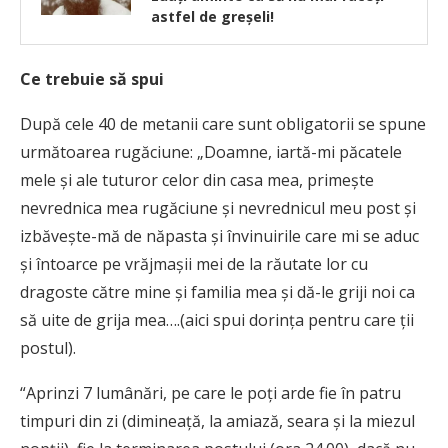
astfel de greșeli!
Ce trebuie să spui
După cele 40 de metanii care sunt obligatorii se spune
următoarea rugăciune: „Doamne, iartă-mi păcatele
mele şi ale tuturor celor din casa mea, primeşte
nevrednica mea rugăciune şi nevrednicul meu post şi
izbăveşte-mă de năpasta şi învinuirile care mi se aduc
şi întoarce pe vrăjmaşii mei de la răutate lor cu
dragoste către mine şi familia mea şi dă-le griji noi ca
să uite de grija mea….(aici spui dorinţa pentru care ţii
postul).
“Aprinzi 7 lumânări, pe care le poţi arde fie în patru
timpuri din zi (dimineaţă, la amiază, seara şi la miezul