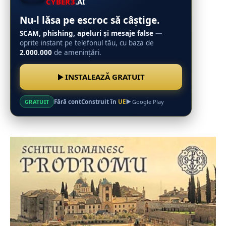
CYBER3
.AI
Nu-l lăsa pe escroc să câștige.
SCAM, phishing, apeluri și mesaje false
—
oprite instant pe telefonul tău, cu baza de
2.000.000
de amenințări.
INSTALEAZĂ GRATUIT
Fără cont
Construit în
UE
GRATUIT
Google Play