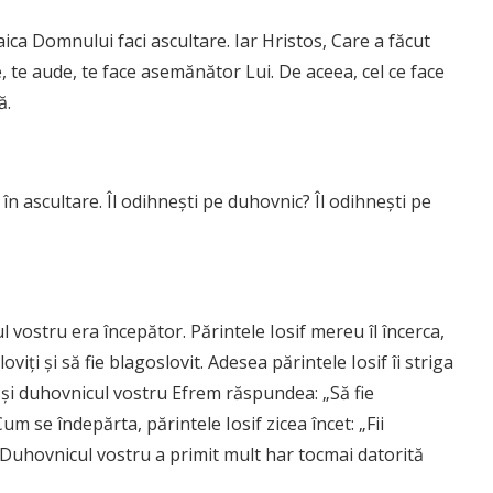
ica Domnului faci ascultare. Iar Hristos, Care a făcut
, te aude, te face asemănător Lui. De aceea, cel ce face
ă.
 în ascultare. Îl odihnești pe duhovnic? Îl odihnești pe
vostru era începător. Părintele Iosif mereu îl încerca,
iți și să fie blagoslovit. Adesea părintele Iosif îi striga
 și duhovnicul vostru Efrem răspundea: „Să fie
m se îndepărta, părintele Iosif zicea încet: „Fii
 Duhovnicul vostru a primit mult har tocmai datorită