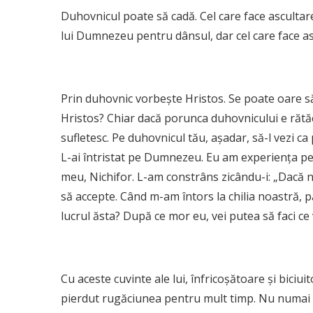
Duhovnicul poate să cadă. Cel care face ascultar
lui Dumnezeu pentru dânsul, dar cel care face as
Prin duhovnic vorbește Hristos. Se poate oare s
Hristos? Chiar dacă porunca duhovnicului e rătăc
sufletesc. Pe duhovnicul tău, așadar, să-l vezi ca p
L-ai întristat pe Dumnezeu. Eu am experiența per
meu, Nichifor. L-am constrâns zicându-i: „Dacă n
să accepte. Când m-am întors la chilia noastră, pă
lucrul ăsta? După ce mor eu, vei putea să faci ce 
Cu aceste cuvinte ale lui, înfricoșătoare și bic
pierdut rugăciunea pentru mult timp. Nu numai că