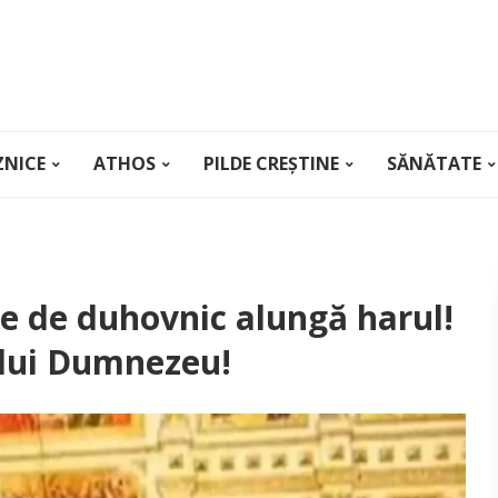
ZNICE
ATHOS
PILDE CREȘTINE
SĂNĂTATE
e de duhovnic alungă harul!
 lui Dumnezeu!