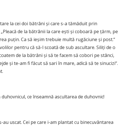
are la cei doi bătrâni și care s-a tămăduit prin
„Pleacă de la bătrânii la care ești și coboară pe țărm, pe
rea puțin. Ca să ieșim trebuie multă rugăciune și post.“
olilor pentru că să-l scoată de sub ascultare. Siliți de o
oatem de la bătrâni și să te facem să cobori pe stânci,
de și te-am fi făcut să sari în mare, adică să te sinucizi“.
t.
ă duhovnicul, ce înseamnă ascultarea de duhovnic!
s-au uscat. Cei pe care i-am plantat cu binecuvântarea