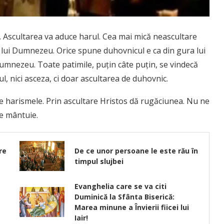
. Ascultarea va aduce harul. Cea mai mică neascultare
 lui Dumnezeu. Orice spune duhovnicul e ca din gura lui
umnezeu. Toate patimile, puțin câte puțin, se vindecă
ul, nici asceza, ci doar ascultarea de duhovnic.
e harismele. Prin ascultare Hristos dă rugăciunea. Nu ne
e mântuie.
re
De ce unor persoane le este rău în
timpul slujbei
Evanghelia care se va citi
Duminică la Sfânta Biserică:
Marea minune a Învierii fiicei lui
Iair!