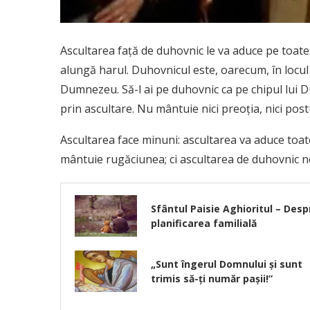
Ascultarea față de duhovnic le va aduce pe toate
alungă harul. Duhovnicul este, oarecum, în locul
Dumnezeu. Să-l ai pe duhovnic ca pe chipul lui D
prin ascultare. Nu mântuie nici preoția, nici post
Ascultarea face minuni: ascultarea va aduce toat
mântuie rugăciunea; ci ascultarea de duhovnic n
Sfântul Paisie Aghioritul – Desp
planificarea familială
„Sunt îngerul Domnului şi sunt
trimis să-ţi număr paşii!”