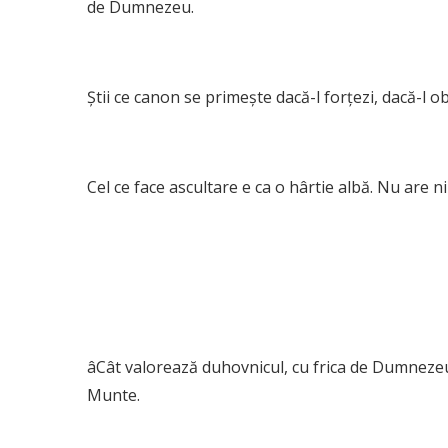
de Dumnezeu.
Știi ce canon se primește dacă-l forțezi, dacă-l o
Cel ce face ascultare e ca o hârtie albă. Nu are ni
âCât valorează duhovnicul, cu frica de Dumnezeu
Munte.