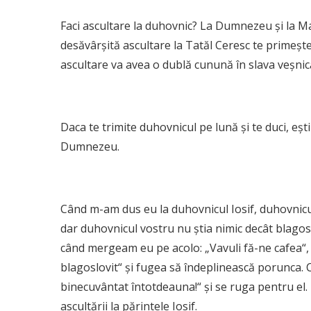
Faci ascultare la duhovnic? La Dumnezeu și la Ma
desăvârșită ascultare la Tatăl Ceresc te primește
ascultare va avea o dublă cunună în slava veșnic
Daca te trimite duhovnicul pe lună și te duci, ești
Dumnezeu.
Când m-am dus eu la duhovnicul Iosif, duhovnicul 
dar duhovnicul vostru nu știa nimic decât blagoslov
când mergeam eu pe acolo: „Vavuli fă-ne cafea“,
blagoslovit“ și fugea să îndeplinească porunca. Cu
binecuvântat întotdeauna!“ și se ruga pentru el.
ascultării la părintele Iosif.