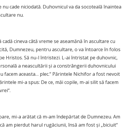
e nu cade niciodată. Duhovnicul va da socoteală înaintea
cultare nu.
ă cadă cineva câtă vreme se aseamănă în ascultare cu
ită, Dumnezeu, pentru ascultare, o va întoarce în folos
e Hristos. Să nu-l întristezi. L-ai întristat pe duhovnic,
sonală a neascultării și a constrângerii duhovnicului
u facem aceasta… plec.“ Părintele Nichifor a fost nevoit
rintele mi-a spus: De ce, măi copile, m-ai silit să facem
vrei“.
iuitoare, mi-a arătat că m-am îndepărtat de Dumnezeu. Am
 am pierdut harul rugăciunii, însă am fost și „biciuit“