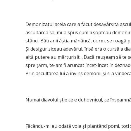
Demonizatul acela care a făcut desăvârșită ascult
ascultarea sa, mi-a spus cum îi șopteau demonii: 
stânci. Bătranii ăștia mănâncă, dorm, se roagă p
Și desigur ziceau adevărul, însă era o cursă a diav
altă putere au mărturisit: „Dacă reușeam să te sc
spre țărm, te-am fi aruncat încet-încet în deznădej
Prin ascultarea lui a învins demonii și s-a vindeca
Numai diavolul știe ce e duhovnicul, ce înseamn
Făcându-mi eu odată voia și plantând pomi, toți 