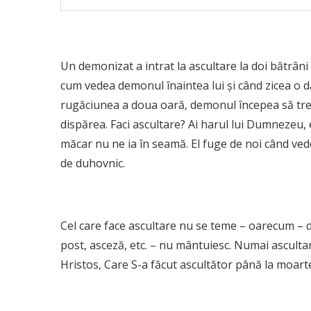
Un demonizat a intrat la ascultare la doi bătrâni ș
cum vedea demonul înaintea lui și când zicea o d
rugăciunea a doua oară, demonul începea să tre
dispărea. Faci ascultare? Ai harul lui Dumnezeu, eș
măcar nu ne ia în seamă. El fuge de noi când ved
de duhovnic.
Cel care face ascultare nu se teme – oarecum – d
post, asceză, etc. – nu mântuiesc. Numai ascult
Hristos, Care S-a făcut ascultător până la moarte