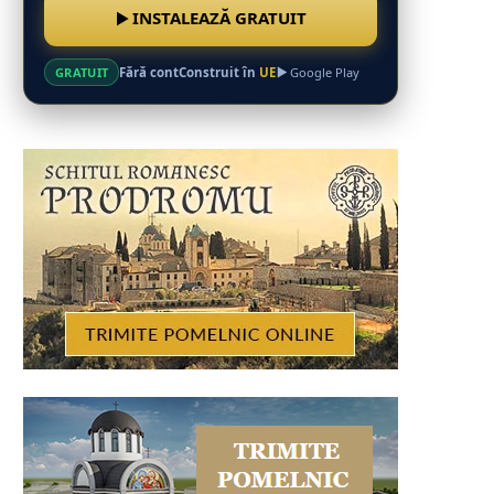
INSTALEAZĂ GRATUIT
Fără cont
Construit în
UE
GRATUIT
Google Play