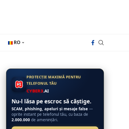
RO
PROTECȚIE MAXIMĂ PENTRU
TELEFONUL TĂU
CYBER3
.AI
Nu-l lăsa pe escroc să câștige.
SCAM, phishing, apeluri și mesaje false
—
oprite instant pe telefonul tău, cu baza de
2.000.000
de amenințări.