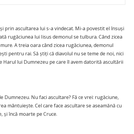
i prin ascultarea lui s-a vindecat. Mi-a povestit el însuși
ată rugăciunea lui Iisus demonul se tulbura. Când zicea
mure. A treia oara când zicea rugăciunea, demonul
ti pentru rai. Să știți că diavolul nu se teme de noi, nici
e Harul lui Dumnezeu pe care îl avem datorită ascultării
e Dumnezeu. Nu faci ascultare? Fă ce vrei: rugăciune,
area mântuiește. Cel care face ascultare se aseamănă cu
, și încă moarte pe Cruce.