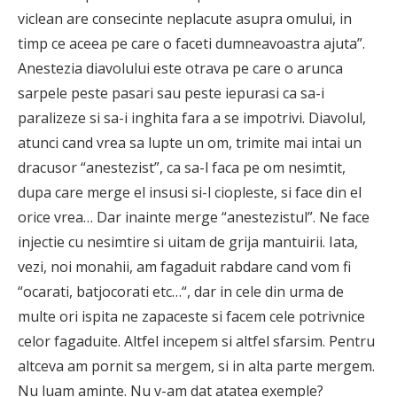
viclean are consecinte neplacute asupra omului, in
timp ce aceea pe care o faceti dumneavoastra ajuta”.
Anestezia diavolului este otrava pe care o arunca
sarpele peste pasari sau peste iepurasi ca sa-i
paralizeze si sa-i inghita fara a se impotrivi. Diavolul,
atunci cand vrea sa lupte un om, trimite mai intai un
dracusor “anestezist”, ca sa-l faca pe om nesimtit,
dupa care merge el insusi si-l ciopleste, si face din el
orice vrea… Dar inainte merge “anestezistul”. Ne face
injectie cu nesimtire si uitam de grija mantuirii. Iata,
vezi, noi monahii, am fagaduit rabdare cand vom fi
“ocarati, batjocorati etc…“, dar in cele din urma de
multe ori ispita ne zapaceste si facem cele potrivnice
celor fagaduite. Altfel incepem si altfel sfarsim. Pentru
altceva am pornit sa mergem, si in alta parte mergem.
Nu luam aminte. Nu v-am dat atatea exemple?