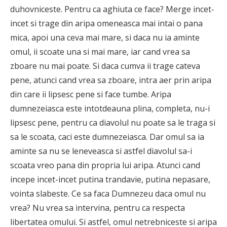
duhovniceste. Pentru ca aghiuta ce face? Merge incet-
incet si trage din aripa omeneasca mai intai o pana
mica, apoi una ceva mai mare, si daca nu ia aminte
omul, ii scoate una si mai mare, iar cand vrea sa
zboare nu mai poate. Si daca cumva ii trage cateva
pene, atunci cand vrea sa zboare, intra aer prin aripa
din care ii lipsesc pene si face tumbe. Aripa
dumnezeiasca este intotdeauna plina, completa, nu-i
lipsesc pene, pentru ca diavolul nu poate sa le traga si
sa le scoata, caci este dumnezeiasca. Dar omul sa ia
aminte sa nu se leneveasca si astfel diavolul sa-i
scoata vreo pana din propria lui aripa. Atunci cand
incepe incet-incet putina trandavie, putina nepasare,
vointa slabeste. Ce sa faca Dumnezeu daca omul nu
vrea? Nu vrea sa intervina, pentru ca respecta
libertatea omului. Si astfel, omul netrebniceste si aripa