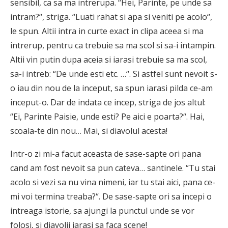
sensibil, ca sa ma intrerupa. “Hei, Parinte, pe unde sa
intram?“, striga. “Luati rahat si apa si veniti pe acolo“,
le spun. Altii intra in curte exact in clipa aceea si ma
intrerup, pentru ca trebuie sa ma scol si sa-i intampin.
Altii vin putin dupa aceia si iarasi trebuie sa ma scol,
sa-i intreb: “De unde esti etc. …“. Si astfel sunt nevoit s-
o iau din nou de la inceput, sa spun iarasi pilda ce-am
inceput-o. Dar de indata ce incep, striga de jos altul:
“Ei, Parinte Paisie, unde esti? Pe aici e poarta?“. Hai,
scoala-te din nou… Mai, si diavolul acesta!
Intr-o zi mi-a facut aceasta de sase-sapte ori pana
cand am fost nevoit sa pun cateva… santinele. “Tu stai
acolo si vezi sa nu vina nimeni, iar tu stai aici, pana ce-
mi voi termina treaba?“. De sase-sapte ori sa incepi o
intreaga istorie, sa ajungi la punctul unde se vor
folosi, si diavolii iarasi sa faca scene!