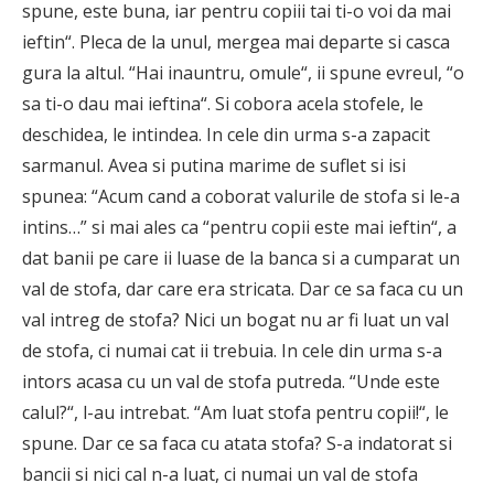
spune, este buna, iar pentru copiii tai ti-o voi da mai
ieftin“. Pleca de la unul, mergea mai departe si casca
gura la altul. “Hai inauntru, omule“, ii spune evreul, “o
sa ti-o dau mai ieftina“. Si cobora acela stofele, le
deschidea, le intindea. In cele din urma s-a zapacit
sarmanul. Avea si putina marime de suflet si isi
spunea: “Acum cand a coborat valurile de stofa si le-a
intins…” si mai ales ca “pentru copii este mai ieftin“, a
dat banii pe care ii luase de la banca si a cumparat un
val de stofa, dar care era stricata. Dar ce sa faca cu un
val intreg de stofa? Nici un bogat nu ar fi luat un val
de stofa, ci numai cat ii trebuia. In cele din urma s-a
intors acasa cu un val de stofa putreda. “Unde este
calul?“, l-au intrebat. “Am luat stofa pentru copii!“, le
spune. Dar ce sa faca cu atata stofa? S-a indatorat si
bancii si nici cal n-a luat, ci numai un val de stofa