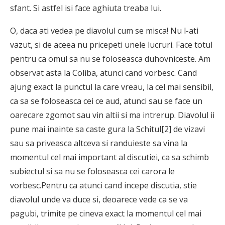
sfant. Si astfel isi face aghiuta treaba lui.
O, daca ati vedea pe diavolul cum se misca! Nu l-ati
vazut, si de aceea nu pricepeti unele lucruri. Face totul
pentru ca omul sa nu se foloseasca duhovniceste. Am
observat asta la Coliba, atunci cand vorbesc. Cand
ajung exact la punctul la care vreau, la cel mai sensibil,
ca sa se foloseasca cei ce aud, atunci sau se face un
oarecare zgomot sau vin altii si ma intrerup. Diavolul ii
pune mai inainte sa caste gura la Schitul[2] de vizavi
sau sa priveasca altceva si randuieste sa vina la
momentul cel mai important al discutiei, ca sa schimb
subiectul si sa nu se foloseasca cei carora le
vorbesc.Pentru ca atunci cand incepe discutia, stie
diavolul unde va duce si, deoarece vede ca se va
pagubi, trimite pe cineva exact la momentul cel mai