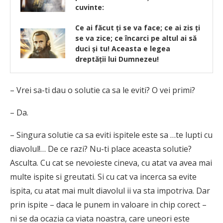
cuvinte:
Ce ai făcut ţi se va face; ce ai zis ţi
se va zice; ce încarci pe altul ai să
duci şi tu! Aceasta e legea
dreptății lui Dumnezeu!
– Vrei sa-ti dau o solutie ca sa le eviti? O vei primi?
– Da.
– Singura solutie ca sa eviti ispitele este sa …te lupti cu
diavolul!… De ce razi? Nu-ti place aceasta solutie?
Asculta. Cu cat se nevoieste cineva, cu atat va avea mai
multe ispite si greutati. Si cu cat va incerca sa evite
ispita, cu atat mai mult diavolul ii va sta impotriva. Dar
prin ispite – daca le punem in valoare in chip corect –
ni se da ocazia ca viata noastra, care uneori este