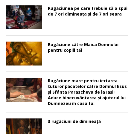
Rugăciunea pe care trebuie să o spui
de 7 ori dimineața și de 7 ori seara
Rugăciune către Maica Domnului
pentru copiii tăi
Rugăciune mare pentru iertarea
tuturor păcatelor către Domnul Iisus
şi Sfânta Parascheva de la Iaşi!
Aduce binecuvântarea şi ajutorul lui
Dumnezeu în casa ta:
3 rugăciuni de dimineață