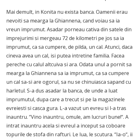
Mai demult, in Konita nu exista banca. Oamenii erau
nevoiti sa mearga la Ghiannena, cand voiau sa ia
vreun imprumut. Asadar porneau cativa din satele din
imprejurimi si mergeau 72 de kilometri pe jos sa ia
imprumut, ca sa cumpere, de pilda, un cal. Atunci, daca
cineva avea un cal, isi putea intretine familia. Facea
pereche cu calul altcuiva si ara. Odata unul a pornit sa
mearga la Ghiannena sa ia imprumut, ca sa cumpere
un cal sa-si are ogorul, sa nu se chinuiasca sapand cu
harletul. S-a dus asadar la banca, de unde a luat
imprumutul, dupa care a trecut si pe la magazinele
evreiesti si casca gura. L-a vazut un evreu si l-a tras
inauntru. “Vino inauntru, omule, am lucruri bune!“. A
intrat inauntru acela si evreul a inceput sa coboare
topurile de stofa din rafturi. Le lua, le scutura. “Ia-o“, ii