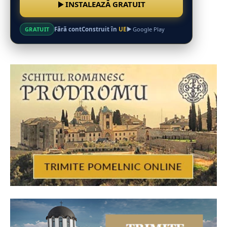
INSTALEAZĂ GRATUIT
Fără cont
Construit în
UE
GRATUIT
Google Play