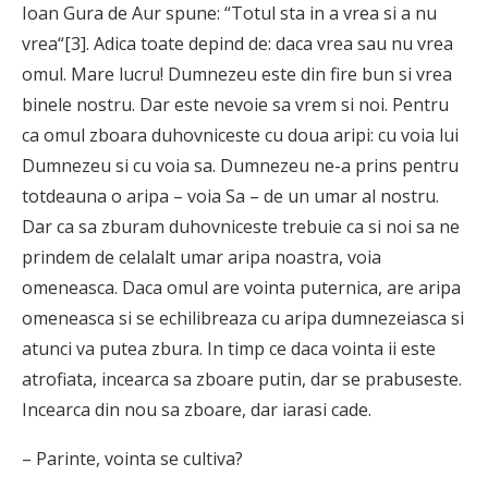
Ioan Gura de Aur spune: “Totul sta in a vrea si a nu
vrea“[3]. Adica toate depind de: daca vrea sau nu vrea
omul. Mare lucru! Dumnezeu este din fire bun si vrea
binele nostru. Dar este nevoie sa vrem si noi. Pentru
ca omul zboara duhovniceste cu doua aripi: cu voia lui
Dumnezeu si cu voia sa. Dumnezeu ne-a prins pentru
totdeauna o aripa – voia Sa – de un umar al nostru.
Dar ca sa zburam duhovniceste trebuie ca si noi sa ne
prindem de celalalt umar aripa noastra, voia
omeneasca. Daca omul are vointa puternica, are aripa
omeneasca si se echilibreaza cu aripa dumnezeiasca si
atunci va putea zbura. In timp ce daca vointa ii este
atrofiata, incearca sa zboare putin, dar se prabuseste.
Incearca din nou sa zboare, dar iarasi cade.
– Parinte, vointa se cultiva?