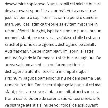
desavarsire copilaresc. Numai copiii cei mici se bucura
de asa ceva si spun: “Le-a aprins!“. Adica aceasta se
justifica pentru copiii cei mici, iar nu pentru oamenii
mari. Sau, desi stim ca trebuie sa evitam miscarile in
timpul Sfintei Liturghii, ispititorul poate pune, intr-un
moment sfant, pe o sora sa rasfoiasca foile la strana
si astfel pricinuieste zgomot, distragand pe ceilalti.
Aud “fas-fas“, “Ce se intampla?“, imi spun, si astfel
mintea fuge de la Dumnezeu si se bucura aghiuta. De
aceea sa luam aminte sa nu facem pricini de
distragere a atentiei celorlalti in timpul slujbei.
Pricinuim paguba oamenilor si nu ne dam seama. Sau
urmariti o citire. Cand citetul ajunge la punctul cel mai
sfant, prin care se vor ajuta oamenii, atunci sau se va
tranti usa cu putere de curent, sau va tusi cineva si le
va distrage atentia si nu se vor folosi de acel cuvant