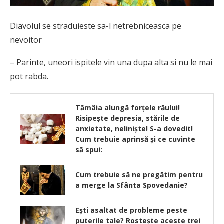
Diavolul se straduieste sa-l netrebniceasca pe
nevoitor
– Parinte, uneori ispitele vin una dupa alta si nu le mai
pot rabda.
Tămâia alungă forţele răului!
Risipeşte depresia, stările de
anxietate, nelinişte! S-a dovedit!
Cum trebuie aprinsă şi ce cuvinte
să spui:
Cum trebuie să ne pregătim pentru
a merge la Sfânta Spovedanie?
Ești asaltat de probleme peste
puterile tale? Rostește aceste trei