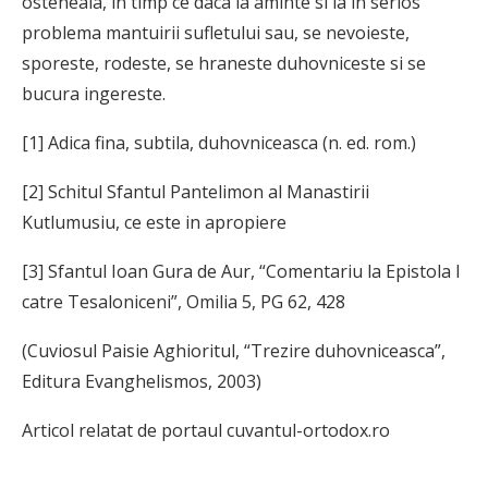
osteneala, in timp ce daca ia aminte si ia in serios
problema mantuirii sufletului sau, se nevoieste,
sporeste, rodeste, se hraneste duhovniceste si se
bucura ingereste.
[1] Adica fina, subtila, duhovniceasca (n. ed. rom.)
[2] Schitul Sfantul Pantelimon al Manastirii
Kutlumusiu, ce este in apropiere
[3] Sfantul Ioan Gura de Aur, “Comentariu la Epistola I
catre Tesaloniceni”, Omilia 5, PG 62, 428
(Cuviosul Paisie Aghioritul, “Trezire duhovniceasca”,
Editura Evanghelismos, 2003)
Articol relatat de portaul cuvantul-ortodox.ro