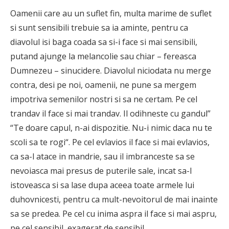
Oamenii care au un suflet fin, multa marime de suflet
si sunt sensibili trebuie sa ia aminte, pentru ca
diavolul isi baga coada sa si-i face si mai sensibili,
putand ajunge la melancolie sau chiar – fereasca
Dumnezeu – sinucidere. Diavolul niciodata nu merge
contra, desi pe noi, oamenii, ne pune sa mergem
impotriva semenilor nostri si sa ne certam. Pe cel
trandav il face si mai trandav. Il odihneste cu gandul”
“Te doare capul, n-ai dispozitie. Nu-i nimic daca nu te
scoli sa te rogi“. Pe cel evlavios il face si mai evlavios,
ca sa-l atace in mandrie, sau il imbranceste sa se
nevoiasca mai presus de puterile sale, incat sa-l
istoveasca si sa lase dupa aceea toate armele lui
duhovnicesti, pentru ca mult-nevoitorul de mai inainte
sa se predea. Pe cel cu inima aspra il face si mai aspru,
pe cel sensibil, exagerat de sensibil.