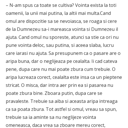
– N-am spus ca toate se cultiva? Vointa exista la toti
oamenii, la unii mai putina, la altii mai multa.Cand
omul are dispozitie sa se nevoiasca, se roaga si cere
de la Dumnezeu sa-i mareasca vointa si Dumnezeu il
ajuta. Cand omul nu sporeste, atunci sa stie ca ori nu
pune vointa deloc, sau putina, si aceea slaba, lucru
care iarasi nu ajuta. Sa presupunem ca o pasare are o
aripa buna, dar o neglijeaza pe cealalta. Ii cad cateva
pene, dupa care nu mai poate zbura cum trebuie. O
aripa lucreaza corect, cealalta este insa ca un pieptene
stricat. O misca, dar intra aer prin ea si pasarea nu
poate zbura bine. Zboara putin, dupa care se
pravaleste. Trebuie sa aiba si aceasta aripa intreaga
ca sa poata zbura. Tot astfel si omul, vreau sa spun,
trebuie sa ia aminte sa nu neglijeze vointa
omeneasca, daca vrea sa zboare mereu corect,