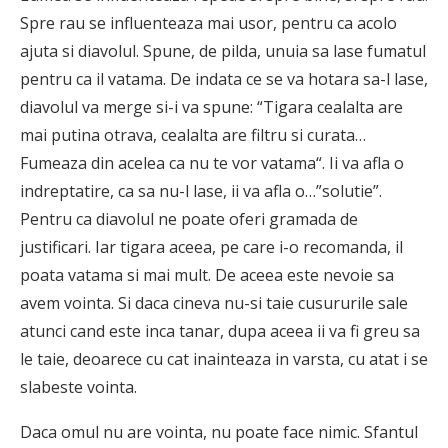
Spre rau se influenteaza mai usor, pentru ca acolo
ajuta si diavolul. Spune, de pilda, unuia sa lase fumatul
pentru ca il vatama. De indata ce se va hotara sa-l lase,
diavolul va merge si-i va spune: “Tigara cealalta are
mai putina otrava, cealalta are filtru si curata…
Fumeaza din acelea ca nu te vor vatama“. Ii va afla o
indreptatire, ca sa nu-l lase, ii va afla o…”solutie”.
Pentru ca diavolul ne poate oferi gramada de
justificari. Iar tigara aceea, pe care i-o recomanda, il
poata vatama si mai mult. De aceea este nevoie sa
avem vointa. Si daca cineva nu-si taie cusururile sale
atunci cand este inca tanar, dupa aceea ii va fi greu sa
le taie, deoarece cu cat inainteaza in varsta, cu atat i se
slabeste vointa.
Daca omul nu are vointa, nu poate face nimic. Sfantul