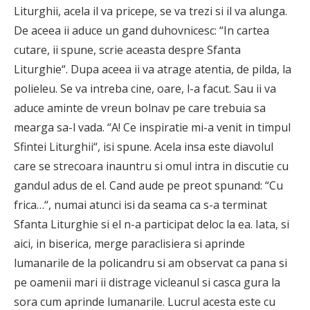
Liturghii, acela il va pricepe, se va trezi si il va alunga.
De aceea ii aduce un gand duhovnicesc: “In cartea
cutare, ii spune, scrie aceasta despre Sfanta
Liturghie“. Dupa aceea ii va atrage atentia, de pilda, la
polieleu. Se va intreba cine, oare, l-a facut. Sau ii va
aduce aminte de vreun bolnav pe care trebuia sa
mearga sa-l vada. “A! Ce inspiratie mi-a venit in timpul
Sfintei Liturghii“, isi spune. Acela insa este diavolul
care se strecoara inauntru si omul intra in discutie cu
gandul adus de el. Cand aude pe preot spunand: “Cu
frica…“, numai atunci isi da seama ca s-a terminat
Sfanta Liturghie si el n-a participat deloc la ea. Iata, si
aici, in biserica, merge paraclisiera si aprinde
lumanarile de la policandru si am observat ca pana si
pe oamenii mari ii distrage vicleanul si casca gura la
sora cum aprinde lumanarile. Lucrul acesta este cu