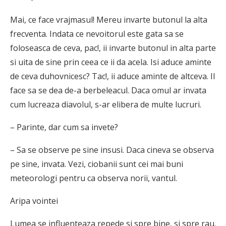
Mai, ce face vrajmasul! Mereu invarte butonul la alta
frecventa. Indata ce nevoitorul este gata sa se
foloseasca de ceva, pac!, ii invarte butonul in alta parte
si uita de sine prin ceea ce ii da acela. Isi aduce aminte
de ceva duhovnicesc? Tac!, ii aduce aminte de altceva. Il
face sa se dea de-a berbeleacul. Daca omul ar invata
cum lucreaza diavolul, s-ar elibera de multe lucruri.
– Parinte, dar cum sa invete?
– Sa se observe pe sine insusi. Daca cineva se observa
pe sine, invata. Vezi, ciobanii sunt cei mai buni
meteorologi pentru ca observa norii, vantul.
Aripa vointei
Lumea se influenteaza repede si spre bine, si spre rau.