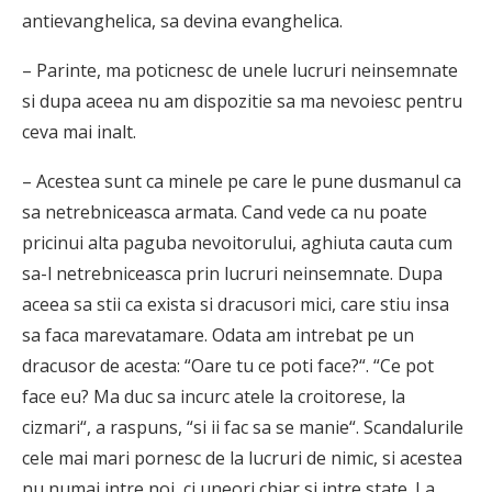
antievanghelica, sa devina evanghelica.
– Parinte, ma poticnesc de unele lucruri neinsemnate
si dupa aceea nu am dispozitie sa ma nevoiesc pentru
ceva mai inalt.
– Acestea sunt ca minele pe care le pune dusmanul ca
sa netrebniceasca armata. Cand vede ca nu poate
pricinui alta paguba nevoitorului, aghiuta cauta cum
sa-l netrebniceasca prin lucruri neinsemnate. Dupa
aceea sa stii ca exista si dracusori mici, care stiu insa
sa faca marevatamare. Odata am intrebat pe un
dracusor de acesta: “Oare tu ce poti face?“. “Ce pot
face eu? Ma duc sa incurc atele la croitorese, la
cizmari“, a raspuns, “si ii fac sa se manie“. Scandalurile
cele mai mari pornesc de la lucruri de nimic, si acestea
nu numai intre noi, ci uneori chiar si intre state. La