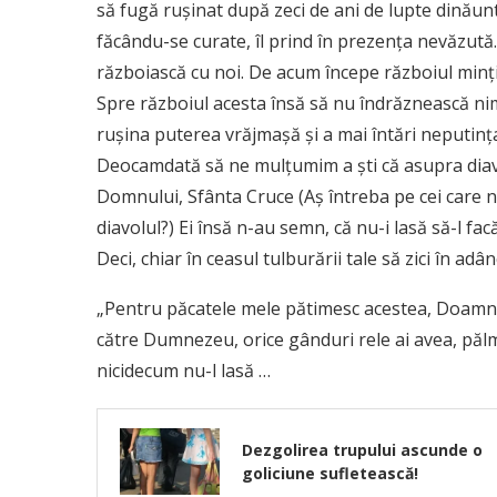
să fugă ruşinat după zeci de ani de lupte dinăuntru
făcându-se curate, îl prind în prezenţa nevăzută
războiască cu noi. De acum începe războiul minţi
Spre războiul acesta însă să nu îndrăznească n
ruşina puterea vrăjmaşă şi a mai întări neputinţ
Deocamdată să ne mulţumim a şti că asupra diavo
Domnului, Sfânta Cruce (Aş întreba pe cei care nu
diavolul?) Ei însă n-au semn, că nu-i lasă să-l fa
Deci, chiar în ceasul tulburării tale să zici în adânc
„Pentru păcatele mele pătimesc acestea, Doamne 
către Dumnezeu, orice gânduri rele ai avea, pălmu
nicidecum nu-l lasă …
Dezgolirea trupului ascunde o
goliciune sufletească!