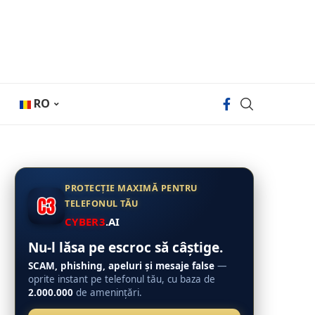
RO
PROTECȚIE MAXIMĂ PENTRU
TELEFONUL TĂU
CYBER3
.AI
Nu-l lăsa pe escroc să câștige.
SCAM, phishing, apeluri și mesaje false
—
oprite instant pe telefonul tău, cu baza de
2.000.000
de amenințări.