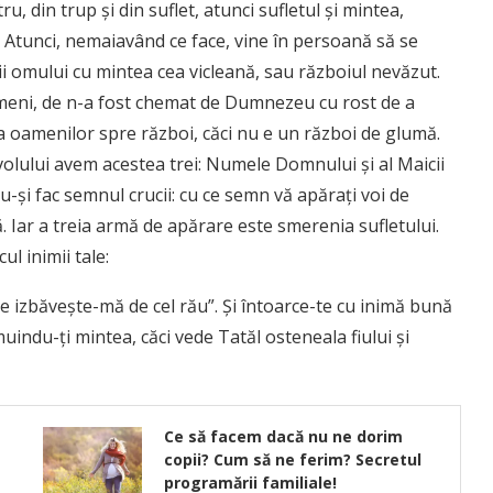
, din trup şi din suflet, atunci sufletul şi mintea,
. Atunci, nemaiavând ce face, vine în persoană să se
i omului cu mintea cea vicleană, sau războiul nevăzut.
imeni, de n-a fost chemat de Dumnezeu cu rost de a
a oamenilor spre război, căci nu e un război de glumă.
lului avem acestea trei: Numele Domnului şi al Maicii
-şi fac semnul crucii: cu ce semn vă apăraţi voi de
că. Iar a treia armă de apărare este smerenia sufletului.
ul inimii tale:
izbăveşte-mă de cel rău”. Şi întoarce-te cu inimă bună
indu-ţi mintea, căci vede Tatăl osteneala fiului şi
Ce să facem dacă nu ne dorim
copii? Cum să ne ferim? Secretul
programării familiale!