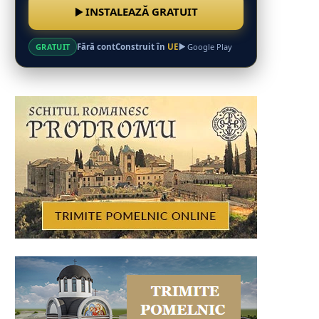
INSTALEAZĂ GRATUIT
Fără cont
Construit în
UE
GRATUIT
Google Play