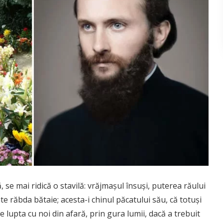
, se mai ridică o stavilă: vrăjmaşul însuşi, puterea răului
e răbda bătaie; acesta-i chinul păcatului său, că totuşi
e lupta cu noi din afară, prin gura lumii, dacă a trebuit