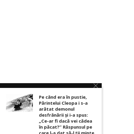
Pe când era în pustie,
Părintelui Cleopa i s-a
arătat demonul
desfrânării şi i-a spus:
„Ce-ar fi dacă vei cădea
în păcat?” Răspunsul pe
care l-a dat să-l ții minte,