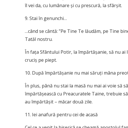
îl vei da, cu lumânare şi cu prescură, la sfârşit.
9. Stai în genunchi…
…când se cântă: ”Pe Tine Te lăudăm, pe Tine bine
Tatăl nostru.
În faţa Sfântului Potir, la împărtăşanie, să nu ai 
cruciş pe piept.
10. După împărtăşanie nu mai săruţi mâna preot
În plus, până nu stai la masă nu mai ai voie să săr
împărtăşească cu Preacuratele Taine, trebuie să p
au împărtăşit – măcar două zile.
11. Iei anafură pentru cei de acasă
Cel ce a venit la biserică se cheamă apostolul fami