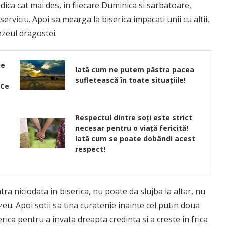
dica cat mai des, in fiiecare Duminica si sarbatoare,
serviciu. Apoi sa mearga la biserica impacati unii cu altii,
zeul dragostei.
de
Iată cum ne putem păstra pacea
sufletească în toate situațiile!
 Ce
Respectul dintre soți este strict
necesar pentru o viață fericită!
Iată cum se poate dobândi acest
respect!
ra niciodata in biserica, nu poate da slujba la altar, nu
u. Apoi sotii sa tina curatenie inainte cel putin doua
iserica pentru a invata dreapta credinta si a creste in frica