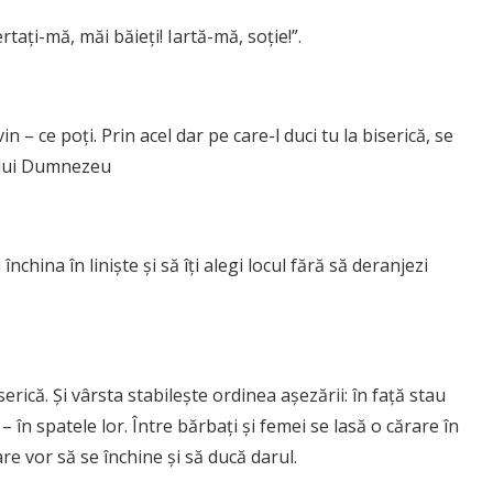
taţi-mă, măi băieţi! Iartă-mă, soţie!”.
– ce poţi. Prin acel dar pe care-l duci tu la biserică, se
ă lui Dumnezeu
închina în linişte şi să îţi alegi locul fără să deranjezi
erică. Şi vârsta stabileşte ordinea aşezării: în faţă stau
i – în spatele lor. Între bărbaţi şi femei se lasă o cărare în
are vor să se închine şi să ducă darul.