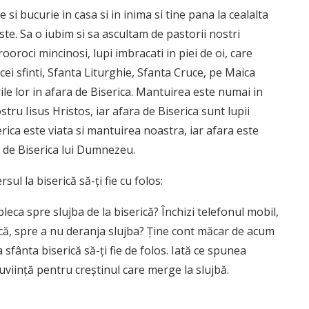
 si bucurie in casa si in inima si tine pana la cealalta
e. Sa o iubim si sa ascultam de pastorii nostri
prooroci mincinosi, lupi imbracati in piei de oi, care
 cei sfinti, Sfanta Liturghie, Sfanta Cruce, pe Maica
ile lor in afara de Biserica. Mantuirea este numai in
tru Iisus Hristos, iar afara de Biserica sunt lupii
erica este viata si mantuirea noastra, iar afara este
a de Biserica lui Dumnezeu.
ul la biserică să-ți fie cu folos:
a pleca spre slujba de la biserică? Închizi telefonul mobil,
rică, spre a nu deranja slujba? Ţine cont măcar de acum
 sfânta biserică să-ţi fie de folos. Iată ce spunea
uviinţă pentru creştinul care merge la slujbă.