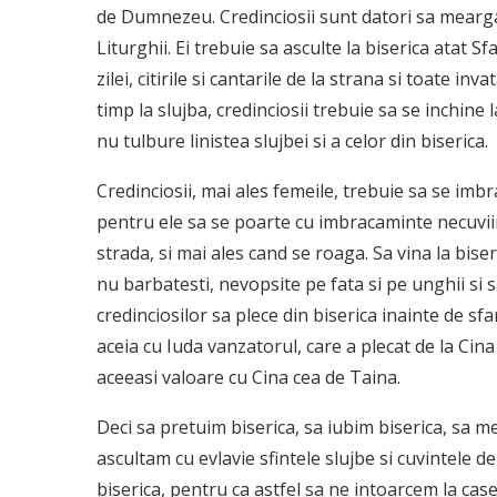
de Dumnezeu. Credinciosii sunt datori sa mearga d
Liturghii. Ei trebuie sa asculte la biserica atat Sf
zilei, citirile si cantarile de la strana si toate i
timp la slujba, credinciosii trebuie sa se inchine
nu tulbure linistea slujbei si a celor din biserica.
Credinciosii, mai ales femeile, trebuie sa se imbr
pentru ele sa se poarte cu imbracaminte necuviinc
strada, si mai ales cand se roaga. Sa vina la bise
nu barbatesti, nevopsite pe fata si pe unghii si sa
credinciosilor sa plece din biserica inainte de sf
aceia cu Iuda vanzatorul, care a plecat de la Cin
aceeasi valoare cu Cina cea de Taina.
Deci sa pretuim biserica, sa iubim biserica, sa m
ascultam cu evlavie sfintele slujbe si cuvintele 
biserica, pentru ca astfel sa ne intoarcem la case