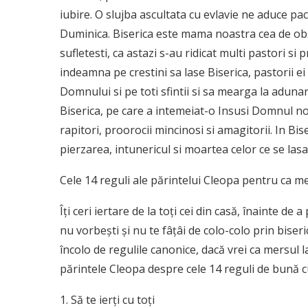
iubire. O slujba ascultata cu evlavie ne aduce pace
Duminica. Biserica este mama noastra cea de obst
sufletesti, ca astazi s-au ridicat multi pastori si 
indeamna pe crestini sa lase Biserica, pastorii ei
Domnului si pe toti sfintii si sa mearga la adunar
Biserica, pe care a intemeiat-o Insusi Domnul nos
rapitori, proorocii mincinosi si amagitorii. In Bis
pierzarea, intunericul si moartea celor ce se las
Cele 14 reguli ale părintelui Cleopa pentru ca mers
Îţi ceri iertare de la toţi cei din casă, înainte de 
nu vorbeşti şi nu te fâţâi de colo-colo prin bise
încolo de regulile canonice, dacă vrei ca mersul la
părintele Cleopa despre cele 14 reguli de bună c
1. Să te ierţi cu toţi