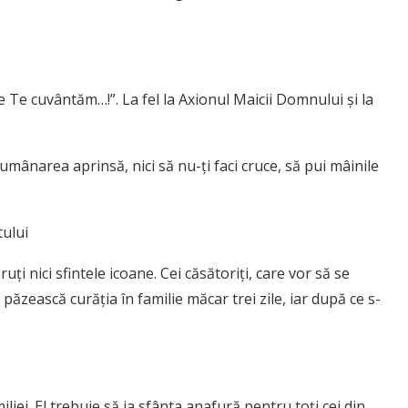
 Te cuvântăm…!”. La fel la Axionul Maicii Domnului şi la
lumânarea aprinsă, nici să nu-ţi faci cruce, să pui mâinile
ului
uţi nici sfintele icoane. Cei căsătoriţi, care vor să se
ăzească curăţia în familie măcar trei zile, iar după ce s-
liei. El trebuie să ia sfânta anafură pentru toţi cei din