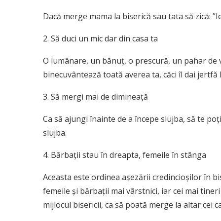
Dacă merge mama la biserică sau tata să zică: ”Ier
2. Să duci un mic dar din casa ta
O lumânare, un bănuţ, o prescură, un pahar de vin 
binecuvântează toată averea ta, căci îl dai jertf
3. Să mergi mai de dimineaţă
Ca să ajungi înainte de a începe slujba, să te poţi 
slujba.
4. Bărbaţii stau în dreapta, femeile în stânga
Aceasta este ordinea aşezării credincioşilor în bis
femeile şi bărbaţii mai vârstnici, iar cei mai tiner
mijlocul bisericii, ca să poată merge la altar cei c