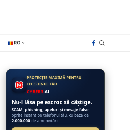
RO
PROTECȚIE MAXIMĂ PENTRU
TELEFONUL TĂU
CYBER3
.AI
Nu-l lăsa pe escroc să câștige.
SCAM, phishing, apeluri și mesaje false
—
oprite instant pe telefonul tău, cu baza de
2.000.000
de amenințări.