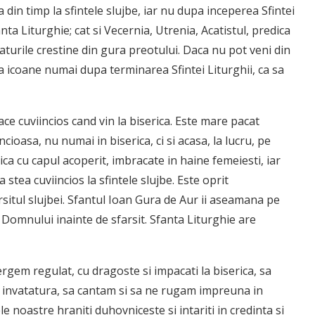
in timp la sfintele slujbe, iar nu dupa inceperea Sfintei
anta Liturghie; cat si Vecernia, Utrenia, Acatistul, predica
nvataturile crestine din gura preotului. Daca nu pot veni din
 la icoane numai dupa terminarea Sfintei Liturghii, ca sa
ace cuviincios cand vin la biserica. Este mare pacat
ioasa, nu numai in biserica, ci si acasa, la lucru, pe
rica cu capul acoperit, imbracate in haine femeiesti, iar
 stea cuviincios la sfintele slujbe. Este oprit
arsitul slujbei. Sfantul Ioan Gura de Aur ii aseamana pe
a Domnului inainte de sfarsit. Sfanta Liturghie are
ergem regulat, cu dragoste si impacati la biserica, sa
de invatatura, sa cantam si sa ne rugam impreuna in
le noastre hraniti duhovniceste si intariti in credinta si