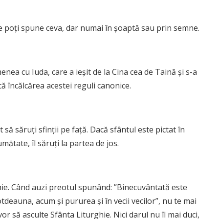
e poţi spune ceva, dar numai în şoaptă sau prin semne.
enea cu Iuda, care a ieşit de la Cina cea de Taină şi s-a
că încălcărea acestei reguli canonice.
 să săruţi sfinţii pe faţă. Dacă sfântul este pictat în
umătate, îl săruţi la partea de jos.
ie. Când auzi preotul spunând: ”Binecuvântată este
otdeauna, acum şi pururea şi în vecii vecilor”, nu te mai
 vor să asculte Sfânta Liturghie. Nici darul nu îl mai duci,