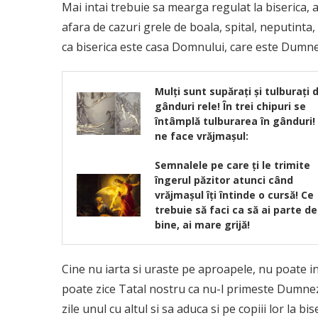
Mai intai trebuie sa mearga regulat la biserica, a
afara de cazuri grele de boala, spital, neputinta, 
ca biserica este casa Domnului, care este Dumne
Mulţi sunt supăraţi şi tulburaţi 
gânduri rele! În trei chipuri se
întâmplă tulburarea în gânduri!
ne face vrăjmaşul:
Semnalele pe care ți le trimite
îngerul păzitor atunci când
vrăjmașul îți întinde o cursă! Ce
trebuie să faci ca să ai parte de
bine, ai mare grijă!
Cine nu iarta si uraste pe aproapele, nu poate int
poate zice Tatal nostru ca nu-l primeste Dumneze
zile unul cu altul si sa aduca si pe copiii lor la b