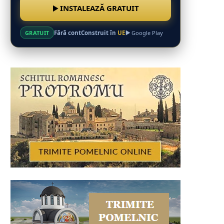
INSTALEAZĂ GRATUIT
Fără cont
Construit în
UE
GRATUIT
Google Play