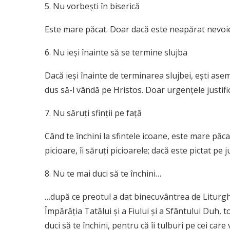
5. Nu vorbeşti în biserică
Este mare păcat. Doar dacă este neapărat nevoi
6. Nu ieşi înainte să se termine slujba
Dacă ieşi înainte de terminarea slujbei, eşti asem
dus să-l vândă pe Hristos. Doar urgenţele justifi
7. Nu săruţi sfinţii pe faţă
Când te închini la sfintele icoane, este mare păcat
picioare, îi săruţi picioarele; dacă este pictat pe j
8. Nu te mai duci să te închini…
…după ce preotul a dat binecuvântrea de Liturgh
Împărăţia Tatălui şi a Fiului şi a Sfântului Duh, t
duci să te închini, pentru că îi tulburi pe cei care