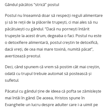
Gândul păcătos “strică” postul
Postul nu înseamnă doar să respecţi reguli alimentare
şi să te reţii de la plăcerile trupeşti, ci mai ales să nu
păcătuieşti cu gândul. “Dacă nu porneşti întărit
trupeşte la acest drum, degeaba o faci. Postul nu este
o detoxifiere alimentară, postul creştin te detoxifică,
dacă vreţi, de cea mai mare toxină, numită păcat”,
avertizează preotul.
Deci, când spunem că vrem să postim cât mai creştin,
odată cu trupul trebuie automat să postească şi
sufletul.
Păcatul cu gândul ţine de ideea că pofta se zămisleşte
mai întâi în gând. De aceea, Hristos spune în
Evanghelie un lucru despre adulter care i-a uimit pe