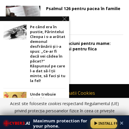
Psalmul 126 pentru pacea în familie
Pe când era în
pustie, Părintelui
Cleopa i s-a arătat
demonul
Sunt 2 rugaciuni pentru mame:
desfrânării şi i-a
pentru fiu si pentru fiica
spus: „Ce-ar fi
dacă vei cădea în
păcat?”
Răspunsul pe care
l-a dat să-l ții
minte, să faci și tu
la fel!
Contact
Informatii Cookies
Unde trebuie
ținută icoana cu
Politică de Confidențialitate
Acest site foloseste
cookies
respectand Regulamentul (UE)
Maica Domnului
TERMENI SI CONDITII DE UTILIZARE
pentru ca
privind protecția persoanelor fizice în ceea ce privește
rugăciunile
prelucrarea datelor cu caracter personal și privind libera
© 2017 - 2026 Ortodoxia |
Termeni și condiții de utilizare
|
Informatii
noastre să prindă
Maximum protection for
✕
Cookies
|
Politică de Confidențialitate
CYBER3
.AI
INSTALL FREE
putere
circulație a acestor date.
Am înțeles
Detalii aici
your phone.