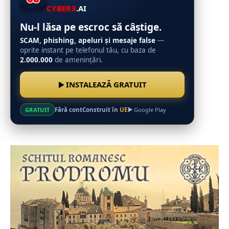
CYBER3
.AI
Nu-l lăsa pe escroc să câștige.
SCAM, phishing, apeluri și mesaje false
—
oprite instant pe telefonul tău, cu baza de
2.000.000
de amenințări.
INSTALEAZĂ GRATUIT
Fără cont
Construit în
UE
GRATUIT
Google Play