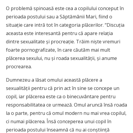
O problemă spinoasă este cea a copilului conceput în
perioada postului sau a Săptămânii Mari, fiind o
situaţie care intră tot în categoria plăcerilor. “Discuţia
aceasta este interesantă pentru că apare relaţia
dintre sexualitate şi procreaţie. Trăim nişte vremuri
foarte pornografizate, în care căutăm mai mult
plăcerea sexului, nu şi roada sexualităţii, şi anume
procrearea.
Dumnezeu a lăsat omului această plăcere a
sexualităţii pentru că prin act în sine se concepe un
copil, iar plăcerea este ca o binecuvântare pentru
responsabilitatea ce urmează. Omul aruncă însă roada
la o parte, pentru că omul modern nu mai vrea copilul,
ci numai plăcerea. Însă conceperea unui copil în
perioada postului înseamnă că nu ai conştiinţă