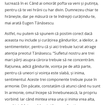
lucrează în ei. Când ai omorât pofta va veni şi putinţa,
pentru că te vei hrăni cu har divin. Dumnezeu chiar te
hrăneşte, dar pe măsură ce te îndrepţi curăţindu-te,
mai arată Eugen Tănăsescu.
Astfel, nu putem să spunem că postim corect dacă
aceasta nu include şi curăţirea gândurilor, a ideilor, a
sentimentelor, pentru că şi aici trebuie lucrat atrage
atenţia preotul Tănăsescu. “Sufletul nostru are trei
mari părţi asupra cărora trebuie să ne concentrăm.
Raţiunea, adică gândurile, voinţa pe de altă parte,
pentru că uneori şi voinţa este slabă, şi inima,
sentimentul. Aceste trei componente trebuie puse în
armonie. Din păcate, constatăm că atunci când nu sunt
în armonie, omul începe să înnebunească, la propriu
vorbind. Iar când mintea vrea una şi inima vrea alta,