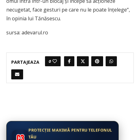
omul intră într-un blocaj şi începe să acţioneze
necugetat, face gesturi pe care nu le poate înţelege“,
în opinia lui Tănăsescu.
sursa: adevarul.ro
0
PARTAJEAZA
PROTECȚIE MAXIMĂ PENTRU TELEFONUL
TĂU