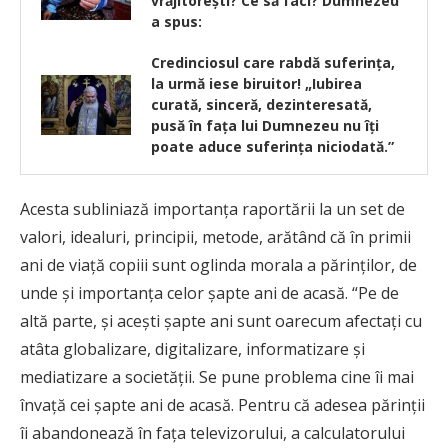
vrăjitoreşti? Ce să faci? Dumnezeu
a spus:
Credinciosul care rabdă suferinţa,
la urmă iese biruitor! „Iubirea
curată, sinceră, dezinteresată,
pusă în faţa lui Dumnezeu nu îţi
poate aduce suferinţa niciodată.”
Acesta subliniază importanţa raportării la un set de
valori, idealuri, principii, metode, arătând că în primii
ani de viaţă copiii sunt oglinda morala a părinţilor, de
unde şi importanţa celor şapte ani de acasă. “Pe de
altă parte, şi aceşti şapte ani sunt oarecum afectaţi cu
atâta globalizare, digitalizare, informatizare şi
mediatizare a societăţii. Se pune problema cine îi mai
învaţă cei şapte ani de acasă. Pentru că adesea părinţii
îi abandonează în faţa televizorului, a calculatorului