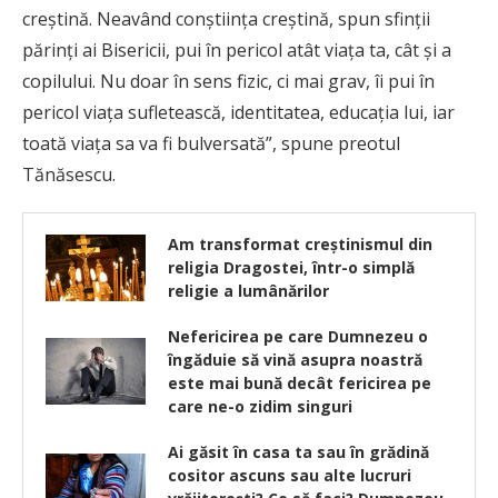
creştină. Neavând conştiinţa creştină, spun sfinţii
părinţi ai Bisericii, pui în pericol atât viaţa ta, cât şi a
copilului. Nu doar în sens fizic, ci mai grav, îi pui în
pericol viaţa sufletească, identitatea, educaţia lui, iar
toată viaţa sa va fi bulversată”, spune preotul
Tănăsescu.
Am transformat creştinismul din
religia Dragostei, într-o simplă
religie a lumânărilor
Nefericirea pe care Dumnezeu o
îngăduie să vină asupra noastră
este mai bună decât fericirea pe
care ne-o zidim singuri
Ai găsit în casa ta sau în grădină
cositor ascuns sau alte lucruri