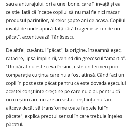
sau a anturajului, ori a unei bone, care îi învaţă şi ea
ce ştie. Iată că începe copilul să nu mai fie nici măcar
produsul părinţilor, al celor şapte ani de acasă. Copilul
învaţă de unde apucă. Iată câtă tragedie ascunde un
păcat”, accentuează Tănăsescu.
De altfel, cuvântul “păcat”, la origine, înseamnă eşec,
rătăcire, lipsa împlinirii, venind din grecescul “amartia”.
“Un păcat nu este ceva în sine, este un termen prin
comparaţie cu ţinta care nu a fost atinsă. Când faci un
copil în post este păcat pentru că este dovada eşecului
acestei conştiinţe creştine pe care nu o ai, pentru că
un creştin care nu are aceasta conştiinţa nu face
altceva decât să transforme toate faptele lui în
păcate”, explică preotul sensul în care trebuie înţeles
păcatul.