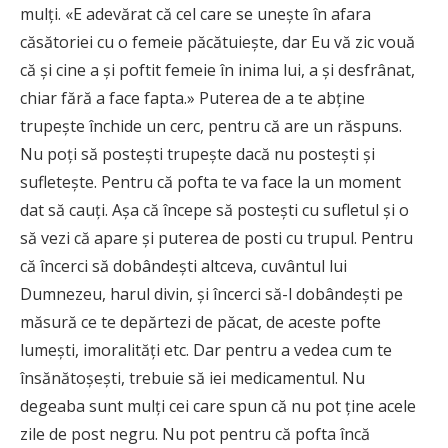
mulţi. «E adevărat că cel care se uneşte în afara
căsătoriei cu o femeie păcătuieşte, dar Eu vă zic vouă
că şi cine a şi poftit femeie în inima lui, a şi desfrânat,
chiar fără a face fapta.» Puterea de a te abţine
trupeşte închide un cerc, pentru că are un răspuns.
Nu poţi să posteşti trupeşte dacă nu posteşti şi
sufleteşte. Pentru că pofta te va face la un moment
dat să cauţi. Aşa că începe să posteşti cu sufletul şi o
să vezi că apare şi puterea de posti cu trupul. Pentru
că încerci să dobândeşti altceva, cuvântul lui
Dumnezeu, harul divin, şi încerci să-l dobândeşti pe
măsură ce te depărtezi de păcat, de aceste pofte
lumeşti, imoralităţi etc. Dar pentru a vedea cum te
însănătoşeşti, trebuie să iei medicamentul. Nu
degeaba sunt mulţi cei care spun că nu pot ţine acele
zile de post negru. Nu pot pentru că pofta încă