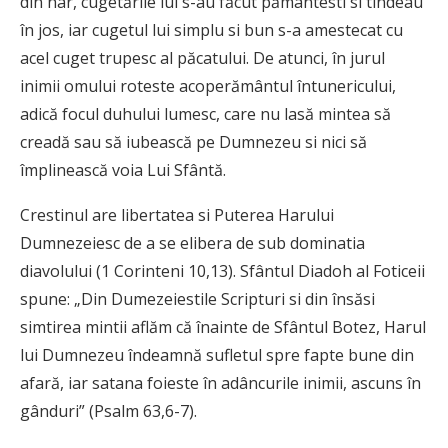
din har, cugetările lui s-au făcut pământesti si tindeau
în jos, iar cugetul lui simplu si bun s-a amestecat cu
acel cuget trupesc al păcatului. De atunci, în jurul
inimii omului roteste acoperământul întunericului,
adică focul duhului lumesc, care nu lasă mintea să
creadă sau să iubească pe Dumnezeu si nici să
împlinească voia Lui Sfântă.
Crestinul are libertatea si Puterea Harului
Dumnezeiesc de a se elibera de sub dominatia
diavolului (1 Corinteni 10,13). Sfântul Diadoh al Foticeii
spune: „Din Dumezeiestile Scripturi si din însăsi
simtirea mintii aflăm că înainte de Sfântul Botez, Harul
lui Dumnezeu îndeamnă sufletul spre fapte bune din
afară, iar satana foieste în adâncurile inimii, ascuns în
gânduri” (Psalm 63,6-7).