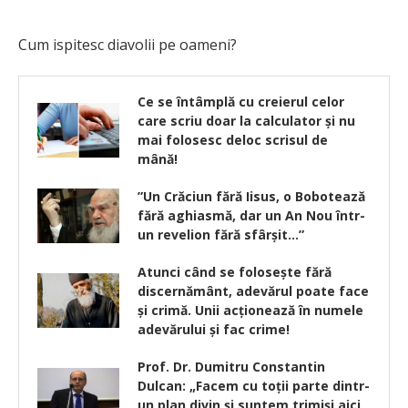
Cum ispitesc diavolii pe oameni?
Ce se întâmplă cu creierul celor
care scriu doar la calculator şi nu
mai folosesc deloc scrisul de
mână!
”Un Crăciun fără Iisus, o Bobotează
fără aghiasmă, dar un An Nou într-
un revelion fără sfârşit…”
Atunci când se foloseşte fără
discernământ, adevărul poate face
şi crimă. Unii acţionează în numele
adevărului şi fac crime!
Prof. Dr. Dumitru Constantin
Dulcan: „Facem cu toţii parte dintr-
un plan divin şi suntem trimişi aici