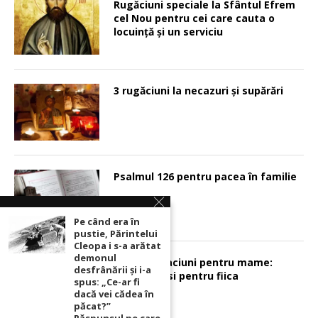
Rugăciuni speciale la Sfântul Efrem
cel Nou pentru cei care cauta o
locuinţă şi un serviciu
3 rugăciuni la necazuri și supărări
Psalmul 126 pentru pacea în familie
Pe când era în
pustie, Părintelui
Cleopa i s-a arătat
demonul
Sunt 2 rugaciuni pentru mame:
desfrânării şi i-a
pentru fiu si pentru fiica
spus: „Ce-ar fi
dacă vei cădea în
păcat?”