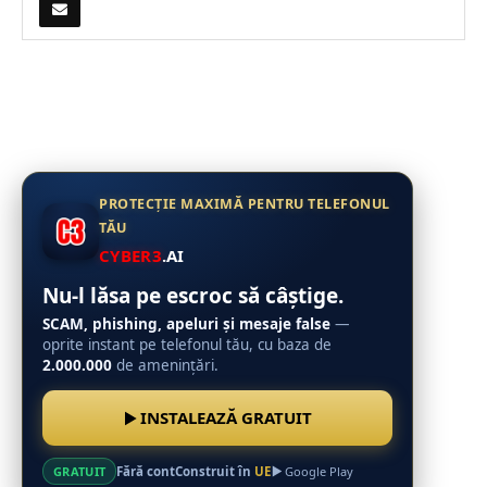
PROTECȚIE MAXIMĂ PENTRU TELEFONUL
TĂU
CYBER3
.AI
Nu-l lăsa pe escroc să câștige.
SCAM, phishing, apeluri și mesaje false
—
oprite instant pe telefonul tău, cu baza de
2.000.000
de amenințări.
INSTALEAZĂ GRATUIT
Fără cont
Construit în
UE
GRATUIT
Google Play