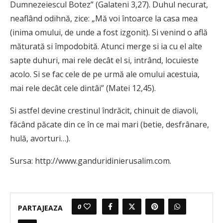
Dumnezeiescul Botez” (Galateni 3,27). Duhul necurat,
neaflând odihnă, zice: „Mă voi întoarce la casa mea
(inima omului, de unde a fost izgonit). Si venind o află
măturată si împodobită. Atunci merge si ia cu el alte
sapte duhuri, mai rele decât el si, intrând, locuieste
acolo. Si se fac cele de pe urmă ale omului acestuia,
mai rele decât cele dintâi” (Matei 12,45).
Si astfel devine crestinul îndrăcit, chinuit de diavoli,
făcând păcate din ce în ce mai mari (betie, desfrânare,
hulă, avorturi…).
Sursa: http://www.ganduridinierusalim.com.
0
PARTAJEAZA