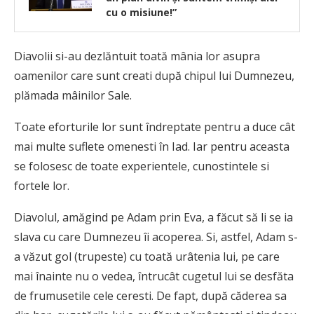
cu o misiune!”
Diavolii si-au dezlăntuit toată mânia lor asupra
oamenilor care sunt creati după chipul lui Dumnezeu,
plămada mâinilor Sale.
Toate eforturile lor sunt îndreptate pentru a duce cât
mai multe suflete omenesti în Iad. Iar pentru aceasta
se folosesc de toate experientele, cunostintele si
fortele lor.
Diavolul, amăgind pe Adam prin Eva, a făcut să li se ia
slava cu care Dumnezeu îi acoperea. Si, astfel, Adam s-
a văzut gol (trupeste) cu toată urâtenia lui, pe care
mai înainte nu o vedea, întrucât cugetul lui se desfăta
de frumusetile cele ceresti. De fapt, după căderea sa