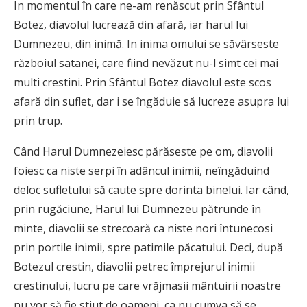
In momentul în care ne-am renăscut prin Sfântul
Botez, diavolul lucrează din afară, iar harul lui
Dumnezeu, din inimă. In inima omului se săvârseste
războiul satanei, care fiind nevăzut nu-l simt cei mai
multi crestini. Prin Sfântul Botez diavolul este scos
afară din suflet, dar i se îngăduie să lucreze asupra lui
prin trup.
Când Harul Dumnezeiesc părăseste pe om, diavolii
foiesc ca niste serpi în adâncul inimii, neîngăduind
deloc sufletului să caute spre dorinta binelui. Iar când,
prin rugăciune, Harul lui Dumnezeu pătrunde în
minte, diavolii se strecoară ca niste nori întunecosi
prin portile inimii, spre patimile păcatului. Deci, după
Botezul crestin, diavolii petrec împrejurul inimii
crestinului, lucru pe care vrăjmasii mântuirii noastre
nu vor să fie stiut de oameni, ca nu cumva să se