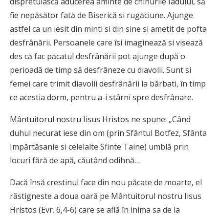
dispretuiască aducerea aminte de chinurile Iadului, să
fie nepăsător fată de Biserică si rugăciune. Ajunge
astfel ca un iesit din minti si din sine si ametit de pofta
desfrânării. Persoanele care îsi imaginează si visează
des că fac păcatul desfrânării pot ajunge după o
perioadă de timp să desfrâneze cu diavolii. Sunt si
femei care trimit diavolii desfrânării la bărbati, în timp
ce acestia dorm, pentru a-i stârni spre desfrânare.
Mântuitorul nostru Iisus Hristos ne spune: „Când
duhul necurat iese din om (prin Sfântul Botfez, Sfânta
Impărtăsanie si celelalte Sfinte Taine) umblă prin
locuri fără de apă, căutând odihnă…
Dacă însă crestinul face din nou păcate de moarte, el
răstigneste a doua oară pe Mântuitorul nostru Iisus
Hristos (Evr. 6,4-6) care se află în inima sa de la