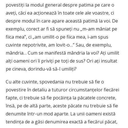
povestiți la modul general despre patima pe care o
aveți, căci ea acționează în toate cele ale voastre, ci
despre modul în care apare această patimă la voi. De
exemplu, corect ar fi să spuneți nu „m-am mâniat pe
fiica mea”, ci „am umilit-o pe fiica mea, i-am spus
cuvinte nepotrivite, am lovit-o…” Sau, de exemplu,
mândria… Cum se manifestă mândria la voi? Ați umilit
alți oameni ori îi priviți pe toți de sus? Ori ați insultat
pe cineva, dorindu-vă să-l umiliți?
Cu alte cuvinte, spovedania nu trebuie să fie o
povestire în detaliu a tuturor circumstanțelor fiecărei
fapte, ci trebuie să fie pocăința la păcatele concrete,
însă, pe de altă parte, aceste păcate nu trebuie să fie
denumite într-un mod aparte. La unii oameni există
tendința de a găsi denumirea exactă a fiecărui păcat,