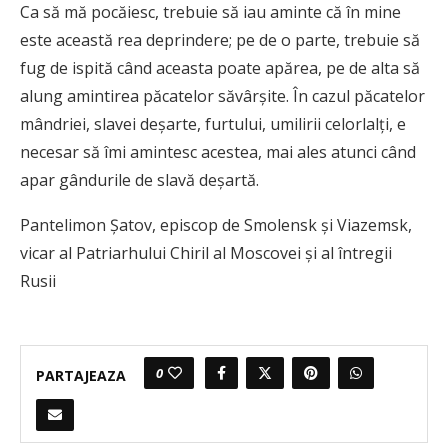
Ca să mă pocăiesc, trebuie să iau aminte că în mine
este această rea deprindere; pe de o parte, trebuie să
fug de ispită când aceasta poate apărea, pe de alta să
alung amintirea păcatelor săvârșite. În cazul păcatelor
mândriei, slavei deșarte, furtului, umilirii celorlalți, e
necesar să îmi amintesc acestea, mai ales atunci când
apar gândurile de slavă deșartă.
Pantelimon Șatov, episcop de Smolensk și Viazemsk,
vicar al Patriarhului Chiril al Moscovei și al întregii
Rusii
0
PARTAJEAZA