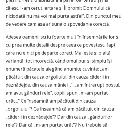
plesnit. Pentru aceasta îmi pare foarte rău și mă
căiesc. I-am cerut iertare și Îi promit Domnului că
niciodată nu mă voi mai purta astfel”. Din punctul meu
de vedere cam așa ar suna o spovedanie corectă.
Adesea oamenii scriu foarte mult în însemnările lor și
cu prea multe detalii despre ceea ce povestesc, fapt
care nu e nici pe departe corect. Mai este și o altă
variantă, tot incorectă, când omul pur și simplu își
enumeră păcatele alegând anumite cuvinte: „am
păcătuit din cauza orgoliului, din cauza căderii în
deznădejde, din cauza mâniei…”, „am întrerupt postul,
am avut gânduri rele”, copiii spun „m-am purtat
urât…” Ce înseamnă am păcătuit din cauza
„orgoliului”? Ce înseamnă că am păcătuit din cauza
„căderii în deznădejde”? Dar din cauza „gândurilor
rele”? Dar că „m-am purtat urât”? Nu trebuie să