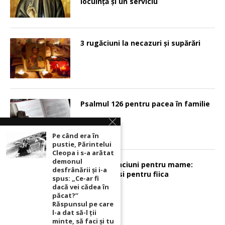
locuinţă şi un serviciu
3 rugăciuni la necazuri și supărări
Psalmul 126 pentru pacea în familie
Pe când era în
pustie, Părintelui
Cleopa i s-a arătat
demonul
Sunt 2 rugaciuni pentru mame:
desfrânării şi i-a
pentru fiu si pentru fiica
spus: „Ce-ar fi
dacă vei cădea în
păcat?”
Răspunsul pe care
l-a dat să-l ții
minte, să faci și tu