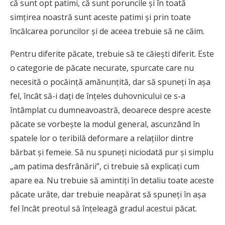
că sunt opt patimi, că sunt poruncile și în toată
simțirea noastră sunt aceste patimi și prin toate
încălcarea poruncilor și de aceea trebuie să ne căim.
Pentru diferite păcate, trebuie să te căiești diferit. Este
o categorie de păcate necurate, spurcate care nu
necesită o pocăință amănunțită, dar să spuneți în așa
fel, încât să-i dați de înțeles duhovnicului ce s-a
întâmplat cu dumneavoastră, deoarece despre aceste
păcate se vorbește la modul general, ascunzând în
spatele lor o teribilă deformare a relațiilor dintre
bărbat și femeie. Să nu spuneți niciodată pur și simplu
„am patima desfrânării”, ci trebuie să explicați cum
apare ea. Nu trebuie să amintiți în detaliu toate aceste
păcate urâte, dar trebuie neapărat să spuneți în așa
fel încât preotul să înțeleagă gradul acestui păcat.