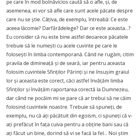
pe care în mod bolnăvicios caută să o afle, și, de
asemenea, ei vor să afle care sunt acele păcate despre
care nu se știe. Câțiva, de exemplu, întreabă: Ce este
aceea lăcomie? Darfărădelege? Dar ce este aceasta…?
Eu consider că nu este bine astfel deoarece păcatele
trebuie să le numești cu acele cuvinte pe care le
folosești în limba contemporană. Când ne rugăm, citim
pravila de dimineață și de seară, iar pentru aceasta
folosim cuvintele Sfinților Părinți și ne însușim graiul
lor și aceasta este corect, căci astfel învățăm limba
Sfinților și învățăm raportarea corectă la Dumnezeu,
dar când ne pocăim mi se pare că ar trebui să ne căim
folosind cuvintele noastre. Trebuie să spuneți, de
exemplu, nu că ați păcătuit din egoism, ci spuneți că v-
ați prefăcut în fața cuiva pentru a obține bani sau că
ați făcut un bine, dorind să vi se facă la fel… Noi știm