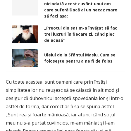
niciodată acest cuvânt unui om
care suferă!Dacă ai un necaz mare
să faci aşa:
„Preotul din sat m-a învățat să fac
trei lucruri în fiecare zi, când plec
de acasă”
Uleiul de la Sfântul Maslu. Cum se
folosește pentru a ne fi de folos
Cu toate acestea, sunt oameni care prin însăși
simplitatea lor nu reușesc să se căiască în alt mod și
desigur că duhovnicul acceptă spovedania lor și într-o
astfel de formă, dar corect ar fi să se spună astfel:
„Sunt rea și foarte mânioasă, iar atunci când soțul
meu nu s-a purtat cuviincios, m-am mâniat și l-am