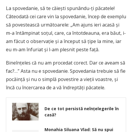
La spovedanie, să te căiești spunându-ți păcatele!
Câteodată cei care vin la spovedanie, încep de exemplu
să povestească următoarele: „Am ajuns ieri acasă și
m-a întâmpinat soțul, care, ca întotdeauna, era băut, i-
am făcut o observație și a început să țipe la mine, iar
eu m-am înfuriat și l-am plesnit peste față.
Bineînțeles că nu am procedat corect. Dar ce aveam să
fac?…” Asta nu e spovedanie. Spovedania trebuie să fie
pocăință și nu o simplă povestire a vieții voastre, și
încă cu încercarea de a vă îndreptăți păcatele.
De ce tot persistă neînțelegerile în
casă?
Monahia Siluana Vlad: Să nu spui