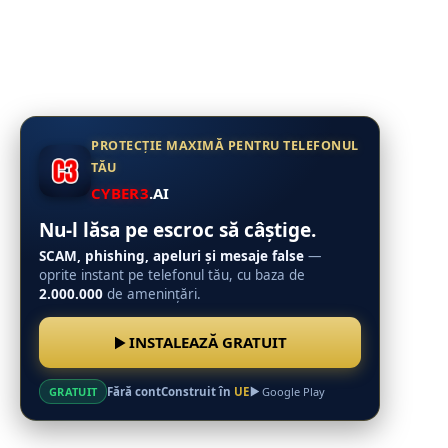
PROTECȚIE MAXIMĂ PENTRU TELEFONUL
TĂU
CYBER3
.AI
Nu-l lăsa pe escroc să câștige.
SCAM, phishing, apeluri și mesaje false
—
oprite instant pe telefonul tău, cu baza de
2.000.000
de amenințări.
INSTALEAZĂ GRATUIT
Fără cont
Construit în
UE
GRATUIT
Google Play