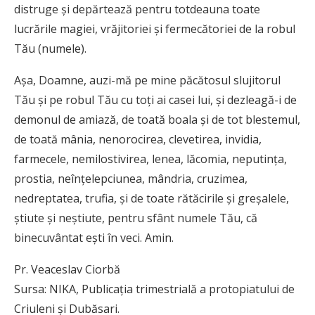
distruge și depărtează pentru totdeauna toate
lucrările magiei, vrăjitoriei și fermecătoriei de la robul
Tău (numele).
Așa, Doamne, auzi-mă pe mine păcătosul slujitorul
Tău și pe robul Tău cu toți ai casei lui, și dezleagă-i de
demonul de amiază, de toată boala și de tot blestemul,
de toată mânia, nenorocirea, clevetirea, invidia,
farmecele, nemilostivirea, lenea, lăcomia, neputința,
prostia, neînțelepciunea, mândria, cruzimea,
nedreptatea, trufia, și de toate rătăcirile și greșalele,
știute și neștiute, pentru sfânt numele Tău, că
binecuvântat ești în veci. Amin.
Pr. Veaceslav Ciorbă
Sursa: NIKA, Publicaţia trimestrială a protopiatului de
Criuleni şi Dubăsari.