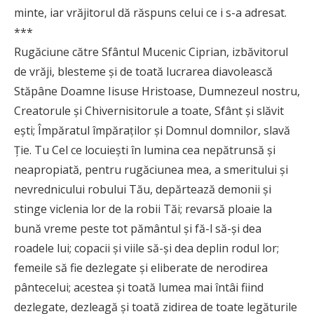
minte, iar vrăjitorul dă răspuns celui ce i s-a adresat.
***
Rugăciune către Sfântul Mucenic Ciprian, izbăvitorul
de vrăji, blesteme și de toată lucrarea diavolească
Stăpâne Doamne Iisuse Hristoase, Dumnezeul nostru,
Creatorule și Chivernisitorule a toate, Sfânt și slăvit
ești; Împăratul împăraților și Domnul domnilor, slavă
Ție. Tu Cel ce locuiești în lumina cea nepătrunsă și
neapropiată, pentru rugăciunea mea, a smeritului și
nevrednicului robului Tău, depărtează demonii și
stinge viclenia lor de la robii Tăi; revarsă ploaie la
bună vreme peste tot pământul și fă-l să-și dea
roadele lui; copacii și viile să-și dea deplin rodul lor;
femeile să fie dezlegate și eliberate de nerodirea
pântecelui; acestea și toată lumea mai întâi fiind
dezlegate, dezleagă și toată zidirea de toate legăturile