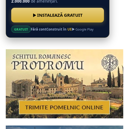
2.000.000
de amenințări.
INSTALEAZĂ GRATUIT
Fără cont
Construit în
UE
GRATUIT
Google Play