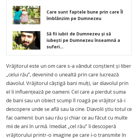
Care sunt faptele bune prin care Îl
îmblânzim pe Dumnezeu
Să fii iubit de Dumnezeu și să
iubești pe Dumnezeu înseamnă a
suferi…
Vrăjitorul este un om care s-a vândut conştient şi liber
„celui rău”, devenind o unealtă prin care lucrează
diavolul. Vrăjitorul câştigă bani mulţi, iar diavolul prin
el îi influenţează pe oameni. Cel care a pierdut suma
de bani sau un obiect scump îl roagă pe vrăjitor să-i
descopere unde se află sau la cine. Diavolii ştiu totul ce
fac oamenii: bun sau rău şi chiar ce au făcut cu multe
mii de ani în urmă. Imediat „cel rău” îi descoperă
vrăjitorului printr-o imagine pe care i-o transmite în