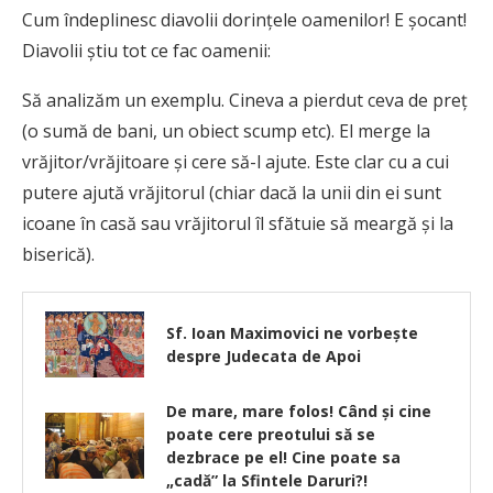
Cum îndeplinesc diavolii dorinţele oamenilor! E şocant!
Diavolii ştiu tot ce fac oamenii:
Să analizăm un exemplu. Cineva a pierdut ceva de preţ
(o sumă de bani, un obiect scump etc). El merge la
vrăjitor/vrăjitoare şi cere să-l ajute. Este clar cu a cui
putere ajută vrăjitorul (chiar dacă la unii din ei sunt
icoane în casă sau vrăjitorul îl sfătuie să meargă şi la
biserică).
Sf. Ioan Maximovici ne vorbește
despre Judecata de Apoi
De mare, mare folos! Când și cine
poate cere preotului să se
dezbrace pe el! Cine poate sa
„cadă” la Sfintele Daruri?!