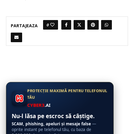
0
PARTAJEAZA
PROTECȚIE MAXIMĂ PENTRU TELEFONUL
TĂU
CYBER3
.AI
Nu-l lăsa pe escroc să câștige.
SCAM, phishing, apeluri și mesaje false
—
oprite instant pe telefonul tău, cu baza de