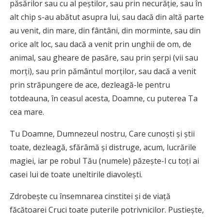
păsărilor sau cu al peștilor, sau prin necurăție, sau în
alt chip s-au abătut asupra lui, sau dacă din altă parte
au venit, din mare, din fântâni, din morminte, sau din
orice alt loc, sau dacă a venit prin unghii de om, de
animal, sau gheare de pasăre, sau prin șerpi (vii sau
morți), sau prin pământul morților, sau dacă a venit
prin străpungere de ace, dezleagă-le pentru
totdeauna, în ceasul acesta, Doamne, cu puterea Ta
cea mare.
Tu Doamne, Dumnezeul nostru, Care cunoști și știi
toate, dezleagă, sfărâmă și distruge, acum, lucrările
magiei, iar pe robul Tău (numele) păzește-l cu toți ai
casei lui de toate uneltirile diavolești.
Zdrobește cu însemnarea cinstitei și de viață
făcătoarei Cruci toate puterile potrivnicilor. Pustiește,