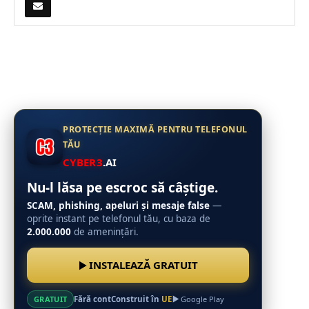
PROTECȚIE MAXIMĂ PENTRU TELEFONUL
TĂU
CYBER3
.AI
Nu-l lăsa pe escroc să câștige.
SCAM, phishing, apeluri și mesaje false
—
oprite instant pe telefonul tău, cu baza de
2.000.000
de amenințări.
INSTALEAZĂ GRATUIT
Fără cont
Construit în
UE
GRATUIT
Google Play