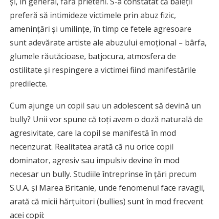
și, în general, fără prieteni. S-a constatat că băieții
preferă să intimideze victimele prin abuz fizic,
amenințări și umilințe, în timp ce fetele agresoare
sunt adevărate artiste ale abuzului emoțional – bârfa,
glumele răutăcioase, batjocura, atmosfera de
ostilitate și respingere a victimei fiind manifestările
predilecte.
Cum ajunge un copil sau un adolescent să devină un
bully? Unii vor spune că toți avem o doză naturală de
agresivitate, care la copil se manifestă în mod
necenzurat. Realitatea arată că nu orice copil
dominator, agresiv sau impulsiv devine în mod
necesar un bully. Studiile întreprinse în țări precum
S.U.A. și Marea Britanie, unde fenomenul face ravagii,
arată că micii hărțuitori (bullies) sunt în mod frecvent
acei copii: