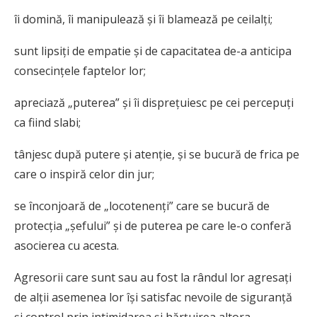
îi domină, îi manipulează și îi blamează pe ceilalți;
sunt lipsiți de empatie și de capacitatea de-a anticipa
consecințele faptelor lor;
apreciază „puterea” și îi disprețuiesc pe cei percepuți
ca fiind slabi;
tânjesc după putere și atenție, și se bucură de frica pe
care o inspiră celor din jur;
se înconjoară de „locotenenți” care se bucură de
protecția „șefului” și de puterea pe care le-o conferă
asocierea cu acesta.
Agresorii care sunt sau au fost la rândul lor agresați
de alții asemenea lor își satisfac nevoile de siguranță