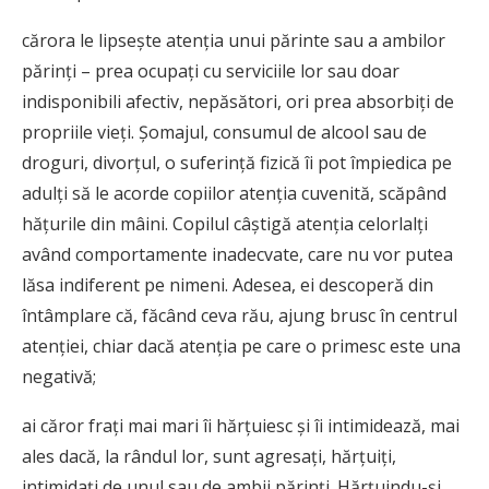
cărora le lipsește atenția unui părinte sau a ambilor
părinți – prea ocupați cu serviciile lor sau doar
indisponibili afectiv, nepăsători, ori prea absorbiți de
propriile vieți. Șomajul, consumul de alcool sau de
droguri, divorțul, o suferință fizică îi pot împiedica pe
adulți să le acorde copiilor atenția cuvenită, scăpând
hățurile din mâini. Copilul câștigă atenția celorlalți
având comportamente inadecvate, care nu vor putea
lăsa indiferent pe nimeni. Adesea, ei descoperă din
întâmplare că, făcând ceva rău, ajung brusc în centrul
atenției, chiar dacă atenția pe care o primesc este una
negativă;
ai căror frați mai mari îi hărțuiesc și îi intimidează, mai
ales dacă, la rândul lor, sunt agresați, hărțuiți,
intimidați de unul sau de ambii părinți. Hărțuindu-și