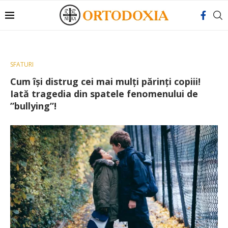
SFATURI
Cum își distrug cei mai mulți părinți copiii!
Iată tragedia din spatele fenomenului de
”bullying”!