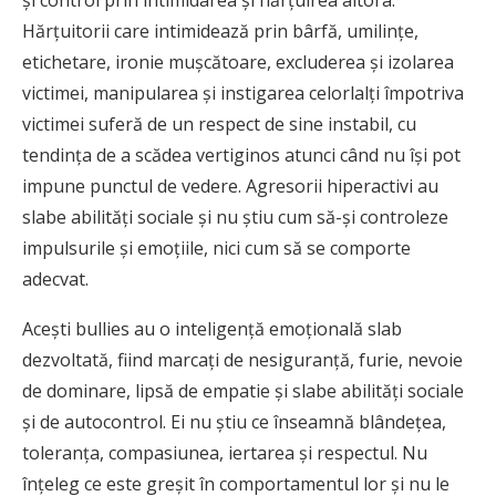
și control prin intimidarea și hărțuirea altora.
Hărțuitorii care intimidează prin bârfă, umilințe,
etichetare, ironie mușcătoare, excluderea și izolarea
victimei, manipularea și instigarea celorlalți împotriva
victimei suferă de un respect de sine instabil, cu
tendința de a scădea vertiginos atunci când nu își pot
impune punctul de vedere. Agresorii hiperactivi au
slabe abilități sociale și nu știu cum să-și controleze
impulsurile și emoțiile, nici cum să se comporte
adecvat.
Acești bullies au o inteligență emoțională slab
dezvoltată, fiind marcați de nesiguranță, furie, nevoie
de dominare, lipsă de empatie și slabe abilități sociale
și de autocontrol. Ei nu știu ce înseamnă blândețea,
toleranța, compasiunea, iertarea și respectul. Nu
înțeleg ce este greșit în comportamentul lor și nu le