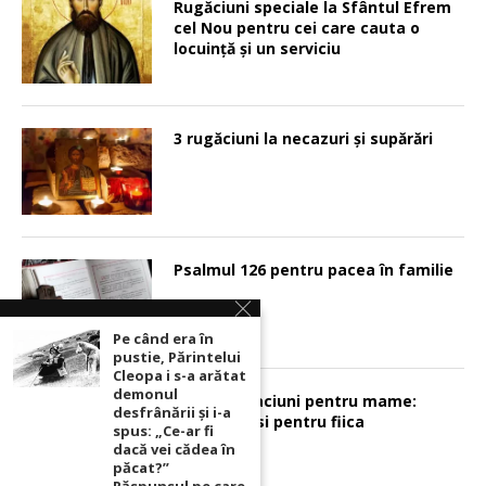
Rugăciuni speciale la Sfântul Efrem
cel Nou pentru cei care cauta o
locuinţă şi un serviciu
3 rugăciuni la necazuri și supărări
Psalmul 126 pentru pacea în familie
Pe când era în
pustie, Părintelui
Cleopa i s-a arătat
demonul
Sunt 2 rugaciuni pentru mame:
desfrânării şi i-a
pentru fiu si pentru fiica
spus: „Ce-ar fi
dacă vei cădea în
păcat?”