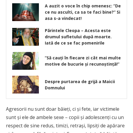
A auzit o voce în chip omenesc: ”De
ce nu asculti, ca sa te faci bine?” Si
asa s-a vindecat!
Părintele Cleopa – Acesta este
drumul sufletului după moarte.
Iată de ce se fac pomenirile
”Să cauți în fiecare zi cât mai multe
motive de bucurie și recunoștință!”
Despre purtarea de grijă a Maicii
Domnului
Agresorii nu sunt doar băieți, ci și fete, iar victimele
sunt și ele de ambele sexe – copii și adolescenți cu un
respect de sine redus, timizi, retrași, lipsiți de apărare