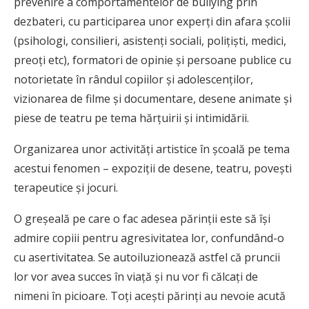
prevenire a comportamentelor de bullying prin
dezbateri, cu participarea unor experți din afara școlii
(psihologi, consilieri, asistenți sociali, polițiști, medici,
preoți etc), formatori de opinie și persoane publice cu
notorietate în rândul copiilor și adolescenților,
vizionarea de filme și documentare, desene animate și
piese de teatru pe tema hărțuirii și intimidării.
Organizarea unor activități artistice în școală pe tema
acestui fenomen – expoziții de desene, teatru, povești
terapeutice și jocuri.
O greșeală pe care o fac adesea părinții este să își
admire copiii pentru agresivitatea lor, confundând-o
cu asertivitatea. Se autoiluzionează astfel că pruncii
lor vor avea succes în viață și nu vor fi călcați de
nimeni în picioare. Toți acești părinți au nevoie acută