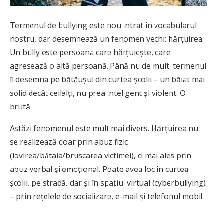
Termenul de bullying este nou intrat în vocabularul
nostru, dar desemnează un fenomen vechi: hărțuirea.
Un bully este persoana care hărțuiește, care
agresează o altă persoană. Până nu de mult, termenul
îl desemna pe bătăușul din curtea școlii – un băiat mai
solid decât ceilalți, nu prea inteligent și violent. O
brută.
Astăzi fenomenul este mult mai divers. Hărțuirea nu
se realizează doar prin abuz fizic
(lovirea/bătaia/bruscarea victimei), ci mai ales prin
abuz verbal și emoțional. Poate avea loc în curtea
școlii, pe stradă, dar și în spațiul virtual (cyberbullying)
– prin rețelele de socializare, e-mail și telefonul mobil.