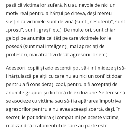
pasă că victima lor suferă. Nu au nevoie de nici un
motiv real pentru a hărțui pe cineva, deși mereu
susțin că victimele sunt de vină (sunt „nesuferiți”, sunt
„proști”, sunt „grași” etc.). De multe ori, sunt chiar
geloși pe anumite calități pe care victimele lor le
posedă (sunt mai inteligenți, mai apreciați de
profesori, mai atractivi decât agresorii lor etc.).
Adeseori, copiii și adolescenții pot să-i intimideze și să-
i hărțuiască pe alții cu care nu au nici un conflict doar
pentru a fi considerați cool, pentru a fi acceptați de
anumite grupuri și din frică de excluziune. Se feresc să
se asocieze cu victima sau să-i ia apărarea împotriva
agresorilor pentru a nu avea aceeași soartă, deși, în
secret, le pot admira și compătimi pe aceste victime,
realizând că tratamentul de care au parte este