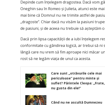
Depinde cum înţelegem dragostea. Dacă vom gând
Oneghin sau în Romeo şi Julieta, atunci este mai
mai bine că Domnul nu ne trimite astfel de pasiun
„dragoste”. Chiar dacă nu visăm la pasiuni trupe
de pasiuni, şi de aceea nu trebuie să aşteptăm o 
Dacă prin lipsa capacităţii de a iubi înţelegem 
conformitate cu gândirea logică, ar trebui să ni s
lângă care nu vrem să fim aproape nici măcar un 
rost să ne legăm viaţa de unul ca acesta.
Care sunt „otrăvurile cele mai
periculoase” pentru minte și
suflet? Părintele Cleopa: „Frate,
nu gusta din ele!”
Când nu ne ascultă Dumnezeu