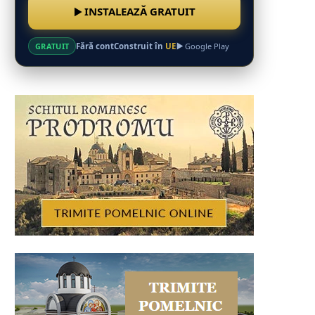
INSTALEAZĂ GRATUIT
Fără cont
Construit în
UE
GRATUIT
Google Play