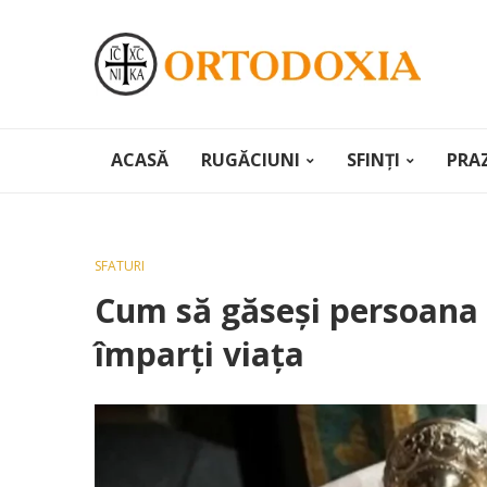
ACASĂ
RUGĂCIUNI
SFINȚI
PRA
SFATURI
Cum să găseși persoana p
împarți viața