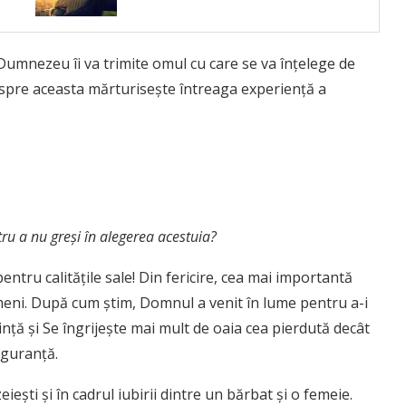
 Dumnezeu îi va trimite omul cu care se va înţelege de
espre aceasta mărturiseşte întreaga experienţă a
tru a nu greşi în alegerea acestuia?
entru calităţile sale! Din fericire, cea mai importantă
eni. După cum ştim, Domnul a venit în lume pentru a-i
inţă şi Se îngrijeşte mai mult de oaia cea pierdută decât
iguranţă.
eieşti și în cadrul iubirii dintre un bărbat şi o femeie.