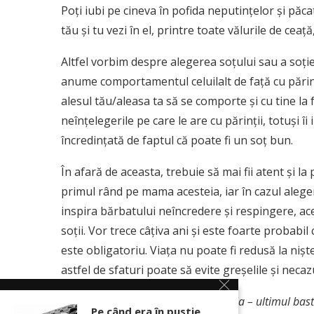
Poţi iubi pe cineva în pofida neputinţelor şi păcat
tău şi tu vezi în el, printre toate vălurile de ce
Altfel vorbim despre alegerea soţului sau a soţiei
anume comportamentul celuilalt de faţă cu părinţ
alesul tău/aleasa ta să se comporte şi cu tine la f
neînţelegerile pe care le are cu părinţii, totuşi îi 
încredinţată de faptul că poate fi un soț bun.
În afară de aceasta, trebuie să mai fii atent şi la p
primul rând pe mama acesteia, iar în cazul alegeri
inspira bărbatului neîncredere şi respingere, ac
soţii. Vor trece câţiva ani şi este foarte probabi
este obligatoriu. Viaţa nu poate fi redusă la nişte
astfel de sfaturi poate să evite greşelile şi neca
Sursa:
Preot Maxim Kozlov,
Familia – ultimul bast
Pe când era în pustie,