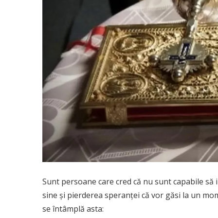
Sunt persoane care cred că nu sunt capabile să iu
sine și pierderea speranței că vor găsi la un mom
se întâmplă asta: