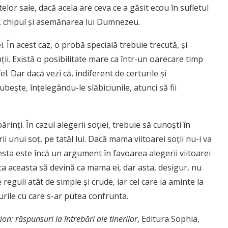
elor sale, dacă acela are ceva ce a găsit ecou în sufletul
aţă, chipul şi asemănarea lui Dumnezeu.
. În acest caz, o probă specială trebuie trecută, şi
ii. Există o posibilitate mare ca într-un oarecare timp
el. Dar dacă vezi că, indiferent de certurile şi
iubeşte, înţelegându-le slăbiciunile, atunci să fii
ărinţi. În cazul alegerii soţiei, trebuie să cunoşti în
i unui soţ, pe tatăl lui. Dacă mama viitoarei soţii nu-i va
esta este încă un argument în favoarea alegerii viitoarei
l ca aceasta să devină ca mama ei, dar asta, desigur, nu
 reguli atât de simple şi crude, iar cel care ia aminte la
zurile cu care s-ar putea confrunta.
ion: răspunsuri la întrebări ale tinerilor
, Editura Sophia,