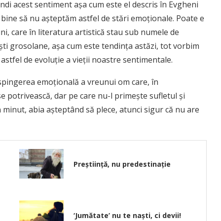
i acest sentiment aşa cum este el descris în Evgheni
 bine să nu aşteptăm astfel de stări emoţionale. Poate e
i, care în literatura artistică stau sub numele de
şti grosolane, aşa cum este tendinţa astăzi, tot vorbim
astfel de evoluţie a vieţii noastre sentimentale.
respingerea emoţională a vreunui om care, în
e potrivească, dar pe care nu-l primeşte sufletul şi
minut, abia aşteptând să plece, atunci sigur că nu are
Preștiință, nu predestinație
‘Jumătate’ nu te naști, ci devii!