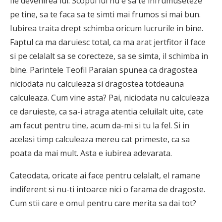
fie devenirea lui. Scopul lui nu e sa te infrumuseteze
pe tine, sa te faca sa te simti mai frumos si mai bun.
Iubirea traita drept schimba oricum lucrurile in bine.
Faptul ca ma daruiesc total, ca ma arat jertfitor il face
si pe celalalt sa se corecteze, sa se simta, il schimba in
bine. Parintele Teofil Paraian spunea ca dragostea
niciodata nu calculeaza si dragostea totdeauna
calculeaza. Cum vine asta? Pai, niciodata nu calculeaza
ce daruieste, ca sa-i atraga atentia celuilalt uite, cate
am facut pentru tine, acum da-mi si tu la fel. Si in
acelasi timp calculeaza mereu cat primeste, ca sa
poata da mai mult. Asta e iubirea adevarata.
Cateodata, oricate ai face pentru celalalt, el ramane
indiferent si nu-ti intoarce nici o farama de dragoste.
Cum stii care e omul pentru care merita sa dai tot?