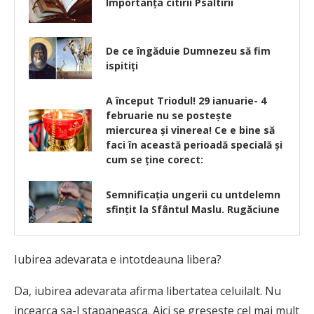
Importanța citirii Psaltirii
De ce îngăduie Dumnezeu să fim
ispitiţi
A început Triodul! 29 ianuarie- 4
februarie nu se posteşte
miercurea şi vinerea! Ce e bine să
faci în această perioadă specială și
cum se ține corect:
Semnificația ungerii cu untdelemn
sfințit la Sfântul Maslu. Rugăciune
Iubirea adevarata e intotdeauna libera?
Da, iubirea adevarata afirma libertatea celuilalt. Nu
incearca sa-l stapaneasca. Aici se greseste cel mai mult