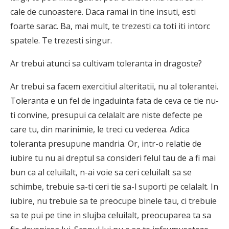
cale de cunoastere. Daca ramai in tine insuti, esti
foarte sarac. Ba, mai mult, te trezesti ca toti iti intorc
spatele. Te trezesti singur.
Ar trebui atunci sa cultivam toleranta in dragoste?
Ar trebui sa facem exercitiul alteritatii, nu al tolerantei.
Toleranta e un fel de ingaduinta fata de ceva ce tie nu-
ti convine, presupui ca celalalt are niste defecte pe
care tu, din marinimie, le treci cu vederea. Adica
toleranta presupune mandria. Or, intr-o relatie de
iubire tu nu ai dreptul sa consideri felul tau de a fi mai
bun ca al celuilalt, n-ai voie sa ceri celuilalt sa se
schimbe, trebuie sa-ti ceri tie sa-l suporti pe celalalt. In
iubire, nu trebuie sa te preocupe binele tau, ci trebuie
sa te pui pe tine in slujba celuilalt, preocuparea ta sa