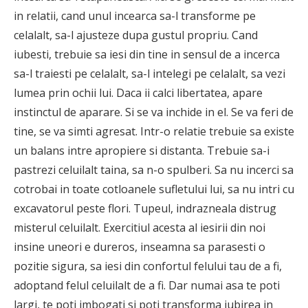
in relatii, cand unul incearca sa-l transforme pe
celalalt, sa-l ajusteze dupa gustul propriu. Cand
iubesti, trebuie sa iesi din tine in sensul de a incerca
sa-l traiesti pe celalalt, sa-l intelegi pe celalalt, sa vezi
lumea prin ochii lui. Daca ii calci libertatea, apare
instinctul de aparare. Si se va inchide in el. Se va feri de
tine, se va simti agresat. Intr-o relatie trebuie sa existe
un balans intre apropiere si distanta. Trebuie sa-i
pastrezi celuilalt taina, sa n-o spulberi. Sa nu incerci sa
cotrobai in toate cotloanele sufletului lui, sa nu intri cu
excavatorul peste flori. Tupeul, indrazneala distrug
misterul celuilalt. Exercitiul acesta al iesirii din noi
insine uneori e dureros, inseamna sa parasesti o
pozitie sigura, sa iesi din confortul felului tau de a fi,
adoptand felul celuilalt de a fi. Dar numai asa te poti
largi, te poti imbogati si poti transforma iubirea in