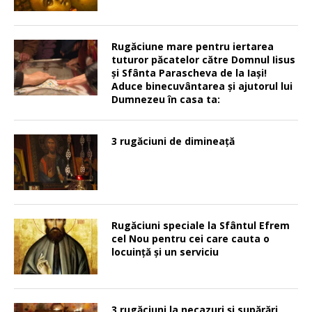
Rugăciune mare pentru iertarea
tuturor păcatelor către Domnul Iisus
şi Sfânta Parascheva de la Iaşi!
Aduce binecuvântarea şi ajutorul lui
Dumnezeu în casa ta:
3 rugăciuni de dimineață
Rugăciuni speciale la Sfântul Efrem
cel Nou pentru cei care cauta o
locuinţă şi un serviciu
3 rugăciuni la necazuri și supărări