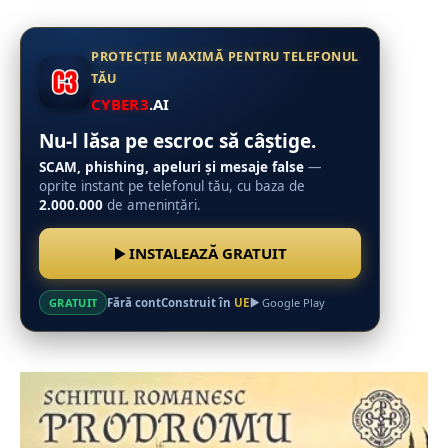
PROTECȚIE MAXIMĂ PENTRU TELEFONUL
TĂU
CYBER3
.AI
Nu-l lăsa pe escroc să câștige.
SCAM, phishing, apeluri și mesaje false
—
oprite instant pe telefonul tău, cu baza de
2.000.000
de amenințări.
INSTALEAZĂ GRATUIT
Fără cont
Construit în
UE
GRATUIT
Google Play