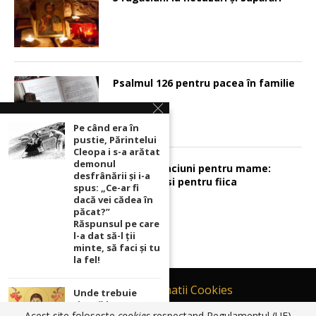
Psalmul 126 pentru pacea în familie
Pe când era în
pustie, Părintelui
Cleopa i s-a arătat
demonul
Sunt 2 rugaciuni pentru mame:
desfrânării şi i-a
pentru fiu si pentru fiica
spus: „Ce-ar fi
dacă vei cădea în
păcat?”
Răspunsul pe care
l-a dat să-l ții
minte, să faci și tu
la fel!
Contact
Informatii Cookies
Unde trebuie
ținută icoana cu
Politică de Confidențialitate
Acest site foloseste
cookies
respectand Regulamentul (UE)