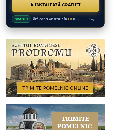
INSTALEAZĂ GRATUIT
Fără cont
Construit în
UE
GRATUIT
Google Play