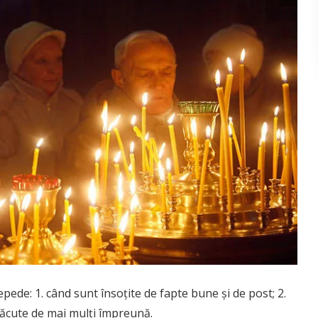
de: 1. când sunt însoţite de fapte bune şi de post; 2.
 făcute de mai mulţi împreună.