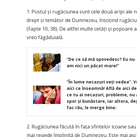
1. Postul şi rugăciunea sunt cele două aripi ale n
drept şi temător de Dumnezeu, însoţind rugăciune
(Fapte 10, 38). De altfel multe cetăţi şi popoare
vreo făgăduială.
”De ce să mă spovedesc? Eu nu
am nici un păcat mare!”
“În lume necazuri veţi vedea”. V
aici ce înseamnă! Află de aici de
ce tu ai necazuri, probleme, nu 
spor şi bunăstare, iar altora, de
fac rău, le merge bine:
2. Rugăciunea făcută în faţa sfintelor icoane sau 
mai repede împlinită de Dumnezeu. Este mai ascul