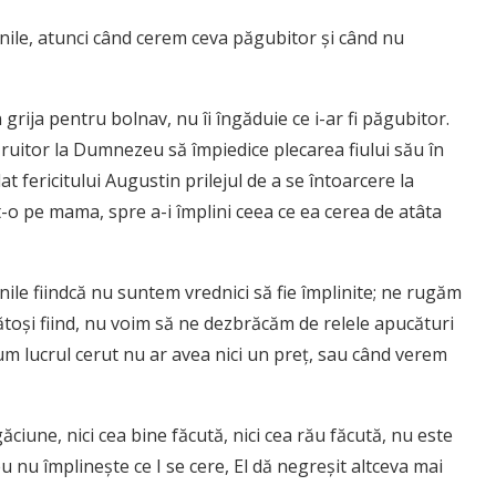
ile, atunci când cerem ceva păgubitor şi când nu
rija pentru bolnav, nu îi îngăduie ce i-ar fi păgubitor.
ruitor la Dumnezeu să împiedice plecarea fiului său în
at fericitului Augustin prilejul de a se întoarcere la
o pe mama, spre a-i împlini ceea ce ea cerea de atâta
le fiindcă nu suntem vrednici să fie împlinite; ne rugăm
ăcătoşi fiind, nu voim să ne dezbrăcăm de relele apucături
cum lucrul cerut nu ar avea nici un preţ, sau când verem
ăciune, nici cea bine făcută, nici cea rău făcută, nu este
u împlineşte ce I se cere, El dă negreşit altceva mai