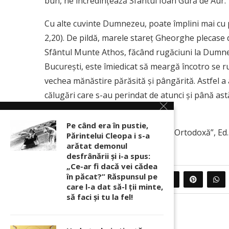
bun, ne încredinţează Sfântul Ioan Gură de Aur.
Cu alte cuvinte Dumnezeu, poate împlini mai cu p
2,20). De pildă, marele stareţ Gheorghe plecase
Sfântul Munte Athos, făcând rugăciuni la Dumnez
Bucureşti, este îmiedicat să meargă încotro se ru
vechea mănăstire părăsită şi pângărită. Astfel a 
călugări care s-au perindat de atunci şi până ast
Căldăruşeni.
Pe când era în pustie,
Extras din ”Învăţătură de credinţă Ortodoxă”, Ed
Părintelui Cleopa i s-a
arătat demonul
desfrânării şi i-a spus:
„Ce-ar fi dacă vei cădea
în păcat?” Răspunsul pe
0
PARTAJEAZA
care l-a dat să-l ții minte,
să faci și tu la fel!