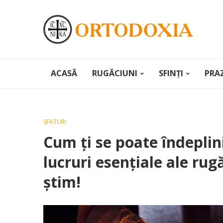
ACASĂ
RUGĂCIUNI
SFINȚI
PRA
SFATURI
Cum ți se poate îndeplin
lucruri esențiale ale rug
știm!