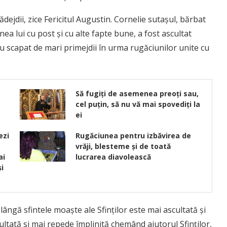
ădejdii, zice Fericitul Augustin. Cornelie sutaşul, bărbat
a lui cu post şi cu alte fapte bune, a fost ascultat
 au scapat de mari primejdii în urma rugăciunilor unite cu
Să fugiţi de asemenea preoţi sau,
cel puţin, să nu vă mai spovediţi la
ei
ezi
Rugăciunea pentru izbăvirea de
vrăji, blesteme și de toată
ai
lucrarea diavolească
şi
lângă sfintele moaşte ale Sfinţilor este mai ascultată şi
tată si mai repede împlinită chemând ajutorul Sfinţilor,