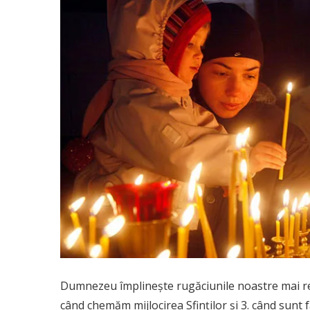
Dumnezeu împlineşte rugăciunile noastre mai repe
când chemăm mijlocirea Sfinţilor şi 3. când sunt