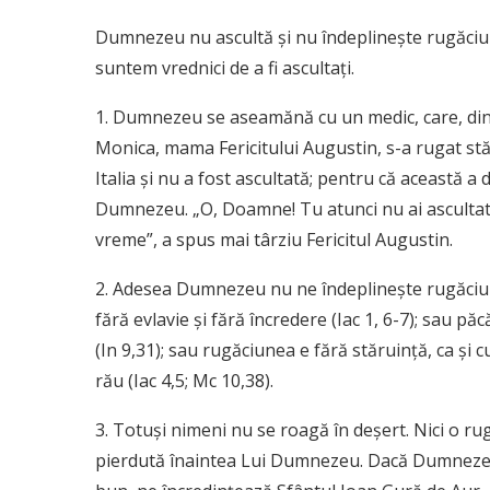
Dumnezeu nu ascultă şi nu îndeplineşte rugăciun
suntem vrednici de a fi ascultaţi.
1. Dumnezeu se aseamănă cu un medic, care, din g
Monica, mama Fericitului Augustin, s-a rugat stă
Italia şi nu a fost ascultată; pentru că această a d
Dumnezeu. „O, Doamne! Tu atunci nu ai ascultat-
vreme”, a spus mai târziu Fericitul Augustin.
2. Adesea Dumnezeu nu ne îndeplineşte rugăciuni
fără evlavie şi fără încredere (Iac 1, 6-7); sau p
(In 9,31); sau rugăciunea e fără stăruinţă, ca şi 
rău (Iac 4,5; Mc 10,38).
3. Totuşi nimeni nu se roagă în deşert. Nici o rug
pierdută înaintea Lui Dumnezeu. Dacă Dumnezeu n