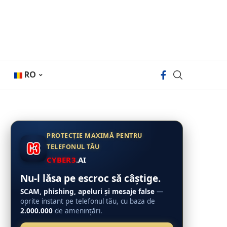
RO
PROTECȚIE MAXIMĂ PENTRU
TELEFONUL TĂU
CYBER3
.AI
Nu-l lăsa pe escroc să câștige.
SCAM, phishing, apeluri și mesaje false
—
oprite instant pe telefonul tău, cu baza de
2.000.000
de amenințări.