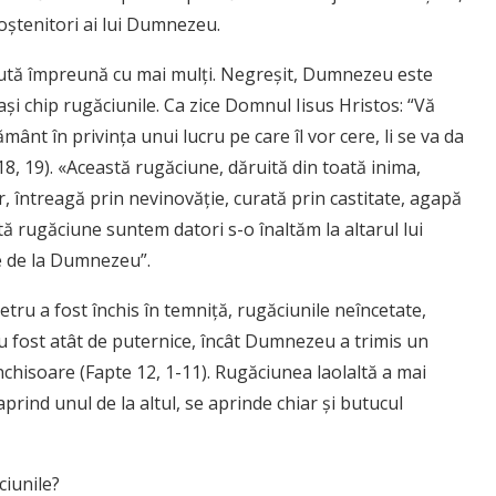
 moştenitori ai lui Dumnezeu.
ută împreună cu mai mulţi. Negreşit, Dumnezeu este
laşi chip rugăciunile. Ca zice Domnul Iisus Hristos: “Vă
mânt în privinţa unui lucru pe care îl vor cere, li se va da
18, 19). «Această rugăciune, dăruită din toată inima,
r, întreagă prin nevinovăţie, curată prin castitate, agapă
 rugăciune suntem datori s-o înaltăm la altarul lui
 de la Dumnezeu”.
tru a fost închis în temniţă, rugăciunile neîncetate,
u fost atât de puternice, încât Dumnezeu a trimis un
închisoare (Fapte 12, 1-11). Rugăciunea laolaltă a mai
prind unul de la altul, se aprinde chiar şi butucul
iunile?