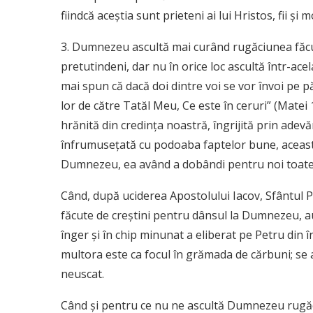
fiindcă aceştia sunt prieteni ai lui Hristos, fii şi
3. Dumnezeu ascultă mai curând rugăciunea făc
pretutindeni, dar nu în orice loc ascultă într-ace
mai spun că dacă doi dintre voi se vor învoi pe pă
lor de către Tatăl Meu, Ce este în ceruri” (Matei 
hrănită din credinţa noastră, îngrijită prin adevă
înfrumuseţată cu podoaba faptelor bune, această
Dumnezeu, ea având a dobândi pentru noi toate
Când, după uciderea Apostolului Iacov, Sfântul Pe
făcute de creştini pentru dânsul la Dumnezeu, a
înger şi în chip minunat a eliberat pe Petru din 
multora este ca focul în grămada de cărbuni; se a
neuscat.
Când şi pentru ce nu ne ascultă Dumnezeu rugăc