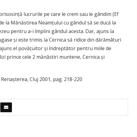
risosinţă lucrurile pe care le crem sau le gândim (Ef
 de la Mănăstirea Neamţului cu gândul să se ducă la
eu pentru a-i împlini gândul acesta. Dar, ajuns la
gase şi este trimis la Cernica să ridice din dărămâturi
ajuns el povăţuitor şi îndreptător pentru miile de
ăzi prince cele 2 mănăstiri muntene, Cernica şi
. Renaşterea, Cluj 2001, pag. 218-220