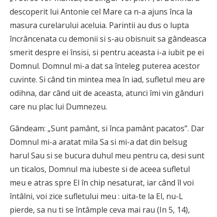
descoperit lui Antonie cel Mare ca n-a ajuns înca la
masura curelarului aceluia. Parintii au dus o lupta
încrâncenata cu demonii si s-au obisnuit sa gândeasca
smerit despre ei însisi, si pentru aceasta i-a iubit pe ei
Domnul. Domnul mi-a dat sa înteleg puterea acestor
cuvinte. Si când tin mintea mea în iad, sufletul meu are
odihna, dar când uit de aceasta, atunci îmi vin gânduri
care nu plac lui Dumnezeu.
Gândeam: „Sunt pamânt, si înca pamânt pacatos”. Dar
Domnul mi-a aratat mila Sa si mi-a dat din belsug
harul Sau si se bucura duhul meu pentru ca, desi sunt
un ticalos, Domnul ma iubeste si de aceea sufletul
meu e atras spre El în chip nesaturat, iar când îl voi
întâlni, voi zice sufletului meu : uita-te la El, nu-L
pierde, sa nu ti se întâmple ceva mai rau (In 5, 14),