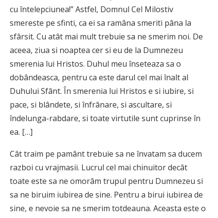
cu întelepciunea!” Astfel, Domnul Cel Milostiv
smereste pe sfinti, ca ei sa ramâna smeriti pâna la
sfârsit. Cu atât mai mult trebuie sa ne smerim noi. De
aceea, ziua si noaptea cer si eu de la Dumnezeu
smerenia lui Hristos. Duhul meu înseteaza sa o
dobândeasca, pentru ca este darul cel mai înalt al
Duhului Sfânt. În smerenia lui Hristos e si iubire, si
pace, si blândete, si înfrânare, si ascultare, si
îndelunga-rabdare, si toate virtutile sunt cuprinse în
ea. […]
Cât traim pe pamânt trebuie sa ne învatam sa ducem
razboi cu vrajmasii. Lucrul cel mai chinuitor decât
toate este sa ne omorâm trupul pentru Dumnezeu si
sa ne biruim iubirea de sine. Pentru a birui iubirea de
sine, e nevoie sa ne smerim totdeauna. Aceasta este o