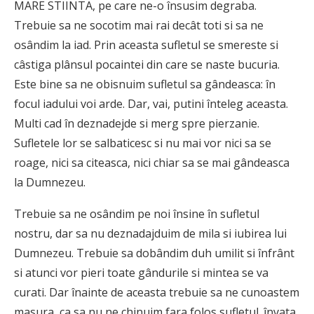
MARE STIINTA, pe care ne-o însusim degraba.
Trebuie sa ne socotim mai rai decât toti si sa ne
osândim la iad. Prin aceasta sufletul se smereste si
câstiga plânsul pocaintei din care se naste bucuria.
Este bine sa ne obisnuim sufletul sa gândeasca: în
focul iadului voi arde. Dar, vai, putini înteleg aceasta.
Multi cad în deznadejde si merg spre pierzanie.
Sufletele lor se salbaticesc si nu mai vor nici sa se
roage, nici sa citeasca, nici chiar sa se mai gândeasca
la Dumnezeu.
Trebuie sa ne osândim pe noi însine în sufletul
nostru, dar sa nu deznadajduim de mila si iubirea lui
Dumnezeu. Trebuie sa dobândim duh umilit si înfrânt
si atunci vor pieri toate gândurile si mintea se va
curati. Dar înainte de aceasta trebuie sa ne cunoastem
masura, ca sa nu ne chinuim fara folos sufletul. învata