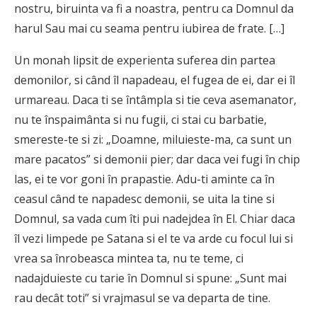
nostru, biruinta va fi a noastra, pentru ca Domnul da
harul Sau mai cu seama pentru iubirea de frate. […]
Un monah lipsit de experienta suferea din partea
demonilor, si când îl napadeau, el fugea de ei, dar ei îl
urmareau. Daca ti se întâmpla si tie ceva asemanator,
nu te înspaimânta si nu fugii, ci stai cu barbatie,
smereste-te si zi: „Doamne, miluieste-ma, ca sunt un
mare pacatos” si demonii pier; dar daca vei fugi în chip
las, ei te vor goni în prapastie. Adu-ti aminte ca în
ceasul când te napadesc demonii, se uita la tine si
Domnul, sa vada cum îti pui nadejdea în El. Chiar daca
îl vezi limpede pe Satana si el te va arde cu focul lui si
vrea sa înrobeasca mintea ta, nu te teme, ci
nadajduieste cu tarie în Domnul si spune: „Sunt mai
rau decât toti” si vrajmasul se va departa de tine.