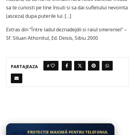
sa te cunosti pe tine însuti si sa dai sufletului nevointa
(asceza) dupa puterile lui. […]
Extras din “Între Iadul deznadejdii si raiul smereniei“ –
Sf. Siluan Athonitul, Ed. Deisis, Sibiu 2000
0
PARTAJEAZA
PROTECȚIE MAXIMĂ PENTRU TELEFONUL