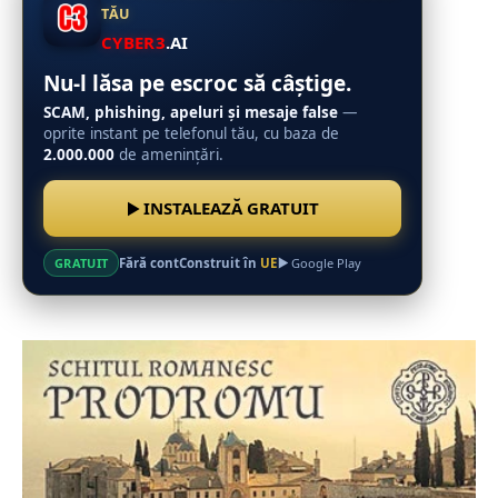
TĂU
CYBER3
.AI
Nu-l lăsa pe escroc să câștige.
SCAM, phishing, apeluri și mesaje false
—
oprite instant pe telefonul tău, cu baza de
2.000.000
de amenințări.
INSTALEAZĂ GRATUIT
Fără cont
Construit în
UE
GRATUIT
Google Play