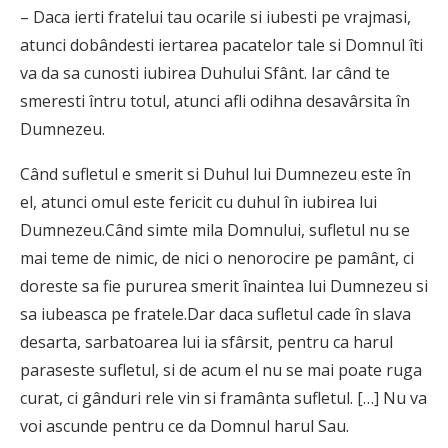
– Daca ierti fratelui tau ocarile si iubesti pe vrajmasi,
atunci dobândesti iertarea pacatelor tale si Domnul îti
va da sa cunosti iubirea Duhului Sfânt. Iar când te
smeresti întru totul, atunci afli odihna desavârsita în
Dumnezeu.
Când sufletul e smerit si Duhul lui Dumnezeu este în
el, atunci omul este fericit cu duhul în iubirea lui
Dumnezeu.Când simte mila Domnului, sufletul nu se
mai teme de nimic, de nici o nenorocire pe pamânt, ci
doreste sa fie pururea smerit înaintea lui Dumnezeu si
sa iubeasca pe fratele.Dar daca sufletul cade în slava
desarta, sarbatoarea lui ia sfârsit, pentru ca harul
paraseste sufletul, si de acum el nu se mai poate ruga
curat, ci gânduri rele vin si framânta sufletul. […] Nu va
voi ascunde pentru ce da Domnul harul Sau.