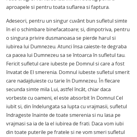
aproapele si pentru toata suflarea si faptura.
Adeseori, pentru un singur cuvânt bun sufletul simte
în el o schimbare binefacatoare; si, dimpotriva, pentru
o singura privire dusmanoasa se pierde harul si
iubirea lui Dumnezeu. Atunci însa caieste-te degraba
ca pacea lui Dumnezeu sa se întoarca în sufletul tau.
Fericit sufletul care iubeste pe Domnul si care a fost
învatat de El smerenia. Domnul iubeste sufletul smerit
care nadajduieste cu tarie în Dumnezeu. În flecare
secunda simte mila Lui, astfel încât, chiar daca
vorbeste cu oameni, el este absorbit în Domnul Cel
iubit si, din îndelungata sa lupta cu vrajmasii, sufletul
îndrageste înainte de toate smerenia si nu lasa pe
vrajmasi sa ia de la el iubirea de frati. Daca vom iubi
din toate puterile pe fratele si ne vom smeri sufletul