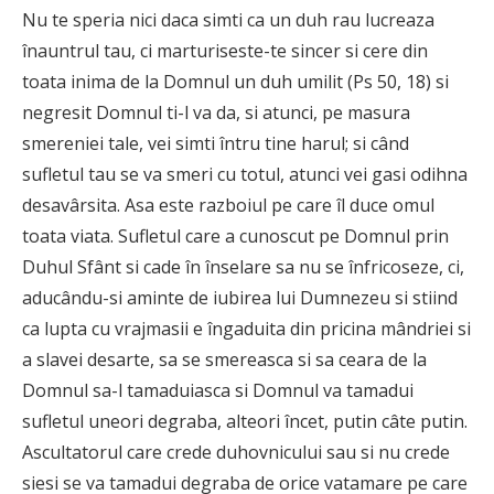
Nu te speria nici daca simti ca un duh rau lucreaza
înauntrul tau, ci marturiseste-te sincer si cere din
toata inima de la Domnul un duh umilit (Ps 50, 18) si
negresit Domnul ti-l va da, si atunci, pe masura
smereniei tale, vei simti întru tine harul; si când
sufletul tau se va smeri cu totul, atunci vei gasi odihna
desavârsita. Asa este razboiul pe care îl duce omul
toata viata. Sufletul care a cunoscut pe Domnul prin
Duhul Sfânt si cade în înselare sa nu se înfricoseze, ci,
aducându-si aminte de iubirea lui Dumnezeu si stiind
ca lupta cu vrajmasii e îngaduita din pricina mândriei si
a slavei desarte, sa se smereasca si sa ceara de la
Domnul sa-l tamaduiasca si Domnul va tamadui
sufletul uneori degraba, alteori încet, putin câte putin.
Ascultatorul care crede duhovnicului sau si nu crede
siesi se va tamadui degraba de orice vatamare pe care