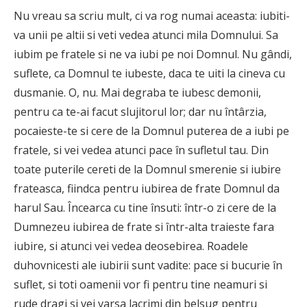
Nu vreau sa scriu mult, ci va rog numai aceasta: iubiti-
va unii pe altii si veti vedea atunci mila Domnului. Sa
iubim pe fratele si ne va iubi pe noi Domnul. Nu gândi,
suflete, ca Domnul te iubeste, daca te uiti la cineva cu
dusmanie. O, nu. Mai degraba te iubesc demonii,
pentru ca te-ai facut slujitorul lor; dar nu întârzia,
pocaieste-te si cere de la Domnul puterea de a iubi pe
fratele, si vei vedea atunci pace în sufletul tau. Din
toate puterile cereti de la Domnul smerenie si iubire
frateasca, fiindca pentru iubirea de frate Domnul da
harul Sau. Încearca cu tine însuti: într-o zi cere de la
Dumnezeu iubirea de frate si într-alta traieste fara
iubire, si atunci vei vedea deosebirea. Roadele
duhovnicesti ale iubirii sunt vadite: pace si bucurie în
suflet, si toti oamenii vor fi pentru tine neamuri si
rude dragi si vei varsa lacrimi din belsug pentru