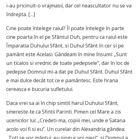
i-au pricinuit-o vrajmasii, dar cel neascultator nu se va
îndrepta. […]
Cine poate întelege raiul? Îl poate întelege în parte
cine poarta în el pe Sfântul Duh, pentru ca raiul este
Împaratia Duhului Sfânt, si Duhul Sfânt în cer si pe
pamânt este Acelasi. Gândeam în mine însumi: „Sunt
un ticalos si vrednic de toate pedepsele”, dar în loc de
pedepse Domnul mi-a dat pe Duhul Sfânt. Duhul Sfânt
e mai dulce decât tot ce e pamântesc. Este hrana
cereasca e bucuria sufletului.
Daca vrei sa ai în chip simtit harul Duhului Sfânt,
smereste-te ca Sfintii Parinti. Pimen cel Mare a zis
ucenicilor lui: „Credeti-ma, copiii mei, unde e Satana
acolo voi fi si eu”. Un curelar din Alexandria gândea:
„Toti se vor mântui, eu singur voi pieri”, si Domnul a