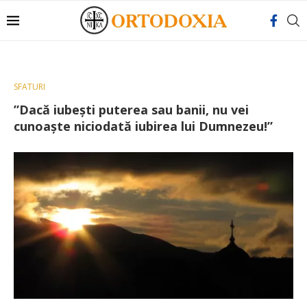
SFATURI
”Dacă iubești puterea sau banii, nu vei
cunoaște niciodată iubirea lui Dumnezeu!”