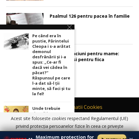
Psalmul 126 pentru pacea în familie
Pe când era în
pustie, Părintelui
Cleopa i s-a arătat
demonul
Sunt 2 rugaciuni pentru mame:
desfrânării şi i-a
pentru fiu si pentru fiica
spus: „Ce-ar fi
dacă vei cădea în
păcat?”
Răspunsul pe care
l-a dat să-l ții
minte, să faci și tu
la fel!
Contact
Informatii Cookies
Unde trebuie
ținută icoana cu
Politică de Confidențialitate
Acest site foloseste
cookies
respectand Regulamentul (UE)
Maica Domnului
TERMENI SI CONDITII DE UTILIZARE
pentru ca
privind protecția persoanelor fizice în ceea ce privește
rugăciunile
prelucrarea datelor cu caracter personal și privind libera
© 2017 - 2026 Ortodoxia |
Termeni și condiții de utilizare
|
Informatii
noastre să prindă
Maximum protection for