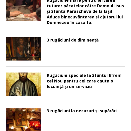
Rugăciune mare pentru iertarea
tuturor păcatelor către Domnul Iisus
şi Sfânta Parascheva de la Iaşi!
Aduce binecuvântarea şi ajutorul lui
Dumnezeu în casa ta:
3 rugăciuni de dimineață
Rugăciuni speciale la Sfântul Efrem
cel Nou pentru cei care cauta o
locuinţă şi un serviciu
3 rugăciuni la necazuri și supărări