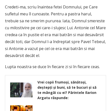
Credeti-ma, scriu înaintea fetei Domnului, pe Care
sufletul meu îl cunoaste. Pentru a pastra harul,
trebuie sa ne smerim pururea. Iata, Domnul smereste
cu milostivire pe cei care-i slujesc Lui. Antonie cel Mare
credea ca în pustie el era mai batrân si mai desavârsit
decât toti, dar Domnul l-a îndreptat spre Pavel Tebeul,
si Antonie a vazut pe cel ce era mai batrân si mai
desavârsit decât el.
Lupta noastra se duce în fiecare zi si în fiecare ceas.
Vrei copii frumoşi, sănătoşi,
deştepţi şi buni, să te bucuri şi să
te mângâi cu ei? Părintele Ilarion
Argatu răspunde: