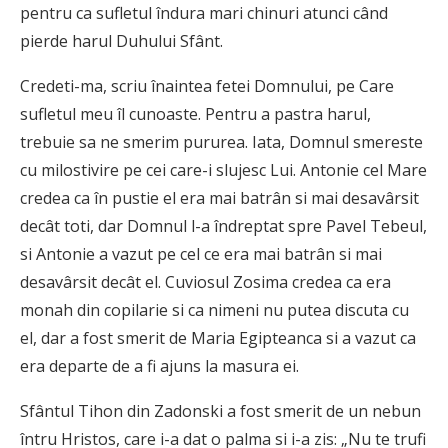
pentru ca sufletul îndura mari chinuri atunci când
pierde harul Duhului Sfânt.
Credeti-ma, scriu înaintea fetei Domnului, pe Care
sufletul meu îl cunoaste. Pentru a pastra harul,
trebuie sa ne smerim pururea. Iata, Domnul smereste
cu milostivire pe cei care-i slujesc Lui. Antonie cel Mare
credea ca în pustie el era mai batrân si mai desavârsit
decât toti, dar Domnul l-a îndreptat spre Pavel Tebeul,
si Antonie a vazut pe cel ce era mai batrân si mai
desavârsit decât el. Cuviosul Zosima credea ca era
monah din copilarie si ca nimeni nu putea discuta cu
el, dar a fost smerit de Maria Egipteanca si a vazut ca
era departe de a fi ajuns la masura ei.
Sfântul Tihon din Zadonski a fost smerit de un nebun
întru Hristos, care i-a dat o palma si i-a zis: „Nu te trufi