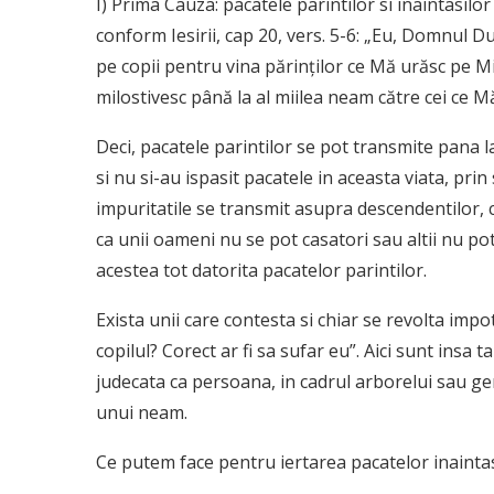
I) Prima Cauza: pacatele parintilor si inaintasilor
conform Iesirii, cap 20, vers. 5-6: „Eu, Domnul
pe copii pentru vina părinţilor ce Mă urăsc pe Mi
milostivesc până la al miilea neam către cei ce M
Deci, pacatele parintilor se pot transmite pana l
si nu si-au ispasit pacatele in aceasta viata, pr
impuritatile se transmit asupra descendentilor, ca
ca unii oameni nu se pot casatori sau altii nu pot 
acestea tot datorita pacatelor parintilor.
Exista unii care contesta si chiar se revolta impo
copilul? Corect ar fi sa sufar eu”. Aici sunt ins
judecata ca persoana, in cadrul arborelui sau ge
unui neam.
Ce putem face pentru iertarea pacatelor inaintas