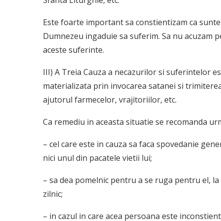
Sfanta Liturghie, etc.
Este foarte important sa constientizam ca sunte
Dumnezeu ingaduie sa suferim. Sa nu acuzam pe 
aceste suferinte.
III) A Treia Cauza a necazurilor si suferintelor 
materializata prin invocarea satanei si trimiterea
ajutorul farmecelor, vrajitoriilor, etc.
Ca remediu in aceasta situatie se recomanda ur
– cel care este in cauza sa faca spovedanie gene
nici unul din pacatele vietii lui;
– sa dea pomelnic pentru a se ruga pentru el, la 
zilnic;
– in cazul in care acea persoana este inconstien