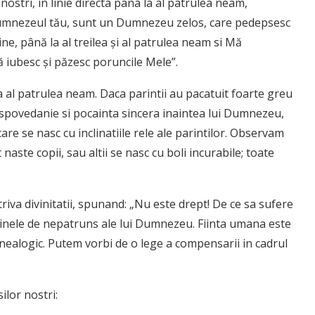
 nostri, in linie directa pana la al patrulea neam,
 Dumnezeul tău, sunt un Dumnezeu zelos, care pedepsesc
ne, până la al treilea şi al patrulea neam si Mă
ă iubesc şi păzesc poruncile Mele”.
a al patrulea neam. Daca parintii au pacatuit foarte greu
in spovedanie si pocainta sincera inaintea lui Dumnezeu,
re se nasc cu inclinatiile rele ale parintilor. Observam
naste copii, sau altii se nasc cu boli incurabile; toate
triva divinitatii, spunand: „Nu este drept! De ce sa sufere
a tainele de nepatruns ale lui Dumnezeu. Fiinta umana este
nealogic. Putem vorbi de o lege a compensarii in cadrul
ilor nostri: