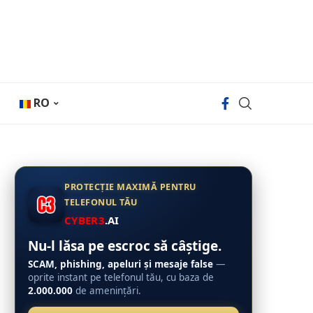
RO
PROTECȚIE MAXIMĂ PENTRU
TELEFONUL TĂU
CYBER3
.AI
Nu-l lăsa pe escroc să câștige.
SCAM, phishing, apeluri și mesaje false
—
oprite instant pe telefonul tău, cu baza de
2.000.000
de amenințări.