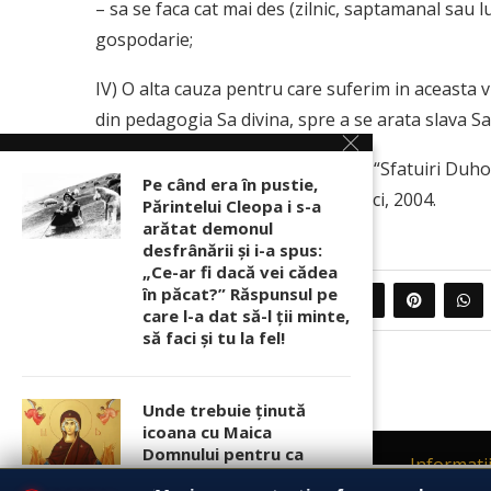
– sa se faca cat mai des (zilnic, saptamanal sau l
gospodarie;
IV) O alta cauza pentru care suferim in aceasta 
din pedagogia Sa divina, spre a se arata slava Sa
Sursa: Arhim. Ioachim Parvulescu: “Sfatuiri Duho
Pe când era în pustie,
ortodoxa”, Sfanta Manastire Lainici, 2004.
Părintelui Cleopa i s-a
arătat demonul
desfrânării şi i-a spus:
„Ce-ar fi dacă vei cădea
în păcat?” Răspunsul pe
0
PARTAJEAZA
care l-a dat să-l ții minte,
să faci și tu la fel!
Unde trebuie ținută
icoana cu Maica
Domnului pentru ca
Contact
Informati
rugăciunile noastre să
Acest site foloseste
cookies
respectand Regulamentul (UE) privin