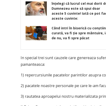
înţelegi că lucrul cel mai dorit d
Dumnezeu este să spui doar
aceste 5 cuvinte! Iată ce pot fa
aceste cuvinte:
Când intri în biserică cu conştii
curată, va fi ţie spre mântuire, i
de nu, va fi spre păcat
In special trei sunt cauzele care genereaza suferi
pamanteasca:
1) repercursiunile pacatelor parintilor asupra cop
2) pacatele noastre personale pe care le-am facu
3) rautatea aproapelui nostru materializata prin a