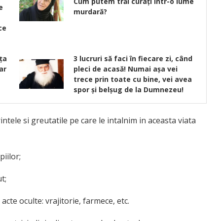
Cum putem trăi curaţi într-o lume
e
murdară?
ce
nţa
3 lucruri să faci în fiecare zi, când
ar
pleci de acasă! Numai aşa vei
trece prin toate cu bine, vei avea
spor şi belşug de la Dumnezeu!
ntele si greutatile pe care le intalnim in aceasta viata
iilor;
t;
cte oculte: vrajitorie, farmece, etc.