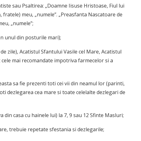
atiste sau Psaltirea: „Doamne Iisuse Hristoase, Fiul lui
, fratele) meu, „numele”. „Preasfanta Nascatoare de
meu, „numele”;
n unul din posturile mari);
e zile), Acatistul Sfantului Vasile cel Mare, Acatistul
unt cele mai recomandate impotriva farmecelor si a
easta sa fie prezenti toti cei vii din neamul lor (parinti,
a toti dezlegarea cea mare si toate celelalte dezlegari de
 din casa cu hainele lui) la 7, 9 sau 12 Sfinte Masluri;
re, trebuie repetate sfestania si dezlegarile;