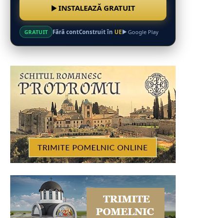
INSTALEAZĂ GRATUIT
Fără cont
Construit în
UE
GRATUIT
Google Play