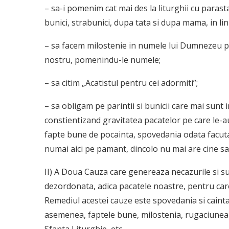
– sa-i pomenim cat mai des la liturghii cu parast
bunici, strabunici, dupa tata si dupa mama, in li
– sa facem milostenie in numele lui Dumnezeu pe
nostru, pomenindu-le numele;
– sa citim „Acatistul pentru cei adormiti”;
– sa obligam pe parintii si bunicii care mai sunt
constientizand gravitatea pacatelor pe care le-au
fapte bune de pocainta, spovedania odata facuta
numai aici pe pamant, dincolo nu mai are cine sa
II) A Doua Cauza care genereaza necazurile si suf
dezordonata, adica pacatele noastre, pentru ca
Remediul acestei cauze este spovedania si cainta
asemenea, faptele bune, milostenia, rugaciunea z