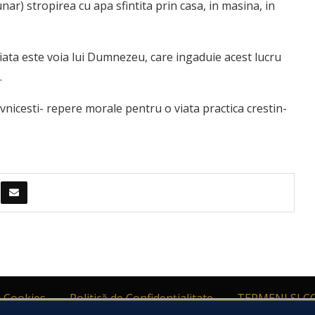
unar) stropirea cu apa sfintita prin casa, in masina, in
viata este voia lui Dumnezeu, care ingaduie acest lucru
.
vnicesti- repere morale pentru o viata practica crestin-
i Cookies
Politică de Confidențialitate
TERMENI SI C
d protecția persoanelor fizice în ceea ce privește prelucrarea datelor 