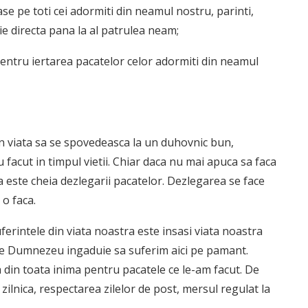
ase pe toti cei adormiti din neamul nostru, parinti,
nie directa pana la al patrulea neam;
ntru iertarea pacatelor celor adormiti din neamul
 in viata sa se spovedeasca la un duhovnic bun,
 facut in timpul vietii. Chiar daca nu mai apuca sa faca
 este cheia dezlegarii pacatelor. Dezlegarea se face
 o faca.
erintele din viata noastra este insasi viata noastra
re Dumnezeu ingaduie sa suferim aici pe pamant.
 din toata inima pentru pacatele ce le-am facut. De
ilnica, respectarea zilelor de post, mersul regulat la