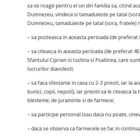
sa se roage pentru el cei din familia sa, citind ac
Dumnezeu, vindeca si tamaduieste pe tatal (sora
Dumnezeu, tamaduieste pe tatal (sora, fratele) 
– sa posteasca in aceasta perioada (de preferat i
– sa citeasca in aceasta perioada (de preferat 40 d
Sfantului Ciprian si Iustina si Psaltirea, care s
lucrurilor diavolesti;
– sa faca sfestanie in casa cu 2-3 preoti, iar la ac
bunici, copii, nepoti), iar preotii sa le citeasca l
blesteme, de juraminte si de farmece;
– sa participe personal (sau daca nu poate, cineva
– daca se observa ca farmecele se fac in continua