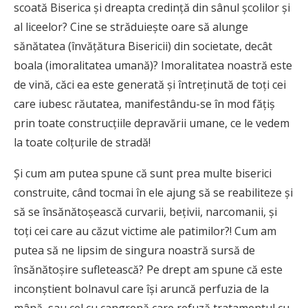
scoată Biserica şi dreapta credinţă din sânul şcolilor şi
al liceelor? Cine se străduieşte oare să alunge
sănătatea (învăţătura Bisericii) din societate, decât
boala (imoralitatea umană)? Imoralitatea noastră este
de vină, căci ea este generată şi întreţinută de toţi cei
care iubesc răutatea, manifestându-se în mod făţiş
prin toate construcţiile depravării umane, ce le vedem
la toate colţurile de stradă!
Şi cum am putea spune că sunt prea multe biserici
construite, când tocmai în ele ajung să se reabiliteze şi
să se însănătoşească curvarii, beţivii, narcomanii, şi
toţi cei care au căzut victime ale patimilor?! Cum am
putea să ne lipsim de singura noastră sursă de
însănătoşire sufletească? Pe drept am spune că este
inconştient bolnavul care îşi aruncă perfuzia de la