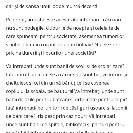
dar şi de şansa unui loc de muncă decent!
Pe drept, aceasta este adevărata întrebare, căci oare
nu sunt bodegile, cluburile de noapte şi celelalte de
care spuneam, pentru societate, asemenea tumorilor
şi infecţiilor din corpul unui om bolnav? Nu ele sunt
pricina durerii şi lipsurilor unei societăţi?
Vă întrebaţi unde sunt banii de şcoli şi de şcolarizare?
Iată, întrebaţi mamele a căror soţi sunt beţivi notorii şi
cheltuiesc şi cel din urmă bănuţ ce i se cuvenea
copilului la şcoală, pe băutura! Vă întrebaţi unde sunt
banii de azile pentru bătrâni şi orfelinate pentru copii?
Iată întrebaţii pe iubitorii de câştiguri uşoare şi lacomii
de bani care îi risipesc prin cazinouri! Vă întrebaţi
unde sunt banii de spitale, biblioteci şi parcuri pentru
joacă? Iată întrebaţii pe cei care cheltuie banii pe