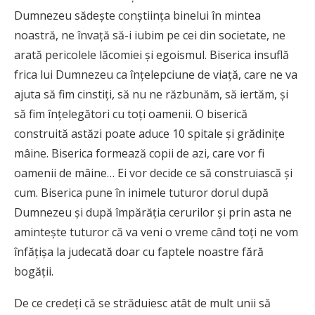
Dumnezeu sădeşte conştiinţa binelui în mintea
noastră, ne învaţă să-i iubim pe cei din societate, ne
arată pericolele lăcomiei şi egoismul. Biserica insuflă
frica lui Dumnezeu ca înţelepciune de viaţă, care ne va
ajuta să fim cinstiţi, să nu ne răzbunăm, să iertăm, şi
să fim înţelegători cu toţi oamenii. O biserică
construită astăzi poate aduce 10 spitale şi grădiniţe
mâine. Biserica formează copii de azi, care vor fi
oamenii de mâine… Ei vor decide ce să construiască şi
cum. Biserica pune în inimele tuturor dorul după
Dumnezeu şi după împărăţia cerurilor şi prin asta ne
aminteşte tuturor că va veni o vreme când toţi ne vom
înfăţişa la judecată doar cu faptele noastre fără
bogăţii.
De ce credeţi că se străduiesc atât de mult unii să