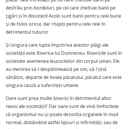
desfrâu prin bordeluri, pe cei care cheltuie banii pe
ţigări şi în discoteci! Acolo sunt banii pentru cele bune
şi de folos oricui, dar risipiţi pentru cele rele în
detrimentul tuturor.
Şi singura care lupta împotriva acestor plăgi ale
societăţii este Biserica lui Dumnezeu. Bisericile sunt în
societate asemenea leucocitelor din corpul uman. Ele
au menirea să-l despătimească pe om, să-l ţină
sănătos, departe de boala păcatului, păcatul care este
singura cauză a suferinţei umane.
Oare sunt prea multe biserici în detrimentul altor
nevoi ale societăţii? Dar oare sunt de vină limfocitele
că organismul nu-şi poate dezvolta organele în mod
normal, dobândind astfel lipsuri şi infirmităţi, sau de