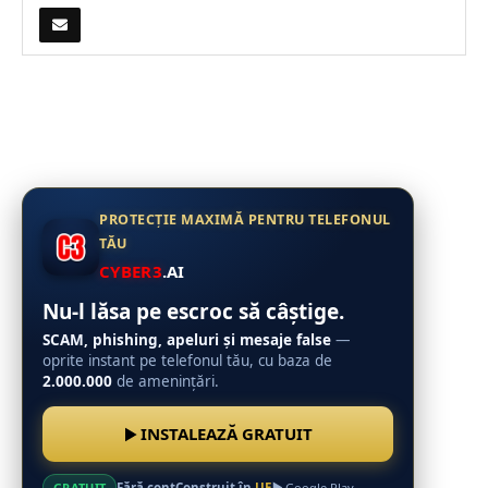
PROTECȚIE MAXIMĂ PENTRU TELEFONUL
TĂU
CYBER3
.AI
Nu-l lăsa pe escroc să câștige.
SCAM, phishing, apeluri și mesaje false
—
oprite instant pe telefonul tău, cu baza de
2.000.000
de amenințări.
INSTALEAZĂ GRATUIT
Fără cont
Construit în
UE
GRATUIT
Google Play