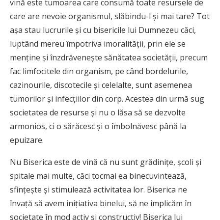
vină este tumoarea care consumă toate resursele de
care are nevoie organismul, slăbindu-l şi mai tare? Tot
aşa stau lucrurile şi cu bisericile lui Dumnezeu căci,
luptând mereu împotriva imoralităţii, prin ele se
menţine şi înzdrăveneşte sănătatea societăţii, precum
fac limfocitele din organism, pe când bordelurile,
cazinourile, discotecile şi celelalte, sunt asemenea
tumorilor şi infecţiilor din corp. Acestea din urmă sug
societatea de resurse şi nu o lăsa să se dezvolte
armonios, ci o sărăcesc şi o îmbolnăvesc până la
epuizare.
Nu Biserica este de vină că nu sunt grădiniţe, şcoli şi
spitale mai multe, căci tocmai ea binecuvintează,
sfinţeşte şi stimulează activitatea lor. Biserica ne
învaţă să avem iniţiativa binelui, să ne implicăm în
societate în mod activ şi constructiv! Biserica lui