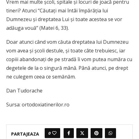
Vrem mai multe şcoli, spitale şi locuri de joacă pentru
tineri? Atunci “Căutaţi mai întâi împărăţia lui
Dumnezeu şi dreptatea Lui şi toate acestea se vor
adăuga vouă” (Matei 6, 33).
Doar atunci când vom căuta dreptatea lui Dumnezeu
vom avea şi şcoli destule, şi toate câte trebuiesc, iar
copiii abandonaţi de pe stradă îi vom putea număra cu
degetele de la o singură mână. Până atunci, pe drept
ne culegem ceea ce semănăm.
Dan Tudorache
Sursa: ortodoxiatinerilor.ro
0
PARTAJEAZA