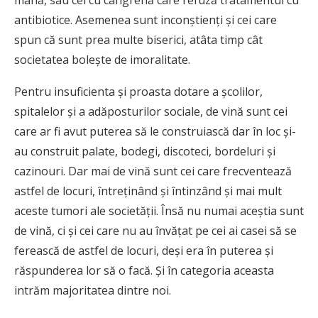
mână, sau cel cu cangrenă care refuză tratamentul cu
antibiotice. Asemenea sunt inconştienţi şi cei care
spun că sunt prea multe biserici, atâta timp cât
societatea boleşte de imoralitate.
Pentru insuficienta şi proasta dotare a şcolilor,
spitalelor şi a adăposturilor sociale, de vină sunt cei
care ar fi avut puterea să le construiască dar în loc și-
au construit palate, bodegi, discoteci, bordeluri şi
cazinouri. Dar mai de vină sunt cei care frecventează
astfel de locuri, întreţinând şi întinzând şi mai mult
aceste tumori ale societăţii. Însă nu numai aceştia sunt
de vină, ci şi cei care nu au învăţat pe cei ai casei să se
ferească de astfel de locuri, deşi era în puterea şi
răspunderea lor să o facă. Şi în categoria aceasta
intrăm majoritatea dintre noi.