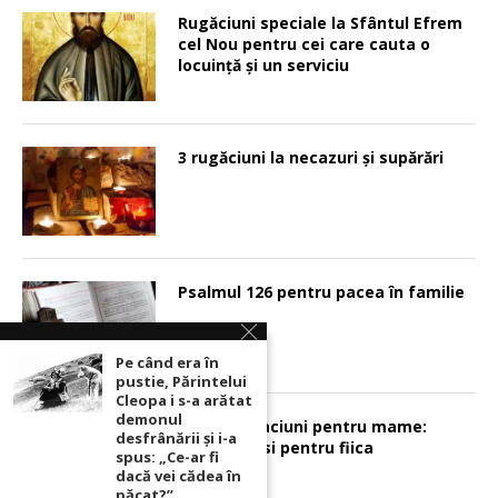
Rugăciuni speciale la Sfântul Efrem
cel Nou pentru cei care cauta o
locuinţă şi un serviciu
3 rugăciuni la necazuri și supărări
Psalmul 126 pentru pacea în familie
Pe când era în
pustie, Părintelui
Cleopa i s-a arătat
demonul
Sunt 2 rugaciuni pentru mame:
desfrânării şi i-a
pentru fiu si pentru fiica
spus: „Ce-ar fi
dacă vei cădea în
păcat?”