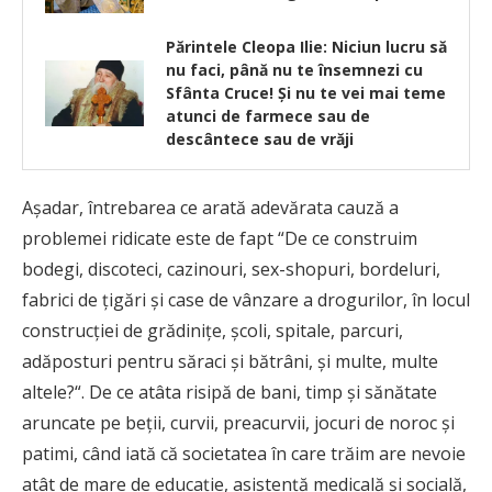
Părintele Cleopa Ilie: Niciun lucru să
nu faci, până nu te însemnezi cu
Sfânta Cruce! Şi nu te vei mai teme
atunci de farmece sau de
descântece sau de vrăji
Aşadar, întrebarea ce arată adevărata cauză a
problemei ridicate este de fapt “De ce construim
bodegi, discoteci, cazinouri, sex-shopuri, bordeluri,
fabrici de ţigări şi case de vânzare a drogurilor, în locul
construcţiei de grădiniţe, şcoli, spitale, parcuri,
adăposturi pentru săraci şi bătrâni, şi multe, multe
altele?“. De ce atâta risipă de bani, timp şi sănătate
aruncate pe beţii, curvii, preacurvii, jocuri de noroc şi
patimi, când iată că societatea în care trăim are nevoie
atât de mare de educaţie, asistență medicală şi socială,