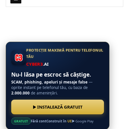
PROTECȚIE MAXIMĂ PENTRU TELEFONUL
TĂU
CYBER3
.AI
Nu-l lăsa pe escroc să câștige.
SCAM, phishing, apeluri și mesaje false
—
oprite instant pe telefonul tău, cu baza de
2.000.000
de amenințări.
INSTALEAZĂ GRATUIT
Fără cont
Construit în
UE
GRATUIT
Google Play