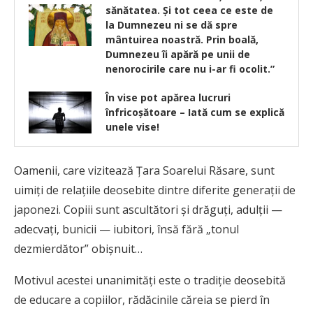
sănătatea. Și tot ceea ce este de
la Dumnezeu ni se dă spre
mântuirea noastră. Prin boală,
Dumnezeu îi apără pe unii de
nenorocirile care nu i-ar fi ocolit.”
În vise pot apărea lucruri
înfricoșătoare – Iată cum se explică
unele vise!
Oamenii, care vizitează Țara Soarelui Răsare, sunt
uimiți de relațiile deosebite dintre diferite generații de
japonezi. Copiii sunt ascultători și drăguți, adulții —
adecvați, bunicii — iubitori, însă fără „tonul
dezmierdător” obișnuit…
Motivul acestei unanimități este o tradiție deosebită
de educare a copiilor, rădăcinile căreia se pierd în