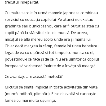
trecutul îndepărtat.
Cu multe secole în urmă mamele japoneze combinau
serviciul cu educația copilului. Pe atunci nu existau
grădinițe sau bunici casnici, care ar fi putut să stea cu
copiii până la sfârșitul zilei de muncă. De aceea,
micuțul se afla mereu acolo unde era și mama lui.
Chiar dacă mergea la câmp, femeia își ținea bebelușul
legat de ea cu o pânză și tot timpul comunica cu el,
povestindu-i ce face și de ce. Nu era uimitor că copilul
începea să vorbească înainte de a învăța să meargă.
Ce avantaje are această metodă?
Micuțul se simte implicat în toate activitățile din viață
(muncă, odihnă, plimbări). El se dezvoltă și cunoaște
lumea cu mai multă ușurință.