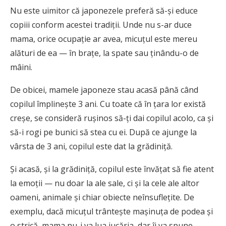
Nu este uimitor că japonezele preferă să-și educe
copiii conform acestei tradiții. Unde nu s-ar duce
mama, orice ocupație ar avea, micuțul este mereu
alături de ea — în brațe, la spate sau ținându-o de
mâini.
De obicei, mamele japoneze stau acasă până când
copilul împlinește 3 ani. Cu toate că în țara lor există
creșe, se consideră rușinos să-ți dai copilul acolo, ca și
să-i rogi pe bunici să stea cu ei. După ce ajunge la
vârsta de 3 ani, copilul este dat la grădiniță.
Și acasă, și la grădiniță, copilul este învățat să fie atent
la emoții — nu doar la ale sale, ci și la cele ale altor
oameni, animale și chiar obiecte neînsuflețite. De
exemplu, dacă micuțul trântește mașinuța de podea și
o strică, mama nu-i va lua jucăria, dar îi va spune