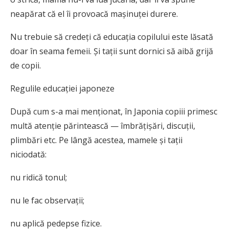
neapărat că el îi provoacă mașinuței durere.
Nu trebuie să credeți că educația copilului este lăsată
doar în seama femeii. Și tații sunt dornici să aibă grijă
de copii.
Regulile educației japoneze
După cum s-a mai menționat, în Japonia copiii primesc
multă atenție părintească — îmbrățișări, discuții,
plimbări etc. Pe lângă acestea, mamele și tații
niciodată:
nu ridică tonul;
nu le fac observații;
nu aplică pedepse fizice.