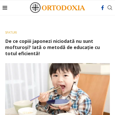
SFATURI
De ce copiii japonezi niciodată nu sunt
mofturoși? Iată o metodă de educație cu
totul eficientă!