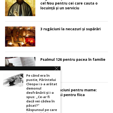
cel Nou pentru cei care cauta o
locuinţă şi un serviciu
3 rugăciuni la necazuri și supărări
Psalmul 126 pentru pacea în familie
Pe când era în
pustie, Părintelui
Cleopa i s-a arătat
demonul
Sunt 2 rugaciuni pentru mame:
desfrânării şi i-a
pentru fiu si pentru fiica
spus: „Ce-ar fi
dacă vei cădea în
păcat?”
Răspunsul pe care