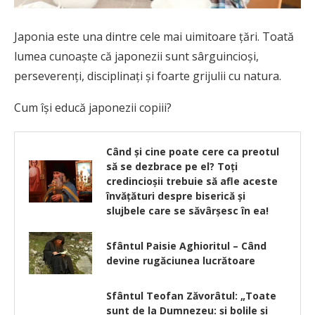
Japonia este una dintre cele mai uimitoare țări. Toată
lumea cunoaște că japonezii sunt sârguincioși,
perseverenți, disciplinați și foarte grijulii cu natura.
Cum își educă japonezii copiii?
Când și cine poate cere ca preotul
să se dezbrace pe el? Toți
credincioșii trebuie să afle aceste
învăţături despre biserică şi
slujbele care se săvârşesc în ea!
Sfântul Paisie Aghioritul – Când
devine rugăciunea lucrătoare
Sfântul Teofan Zăvorâtul: „Toate
sunt de la Dumnezeu: și bolile și