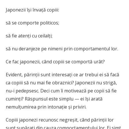
Japonezii își învață copiii:
să se comporte politicos;
să fie atenți cu ceilalți;
să nu deranjeze pe nimeni prin comportamentul lor.
Ce fac japonezii, când copiii se comportă urât?
Evident, părinții sunt interesați ce ar trebui ei să facă
ca copiii să nu mai fie obraznici? Japonezii nu strigă,
nu-i pedepsesc. Deci cum îi motivează pe copii să fie
cuminți? Răspunsul este simplu — ei își arată
nemulțumirea prin intonație și priviri.
Copiii japonezi recunosc negreșit, când părinții lor
sunt supărați din cauza comportamentului lor. Ei simt